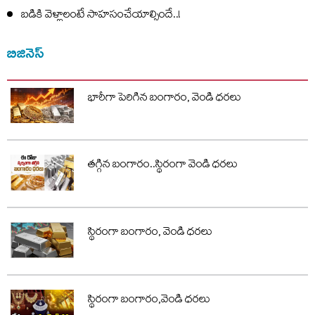
బడికి వెళ్లాలంటే సాహసంచేయాల్సిందే..!
బిజినెస్
భారీగా పెరిగిన బంగారం, వెండి ధరలు
తగ్గిన బంగారం..స్థిరంగా వెండి ధరలు
స్థిరంగా బంగారం, వెండి ధరలు
స్థిరంగా బంగారం,వెండి ధరలు