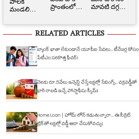
పాలక
ప్రాంతంలో
మావటి దగ్గర
క్రె
మండలి
అక్రమ
మారాం చేసిన
లిమ
ప్రమాణ
నిర్మాణం..
ఏనుగు..
బ్
స్వీకారం
RELATED ARTICLES
నార్సింగిలో
క్యూట్
అక
స్కూల్‌
వీడియో
తగ
భవనం
వైరల్!
బ్యాంక్ ఖాతా లేకుండానే యూపీఐ సేవలు.. టీనేజర్ల కోసం
కూల్చివేత
పేటీఎం సరికొత్త ఫీచర్!
నెలకు రూ.5వేలు ఇన్వెస్ట్ చేస్తే లక్షల్లో సేవింగ్స్.. చక్రవడ్డీతో
భారీ రాబడి ఇచ్చే పోస్టాఫీసు స్కీమ్!
Home Loan | హోమ్ లోన్ కడుతున్నారా.. ఈ సీక్రెట్
ట్రిక్‌తో లక్షల్లో వడ్డీ ఆదా చేసుకోవచ్చు!