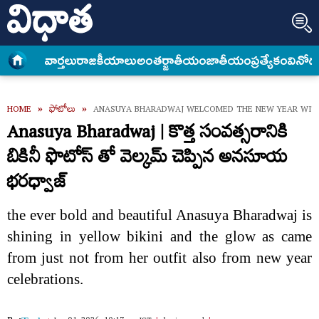
వార్త‌లు
రాజకీయాలు
అంత‌ర్జాతీయం
జాతీయం
ప్రత్యేకం
వినోద
HOME
»
ఫోటోలు
»
ANASUYA BHARADWAJ WELCOMED THE NEW YEAR WITH
Anasuya Bharadwaj | కొత్త సంవత్సరానికి
బికినీ ఫొటోస్ తో వెల్కమ్ చెప్పిన అనసూయ
భరధ్వాజ్
the ever bold and beautiful Anasuya Bharadwaj is
shining in yellow bikini and the glow as came
from just not from her outfit also from new year
celebrations.