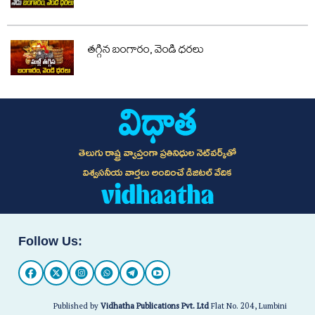
తగ్గిన బంగారం, వెండి ధరలు
తెలుగు రాష్ట్ర వ్యాప్తంగా ప్రతినిధుల నెట్‌వర్క్‌తో
విశ్వసనీయ వార్తలు అందించే డిజిటల్ వేదిక
Follow Us:
Published by
Vidhatha Publications Pvt. Ltd
Flat No. 204, Lumbini