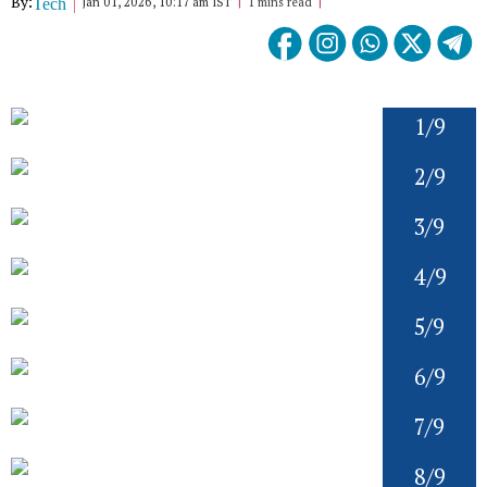
By:
Jan 01, 2026, 10:17 am IST
1 mins read
Tech
1/9
2/9
3/9
4/9
5/9
6/9
7/9
8/9