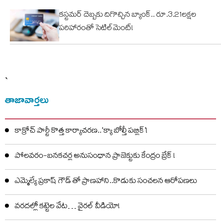
కస్టమర్ దెబ్బకు దిగొచ్చిన బ్యాంక్.. రూ.3.21లక్షల
పరిహారంతో సెటిల్‌మెంట్!
`
తాజావార్తలు
కాక్రోచ్ పార్టీ కొత్త కార్యాచరణ..‘క్యా బోల్తీ పబ్లిక్’!
పోలవరం-బనకచర్ల అనుసంధాన ప్రాజెక్టుకు కేంద్రం బ్రేక్ !
ఎమ్మెల్యే ప్రకాష్ గౌడ్ తో ప్రాణహాని..కొడుకు సంచలన ఆరోపణలు
వరదల్లో కట్టెల వేట… వైరల్ వీడియో!