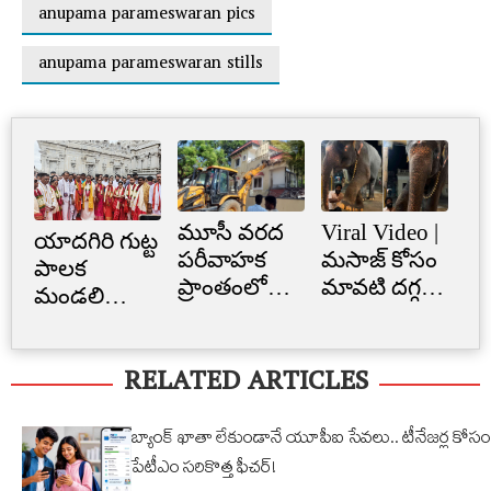
anupama parameswaran pics
anupama parameswaran stills
మూసీ వరద
Viral Video |
Cr
యాదగిరి గుట్ట
పరీవాహక
మసాజ్ కోసం
Li
పాలక
ప్రాంతంలో
మావటి దగ్గర
క్రె
మండలి
అక్రమ
మారాం చేసిన
లిమ
ప్రమాణ
నిర్మాణం..
ఏనుగు..
బ్
స్వీకారం
RELATED ARTICLES
నార్సింగిలో
క్యూట్
అక
స్కూల్‌
వీడియో
తగ
భవనం
వైరల్!
బ్యాంక్ ఖాతా లేకుండానే యూపీఐ సేవలు.. టీనేజర్ల కోసం
కూల్చివేత
పేటీఎం సరికొత్త ఫీచర్!