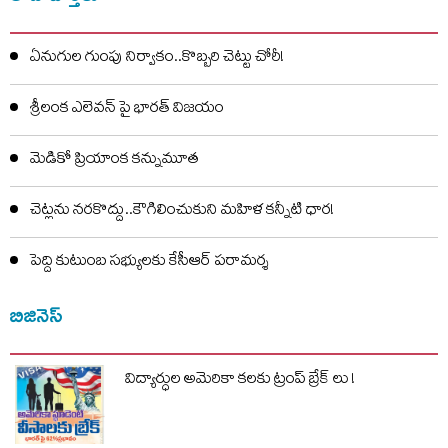
ఏనుగుల గుంపు నిర్వాకం..కొబ్బరి చెట్టు చోరీ!
శ్రీలంక ఎలెవన్‌ పై భారత్ విజయం
మెడికో ప్రియాంక కన్నుమూత
చెట్లను నరకొద్దు..కౌగిలించుకుని మహిళ కన్నీటి ధార!
పెద్ది కుటుంబ సభ్యులకు కేసీఆర్ పరామర్శ
బిజినెస్
విద్యార్ధుల అమెరికా కలకు ట్రంప్ బ్రేక్ లు !