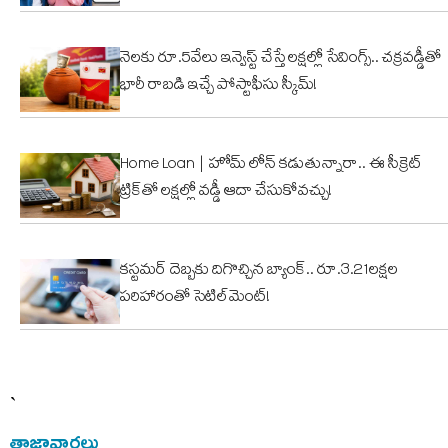
నెలకు రూ.5వేలు ఇన్వెస్ట్ చేస్తే లక్షల్లో సేవింగ్స్.. చక్రవడ్డీతో
భారీ రాబడి ఇచ్చే పోస్టాఫీసు స్కీమ్!
Home Loan | హోమ్ లోన్ కడుతున్నారా.. ఈ సీక్రెట్
ట్రిక్‌తో లక్షల్లో వడ్డీ ఆదా చేసుకోవచ్చు!
కస్టమర్ దెబ్బకు దిగొచ్చిన బ్యాంక్.. రూ.3.21లక్షల
పరిహారంతో సెటిల్‌మెంట్!
`
తాజావార్తలు