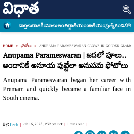
వార్త‌లు
రాజకీయాలు
అంత‌ర్జాతీయం
జాతీయం
ప్రత్యేకం
వినోద
HOME
»
ఫోటోలు
»
ANUPAMA PARAMESWARAN GLOWS IN GOLDEN GLAMO
Anupama Parameswaran | జడలో పూలు..
అందానికే అసూయ పుట్టేలా అనుపమ ఫోటోలు
Anupama Parameswaran began her career with
Premam and quickly became a familiar face in
South cinema.
By:
Feb 16, 2026, 1:32 pm IST
1 mins read
Tech