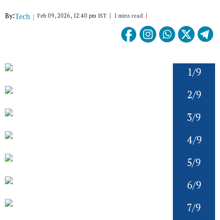
By:
Feb 09, 2026, 12:40 pm IST
1 mins read
Tech
1/9
2/9
3/9
4/9
5/9
6/9
7/9