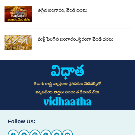
తగ్గిన బంగారం, వెండి ధరలు
మళ్లీ పెరిగిన బంగారం..స్థిరంగా వెండి ధరలు
తెలుగు రాష్ట్ర వ్యాప్తంగా ప్రతినిధుల నెట్‌వర్క్‌తో
విశ్వసనీయ వార్తలు అందించే డిజిటల్ వేదిక
Follow Us: