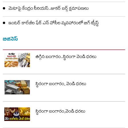
మెటాపై కేంద్రం సీరియస్..జుకర్ బర్గ్ క్షమాపణలు
ఇంటర్ కాలేజీల ఫేక్ ఎన్ వోసీల వ్యవహారంలో బిగ్ ట్వీస్ట్
బిజినెస్
తగ్గిన బంగారం..స్థిరంగా వెండి ధరలు
స్థిరంగా బంగారం, వెండి ధరలు
స్థిరంగా బంగారం,వెండి ధరలు