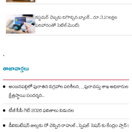
కస్టమర్ దెబ్బకు దిగొచ్చిన బ్యాంక్.. రూ.3.21లక్షల
పరిహారంతో సెటిల్‌మెంట్!
`
తాజావార్తలు
అంజనపల్లిలో పురాతన విగ్రహాల పరిశీలన…పురావస్తు శాఖ అధికారుల
క్షేత్రస్థాయి సందర్శన..
టీజీ సీపీ గెట్ 2026 ఫలితాలు విడుదల
డీలిమిటేషన్ బిల్లుకు నో చెప్పిన రాహుల్..స్పెషల్ సెషన్ కు కేంద్రం ప్లాన్ !