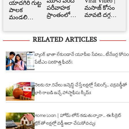
మూసీ వరద
Viral Video |
Cr
యాదగిరి గుట్ట
పరీవాహక
మసాజ్ కోసం
Li
పాలక
ప్రాంతంలో
మావటి దగ్గర
క్రె
మండలి
అక్రమ
మారాం చేసిన
లిమ
ప్రమాణ
నిర్మాణం..
ఏనుగు..
బ్
స్వీకారం
RELATED ARTICLES
నార్సింగిలో
క్యూట్
అక
స్కూల్‌
వీడియో
తగ
భవనం
వైరల్!
బ్యాంక్ ఖాతా లేకుండానే యూపీఐ సేవలు.. టీనేజర్ల కోసం
కూల్చివేత
పేటీఎం సరికొత్త ఫీచర్!
నెలకు రూ.5వేలు ఇన్వెస్ట్ చేస్తే లక్షల్లో సేవింగ్స్.. చక్రవడ్డీతో
భారీ రాబడి ఇచ్చే పోస్టాఫీసు స్కీమ్!
Home Loan | హోమ్ లోన్ కడుతున్నారా.. ఈ సీక్రెట్
ట్రిక్‌తో లక్షల్లో వడ్డీ ఆదా చేసుకోవచ్చు!