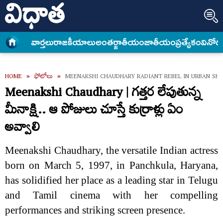
వార్త‌లు
రాజకీయాలు
అంత‌ర్జాతీయం
జాతీయం
ప్రత్యేకం
వినోద
HOME
»
ఫోటోలు
»
MEENAKSHI CHAUDHARY RADIANT REBEL IN URBAN S
Meenakshi Chaudhary | గత్తర లేపుతున్న
మీనాక్షి.. ఆ పోజులు చూస్తే కుర్రాళ్లు ఏం
అవ్వాలి
Meenakshi Chaudhary, the versatile Indian actress
born on March 5, 1997, in Panchkula, Haryana,
has solidified her place as a leading star in Telugu
and Tamil cinema with her compelling
performances and striking screen presence.