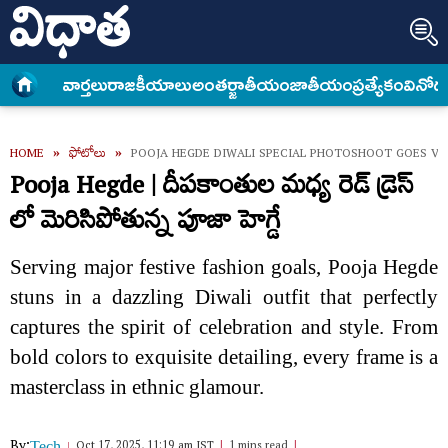
వార్త‌లు
రాజకీయాలు
అంత‌ర్జాతీయం
జాతీయం
ప్రత్యేకం
వినోద
HOME
»
ఫోటోలు
»
POOJA HEGDE DIWALI SPECIAL PHOTOSHOOT GOES VI
Pooja Hegde | దీపకాంతుల మధ్య రెడ్ డ్రెస్
లో మెరిసిపోతున్న పూజా హెగ్డే
Serving major festive fashion goals, Pooja Hegde
stuns in a dazzling Diwali outfit that perfectly
captures the spirit of celebration and style. From
bold colors to exquisite detailing, every frame is a
masterclass in ethnic glamour.
By:
Oct 17, 2025, 11:19 am IST
1 mins read
Tech