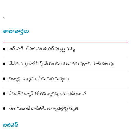
`
తాజావార్తలు
బిగ్ షాక్..రేపటి నుంచి గిగ్ వర్కర్ల సమ్మె
చేనేత వస్త్రాలతో రీల్స్ చేయండి: యువతకు ప్రధాని మోదీ పిలుపు
విద్యార్ధి ఉన్మాదం..ఏడుగురి దుర్మణం
రేవంత్ సర్కార్ తో కమ్యూనిస్టులకు చెడిందా..?
ఎలుగుబంటి దాడిలో.. అన్నాచెల్లెళ్లు మృతి
బిజినెస్