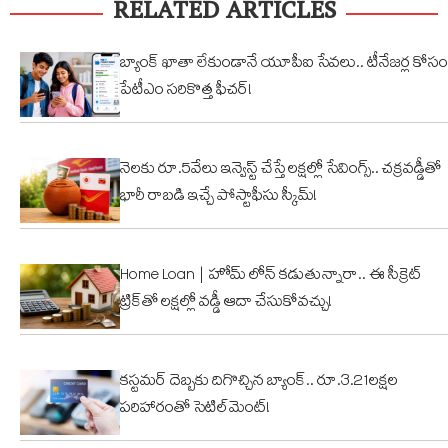
RELATED ARTICLES
నార్సింగిలో
క్యూట్
అక
స్కూల్‌
వీడియో
తగ
భవనం
వైరల్!
బ్యాంక్ ఖాతా లేకుండానే యూపీఐ సేవలు.. టీనేజర్ల కోసం
కూల్చివేత
పేటీఎం సరికొత్త ఫీచర్!
నెలకు రూ.5వేలు ఇన్వెస్ట్ చేస్తే లక్షల్లో సేవింగ్స్.. చక్రవడ్డీతో
భారీ రాబడి ఇచ్చే పోస్టాఫీసు స్కీమ్!
Home Loan | హోమ్ లోన్ కడుతున్నారా.. ఈ సీక్రెట్
ట్రిక్‌తో లక్షల్లో వడ్డీ ఆదా చేసుకోవచ్చు!
కస్టమర్ దెబ్బకు దిగొచ్చిన బ్యాంక్.. రూ.3.21లక్షల
పరిహారంతో సెటిల్‌మెంట్!