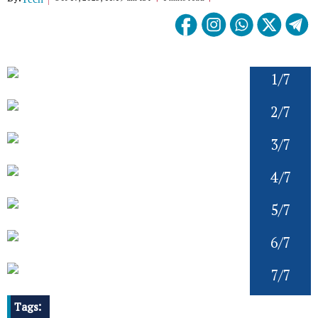
1/7
2/7
3/7
4/7
5/7
6/7
7/7
Tags: