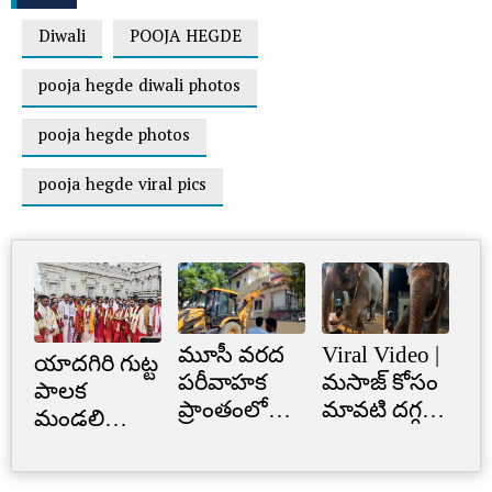
Diwali
POOJA HEGDE
pooja hegde diwali photos
pooja hegde photos
pooja hegde viral pics
మూసీ వరద
Viral Video |
Cr
యాదగిరి గుట్ట
పరీవాహక
మసాజ్ కోసం
Li
పాలక
ప్రాంతంలో
మావటి దగ్గర
క్రె
మండలి
అక్రమ
మారాం చేసిన
లిమ
ప్రమాణ
నిర్మాణం..
ఏనుగు..
బ్
స్వీకారం