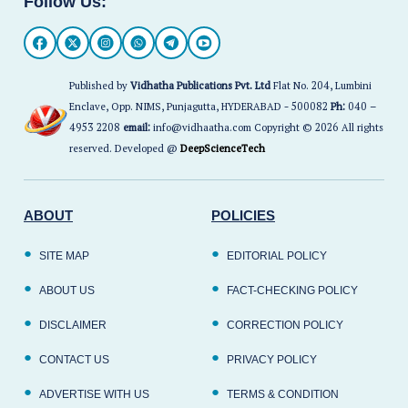
Follow Us:
Published by
Vidhatha Publications Pvt. Ltd
Flat No. 204, Lumbini
Enclave, Opp. NIMS, Punjagutta, HYDERABAD - 500082
Ph:
040 –
4953 2208
email:
info@vidhaatha.com Copyright © 2026 All rights
reserved. Developed @
DeepScienceTech
ABOUT
POLICIES
SITE MAP
EDITORIAL POLICY
ABOUT US
FACT-CHECKING POLICY
DISCLAIMER
CORRECTION POLICY
CONTACT US
PRIVACY POLICY
ADVERTISE WITH US
TERMS & CONDITION