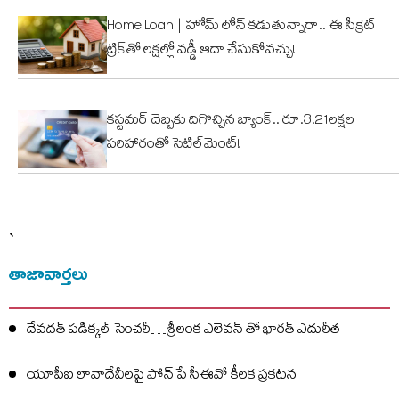
Home Loan | హోమ్ లోన్ కడుతున్నారా.. ఈ సీక్రెట్
ట్రిక్‌తో లక్షల్లో వడ్డీ ఆదా చేసుకోవచ్చు!
కస్టమర్ దెబ్బకు దిగొచ్చిన బ్యాంక్.. రూ.3.21లక్షల
పరిహారంతో సెటిల్‌మెంట్!
`
తాజావార్తలు
దేవదత్ పడిక్కల్‌ సెంచరీ…శ్రీలంక ఎలెవన్ తో భారత్ ఎదురీత
యూపీఐ లావాదేవీలపై ఫోన్ పే సీఈవో కీలక ప్రకటన