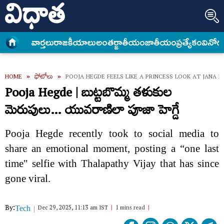
వార్త‌లు
రాజకీయాలు
అంత‌ర్జాతీయం
జాతీయం
ప్రత్యేకం
వినోద
HOME
»
ఫోటోలు
»
POOJA HEGDE FEELS LIKE A PRINCESS LOOK AT JANA 
Pooja Hegde | బుట్టబొమ్మ తళుకుల
మెరుపులు… యువరాణిలా పూజా హెగ్డే
Pooja Hegde recently took to social media to
share an emotional moment, posting a “one last
time" selfie with Thalapathy Vijay that has since
gone viral.
By:
Dec 29, 2025, 11:13 am IST
1 mins read
Tech