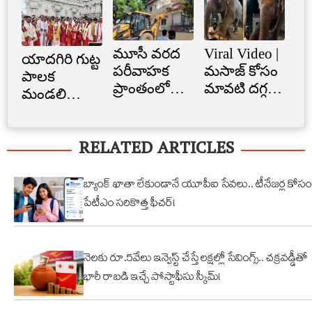
మూసీ వరద
Viral Video |
Cr
యాదగిరి గుట్ట
పరీవాహక
మసాజ్ కోసం
Li
పాలక
ప్రాంతంలో
మావటి దగ్గర
క్రె
మండలి
అక్రమ
మారాం చేసిన
లిమ
ప్రమాణ
నిర్మాణం..
ఏనుగు..
బ్
స్వీకారం
RELATED ARTICLES
నార్సింగిలో
క్యూట్
అక
స్కూల్‌
వీడియో
తగ
భవనం
వైరల్!
బ్యాంక్ ఖాతా లేకుండానే యూపీఐ సేవలు.. టీనేజర్ల కోసం
కూల్చివేత
పేటీఎం సరికొత్త ఫీచర్!
నెలకు రూ.5వేలు ఇన్వెస్ట్ చేస్తే లక్షల్లో సేవింగ్స్.. చక్రవడ్డీతో
భారీ రాబడి ఇచ్చే పోస్టాఫీసు స్కీమ్!