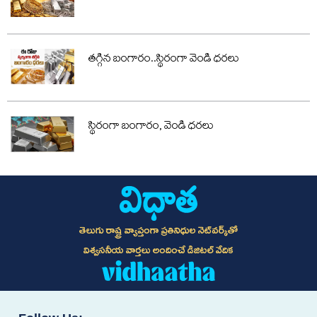
తగ్గిన బంగారం..స్థిరంగా వెండి ధరలు
స్థిరంగా బంగారం, వెండి ధరలు
తెలుగు రాష్ట్ర వ్యాప్తంగా ప్రతినిధుల నెట్‌వర్క్‌తో
విశ్వసనీయ వార్తలు అందించే డిజిటల్ వేదిక