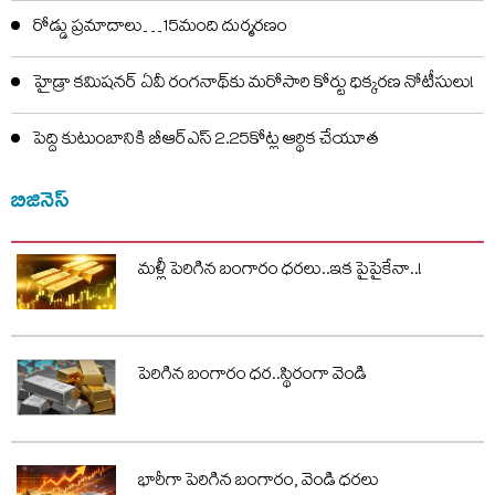
రోడ్డు ప్రమాదాలు…15మంది దుర్మరణం
హైడ్రా కమిషనర్ ఏవీ రంగనాథ్‌కు మరోసారి కోర్టు ధిక్కరణ నోటీసులు!
పెద్ది కుటుంబానికి బీఆర్ఎస్ 2.25కోట్ల ఆర్థిక చేయూత
బిజినెస్
మళ్లీ పెరిగిన బంగారం ధరలు..ఇక పైపైకేనా..!
పెరిగిన బంగారం ధర..స్థిరంగా వెండి
భారీగా పెరిగిన బంగారం, వెండి ధరలు