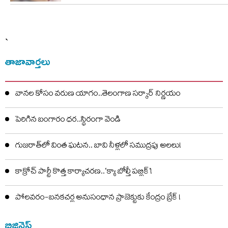
`
తాజావార్తలు
వానల కోసం వరుణ యాగం..తెలంగాణ సర్కార్ నిర్ణయం
పెరిగిన బంగారం ధర..స్థిరంగా వెండి
గుజరాత్‌లో వింత ఘటన.. బావి నీళ్లలో సముద్రపు అలలు!
కాక్రోచ్ పార్టీ కొత్త కార్యాచరణ..‘క్యా బోల్తీ పబ్లిక్’!
పోలవరం-బనకచర్ల అనుసంధాన ప్రాజెక్టుకు కేంద్రం బ్రేక్ !
బిజినెస్