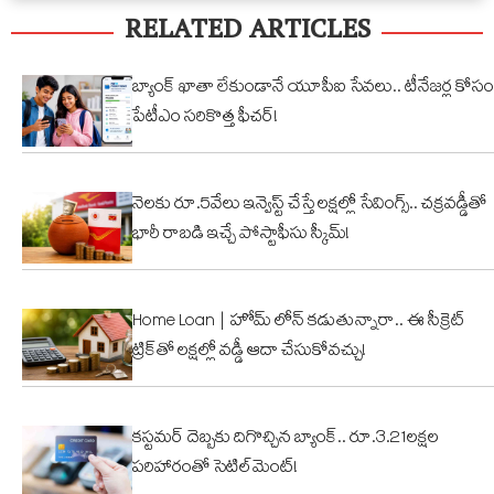
RELATED ARTICLES
నార్సింగిలో
క్యూట్
అక
స్కూల్‌
వీడియో
తగ
భవనం
వైరల్!
బ్యాంక్ ఖాతా లేకుండానే యూపీఐ సేవలు.. టీనేజర్ల కోసం
కూల్చివేత
పేటీఎం సరికొత్త ఫీచర్!
నెలకు రూ.5వేలు ఇన్వెస్ట్ చేస్తే లక్షల్లో సేవింగ్స్.. చక్రవడ్డీతో
భారీ రాబడి ఇచ్చే పోస్టాఫీసు స్కీమ్!
Home Loan | హోమ్ లోన్ కడుతున్నారా.. ఈ సీక్రెట్
ట్రిక్‌తో లక్షల్లో వడ్డీ ఆదా చేసుకోవచ్చు!
కస్టమర్ దెబ్బకు దిగొచ్చిన బ్యాంక్.. రూ.3.21లక్షల
పరిహారంతో సెటిల్‌మెంట్!