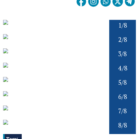
1/8
2/8
3/8
4/8
5/8
6/8
7/8
8/8