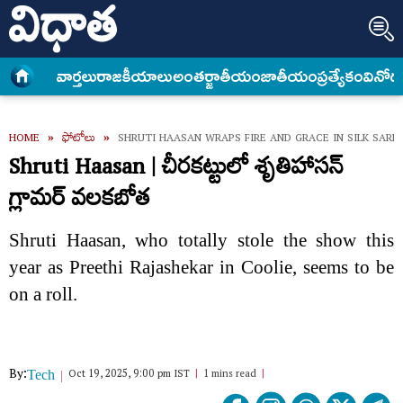
వార్త‌లు
రాజకీయాలు
అంత‌ర్జాతీయం
జాతీయం
ప్రత్యేకం
వినోద
HOME
»
ఫోటోలు
»
SHRUTI HAASAN WRAPS FIRE AND GRACE IN SILK SARE
Shruti Haasan | చీరకట్టులో శృతిహాసన్
గ్లామర్ వలకబోత
Shruti Haasan, who totally stole the show this
year as Preethi Rajashekar in Coolie, seems to be
on a roll.
By:
Oct 19, 2025, 9:00 pm IST
1 mins read
Tech