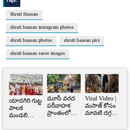
Tags:
Shruti Haasan
shruti haasan instagram photos
shruti haasan photos
shruti haasan pics
shruti haasan saree images
మూసీ వరద
Viral Video |
Cr
యాదగిరి గుట్ట
పరీవాహక
మసాజ్ కోసం
Li
పాలక
ప్రాంతంలో
మావటి దగ్గర
క్రె
మండలి
అక్రమ
మారాం చేసిన
లిమ
ప్రమాణ
నిర్మాణం..
ఏనుగు..
బ్
స్వీకారం