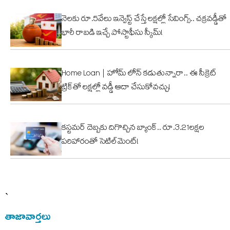
నెలకు రూ.5వేలు ఇన్వెస్ట్ చేస్తే లక్షల్లో సేవింగ్స్.. చక్రవడ్డీతో
భారీ రాబడి ఇచ్చే పోస్టాఫీసు స్కీమ్!
Home Loan | హోమ్ లోన్ కడుతున్నారా.. ఈ సీక్రెట్
ట్రిక్‌తో లక్షల్లో వడ్డీ ఆదా చేసుకోవచ్చు!
కస్టమర్ దెబ్బకు దిగొచ్చిన బ్యాంక్.. రూ.3.21లక్షల
పరిహారంతో సెటిల్‌మెంట్!
`
తాజావార్తలు