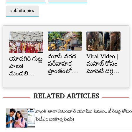
sobhita pics
మూసీ వరద
Viral Video |
Cr
యాదగిరి గుట్ట
పరీవాహక
మసాజ్ కోసం
Li
పాలక
ప్రాంతంలో
మావటి దగ్గర
క్రె
మండలి
అక్రమ
మారాం చేసిన
లిమ
ప్రమాణ
నిర్మాణం..
ఏనుగు..
బ్
స్వీకారం
RELATED ARTICLES
నార్సింగిలో
క్యూట్
అక
స్కూల్‌
వీడియో
తగ
భవనం
వైరల్!
బ్యాంక్ ఖాతా లేకుండానే యూపీఐ సేవలు.. టీనేజర్ల కోసం
కూల్చివేత
పేటీఎం సరికొత్త ఫీచర్!