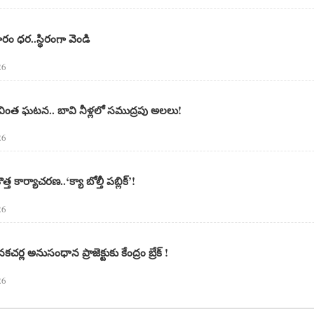
రం ధర..స్థిరంగా వెండి
26
 వింత ఘటన.. బావి నీళ్లలో సముద్రపు అలలు!
26
 కొత్త కార్యాచరణ..‘క్యా బోల్తీ పబ్లిక్’!
26
్ల అనుసంధాన ప్రాజెక్టుకు కేంద్రం బ్రేక్ !
26