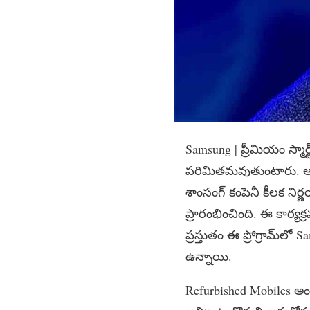
Samsung | ప్రీమియం స్మార్
పరిమితమవుతుంటారు. అలా
శాంసంగ్ కంపెనీ కీలక నిర్ణ
ప్రారంభించింది. ఈ కార్యక్రమ
ప్రస్తుతం ఈ ప్రోగ్రామ్‌లో
ఉన్నాయి.
Refurbished Mobiles అంట