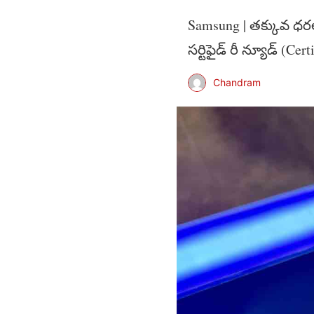
Samsung | తక్కువ ధరలో
సర్టిఫైడ్ రీ న్యూడ్ (Cer
Chandram