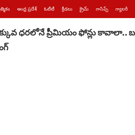
త్మికం
ఆంధ్ర ప్రదేశ్
ఓటీటీ
క్రీడలు
క్రైమ్‌
గాసిప్స్
గ్యాలరీ
ువ ధరలోనే ప్రీమియం ఫోన్లు కావాలా.. 
ంగ్