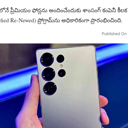
నే ప్రీమియం ఫోన్లను అందించేందుకు శాంసంగ్ కంపెనీ కీలక 
tified Re-Newed) ప్రోగ్రామ్‌ను అధికారికంగా ప్రారంభించింది.
Published On 