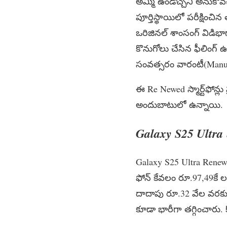
అమ్మి ఉండొచ్చని అనుకోవచ్చు
పూర్తిస్థాయిలో పరీక్షించిన
ఒరిజినల్ శాంసంగ్ విడిభాగ
కొనుగోలు చేసిన ఫీలింగ్ ఉ
సంవత్సరం వారంటీ(Manufac
ఈ Re Newed స్మార్ట్‌ఫోన్
అందుబాటులో ఉన్నాయి.
Galaxy S25 Ultra మ
Galaxy S25 Ultra Renewed 
ఫోన్ కేవలం రూ.97,49కే లభి
దాదాపు రూ.32 వేల వరకు త
కూడా భారీగా తగ్గించారు. క