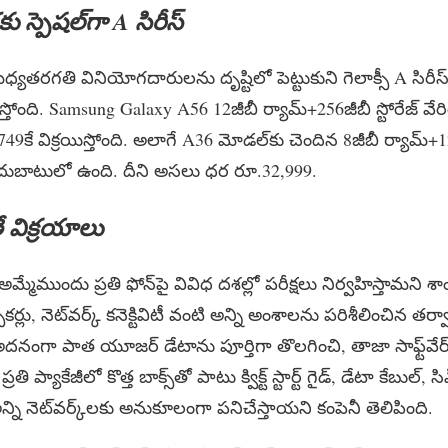
లకు స్పెషల్‌గా A సిరీస్
ధ్యతరగతి వినియోగదారులను దృష్టిలో పెట్టుకుని గెలాక్సీ A సిరీస
స్తోంది. Samsung Galaxy A56 12జీబీ ర్యామ్+256జీబీ స్టోరేజ్
9కే విక్రయిస్తోంది. అలాగే A36 మోడల్‌కు చెందిన 8జీబీ ర్యామ్+12
అందుబాటులో ఉంది. దీని అసలు ధర రూ.32,999.
ే విక్రయాలు
అమ్మేముందు ప్రతి ఫోన్‌పై వివిధ దశల్లో పరీక్షలు నిర్వహిస్తామని శాం
 స్పీకర్లు, నెట్‌వర్క్ కనెక్టివిటీ వంటి అన్ని అంశాలను పరిశీలించిన తర్
నంగా పాత యూజర్ డేటాను పూర్తిగా తొలగించి, తాజా సాఫ్ట్‌వేర్ 
రతి ప్యాకేజీలో కొత్త బాక్స్‌తో పాటు క్విక్ట్ స్టార్ట్ గైడ్, డేటా కేబుల్, 
అన్ని నెట్‌వర్క్‌లకు అనుకూలంగా పనిచేస్తాయని కంపెనీ తెలిపింది.