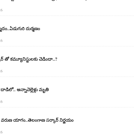
26
న్మాదం..ఏడుగురి దుర్మణం
26
ార్ తో కమ్యూనిస్టులకు చెడిందా..?
26
డిలో.. అన్నాచెల్లెళ్లు మృతి
26
వరుణ యాగం..తెలంగాణ సర్కార్ నిర్ణయం
26