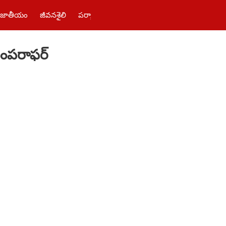
జాతీయం
జీవనశైలి
పర్యాటకం
తెలంగాణ‌
పాలిటిక్స్
ఫోటోలు
బంపరాఫర్