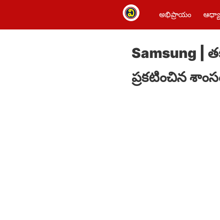
అభిప్రాయం
ఆధ్యా
Samsung | తక్క
ప్రకటించిన శాంస