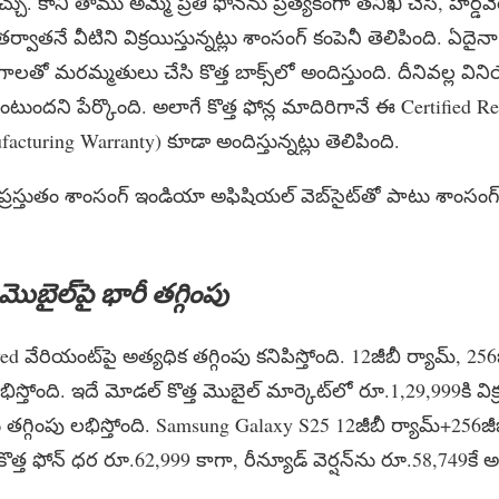
. కానీ తాము అమ్మే ప్రతి ఫోన్‌ను ప్రత్యేకంగా తనిఖీ చేసి, హార్డ్‌వేర
 తర్వాతనే వీటిని విక్రయిస్తున్నట్లు శాంసంగ్ కంపెనీ తెలిపింది. ఏదై
ాలతో మరమ్మతులు చేసి కొత్త బాక్స్‌లో అందిస్తుంది. దీనివల్ల విన
ంటుందని పేర్కొంది. అలాగే కొత్త ఫోన్ల మాదిరిగానే ఈ Certified 
turing Warranty) కూడా అందిస్తున్నట్లు తెలిపింది.
లు ప్రస్తుతం శాంసంగ్ ఇండియా అఫిషియల్ వెబ్‌సైట్‌తో పాటు శాంసం
ొబైల్‌పై భారీ తగ్గింపు
వేరియంట్‌పై అత్యధిక తగ్గింపు కనిపిస్తోంది. 12జీబీ ర్యామ్, 256జ
స్తోంది. ఇదే మోడల్ కొత్త మొబైల్ మార్కెట్‌లో రూ.1,29,999కి విక్
గ్గింపు లభిస్తోంది. Samsung Galaxy S25 12జీబీ ర్యామ్+256జీబ
ొత్త ఫోన్ ధర రూ.62,999 కాగా, రీన్యూడ్ వెర్షన్‌ను రూ.58,749కే అం