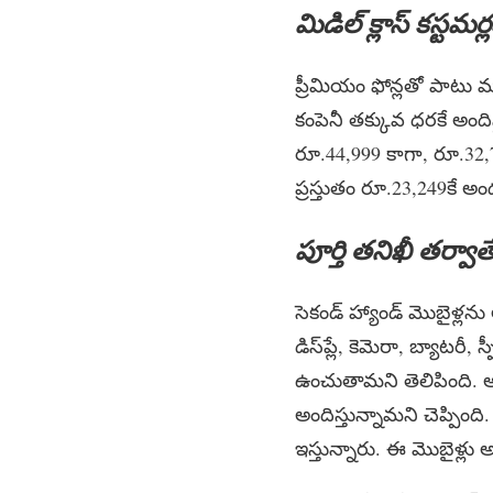
మిడిల్ క్లాస్ కస్టమర్
ప్రీమియం ఫోన్లతో పాటు మ
కంపెనీ తక్కువ ధరకే అంది
రూ.44,999 కాగా, రూ.32,74
ప్రస్తుతం రూ.23,249కే 
పూర్తి తనిఖీ తర్వాత
సెకండ్ హ్యాండ్ మొబైళ్లను 
డిస్‌ప్లే, కెమెరా, బ్యాటరీ,
ఉంచుతామని తెలిపింది. అద
అందిస్తున్నామని చెప్పింది. ప్
ఇస్తున్నారు. ఈ మొబైళ్లు 