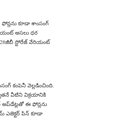
్ ఫోన్లను కూడా శాంసంగ్
 వేరియంట్ అసలు ధర
8జీబీ స్టోరేజ్ వేరియంట్
సంగ్ కంపెనీ వెల్లడించింది.
వాతనే వీటిని విక్రయానికి
అప్‌డేట్లతో ఈ ఫోన్లను
సిమ్ ఎజెక్టర్ పిన్ కూడా