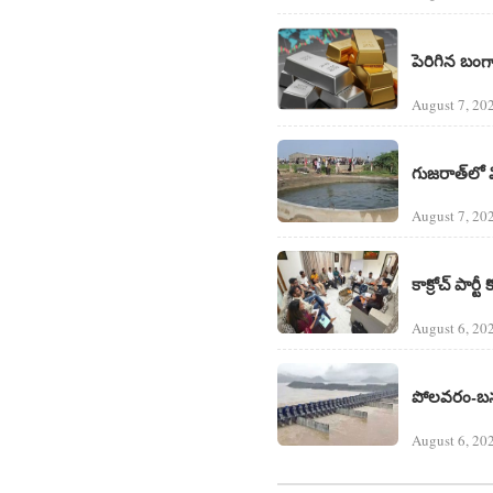
పెరిగిన బంగా
August 7, 20
గుజరాత్‌లో
August 7, 20
కాక్రోచ్ పార్టీ
August 6, 20
పోలవరం-బనకచర
August 6, 20