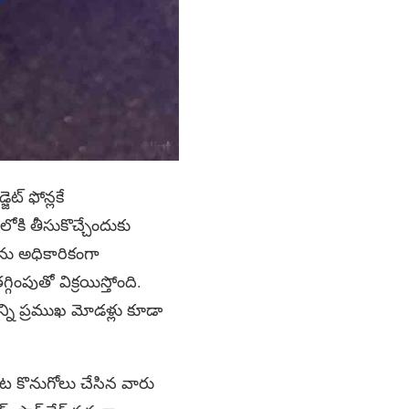
ట్ ఫోన్లకే
కి తీసుకొచ్చేందుకు
్‌ను అధికారికంగా
్గింపుతో విక్రయిస్తోంది.
ొన్ని ప్రముఖ మోడళ్లు కూడా
ొదట కొనుగోలు చేసిన వారు