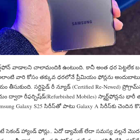
ట్‌ఫోన్ వాడాలని చాలామందికి ఉంటుంది. కానీ అంత ధర పెట్టలేక బడ్జె
ంటి వారి కోసం తక్కువ ధరలోనే ప్రీమియం ఫోన్లను అందుబాటులో
యం తీసుకుంది. సర్టిఫైడ్ రీ న్యూడ్ (Certified Re-Newed) ప్రోగ్రామ
ం ద్వారా రీఫర్బిష్‌డ్(Refurbished Mobiles) స్మార్ట్‌ఫోన్లను భారీ తగ
 Samsung Galaxy S25 సిరీస్‌తో పాటు Galaxy A సిరీస్‌కు చెందిన క
ే సెకండ్ హ్యాండ్ ఫోన్లు.. ఏదో డ్యామేజ్‌ లేదా సమస్య వల్లనే మ