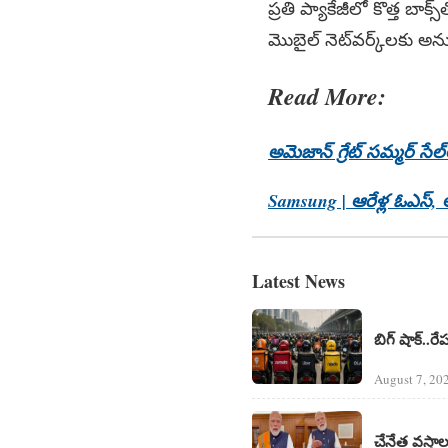
ప్రతి ప్యాకేజీలో కొత్త బాక్స్‌
మొబైల్‌ నెట్‌వర్క్‌లకు అ
Read More:
అమెజాన్ గ్రేట్ సమ్మర్ స
Samsung | ఆరేళ్ల ఓఎస్, ఆరే
Latest News
బిగ్ షాక్..రే
August 7, 20
చేనేత వస్త్