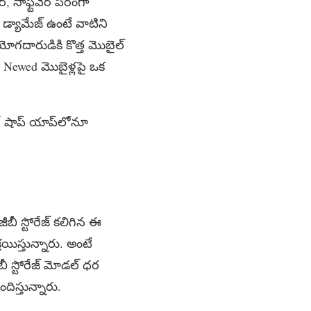
్, సాఫ్ట్‌వేర్ పరంగా
నా డ్యామేజ్ ఉంటే వాటిని
ియోగదారుడికి కొత్త మొబైల్
Re Newed మొబైళ్లపై ఒక
గ్ షాప్ యాప్‌లోనూ
ీబీ స్టోరేజ్ కలిగిన ఈ
రయిస్తున్నారు. అంటే
ీ స్టోరేజ్ మోడల్ ధర
దిస్తున్నారు.