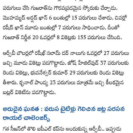
పరుగులు చేసి గుజరాత్‌ను గౌరవప్రదమైన స్కోరుకు చేర్చాడు.
మొహమ్మద్‌ అర్షద్‌ ఖాన్‌ 6 బంతుల్లో 15 పరుగులు చేశాడు. చివర్లో
రషీద్‌ ఖాన్‌ మూడు బంతుల్లో 7 పరుగులు సాధించాడు. దీంతో
గుజరాత్‌ నిర్ణీత 20 ఓవర్లలో 8 వికెట్లకు 155 పరుగులు చేసింది.
ఆర్సీబీ బౌలర్లలో రషీఖ్‌ సలామ్‌ దర్‌ నాలుగు ఓవర్లలో 27 పరుగులు
ఇచ్చి మూడు వికెట్లు పడగొట్టాడు. జోష్‌ హేజిల్‌వుడ్‌ 37 పరుగులకు
రెండు వికెట్లు, భువనేశ్వర్‌ కుమార్‌ 29 పరుగులకు రెండు వికెట్లు
తీశారు. కృనాల్‌ పాండ్య 23 పరుగులు మాత్రమే ఇచ్చి కీలకమైన
బట్లర్‌ వికెట్‌ను పడగొట్టాడు.
అరుదైన ఘనత : వరుస టైటిళ్లు గెలిచిన జట్ల సరసన
రాయల్​ చాలెంజర్స్​
గత సీజన్‌లో తొలి ఐపీఎల్‌ కప్‌ను అందుకున్న ఆర్సీబీ.. ఇప్పుడు