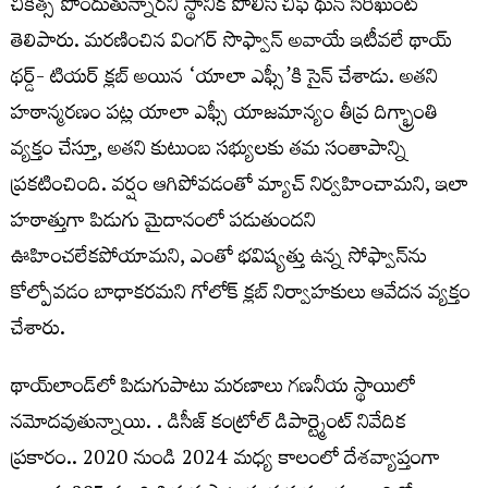
చికిత్స పొందుతున్నారని స్థానిక పోలీస్ చీఫ్ థున్ సిరిఖుంట్
తెలిపారు. మరణించిన వింగర్ సొఫ్వాన్ అవాయే ఇటీవలే థాయ్
థర్డ్- టియర్ క్లబ్ అయిన ‘యాలా ఎఫ్సీ’కి సైన్ చేశాడు. అతని
హఠాన్మరణం పట్ల యాలా ఎఫ్సీ యాజమాన్యం తీవ్ర దిగ్భ్రాంతి
వ్యక్తం చేస్తూ, అతని కుటుంబ సభ్యులకు తమ సంతాపాన్ని
ప్రకటించింది. వ‌ర్షం ఆగిపోవ‌డంతో మ్యాచ్ నిర్వ‌హించామ‌ని, ఇలా
హ‌ఠాత్తుగా పిడుగు మైదానంలో ప‌డుతుంద‌ని
ఊహించ‌లేక‌పోయామ‌ని, ఎంతో భ‌విష్య‌త్తు ఉన్న సోఫ్వాన్‌ను
కోల్పోవ‌డం బాధాక‌ర‌మ‌ని గోలోక్ క్ల‌బ్ నిర్వాహ‌కులు ఆవేద‌న వ్య‌క్తం
చేశారు.
థాయ్‌లాండ్‌లో పిడుగుపాటు మరణాలు గణనీయ స్థాయిలో
నమోదవుతున్నాయి. . డిసీజ్ కంట్రోల్ డిపార్ట్మెంట్ నివేదిక
ప్రకారం.. 2020 నుండి 2024 మధ్య కాలంలో దేశవ్యాప్తంగా