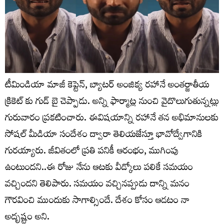
టీమిండియా మాజీ కెప్టెన్, బ్యాటర్ అంజిక్య రహానే అంతర్జాతీయ
క్రికెట్ కు గుడ్ బై చెప్పాడు. అన్ని ఫార్మాట్ల నుంచి వైదొలుగుతున్నట్లు
గురువారం ప్రకటించారు. ఈవిషయాన్ని రహానే తన అభిమానులకు
సోషల్ మీడియా సందేశం ద్వారా తెలియజేస్తూ భావోద్వేగానికి
గురయ్యారు. జీవితంలో ప్రతి పనికీ ఆరంభం, ముగింపు
ఉంటుందని..ఈ రోజు నేను ఆటకు వీడ్కోలు పలికే సమయం
వచ్చిందని తెలిపారు. సమయం వచ్చినప్పుడు దాన్ని మ‌నం
గౌరవించి ముందుకు సాగాల్సిందే. దేశం కోసం ఆడటం నా
అదృష్టం అని.