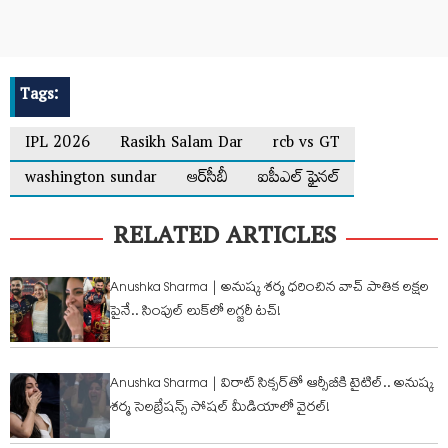
Tags:
IPL 2026
Rasikh Salam Dar
rcb vs GT
washington sundar
ఆర్‌సీబీ
ఐపీఎల్ ఫైనల్
RELATED ARTICLES
Anushka Sharma | అనుష్క శర్మ ధ‌రించిన వాచ్ పాతిక ల‌క్ష‌ల
పైనే.. సింపుల్ లుక్‌లో లగ్జరీ టచ్!
Anushka Sharma | విరాట్ సిక్సర్‌తో ఆర్సీబీకి టైటిల్.. అనుష్క
శర్మ సెలబ్రేషన్స్ సోషల్ మీడియాలో వైరల్!