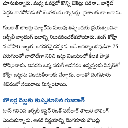
చూసుకున్నారు. మధ్య ఓవర్లలో కొన్ని వికెట్లు పడినా.. టార్గెట్​
పెద్దది కాకపోవడంతో బెంగళూరు బ్యాటర్లు ప్రశాంతంగా ఆడారు.
గుజరాత్‌ బౌలర్లు మ్యాచ్‌ను మలుపు తిప్పేందుకు ప్రయత్నించినా
ఆర్సీబీ బ్యాటింగ్‌ బలాన్ని నిలువరించలేకపోయారు. కింగ్​ కోహ్లీ
మరోసారి జట్టుకు అవసరమైనప్పుడు ఆడే ఆపద్భాందవుడిగా 75
పరుగులతో నాటౌట్​గా నిలిచి జట్టు విజయంలో కీలక పాత్ర
పోషించాడు. చివరకు ఒక్క పరుగే అవసరం ఉన్నప్పుడు సిక్సర్​తో
కోహ్లీ జట్టును విజయతీరాలకు చేర్చాడు. దాంతో బెంగళూరు
శిబిరంలో సంబరాలు మిన్నంటాయి.
బౌలర్ల దెబ్బకు కుప్పకూలిన గుజరాత్‌
టాస్‌ గెలిచిన ఆర్సీబీ కెప్టెన్‌ రజత్‌ పటీదార్‌ తొలుత బౌలింగ్‌
ఎంచుకున్నాడు. అతడి నిర్ణయాన్ని బెంగళూరు బౌలర్లు