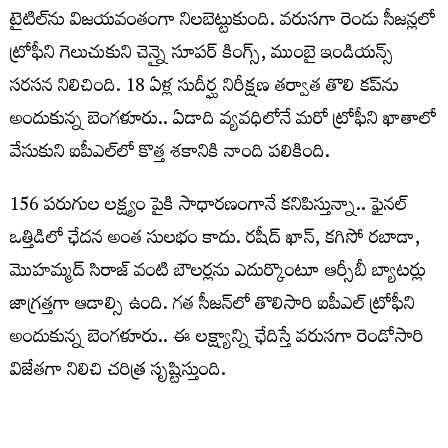
టైటిల్‌ను విజయవంతంగా నిలబెట్టుకుంది. వరుసగా రెండు సీజన్లలో
ట్రోఫీని గెలుచుకుని చెన్నై సూపర్‌ కింగ్స్‌, ముంబై ఇండియన్స్‌
సరసన నిలిచింది. 18 ఏళ్ల సుదీర్ఘ నిరీక్షణ తర్వాత తొలి కప్‌ను
అందుకున్న బెంగళూరు.. ఏడాది వ్యవధిలోనే మరో ట్రోఫీని ఖాతాలో
వేసుకుని ఐపీఎల్‌లో కొత్త శకానికి నాంది పలికింది.
156 పరుగుల లక్ష్యం పైకి సాధారణంగానే కనిపిస్తున్నా.. ఫైనల్‌
ఒత్తిడిలో ఛేదన అంత సులభం కాదు. రషీద్‌ ఖాన్‌, కగిసో రబాడా,
మొహమ్మద్‌ సిరాజ్‌ వంటి బౌలర్లను ఎదుర్కొంటూ ఆర్సీబీ బ్యాటర్లు
జాగ్రత్తగా ఆడాల్సి ఉంది. గత సీజన్‌లో తొలిసారి ఐపీఎల్‌ ట్రోఫీని
అందుకున్న బెంగళూరు.. ఈ లక్ష్యాన్ని ఛేదిస్తే వరుసగా రెండోసారి
విజేతగా నిలిచి చరిత్ర సృష్టిస్తుంది.