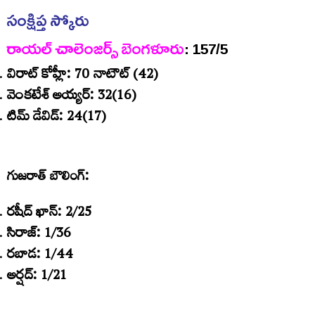
సంక్షిప్త
స్కోరు
రాయల్​ చాలెంజర్స్​ బెంగళూరు
: 157/5
విరాట్​ కోహ్లీ: 70 నాటౌట్​ (42)
వెంకటేశ్​ అయ్యర్​: 32(16)
టిమ్​ డేవిడ్​: 24(17)
గుజరాత్​ బౌలింగ్​:
రషీద్​ ఖాన్​: 2/25
సిరాజ్​: 1/36
రబాడ: 1/44
అర్షద్​: 1/21