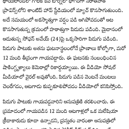
థాయ్‌లాండ్‌లో గోలక్ కప్ టోర్నీలో భాగంగా నరాతివాత్
ప్రావిన్స్‌లోని శాంటిప్ హాప్ స్టేడియంలో మ్యాచ్ కొనసాగుతుంంది.
అదే సమయంలో అకస్మాత్తుగా వర్షం పడి ఆగిపోవడంతో ఆట
కొనసాగుతున్న క్రమంలో హఠాత్తుగా పిడుడు పడింది. మైదానంలో
ఆడుతున్న సోఫన్ అవేయ్ (24)పై ఒక్కసారిగా పిడుగు పడింది.
పిడుగు పాటుకు అతను ఘటనాస్థలంలోనే ప్రాణాలు కోల్పోగా, మరో
12 మంది తీవ్రంగా గాయపడ్డారు. ఈ ఘటనకు సంబంధించిన
షాకింగ్దృశ్యాలు కెమెరాల్లో రికార్డయ్యాయి. ఈ వీడియో సోషల్
మీడియాలో వైరల్ అవుతోంది. పిడుగు పడిన వెంటనే మంటలు
చెలరేగడం, ఆటగాడు కుప్పకూలిపోవడం వీడియోలో కనిపిస్తోంది.
పిడుగు పాటుకు గాయ‌ప‌డ్డ‌వారిని ఆసుప‌త్రికి త‌ర‌లించారు. ఈ
ప్రమాదంలో గాయపడిన 12 మంది ఆటగాళ్లలో ఒక మలేషియా
క్రీడాకారుడు కూడా ఉన్నాడని, ప్రస్తుతం వారంతా ఆసుపత్రిలో