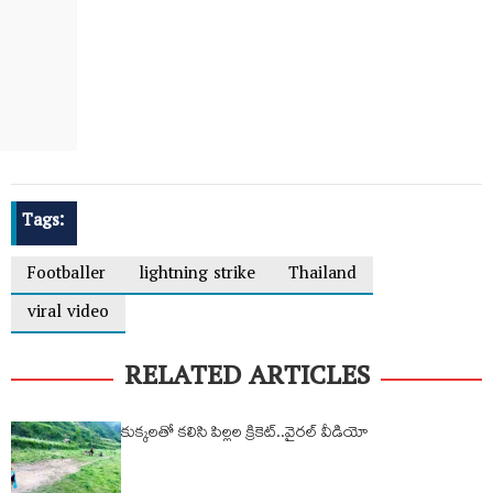
Tags:
Footballer
lightning strike
Thailand
viral video
RELATED ARTICLES
కుక్కలతో కలిసి పిల్లల క్రికెట్..వైరల్ వీడియో