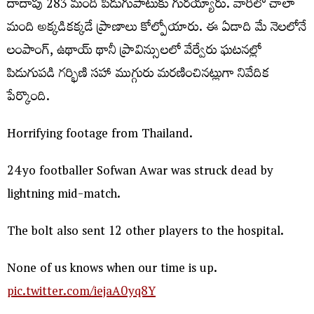
దాదాపు 283 మంది పిడుగుపాటుకు గురయ్యారు. వారిలో చాలా
మంది అక్కడికక్కడే ప్రాణాలు కోల్పోయారు. ఈ ఏడాది మే నెలలోనే
లంపాంగ్, ఉథాయ్ థానీ ప్రావిన్సులలో వేర్వేరు ఘటనల్లో
పిడుగుపడి గర్భిణి సహా ముగ్గురు మరణించినట్లుగా నివేదిక
పేర్కొంది.
Horrifying footage from Thailand.
24yo footballer Sofwan Awar was struck dead by
lightning mid-match.
The bolt also sent 12 other players to the hospital.
None of us knows when our time is up.
pic.twitter.com/iejaA0yq8Y