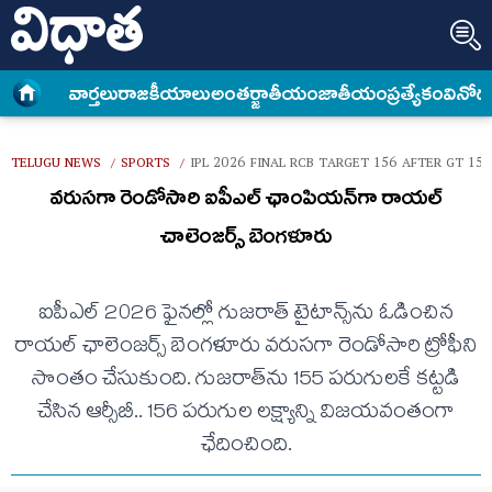
వార్త‌లు
రాజకీయాలు
అంత‌ర్జాతీయం
జాతీయం
ప్రత్యేకం
వినోద
TELUGU NEWS
SPORTS
IPL 2026 FINAL RCB TARGET 156 AFTER GT 155
/
/
వరుసగా రెండోసారి ఐపీఎల్‌ ఛాంపియన్‌గా రాయల్​
చాలెంజర్స్​ బెంగళూరు
ఐపీఎల్‌ 2026 ఫైనల్లో గుజరాత్‌ టైటాన్స్‌ను ఓడించిన
రాయల్‌ ఛాలెంజర్స్‌ బెంగళూరు వరుసగా రెండోసారి ట్రోఫీని
సొంతం చేసుకుంది. గుజరాత్‌ను 155 పరుగులకే కట్టడి
చేసిన ఆర్సీబీ.. 156 పరుగుల లక్ష్యాన్ని విజయవంతంగా
ఛేదించింది.