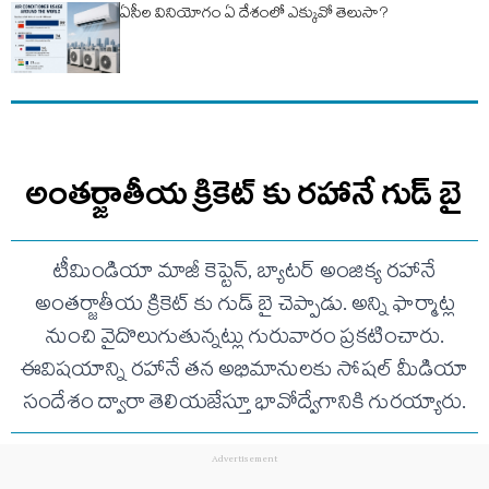
ఏసీల వినియోగం ఏ దేశంలో ఎక్కువో తెలుసా?
అంతర్జాతీయ క్రికెట్ కు రహానే గుడ్ బై
టీమిండియా మాజీ కెప్టెన్, బ్యాటర్ అంజిక్య రహానే
అంతర్జాతీయ క్రికెట్ కు గుడ్ బై చెప్పాడు. అన్ని ఫార్మాట్ల
నుంచి వైదొలుగుతున్నట్లు గురువారం ప్రకటించారు.
ఈవిషయాన్ని రహానే తన అభిమానులకు సోషల్ మీడియా
సందేశం ద్వారా తెలియజేస్తూ భావోద్వేగానికి గురయ్యారు.