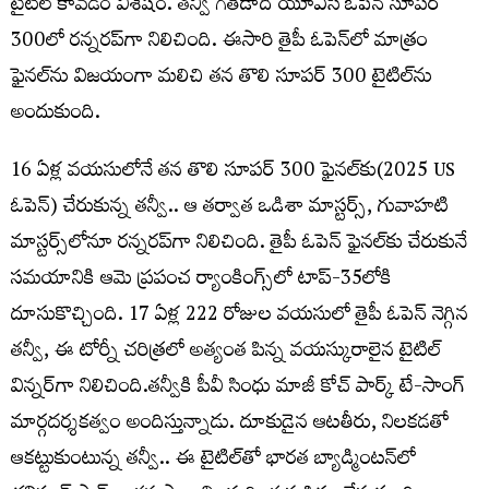
టైటిల్‌ కావడం విశేషం. తన్వీ గతేడాది యూఎస్ ఓపెన్ సూపర్
300లో రన్నరప్‌గా నిలిచింది. ఈసారి తైపీ ఓపెన్‌లో మాత్రం
ఫైనల్‌ను విజయంగా మలిచి తన తొలి సూపర్ 300 టైటిల్‌ను
అందుకుంది.
16 ఏళ్ల వయసులోనే తన తొలి సూపర్ 300 ఫైనల్‌కు(2025 US
ఓపెన్‌) చేరుకున్న తన్వీ.. ఆ తర్వాత ఒడిశా మాస్టర్స్, గువాహటి
మాస్టర్స్‌లోనూ రన్నరప్‌గా నిలిచింది. తైపీ ఓపెన్ ఫైనల్‌కు చేరుకునే
సమయానికి ఆమె ప్రపంచ ర్యాంకింగ్స్‌లో టాప్-35లోకి
దూసుకొచ్చింది. 17 ఏళ్ల 222 రోజుల వయసులో తైపీ ఓపెన్ నెగ్గిన
తన్వీ, ఈ టోర్నీ చరిత్రలో అత్యంత పిన్న వయస్కురాలైన టైటిల్‌
విన్నర్‌గా నిలిచింది.తన్వీకి పీవీ సింధు మాజీ కోచ్ పార్క్ టే-సాంగ్
మార్గదర్శకత్వం అందిస్తున్నాడు. దూకుడైన ఆటతీరు, నిలకడతో
ఆకట్టుకుంటున్న తన్వీ.. ఈ టైటిల్‌తో భారత బ్యాడ్మింటన్‌లో