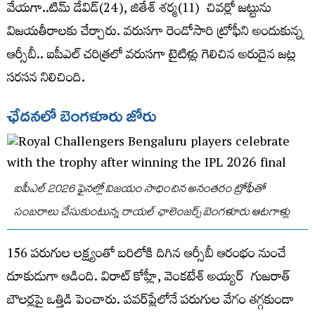
వేయగా..టిమ్​ డేవిడ్​(24), జితేశ్​ శర్మ(11) చివర్లో జట్టును
విజయతీరాలకు చేర్చారు. వరుసగా రెండోసారి ట్రోఫీని అందుకున్న
ఆర్సీబీ.. ఐపీఎల్‌ చరిత్రలో వరుసగా టైటిళ్లు గెలిచిన అరుదైన జట్ల
సరసన నిలిచింది.
ఛేదనలో బెంగళూరు జోరు
ఐపీఎల్‌ 2026 ఫైనల్లో విజయం సాధించిన అనంతరం ట్రోఫీతో
సంబరాలు చేసుకుంటున్న రాయల్‌ ఛాలెంజర్స్‌ బెంగళూరు ఆటగాళ్లు
156 పరుగుల లక్ష్యంతో బరిలోకి దిగిన ఆర్సీబీ ఆరంభం నుంచే
దూకుడుగా ఆడింది. విరాట్​ కోహ్లీ, వెంకటేశ్​ అయ్యర్​ గుజరాత్‌
బౌలర్లపై ఒత్తిడి పెంచారు. పవర్‌ప్లేలోనే పరుగుల వేగం తగ్గకుండా