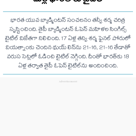
భారత యువ బ్యాడ్మింటన్‌ సంచలనం తన్వీ శర్మ చరిత్ర
సృష్టించింది. తైపీ బ్యాడ్మింటన్ ఓపెన్ మహిళల సింగిల్స్
టైటిల్ విజేతగా నిలిచింది. 17 ఏళ్ల తన్వి శర్మ ఫైనల్ పోరులో
వియత్నాంకు చెందిన థుయ్‌ లిన్‌ను 21-16, 21-16 తేడాతో
వరుస సెట్లలో ఓడించి టైటిల్‌ నెగ్గింది. దీంతో భారత్‌కు 18
ఏళ్ల తర్వాత తైపీ ఓపెన్‌ టైటిల్‌ను అందించింది.