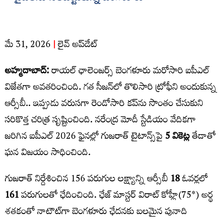
మే 31, 2026
|
లైవ్‌ అప్‌డేట్‌
అహ్మదాబాద్‌:
రాయల్‌ ఛాలెంజర్స్‌ బెంగళూరు మరోసారి ఐపీఎల్‌
విజేతగా అవతరించింది. గత సీజన్‌లో తొలిసారి ట్రోఫీని అందుకున్న
ఆర్సీబీ.. ఇప్పుడు వరుసగా రెండోసారి కప్‌ను సొంతం చేసుకుని
సరికొత్త చరిత్ర సృష్టించింది. నరేంద్ర మోదీ స్టేడియం వేదికగా
జరిగిన ఐపీఎల్‌ 2026 ఫైనల్లో గుజరాత్‌ టైటాన్స్‌పై
5 వికెట్ల
తేడాతో
ఘన విజయం సాధించింది.
గుజరాత్‌ నిర్దేశించిన 156 పరుగుల లక్ష్యాన్ని ఆర్సీబీ
18
ఓవర్లలో
161
పరుగులతో ఛేదించింది. ఛేజ్​ మాస్టర్​ విరాట్​ కోహ్లీ(75*) అర్థ
శతకంతో నాటౌట్​గా బెంగళూరు ఛేదనకు బలమైన పునాది