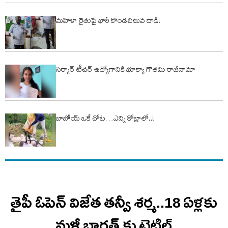
మహిళా రైతుపై భారీ కొండచిలువ దాడి!
సర్కార్ టీచర్ ఉద్యోగానికి భూక్యా గౌతమి రాజీనామా
బాబోయ్ ఒకే చోట…ఎన్ని కోబ్రాలో..!
తైపీ ఓపెన్‌ విజేత తన్వీ శర్మ..18 ఏళ్లకు
మళ్లీ భారత్ కు టైటిల్‌