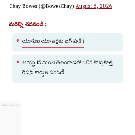
— Chay Bowes (@BowesChay)
August 5, 2026
మరిన్ని చదవండి :
యూపీఐ యూజర్లకు బిగ్ షాక్ !
ఆగస్టు 15 నుంచి తెలంగాణలో 1.05 కోట్ల కొత్త
రేషన్ కార్డుల పంపిణీ