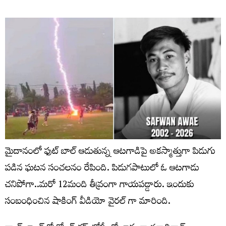
మైదానంలో ఫుట్ బాల్ ఆడుతున్న ఆటగాడిపై అకస్మాత్తుగా పిడుగు
పడిన ఘటన సంచలనం రేపింది. పిడుగపాటులో ఓ ఆటగాడు
చనిపోగా..మరో 12మంది తీవ్రంగా గాయపడ్డారు. ఇందుకు
సంబంధించిన షాకింగ్ వీడియో వైరల్ గా మారింది.