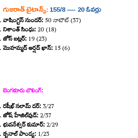
గుజరాత్‌
టైటాన్స్‌
:
155/8 — 20 ఓవర్లు
వాషింగ్టన్‌
సుందర్‌
:
50 నాటౌట్‌ (37)
నిశాంత్‌
సింధు
:
20 (18)
జోస్‌
బట్లర్‌
:
19 (23)
మొహమ్మద్‌
అర్షద్‌
ఖాన్‌
:
15 (6)
బెంగళూరు బౌలింగ్​:
రషీఖ్‌
సలామ్‌
దర్‌
:
3/27
జోష్‌
హేజిల్‌వుడ్‌
:
2/37
భువనేశ్వర్‌
కుమార్‌
:
2/29
కృనాల్‌
పాండ్య
:
1/23