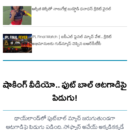
ఆర్సీబీ జెర్సీతో నాలుగేళ్ల బుడ్డొడి ధనాధన్ క్రికెట్ వైరల్
IPL Final Match | ఐపీఎల్ ఫైనల్ మ్యాచ్ వేళ.. క్రికెట్
అభిమానులకు గుడ్‌న్యూస్ చెప్పిన ఐఆర్‌సీటీసీ
షాకింగ్ వీడియో.. ఫుట్ బాల్ ఆటగాడిపై
పిడుగు!
థాయ్‌లాండ్‌లో ఫుట్‌బాల్ మ్యాచ్ జరుగుతుండగా
ఆటగాడిపై పిడుగు పడింది. సోఫ్వాన్ అవేయ్ అక్కడికక్కడే