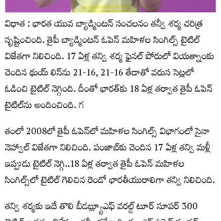
విధాత : భారత యువ బ్యాడ్మింటన్‌ సంచలనం తన్వీ శర్మ చరిత్ర
సృష్టించింది. తైపీ బ్యాడ్మింటన్ ఓపెన్ మహిళల సింగిల్స్ టైటిల్
విజేతగా నిలిచింది. 17 ఏళ్ల తన్వి శర్మ ఫైనల్ పోరులో వియత్నాంకు
చెందిన థుయ్‌ లిన్‌ను 21-16, 21-16 తేడాతో వరుస సెట్లలో
ఓడించి టైటిల్‌ నెగ్గింది. దీంతో భారత్‌కు 18 ఏళ్ల తర్వాత తైపీ ఓపెన్‌
టైటిల్‌ను అందించింది. గ
తంలో 2008లో తైపీ ఓపెన్‌లో మహిళల సింగిల్స్‌ విభాగంలో సైనా
నెహ్వాల్‌ విజేతగా నిలిచింది. పంజాబ్‌కు చెందిన 17 ఏళ్ల తన్వి మళ్లీ
ఇప్పుడు టైటిల్‌ నెగ్గి..18 ఏళ్ల తర్వాత తైపీ ఓపెన్ మహిళల
సింగిల్స్‌లో టైటిల్ గెలిచిన రెండో భారతీయురాలిగా తన్వి నిలిచింది.
తన్వి శర్మకు ఇదే తొలి బీడబ్ల్యూఎఫ్‌ వరల్డ్ టూర్‌ సూపర్ 300