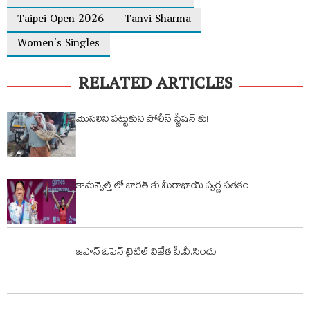
Taipei Open 2026
Tanvi Sharma
Women's Singles
RELATED ARTICLES
మొసలిని పట్టుకుని పోలీస్ స్టేషన్ కు!
కామన్వెల్త్ లో భారత్ కు మీరాభాయ్ స్వర్ణ పతకం
జపాన్ ఓపెన్ టైటిల్ విజేత పీ.వీ.సింధు