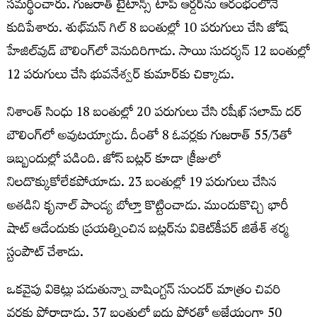
సమర్థించారు. గుజరాత్‌ టైటాన్స్‌ టాప్‌ ఆర్డర్‌ను ఆరంభంలోనే
కుదిపేశారు. శుభ్‌మన్‌ గిల్‌ 8 బంతుల్లో 10 పరుగులు చేసి జోష్‌
హేజిల్‌వుడ్‌ బౌలింగ్‌లో వెనుదిరిగాడు. సాయి సుదర్శన్‌ 12 బంతుల్లో
12 పరుగులు చేసి భువనేశ్వర్‌ కుమార్‌కు చిక్కాడు.
నిశాంత్‌ సింధు 18 బంతుల్లో 20 పరుగులు చేసి రషీఖ్‌ సలామ్‌ దర్‌
బౌలింగ్‌లో అవుటయ్యాడు. దీంతో 8 ఓవర్లకు గుజరాత్‌ 55/3తో
ఇబ్బందుల్లో పడింది. జోస్‌ బట్లర్‌ కూడా క్రీజులో
నిలదొక్కుకోలేకపోయాడు. 23 బంతుల్లో 19 పరుగులు చేసిన
అతడిని కృనాల్‌ పాండ్య బోల్తా కొట్టించాడు. ముందుకొచ్చి భారీ
షాట్‌ ఆడేందుకు ప్రయత్నించిన బట్లర్‌ను వికెట్‌కీపర్‌ జితేశ్‌ శర్మ
స్టంపౌట్‌ చేశాడు.
ఒకవైపు వికెట్లు పడుతున్నా వాషింగ్టన్‌ సుందర్‌ మాత్రం చివరి
వరకు పోరాడాడు. 37 బంతుల్లో ఐదు ఫోర్లతో అజేయంగా 50