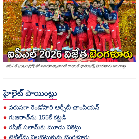
ఐపీఎల్‌ 2026 ట్రోఫీతో విజయోత్సాహంలో రాయల్‌ ఛాలెంజర్స్‌ బెంగళూరు ఆటగాళ్లు
హైలైట్‌ పాయింట్లు
●
వరుసగా రెండోసారి ఆర్సీబీ ఛాంపియన్‌
●
గుజరాత్‌ను 155కే కట్టడి
●
రషీఖ్‌ సలామ్‌కు మూడు వికెట్లు
●
టైటిల్‌ను నిలబెట్టుకున్న బెంగళూరు