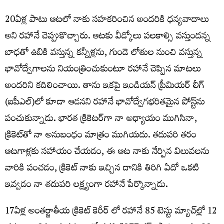
20ఏళ్ల పాటు ఆటలో నాకు సహకరించిన అందరికి ధన్యవాదాలు
అని రహానే చెప్పుకొచ్చారు. ఆటకు వీడ్కోలు పలకాల్సి వస్తుందన్న
బాధతో ఉబికి వస్తున్న కన్నీళ్లను, గుండె లోతుల నుంచి వస్తున్న
భావోద్వేగాలను నియంత్రించుకుంటూ రహానే చెప్పిన మాటలు
అందరిని కదిలించాయి. తాను ఇకపై ఇండియన్ ప్రీమియర్ లీగ్
(ఐపీఎల్‌)లో కూడా ఆడనని రహానే భావోద్వేగభరితమైన పోస్ట్‌ను
పంచుకున్నాడు. భారత క్రికెటర్‌గా నా అధ్యాయం ముగిసినా,
క్రికెట్‌తో నా అనుబంధం మాత్రం ముగియదు. తదుపరి తరం
ఆటగాళ్లకు సహాయం చేయడం, ఈ ఆట నాకు నేర్పిన విలువలను
వారికి పంచడం, క్రికెట్ నాకు ఇచ్చిన దానికి తిరిగి ఏదో ఒకటి
ఇవ్వడం నా తదుపరి లక్ష్యంగా రహానే పేర్కొన్నాడు.
17ఏళ్ల అంతర్జాతీయ క్రికెట్ కెరీర్ లో రహానే 85 టెస్టు మ్యాచ్‌ల్లో 12