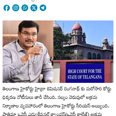
తెలంగాణ హైకోర్టు హైడ్రా కమిషనర్ రంగనాథ్ కు మరోసారి కోర్టు
ధిక్కరణ నోటీసులు జారీ చేసింది. సల్కం చెరువులో అక్రమ
నిర్మాణాల వ్యవహారంలో తెలంగాణ హైకోర్టు సీరియస్ అయ్యింది.
ఫాతిమా ఒవైసీ ఎడ్యుకేషనల్ క్యాంపస్(ఒవైసీ కాలేజ్) అక్రమ