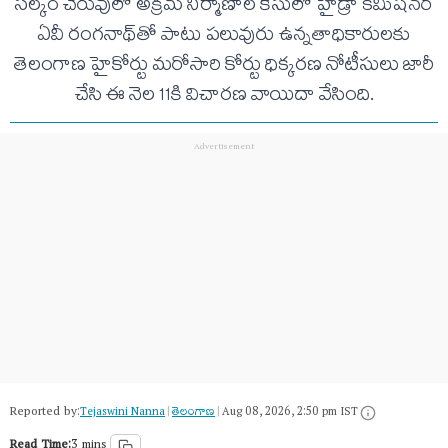
సల్కం చెరువులో అక్రమ నిర్మాణాల కేసులో హైడ్రా కమిషనర్
ఏవీ రంగనాథ్‌తో పాటు పలువురు ఉన్నతాధికారులకు
తెలంగాణ హైకోర్టు మరోసారి కోర్టు ధిక్కరణ నోటీసులు జారీ
చేసి ఈ నెల 11కి విచారణ వాయిదా వేసింది.
Reported by:
Tejaswini Nanna
|
తెలంగాణ‌
|
Aug 08, 2026, 2:50 pm IST
Read Time:
3 mins