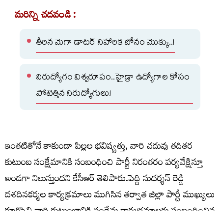
మరిన్ని చదవండి :
తీరిన మెగా డాటర్ నిహారిక బోనం మొక్కు..!
నిరుద్యోగం విశ్వరూపం..హైడ్రా ఉద్యోగాల కోసం
పోటెత్తిన నిరుద్యోగులు!
ఇంతటితోనే కాకుండా పిల్లల భవిష్యత్తు, వారి చదువు తదితర
కుటుంబ సంక్షేమానికి సంబంధించి పార్టీ నిరంతరం పర్యవేక్షిస్తూ
అండగా నిలుస్తుందని కేసీఆర్ తెలిపారు.పెద్ది సుదర్శన్ రెడ్డి
దశదినకర్మల కార్యక్రమాలు ముగిసిన తర్వాత జిల్లా పార్టీ ముఖ్యులు
కూర్చొని వారి కుటుంబానికి సంక్షేమ కార్యక్రమాలకు సంబంధించిన