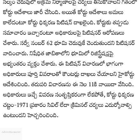
సల్కం చెరువులో అక్రమ నిర్మాణాలపై చర్యలు తీసుకోవాలని గతంలో
కోర్టు ఆదేశాలు జారీ చేసింది. అయితే కోర్టు ఆదేశాలు అమలు
కాలేదంటూ కోర్టు ధిక్కరణ పిటిషన్ దాఖలైంది. కోర్టుకు తప్పుడు
సమాచారం ఇచ్చారంటూ అధికారులపై పిటిషనర్ ఆరోపణలు
చేశారు. సర్వే నంబర్ 62 భూమి చెరువుకే చెందుతుందని పిటిషనర్
వాదించారు. నిషేధిత జాబితాలోని భూమిలో రిజిస్ట్రేషన్లపై
అభ్యంతరం వ్యక్తం చేశారు. ఈ పిటిషన్ విచారణలో భాగంగా
అధికారులు పూర్తి వివరాలతో కౌంటర్లు దాఖలు చేయాలని హైకోర్టు
ఆదేశించింది. తదుపరి విచారణను ఈ నెల 11కి వాయిదా వేసింది.
అధికారులు ఇచ్చే వివరణ సంతృప్తికరంగా లేకపోతే, కోర్టు ధిక్కరణ
చట్టం-1971 ప్రకారం సివిల్ లేదా క్రిమినల్ చర్యలు ఎదుర్కోవాల్సి
ఉంటుందని హెచ్చరించింది.