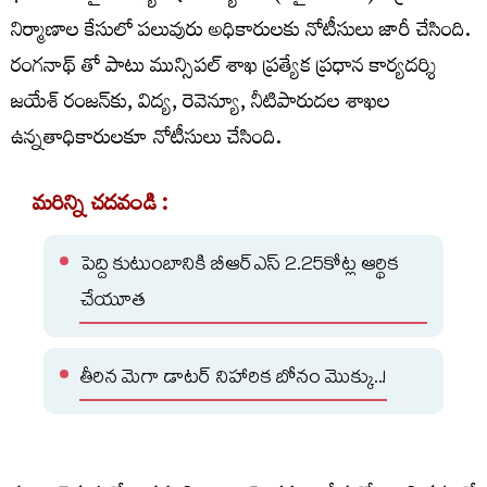
నిర్మాణాల కేసులో పలువురు అధికారులకు నోటీసులు జారీ చేసింది.
రంగనాథ్ తో పాటు మున్సిపల్ శాఖ ప్రత్యేక ప్రధాన కార్యదర్శి
జయేశ్ రంజన్‌కు, విద్య, రెవెన్యూ, నీటిపారుదల శాఖల
ఉన్నతాధికారులకూ నోటీసులు చేసింది.
మరిన్ని చదవండి :
పెద్ది కుటుంబానికి బీఆర్ఎస్ 2.25కోట్ల ఆర్థిక
చేయూత
తీరిన మెగా డాటర్ నిహారిక బోనం మొక్కు..!