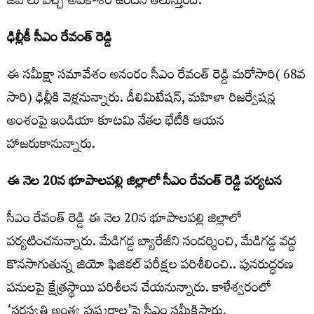
జీవోలు వచ్చే అవకాశం ఉందని తెలుస్తుంది.
ఢిల్లీకీ సీఎం రేవంత్ రెడ్డి
ఈ సమీక్షా సమావేశం అనంరం సీఎం రేవంత్ రెడ్డి మరోసారి( 68వ
సారి) ఢిల్లీకి వెళ్లనున్నారు. డీలిమిటేషన్, మహిళా రిజర్వేషన్ల
అంశంపై ఇండియా కూటమి నేతల భేటీకి ఆయన
హాజరుకానున్నారు.
ఈ నెల 20న భూపాలపల్లి జిల్లాలో సీఎం రేవంత్ రెడ్డి పర్యటన
సీఎం రేవంత్ రెడ్డి ఈ నెల 20న భూపాలపల్లి జిల్లాలో
పర్యటించనున్నారు. మేడిగడ్డ బ్యారేజీని సందర్శించి, మేడిగడ్డ వద్ద
కొనసాగుతున్న జియో ఫిజికల్ పరీక్షల పరిశీలించి.. పునరుద్ధరణ
పనులపై క్షేత్రస్థాయి పరిశీలన చేయనున్నారు. కాళేశ్వరంలో
‘సరస్వతి అంత్య పుష్కరాల’పై సీఎం సమీక్షిస్తారు.