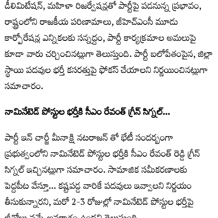
డీలిమిటేషన్, మహిళా రిజర్వేషన్లతో పార్టీపై పడనున్న ప్రభావం,
రాష్ట్రంలోని రాజకీయ పరిణామాలు, జీహెచ్ఎంసీ మూడు
కార్పోరేషన్ల ఎన్నికలకు సన్నద్దం, పార్టీ కార్యక్రమాల అమలుపై
కూడా వారు చర్చించినట్లుగా తెలుస్తుంది. పార్టీ బలోపేతంపైన, జిల్లా
స్థాయి పదవుల భర్తీ కసరత్తుపై ఫోకస్ చేయాలని నిర్ణయించినట్లుగా
సమాచారం.
నామినేటెడ్ పోస్టుల భర్తీకి సీఎం రేవంత్ గ్రీన్ సిగ్నల్…
పార్టీ ఇన్ చార్జీ మీనాక్షి నటరాజన్ తో భేటీ సందర్బంగా
ప్రభుత్వంలోని నామినేటెడ్ పోస్టుల భర్తీకి సీఎం రేవంత్ రెడ్డి గ్రీన్
సిగ్నల్ ఇచ్చినట్లుగా సమాచారం. సామాజిక సమీకరణాలకు
పెద్దపీట వేస్తూ… కష్టపడ్డ వారికే పదవులు ఇవ్వాలని నిర్ణయం
తీసుకున్నారని, మరో 2-3 రోజుల్లో నామినేటెడ్ పోస్టుల భర్తీపై