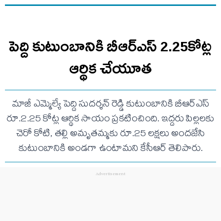
పెద్ది కుటుంబానికి బీఆర్ఎస్ 2.25కోట్ల
ఆర్థిక చేయూత
మాజీ ఎమ్మెల్యే పెద్ది సుదర్శన్ రెడ్డి కుటుంబానికి బీఆర్ఎస్
రూ.2.25 కోట్ల ఆర్థిక సాయం ప్రకటించింది. ఇద్దరు పిల్లలకు
చెరో కోటి, తల్లి అమృతమ్మకు రూ.25 లక్షలు అందజేసి
కుటుంబానికి అండగా ఉంటామని కేసీఆర్ తెలిపారు.