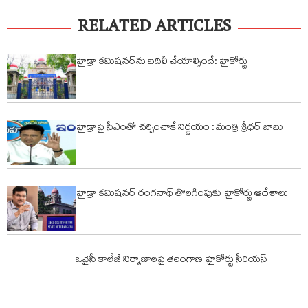
RELATED ARTICLES
హైడ్రా కమిషనర్‌ను బదిలీ చేయాల్సిందే: హైకోర్టు
హైడ్రాపై సీఎంతో చర్చించాకే నిర్ణయం : మంత్రి శ్రీధర్ బాబు
హైడ్రా కమిషనర్ రంగనాథ్ తొలగింపుకు హైకోర్టు ఆదేశాలు
ఒవైసీ కాలేజీ నిర్మాణాలపై తెలంగాణ హైకోర్టు సీరియస్