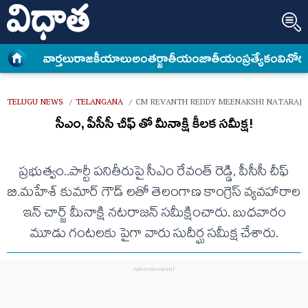
వార్త‌లు
రాజకీయాలు
అంత‌ర్జాతీయం
జాతీయం
ప్రత్యేకం
వినోద
TELUGU NEWS
TELANGANA
CM REVANTH REDDY MEENAKSHI NATARAJ
/
/
సీఎం, పీసీసీ చీఫ్ తో మీనాక్షి కీలక సమీక్ష!
ప్రభుత్వం..పార్టీ పనితీరుపై సీఎం రేవంత్ రెడ్డి, పీసీసీ చీఫ్
బి.మహేశ్ కుమార్ గౌడ్ లతో తెలంగాణ కాంగ్రెస్ వ్యవహారాల
ఇన్ చార్జ్ మీనాక్షి నటరాజన్ సమీక్షించారు. బుధవారం
మూడు గంటలకు పైగా వారు సుదీర్ఘ సమీక్ష చేశారు.