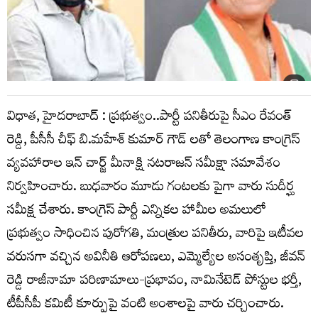
విధాత, హైదరాబాద్ : ప్రభుత్వం..పార్టీ పనితీరుపై సీఎం రేవంత్
రెడ్డి, పీసీసీ చీఫ్ బి.మహేశ్ కుమార్ గౌడ్ లతో తెలంగాణ కాంగ్రెస్
వ్యవహారాల ఇన్ చార్జ్ మీనాక్షి నటరాజన్ సమీక్షా సమావేశం
నిర్వహించారు. బుధవారం మూడు గంటలకు పైగా వారు సుదీర్ఘ
సమీక్ష చేశారు. కాంగ్రెస్ పార్టీ ఎన్నికల హామీల అమలులో
ప్రభుత్వం సాధించిన పురోగతి, మంత్రుల పనితీరు, వారిపై ఇటీవల
వరుసగా వచ్చిన అవినీతి ఆరోపణలు, ఎమ్మెల్యేల అసంతృప్తి, జీవన్
రెడ్డి రాజీనామా పరిణామాలు-ప్రభావం, నామినేటెడ్ పోస్టుల భర్తీ,
టీపీసీపీ కమిటీ కూర్పుపై వంటి అంశాలపై వారు చర్చించారు.