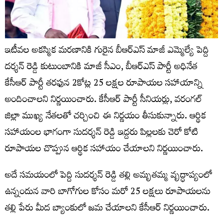
ఇటీవల అకస్మిక మరణానికి గురైన బీఆర్ఎస్ మాజీ ఎమ్మెల్యే పెద్ది
దర్శన్ రెడ్డి కుటుంబానికి మాజీ సీఎం, బీఆర్ఎస్ పార్టీ అధినేత
కేసీఆర్ పార్టీ తరఫున 2కోట్ల 25 లక్షల రూపాయల సహాయాన్ని
అందించాలని నిర్ణయించారు. కేసీఆర్ పార్టీ సీనియర్లు, వరంగల్
జిల్లా ముఖ్య నేతలతో చర్చించి ఈ నిర్ణయం తీసుకున్నారు. ఆర్థిక
సహాయంల భాగంగా సుదర్శన్ రెడ్డి ఇద్దరు పిల్లలకు చెరో కోటి
రూపాయల చొప్పున ఆర్థిక సహాయం చేయాలని నిర్ణయించారు.
అదే సమయంలో పెద్ది సుదర్శన్ రెడ్డి తల్లి అమృతమ్మ వృద్ధాప్యంలో
ఉన్నందున వారి బాగోగుల కోసం మరో 25 లక్షలు రూపాయలను
తల్లి పేరు మీద బ్యాంకులో జమ చేయాలని కేసీఆర్ నిర్ణయించారు.