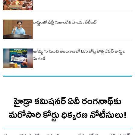
రాష్ట్రంలో ఢిల్లీ గులాంగిరి పాలన : కేటీఆర్
ఆగస్టు 15 నుంచి తెలంగాణలో 1.05 కోట్ల కొత్త రేషన్ కార్డుల
పంపిణీ
హైడ్రా కమిషనర్ ఏవీ రంగనాథ్‌కు
మరోసారి కోర్టు ధిక్కరణ నోటీసులు!