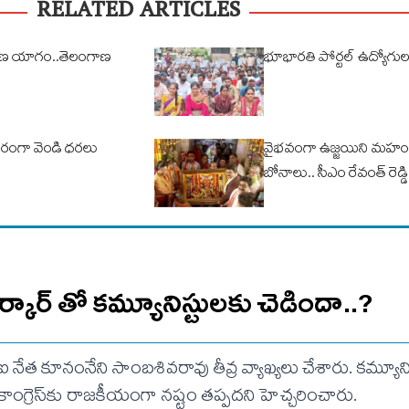
RELATED ARTICLES
ణ యాగం..తెలంగాణ
భూభారతి పోర్టల్ ఉద్యోగ
్థిరంగా వెండి ధరలు
వైభవంగా ఉజ్జయిని మహం
బోనాలు.. సీఎం రేవంత్ రెడ్
ర్కార్ తో కమ్యూనిస్టులకు చెడిందా..?
ీపీఐ నేత కూనంనేని సాంబశివరావు తీవ్ర వ్యాఖ్యలు చేశారు. కమ్యూన
కాంగ్రెస్‌కు రాజకీయంగా నష్టం తప్పదని హెచ్చరించారు.