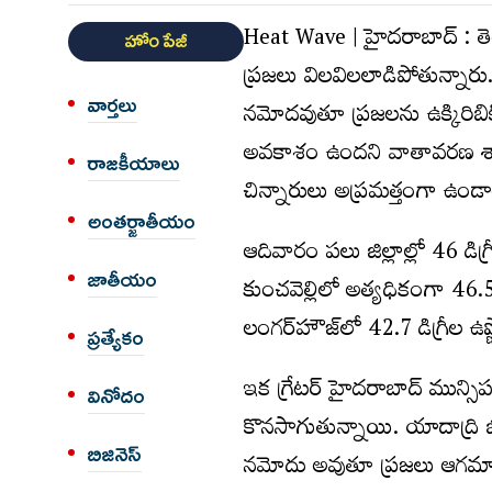
Heat Wave | హైద‌రాబాద్ : త
హోం పేజీ
ప్ర‌జ‌లు విల‌విల‌లాడిపోతున్నారు.
వార్త‌లు
న‌మోద‌వుతూ ప్ర‌జ‌ల‌ను ఉక్కిరిబ
అవ‌కాశం ఉంద‌ని వాతావ‌ర‌ణ శాఖ
రాజకీయాలు
చిన్నారులు అప్ర‌మ‌త్తంగా ఉండ
అంత‌ర్జాతీయం
ఆదివారం ప‌లు జిల్లాల్లో 46 డిగ
జాతీయం
కుంచ‌వెల్లిలో అత్య‌ధికంగా 46.5
లంగ‌ర్‌హౌజ్‌లో 42.7 డిగ్రీల ఉ
ప్రత్యేకం
ఇక గ్రేట‌ర్ హైద‌రాబాద్ మున్సిప‌
వినోదం
కొన‌సాగుతున్నాయి. యాదాద్రి భువ‌న
బిజినెస్
న‌మోదు అవుతూ ప్ర‌జ‌లు ఆగ‌మా