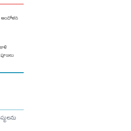
ుల ఆందోళన
కాళి
డి పూజలు
ిస్టులను