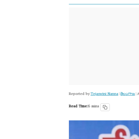
Reported by:
Tejaswini Nanna
తెలంగాణ‌
|
|
A
Read Time:
6 mins