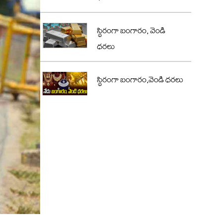
స్థిరంగా బంగారం, వెండి
ధరలు
స్థిరంగా బంగారం,వెండి ధరలు