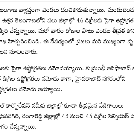
ెలంగాణ వ్యాప్తంగా ఎండ‌లు దంచికొడుతున్నాయి. మండుటెండ‌
 ఉత్త‌ర తెలంగాణ‌లోని ప‌లు జిల్లాల్లో 46 డిగ్రీల‌కు పైగా ఉష్ణోగ్ర‌త
ిక్కిరి చేస్తున్నాయి. మ‌రో వారం రోజుల పాటు ఎండ‌ల తీవ్ర‌త కొన
 హెచ్చ‌రించింది. ఈ నేప‌థ్యంలో ప్ర‌జ‌లు మ‌రి ముఖ్యంగా వృద
ాల‌ని సూచించారు.
్రీల‌కు పైగా ఉష్ణోగ్ర‌త‌లు న‌మోద‌య్యాయి. కుమ్రంభీ ఆసిఫాబాద్ జి
 డిగ్రీల ఉష్ణోగ్ర‌త‌లు న‌మోదు కాగా, హైద‌రాబాద్ న‌గ‌రంలోని
ష్ణోగ్ర‌త‌లు న‌మోదు అయ్యాయి.
ల్ కార్పొరేష‌న్ స‌మీప జిల్లాల్లో కూడా తీవ్ర‌మైన వేడిగాలులు
‌గిరి, రంగారెడ్డి జిల్లాల్లో 43 నుంచి 45 డిగ్రీల సెల్సియ‌స్ ఉష్
గం చేస్తున్నాయి.