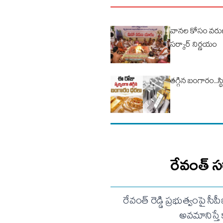
వానల కోసం వరు
సర్కార్ నిర్ణయం
తగ్గిన బంగారం..స
రేవంత్ స
రేవంత్ రెడ్డి ప్రభుత్వంపై స
అవమానిస్తే 