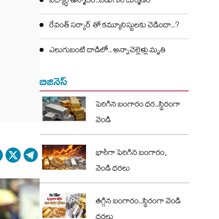
విద్యార్ధి ఉన్మాదం..ఏడుగురి దుర్మణం
రేవంత్ సర్కార్ తో కమ్యూనిస్టులకు చెడిందా..?
ఎలుగుబంటి దాడిలో.. అన్నాచెల్లెళ్లు మృతి
బిజినెస్
పెరిగిన బంగారం ధర..స్థిరంగా
వెండి
భారీగా పెరిగిన బంగారం,
వెండి ధరలు
తగ్గిన బంగారం..స్థిరంగా వెండి
ధరలు