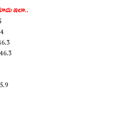
‌మోదు ఇలా..
5
.4
 46.3
46.3
45.9