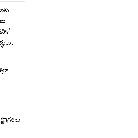
ల‌కు
‌లు
‌సాగే
్ధులు,
ల్లా
ణోగ్ర‌త‌లు