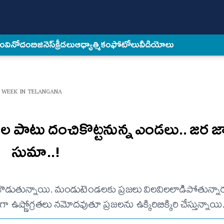
కం
వినోదం
బిజినెస్
క్రీడలు
ఆధ్యాత్మికం
ఫోటోలు
వీడియోలు
 WEEK IN TELANGANA
ాటు దంచికొట్ట‌నున్న ఎండ‌లు.. జ‌ర జాగ్ర
సుమా..!
ుతున్నాయి. మండుటెండ‌ల‌కు ప్ర‌జ‌లు విల‌విల‌లాడిపోతున్నారు
గా ఉష్ణోగ్ర‌త‌లు న‌మోద‌వుతూ ప్ర‌జ‌ల‌ను ఉక్కిరిబిక్కిరి చేస్తున్నాయి