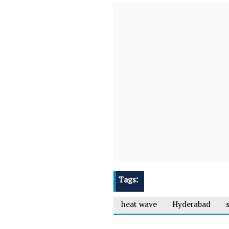
Tags:
heat wave
Hyderabad