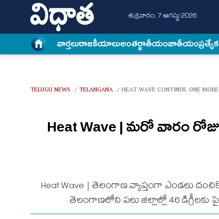
శుక్రవారం, 7 ఆగస్టు 2026
వార్త‌లు
రాజకీయాలు
అంత‌ర్జాతీయం
జాతీయం
ప్రత్యే
TELUGU NEWS
TELANGANA
HEAT WAVE CONTINUE ONE MORE
/
/
Heat Wave | మ‌రో వారం రోజుల ప
Heat Wave | తెలంగాణ వ్యాప్తంగా ఎండ‌లు దంచికొడ
తెలంగాణ‌లోని ప‌లు జిల్లాల్లో 46 డిగ్రీల‌కు పై