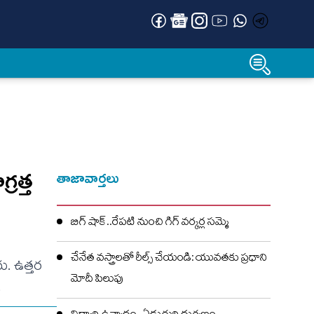
‌త్త
తాజావార్తలు
బిగ్ షాక్..రేపటి నుంచి గిగ్ వర్కర్ల సమ్మె
చేనేత వస్త్రాలతో రీల్స్ చేయండి: యువతకు ప్రధాని
. ఉత్త‌ర
మోదీ పిలుపు
.