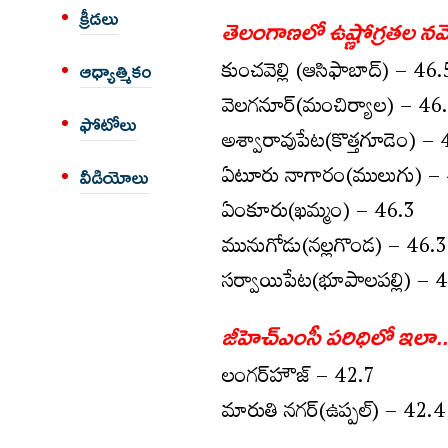
క్రీడలు
తెలంగాణలో ఉష్ణోగ్ర‌త‌ల న
కుంచ‌వెల్లి (ఆసిఫాబాద్) – 46.
ఆధ్యాత్మికం
వెల‌గ‌నూర్(మంచిర్యాల‌) – 46
ఫోటోలు
అశ్వారావుపేట‌(కొత్త‌గూడెం) –
ఏటూరు నాగారం(ములుగు) – 
వీడియోలు
ఏంకూరు(ఖ‌మ్మం) – 46.3
మునుగోడు(న‌ల్ల‌గొండ‌) – 46.3
స‌ర్వాయిపేట‌(భూపాల‌ప‌ల్లి) – 
జీహెచ్ఎంసీ ప‌రిధిలో ఇలా..
లంగ‌ర్‌హౌజ్ – 42.7
మారుతి న‌గ‌ర్(ఉప్ప‌ల్) – 42.4