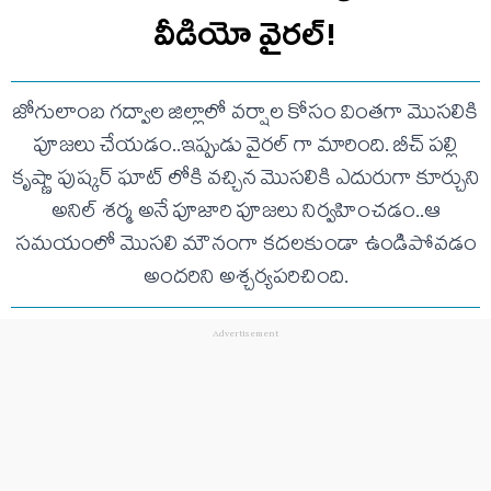
వీడియో వైరల్!
జోగులాంబ గద్వాల జిల్లాలో వర్షాల కోసం వింతగా మొసలికి
పూజలు చేయడం..ఇప్పుడు వైరల్ గా మారింది. బీచ్ పల్లి
కృష్ణా పుష్కర్ ఘాట్ లోకి వచ్చిన మొసలికి ఎదురుగా కూర్చుని
అనిల్ శర్మ అనే పూజారి పూజలు నిర్వహించడం..ఆ
సమయంలో మొసలి మౌనంగా కదలకుండా ఉండిపోవడం
అందరిని అశ్చర్యపరిచింది.