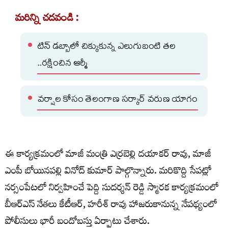
మరిన్ని చదవండి :
టిన్ డబ్బాలో చిక్కుకున్న ఎలుగుబంటి తల
..రక్షించిన ఆర్మీ
వర్షాల కోసం తెలంగాణ సర్కార్ వరుణ యాగం
ఈ కార్యక్రమంలో మాజీ మంత్రి ఎర్రబెల్లి దయాకర్ రావు, మాజీ
ఎంపీ బోయినపల్లి వినోద్ కుమార్ పాల్గొన్నారు. మరికొద్ది సేపట్లో
నర్సంపేటలో నిర్వహించే పెద్ది సుదర్శన్ రెడ్డి స్మారక కార్యక్రమంలో
బీఆర్ఎస్ నేతలు కేటీఆర్, హరీశ్ రావు హాజరుకానున్న నేపథ్యంలో
పోలీసులు భారీ బందోబస్తు ఏర్పాటు చేశారు.