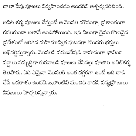
చాలా సేపు పూజలు నిర్వహించడం అందరిని ఆశ్చర్యపరిచింది.
అనిల్ శర్మ పూజలు చేస్తుంటే ఆ మొసలి మౌనంగా, ప్రశాంతంగా
కదలకుండా అలానే ఉండిపోయింది. ఇది నిజంగా దైవం కొలువైన
ప్రదేశంలో జరిగిన మహిమాన్విత ఘటనగా కొందరు భక్తులు
అభివర్ణిస్తున్నారు. మొసలిని వరుణదేవుడి వాహనంగా భావించి
వర్షాలు సమృద్ధిగా కురవాలని పూజలు చేసినట్లు పూజారి అనిల్‌శర్మ
తెలిపారు. ఏది ఏమైనా మొసలికి అంత దగ్గరగా ఉంటే అది దాడి
చేసే అవకాశం ఉందని..ఇలాంటివి మంచిది కాదని వన్యప్రాణులు
నిపుణులు హెచ్చరిస్తున్నారు.
పూజల అనంతరం మొసలి సమాచారాన్ని స్థానిక పోలీసులు,
అటవీశాఖ అధికారులకు సమాచారం అందజేశారు. వెంటనే పుష్కర
ఘాట్ కు చేరుకున్న పోలీసులు, అటవీ సిబ్బంది.. మొసలిని