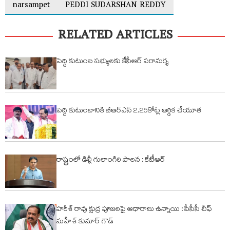
narsampet
PEDDI SUDARSHAN REDDY
RELATED ARTICLES
పెద్ది కుటుంబ సభ్యులకు కేసీఆర్ పరామర్శ
పెద్ది కుటుంబానికి బీఆర్ఎస్ 2.25కోట్ల ఆర్థిక చేయూత
రాష్ట్రంలో ఢిల్లీ గులాంగిరి పాలన : కేటీఆర్
హరీశ్ రావు క్షుద్ర పూజలపై ఆధారాలు ఉన్నాయి : పీసీసీ చీఫ్
మహేశ్ కుమార్ గౌడ్