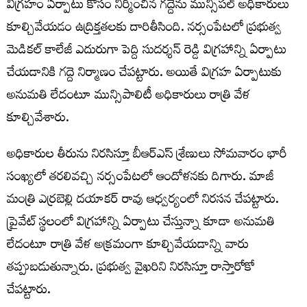
విగ్రహం ఏర్పాటు కోసం నిర్మించిన గద్దెను మున్సిపల్ అధికారులు
కూల్చివేయడం ఉద్రిక్తతలకు దారితీసింది. నర్సంపేటలో ప్రభుత్వ
మెడికల్ కాలేజీ ఎదురుగా పెద్ది సుదర్శన్ రెడ్డి విగ్రహాన్ని ఏర్పాటు
చేయడానికి గద్దె నిర్మాణం చేపట్టారు. అయితే విగ్రహ ఏర్పాటుకు
అనుమతి లేదంటూ మున్సిపాలిటీ అధికారులు రాత్రి వేళ
కూల్చివేశారు.
అధికారుల తీరును నిరసిస్తూ బీఆర్ఎస్ శ్రేణులు సోమవారం భారీ
సంఖ్యలో తరలివచ్చి నర్సంపేటలో ఆందోళనకు దిగారు. మాజీ
మంత్రి ఎర్రబెల్లి దయాకర్ రావు ఆధ్వర్యంలో నిరసన చేపట్టారు.
ప్రైవేట్ స్థలంలో విగ్రహాన్ని ఏర్పాటు చేస్తున్నా కూడా అనుమతి
లేదంటూ రాత్రి వేళ అక్రమంగా కూల్చివేయడాన్ని వారు
తప్పుబడుతున్నారు. ప్రభుత్వ వైఖరిని నిరసిస్తూ రాస్తారోకో
చేపట్టారు.