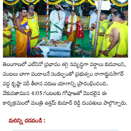
తెలంగాణలో ఎల్‌నినో ప్రభావం తగ్గి సమృద్ధిగా వర్షాలు కురవాలని,
పంటలు బాగా పండాలనే సంకల్పంతో ప్రభుత్వం నాగార్జునసాగర్
వద్ద కృష్ణా నదీ తీరాన వరుణ యాగాన్ని ప్రారంభించింది.
వేకువజామున 4:05 గంటలకు గోపూజతో మొదలైన ఈ
కార్యక్రమంలో మంత్రి ఉత్తమ్ కుమార్ రెడ్డి దంపతులు పాల్గొన్నారు.
మరిన్ని చదవండి :