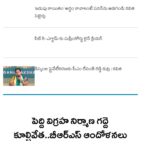
‘ఇడుపు కాయితం’ అర్థం కావాలంటే పవన్‌ను అడగండి: కవిత
సెటైర్లు
నీట్‌ రీ-ఎగ్జామ్‌ కు సుప్రీంకోర్టు లైన్ క్లియర్
డిస్కంల ప్రైవేటీకరణకు సీఎం రేవంత్ రెడ్డి కుట్ర : కవిత
పెద్ది విగ్రహ నిర్మాణ గద్దె
కూల్చివేత..బీఆర్ఎస్ ఆందోళనలు