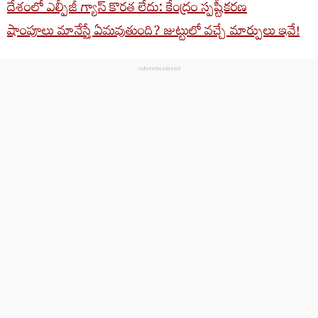
దేశంలో ఎల్పీజీ గ్యాస్ కొరత లేదు: కేంద్రం స్పష్టీకరణ
షాంపూలు మానేస్తే ఏమవుతుంది? జుట్టులో వచ్చే మార్పులు ఇవే!