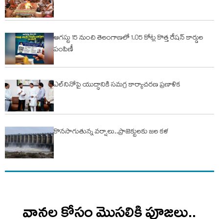
ఆగస్టు 15 నుంచి తెలంగాణలో 1.05 కోట్ల కొత్త రేషన్ కార్డుల
పంపిణీ
ఎల్‌నినోపై యుద్ధానికి సమగ్ర కార్యాచరణ ప్రణాళిక
కొనసాగుతున్న వర్షాలు..ప్రాజెక్టులకు జల కళ
వానల కోసం మొసలికి పూజలు..