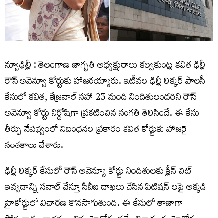
న్యూఢిల్లీ : తెలంగాణ జాగృతి అధ్యక్షురాలు కల్వకుంట్ల కవిత ఢిల్లీ
రౌస్ అవెన్యూ కోర్టుకు హాజరయ్యారు. ఇటీవల ఢిల్లీ లిక్కర్ పాలసీ
కేసులో కవిత, కేజ్రవాల్ సహా 23 మంది నిందితులందరిని రౌస్
అవెన్యూ కోర్టు నిర్దోషిగా ప్రకటించిన సంగతి తెలిసిందే. ఈ కేసు
తీర్పు నేపథ్యంలో నిబంధనల ప్రకారం కవిత కోర్టుకు హాజరై
సంతకాలు చేశారు.
ఢిల్లీ లిక్కర్ కేసులో రౌస్ అవెన్యూ కోర్టు నిందితులకు క్లీన్ చిట్
ఇవ్వడాన్ని సవాల్ చేస్తూ సీబీఐ దాఖలు చేసిన పిటిషన్ లపై అక్కడి
హైకోర్టులో విచారణ కొనసాగుతుంది. ఈ కేసులో తాజాగా