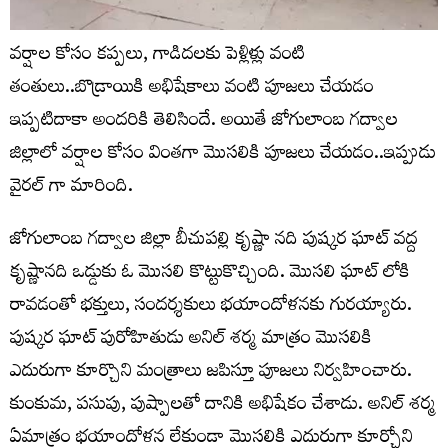
వర్షాల కోసం కప్పలు, గాడిదలకు పెళ్లిళ్లు వంటి
తంతులు..బొడ్రాయికి అభిషేకాలు వంటి పూజలు చేయడం
ఇప్పటిదాకా అందరికి తెలిసిందే. అయితే జోగులాంబ గద్వాల
జిల్లాలో వర్షాల కోసం వింతగా మొసలికి పూజలు చేయడం..ఇప్పుడు
వైరల్ గా మారింది.
జోగులాంబ గద్వాల జిల్లా బీచుపల్లి కృష్ణా నది పుష్కర ఘాట్ వద్ద
కృష్ణానది ఒడ్డుకు ఓ మొసలి కొట్టుకొచ్చింది. మొసలి ఘాట్ లోకి
రావడంతో భక్తులు, సందర్శకులు భయాందోళనకు గురయ్యారు.
పుష్కర ఘాట్ పురోహితుడు అనిల్ శర్మ మాత్రం మొసలికి
ఎదురుగా కూర్చొని మంత్రాలు జపిస్తూ పూజలు నిర్వహించారు.
కుంకుమ, పసుపు, పుష్పాలతో దానికి అభిషేకం చేశాడు. అనిల్ శర్మ
ఏమాత్రం భయాందోళన లేకుండా మొసలికి ఎదురుగా కూర్చోని