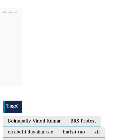
Tags:
Boinapally Vinod Kumar
BRS Protest
errabelli dayakar rao
harish rao
ktr