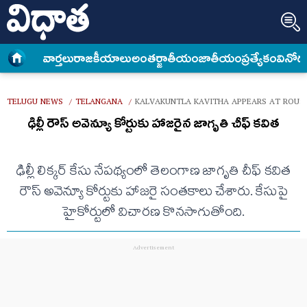
వార్త‌లు
రాజకీయాలు
అంత‌ర్జాతీయం
జాతీయం
ప్రత్యేకం
వినోద
TELUGU NEWS
TELANGANA
KALVAKUNTLA KAVITHA APPEARS AT ROUSE
/
/
ఢిల్లీ రౌస్ అవెన్యూ కోర్టుకు హాజరైన జాగృతి చీఫ్ కవిత
ఢిల్లీ లిక్కర్ కేసు నేపథ్యంలో తెలంగాణ జాగృతి చీఫ్ కవిత
రౌస్ అవెన్యూ కోర్టుకు హాజరై సంతకాలు చేశారు. కేసుపై
హైకోర్టులో విచారణ కొనసాగుతోంది.