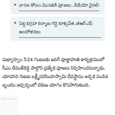
వానల కోసం మొసలికి పూజలు.. వీడియో వైరల్!
పెద్ది విగ్రహ నిర్మాణ గద్దె కూల్చివేత..బీఆర్ఎస్
ఆందోళనలు
మధ్యాహ్నం 3:24 గంటలకు జరిగే పూర్ణాహుతి కార్యక్రమంలో
సీఎం రేవంత్‌రెడ్డి పాల్గొని ప్రత్యేక పూజలు నిర్వహించనున్నారు.
యాదగిరి గుటట లక్ష్మీనరసింహస్వామి దేవస్థానం అర్చక పండిత
బృందం ఆధ్వర్యంలో వరుణ యాగం కొనసాగుతుంది.