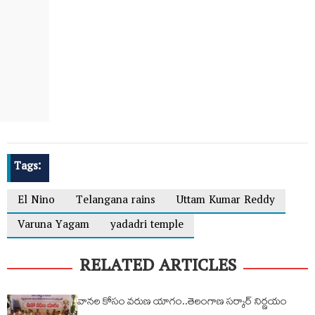
Tags:
El Nino
Telangana rains
Uttam Kumar Reddy
Varuna Yagam
yadadri temple
RELATED ARTICLES
వానల కోసం వరుణ యాగం..తెలంగాణ సర్కార్ నిర్ణయం