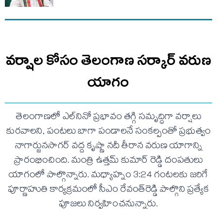
వర్షాల కోసం తెలంగాణ సర్కార్ వరుణ
యాగం
తెలంగాణలో ఎల్‌నినో ప్రభావం తగ్గి సమృద్ధిగా వర్షాలు
కురవాలని, పంటలు బాగా పండాలనే సంకల్పంతో ప్రభుత్వం
నాగార్జునసాగర్ వద్ద కృష్ణా నదీ తీరాన వరుణ యాగాన్ని
ప్రారంభించింది. మంత్రి ఉత్తమ్ కుమార్ రెడ్డి దంపతులు
యాగంలో పాల్గొన్నారు. మధ్యాహ్నం 3:24 గంటలకు జరిగే
పూర్ణాహుతి కార్యక్రమంలో సీఎం రేవంత్‌రెడ్డి పాల్గొని ప్రత్యేక
పూజలు నిర్వహించనున్నారు.