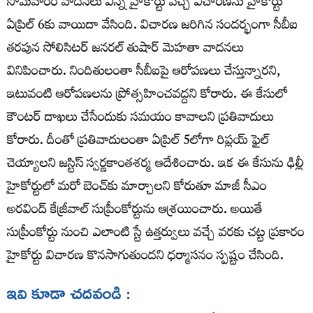
సోమవారం వాదనలు విన్న హైకోర్టు వచ్చే విచారణను హైకోర్టు
ఏప్రిల్‌ 6కు వాయిదా వేసింది. విచారణ జరిగిన సందర్భంగా సీబీఐ
తరపున సోలిసిటర్‌ జనరల్‌ తుషార్‌ మెహతా వాదనలు
వినిపించారు. నిందితులంతా సీబీఐపై ఆరోపణలు చేస్తున్నారని,
ఇటువంటి ఆరోపణలను ప్రోత్సహించవద్దని కోరారు. ఈ కేసులో
కౌంటర్‌ దాఖలు చేసేందుకు సమయం కావాలని ప్రతివాదులు
కోరారు. దీంతో ప్రతివాదులంతా ఏప్రిల్‌ 5లోగా రిప్లయ్‌ ఫైల్‌
చెయ్యాలని జస్టిస్‌ స్వర్ణకాంతశర్మ ఆదేశించారు. ఇక ఈ కేసును ఢిల్లీ
హైకోర్టులో మరో బెంచ్‌కు మార్చాలని కోరుతూ మాజీ సీఎం
అరవింద్‌ కేజ్రీవాల్‌ సుప్రీంకోర్టును ఆశ్రయించారు. అయితే
సుప్రీంకోర్టు నుంచి ఎలాంటి స్టే ఉత్తర్వులు వచ్చే వరకు చట్ట ప్రకారం
హైకోర్టు విచారణ కొనసాగుతుందని ధర్మాసనం స్పష్టం చేసింది.
ఇవి కూడా చదవండి :