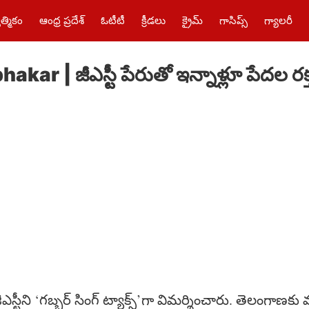
త్మికం
ఆంధ్ర ప్రదేశ్
ఓటీటీ
క్రీడలు
క్రైమ్‌
గాసిప్స్
గ్యాలరీ
ar | జీఎస్టీ పేరుతో ఇన్నాళ్లూ పేదల రక
ీఎస్టీని ‘గబ్బర్ సింగ్ ట్యాక్స్’గా విమర్శించారు. తెలంగాణకు వచ