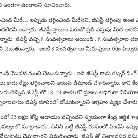
ోషించి అండగా ఉండాలని సూచించారు.
విరిచింది మీరే… ఇప్పుడు తగ్గించింది మీరేనని, జీఎస్టీ తగ్గింపు అంత
అందలేదని అన్నారు. జీఎస్టీ స్లాబుల పేరుతో ప్రతి వస్తువు మీద అద
్నారు. జీఎస్టీ వచ్చి 8 సంవత్సరాలు అయింది.. 8 సంవత్సరాల తర్
చెబుతున్నారు.. అంటే 8 సంవత్సరాలు మీరు ప్రజల రక్తం పీల్చుకు త
 మొదటి నుంచి చెబుతున్నారు.. ఇది జీఎస్టీ కాదు గబ్బర్ సింగ్ ట్
ు కాదు రేట్లు తగ్గించాలని ఆయన డిమాండ్ చేశారన్నారు. కాని కేంద్
 మీరు తెచ్చిన జీఎస్టీ లో 18, 24 శాతలలో ప్రజలు అధికంగా వినియో
్సరాలపాటు జీఎస్టీ రూపంలో దోచుకున్నారని ఆగ్రహం వ్యక్తం చేశారు
 22 లక్షల కోట్ల ఆదాయం వచ్చిందని స్వయంగా కేంద్ర ఆర్థిక శాఖ 
నంలో మాట్లాడారు.. దీనిని బట్టి జీఎస్టీ రూపంలో పిండేసి ఇప్పుడ
్తున్నట్లు చెప్తున్నారని విమర్శించారు. జీఎస్టీ తో నిత్యావసర వ