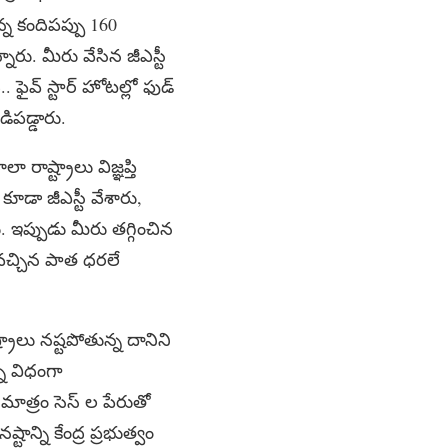
 కందిపప్పు 160
. మీరు వేసిన జీఎస్టీ
. ఫైవ్ స్టార్ హోటల్లో ఫుడ్
డిపడ్డారు.
 రాష్ట్రాలు విజ్ఞప్తి
 కూడా జీఎస్టీ వేశారు,
 ఇప్పుడు మీరు తగ్గించిన
 వచ్చిన పాత ధరలే
్రాలు నష్టపోతున్న దానిని
్న విధంగా
వ మాత్రం సెస్ ల పేరుతో
ాన్ని కేంద్ర ప్రభుత్వం