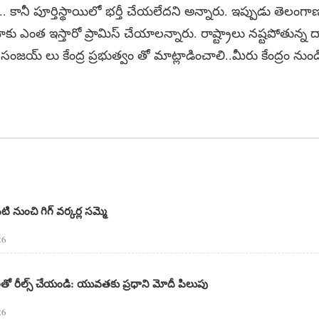
ారు.. కానీ పూర్తిస్థాయిలో భర్తీ చేయలేదని అన్నారు. ఇప్పుడు తెలంగాణ
 ఎంత ఇస్తారో ప్రామిస్ చేయాలన్నారు. రాష్ట్రాలు నష్టపోతున్న ద
ి సంజయ్ లు కేంద్ర ప్రభుత్వం తో మాట్లాడించాలి..మీరు కేంద్రం నుండ
పటి నుంచి గిగ్ వర్కర్ల సమ్మె
26
రాలతో రీల్స్ చేయండి: యువతకు ప్రధాని మోదీ పిలుపు
26