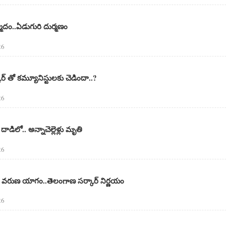
న్మాదం..ఏడుగురి దుర్మణం
26
ార్ తో కమ్యూనిస్టులకు చెడిందా..?
26
డిలో.. అన్నాచెల్లెళ్లు మృతి
26
వరుణ యాగం..తెలంగాణ సర్కార్ నిర్ణయం
26