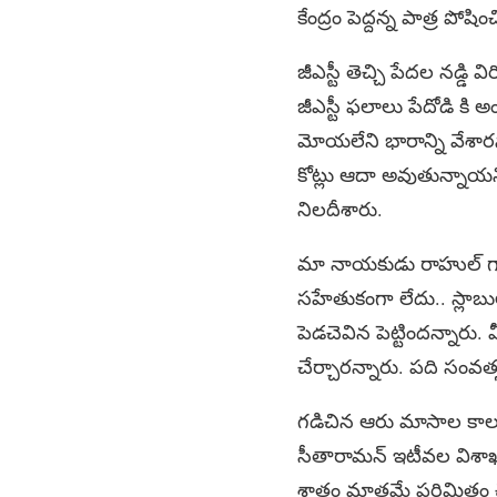
కేంద్రం పెద్దన్న పాత్ర ప
జీఎస్టీ తెచ్చి పేదల నడ్డి 
జీఎస్టీ ఫలాలు పేదోడి కి 
మోయలేని భారాన్ని వేశారన
కోట్లు ఆదా అవుతున్నాయని 
నిలదీశారు.
మా నాయకుడు రాహుల్ గాంధీ
సహేతుకంగా లేదు.. స్లాబుల
పెడచెవిన పెట్టిందన్నారు.
చేర్చారన్నారు. పది సంవత
గడిచిన ఆరు మాసాల కాలంలో
సీతారామన్ ఇటీవల విశాఖపట్
శాతం మాత్రమే పరిమితం చేస