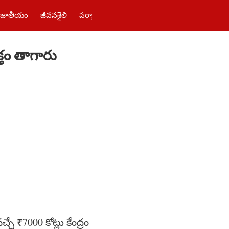
జాతీయం
జీవనశైలి
పర్యాటకం
తెలంగాణ‌
పాలిటిక్స్
ఫోటోలు
్తం తాగారు
్చే ₹7000 కోట్లు కేంద్రం