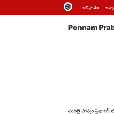
అభిప్రాయం
ఆధ్యా
Ponnam Prabhak
మంత్రి పొన్నం ప్రభాకర్ జ