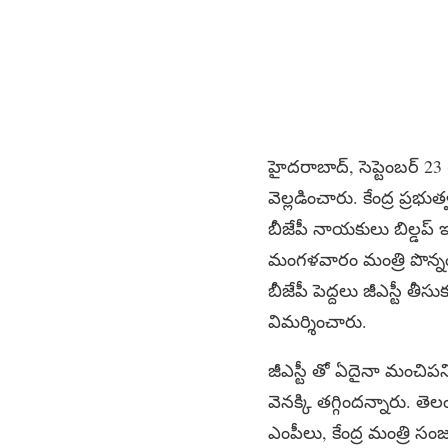
హైదరాబాద్, సెప్టెంబర్ 23
వెల్లడించారు. కేంద్ర ప్రభు
బీజేపీ నాయకులు బిల్డప్ ఇస
మంగళవారం మంత్రి పొన్నం
బీజేపీ పెద్దలు జీఎస్టీ త
విమర్శించారు.
జీఎస్టీ తో ఏదైనా మంచిపని 
వెనక్కి తగ్గిందన్నారు. తె
ఎంపీలు, కేంద్ర మంత్రి సంజ