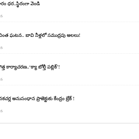
రం ధర..స్థిరంగా వెండి
26
 వింత ఘటన.. బావి నీళ్లలో సముద్రపు అలలు!
26
 కొత్త కార్యాచరణ..‘క్యా బోల్తీ పబ్లిక్’!
26
్ల అనుసంధాన ప్రాజెక్టుకు కేంద్రం బ్రేక్ !
26