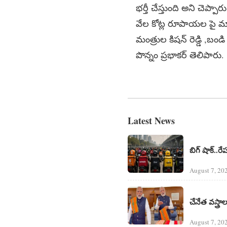
భర్తీ చేస్తుంది అని చెప్ప
వేల కోట్ల రూపాయల పై మాకు
మంత్రుల కిషన్ రెడ్డి ,బండ
పొన్నం ప్రభాకర్ తెలిపారు.
Latest News
బిగ్ షాక్..రే
August 7, 20
చేనేత వస్త్
August 7, 20