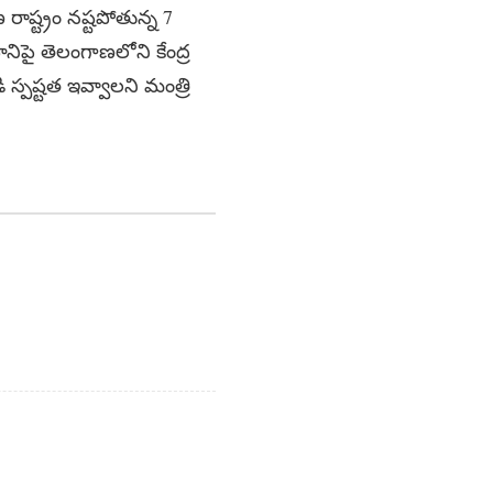
 రాష్ట్రం నష్టపోతున్న 7
ానిపై తెలంగాణలోని కేంద్ర
ి స్పష్టత ఇవ్వాలని మంత్రి