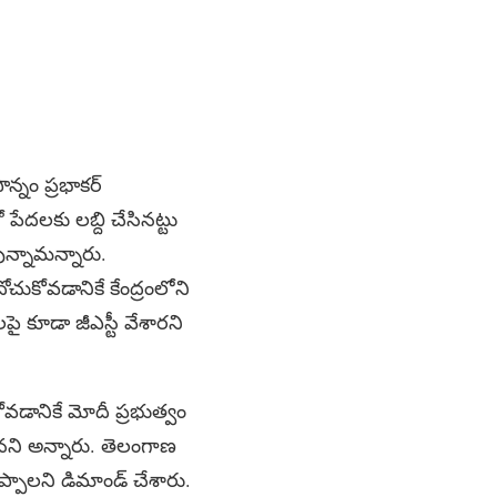
న్నం ప్రభాకర్
ో పేదలకు లబ్ది చేసినట్టు
తున్నామన్నారు.
ుకోవడానికే కేంద్రంలోని
పై కూడా జీఎస్టీ వేశారని
కోవడానికే మోదీ ప్రభుత్వం
ిదేనని అన్నారు. తెలంగాణ
చెప్పాలని డిమాండ్ చేశారు.