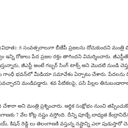
 (విధాత): 8 సంవత్సరాలుగా బీజేపీ ప్రజలను దోచుకుందని మంత్రి పొ
త్వం ఇన్ని రోజులు పేద ప్రజల రక్తం తాగిందని విమర్శించారు. జీఎస్టీత
్తున్నారు, జీఎస్టీ అంటే గబ్బర్ సింగ్ టాక్స్ అని మొదటి నుండి చెప్
 గాంధీ భవన్‌లో మీడియా సమావేశం ఏర్పాటు చేశారు. పేదలను దోచ
ీసుకువచ్చారని మండిపడ్డారు. శవ పేటికలపై, పసి పిల్లల తినుబండారాల
చేశారా అని మంత్రి ప్రశ్నించారు. ఆర్థిక సంక్షోభం నుంచి తప్పించు
లంగాణకు 7 వేల కోట్ల నష్టం వస్తోంది. దీన్ని పూడ్చే బాధ్యత కేంద్రాన
య్, కిషన్ రెడ్డి లు తెలంగాణకి వస్తున్న నష్టాన్ని ఎలా పుడుస్తారో 