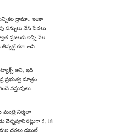
 ఎన్నికల డ్రామా.. ఇంకా
నపు పన్నులు వేసి పేదలు
వాత ప్రజలకు ఇన్ని వేల
ిన్నట్టే కదా అని
యాక్స్ అని, ఇది
ర ప్రభుత్వ మాత్రం
గించే వస్తువులు
.
మంత్రి నిర్మలా
ు వెన్నపూసినట్లుగా 5, 18
స్తువుల ధరలు డబుల్