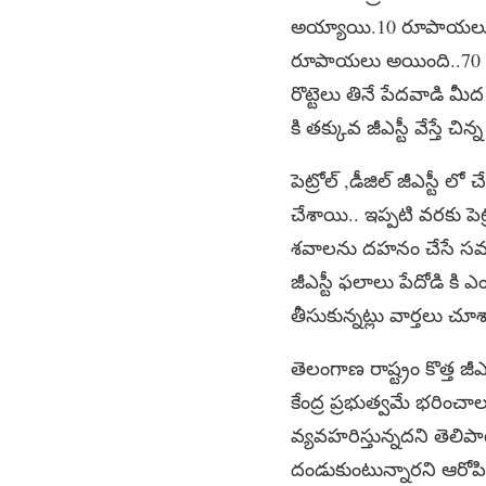
అయ్యాయి.10 రూపాయలు ఉ
రూపాయలు అయింది..70 ర
రొట్టెలు తినే పేదవాడి మీద 
కి తక్కువ జీఎస్టీ వేస్తే చ
పెట్రోల్ ,డీజిల్ జీఎస్టీ ల
చేశాయి.. ఇప్పటి వరకు పెట్
శవాలను దహనం చేసే సమయంలో
జీఎస్టీ ఫలాలు పేదోడి కి
తీసుకున్నట్లు వార్తలు చూ
తెలంగాణ రాష్ట్రం కొత్త జీ
కేంద్ర ప్రభుత్వమే భరించాల
వ్యవహరిస్తున్నదని తెలిపార
దండుకుంటున్నారని ఆరోపించా