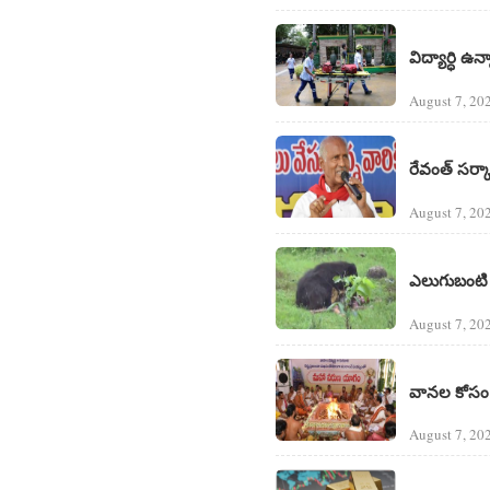
విద్యార్ధి ఉ
August 7, 20
రేవంత్ సర్క
August 7, 20
ఎలుగుబంటి దా
August 7, 20
వానల కోసం 
August 7, 20