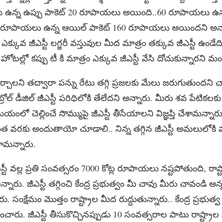
న్న ఉప్పు పాకెట్ 20 రూపాయలు అయింది..60 రూపాయలు ఉన్న
ూపాయలు ఉన్న ఆయిల్ పాకెట్ 160 రూపాయలు అయిందని అన్నారు
ఎక్కువ జీఎస్టీ లగ్జరీ వస్తువుల మీద మాత్రం తక్కువ జీఎస్టీ ఉండేది.
ిన్న హోటల్లో కప్పు టీ కి మాత్రం ఎక్కువ జీఎస్టీ వేసి దోచుకున్నారని మం
ో చేర్చాలని తద్వారా పన్ను రేటు తగ్గి ప్రజలకు మేలు జరుగుతుందని చాలా
రోల్ డీజిల్ జీఎస్టీ పరిధిలోకి తేలేదని అన్నారు. మీరు శవ పేటికలకు
 చెల్లించే సొమ్ముపై జీఎస్టీ తీసేయాలని విజ్ఞప్తి చేశామన్నారు.
 ఎంత వరకు అందుతాయో చూడాలి.. నిన్న తగ్గిన జీఎస్టీ అమలులోకి
శామన్నారు.
ఎస్టీ వల్ల ప్రతి సంవత్సరం 7000 కోట్ల రూపాయలు నష్టపోతుంది, రాష్ట
న్నారు. జీఎస్టీ తగ్గించి కేంద్ర ప్రభుత్వం మీ చావు మీరు చావండి అన
ు. సంక్షేమం మొత్తం రాష్ట్రాల మీద రుద్దుతున్నారు.. కేంద్ర ప్రభుత్
రు. జీఎస్టీ తీసుకొచ్చినప్పుడు 10 సంవత్సరాల పాటు రాష్ట్రాల నష్ట