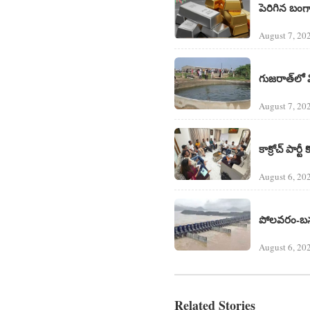
పెరిగిన బంగా
August 7, 20
గుజరాత్‌లో
August 7, 20
కాక్రోచ్ పార్టీ
August 6, 20
పోలవరం-బనకచర
August 6, 20
Related Stories