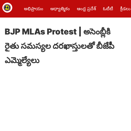
అభిప్రాయం
ఆధ్యాత్మికం
ఆంధ్ర ప్రదేశ్
ఓటీటీ
క్రీడలు
BJP MLAs Protest | అసెంబ్లీకి
రైతు సమస్యల దరఖాస్తులతో బీజేపీ
ఎమ్మెల్యేలు