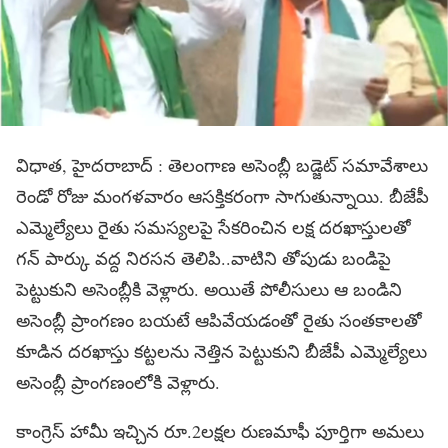
విధాత, హైదరాబాద్ : తెలంగాణ అసెంబ్లీ బడ్జెట్ సమావేశాలు
రెండో రోజు మంగళవారం ఆసక్తికరంగా సాగుతున్నాయి. బీజేపీ
ఎమ్మెల్యేలు రైతు సమస్యలపై సేకరించిన లక్ష దరఖాస్తులతో
గన్ పార్కు వద్ద నిరసన తెలిపి..వాటిని తోపుడు బండిపై
పెట్టుకుని అసెంబ్లీకి వెళ్లారు. అయితే పోలీసులు ఆ బండిని
అసెంబ్లీ ప్రాంగణం బయటే ఆపివేయడంతో రైతు సంతకాలతో
కూడిన దరఖాస్తు కట్టలను నెత్తిన పెట్టుకుని బీజేపీ ఎమ్మెల్యేలు
అసెంబ్లీ ప్రాంగణంలోకి వెళ్లారు.
కాంగ్రెస్ హామీ ఇచ్చిన రూ.2లక్షల రుణమాఫీ పూర్తిగా అమలు