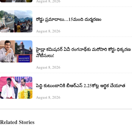
August 8, 2026
రోడ్డు ప్రమాదాలు…15మంది దుర్మరణం
August 8, 2026
హైడ్రా కమిషనర్ ఏవీ రంగనాథ్‌కు మరోసారి కోర్టు ధిక్కరణ
నోటీసులు!
August 8, 2026
పెద్ది కుటుంబానికి బీఆర్ఎస్ 2.25కోట్ల ఆర్థిక చేయూత
August 8, 2026
Related Stories