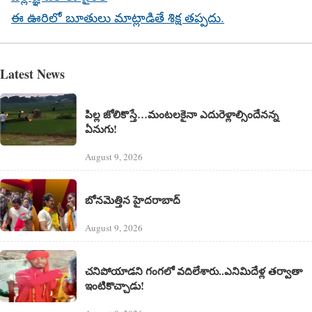
ఈ ఊరిలో బూతులు మాట్లాడితే శిక్ష తప్పదు.
Latest News
పిల్ల జోలికొస్తే…మంటలకైనా ఎదురెళ్లాల్సిందేనన్న
ఏనుగు!
August 9, 2026
బోనమెత్తిన హైదరాబాద్
August 9, 2026
చనిపోయాడని గంగలో వదిలేశారు..ఎనిమిదేళ్ల తర్వాతా
ఇంటికొచ్చాడు!