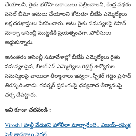
చేయాలని, రైతు భరోసా బకాయిలు చెల్లించాలని, కేంద్ర పథకం
పసల్ బీమా అమలు చేయాలని కోరుతూ బీజేపీ ఎమ్మెల్యేలు
లక్ష దరఖాస్తులు సేకరించారు. అటు రైతు సమస్యలపై కిసాన్
మోర్చా అసెంబ్లీ ముట్టడికి ప్రయత్నించగా..పోలీసులు
అడ్డుకున్నారు.
అనంతరం అసెంబ్లీ సమావేశాల్లో బీజేపీ ఎమ్మెల్యేలు రైతు
సమస్యలపైన, బీఆర్ఎస్ ఎమ్మెల్యేలు రిటైర్డ్ ఉద్యోగుల
సమస్యలపై వాయిదా తీర్మానాలు ఇవ్వగా..స్పీకర్ గడ్డం ప్రసాద్
తిరస్కరించారు. గవర్నర్ ప్రసంగంపై ధన్యవాద తీర్మానంపై
చర్చ చేపట్టారు.
ఇవి కూడా చదవండి :
Virosh | హల్దీ వేడుక‌ని హోలీలా మార్చారేంటి.. విజయ్–రష్మిక
పెళ్లి జ్ఞాపకాలు వైరల్