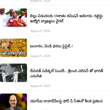
August 9, 2026
బిల్లు విడుదలకు 10శాతం కమిషన్ అడిగారు: రిటైర్డు
ఉద్యోగి వ్యాఖ్యలు వైరల్
August 9, 2026
బంగారం, వెండి ధరలు పైపైకే..!
August 9, 2026
దేవదత్ పడిక్కల్‌ సెంచరీ…శ్రీలంక ఎలెవన్ తో భారత్
ఎదురీత
August 8, 2026
యూపీఐ లావాదేవీలపై ఫోన్ పే సీఈవో కీలక ప్రకటన