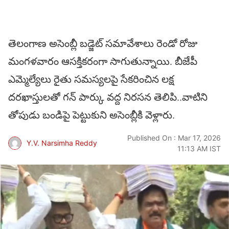
తెలంగాణ అసెంబ్లీ బడ్జెట్ సమావేశాలు రెండో రోజు
మంగళవారం ఆసక్తికరంగా సాగుతున్నాయి. బీజేపీ
ఎమ్మెల్యేలు రైతు సమస్యలపై సేకరించిన లక్ష
దరఖాస్తులతో గన్ పార్కు వద్ద నిరసన తెలిపి..వాటిని
తోపుడు బండిపై పెట్టుకుని అసెంబ్లీకి వెళ్లారు.
Published On : Mar 17, 2026
Y.V. Narsimha Reddy
11:13 AM IST