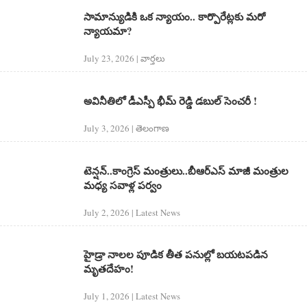
సామాన్యుడికి ఒక న్యాయం.. కార్పొరేట్లకు మరో
న్యాయమా?
July 23, 2026 | వార్త‌లు
అవినీతిలో డీఎస్పీ భీమ్ రెడ్డి డబుల్ సెంచరీ !
July 3, 2026 | తెలంగాణ‌
టెన్షన్..కాంగ్రెస్ మంత్రులు..బీఆర్ఎస్ మాజీ మంత్రుల
మధ్య సవాళ్ల పర్వం
July 2, 2026 | Latest News
హైడ్రా నాలల పూడిక తీత పనుల్లో బయటపడిన
మృత‌దేహం!
July 1, 2026 | Latest News