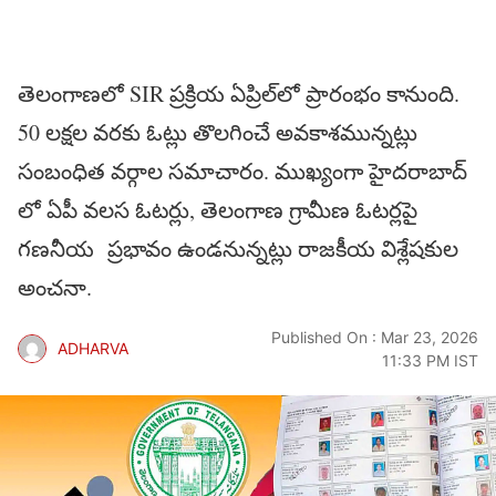
తెలంగాణలో SIR ప్రక్రియ ఏప్రిల్​లో ప్రారంభం కానుంది.
50 లక్షల వరకు ఓట్లు తొలగించే అవకాశమున్నట్లు
సంబంధిత వర్గాల సమాచారం. ముఖ్యంగా హైదరాబాద్​
లో ఏపీ వలస ఓటర్లు, తెలంగాణ గ్రామీణ ఓటర్లపై
గణనీయ ప్రభావం ఉండనున్నట్లు రాజకీయ విశ్లేషకుల
అంచనా.
Published On : Mar 23, 2026
ADHARVA
11:33 PM IST