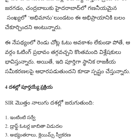
జరగడం, చంద్రబాబుకు హైదరాబాద్​లో గణనీయమైన
సంఖ్యలో ‘అభిమాను’లుండటం ఈ అభిప్రాయానికి బలం
చేకూర్చిందని అంటున్నారు.
ఈ నేపథ్యంలో రెండు చోట్ల ఓటు అవకాశం లేకుండా పోతే, ఆ
వర్గం ఓటింగ్ ప్రభావం తగ్గవచ్చని కొంతమంది విశ్లేషకులు
భావిస్తున్నారు. అయితే, ఇది పూర్తిగా స్థానిక రాజకీయ
సమీకరణలపై ఆధారపడుతుందని కూడా స్పష్టం చేస్తున్నారు.
4
దశల్లో
పూర్తయ్యే
ప్రక్రియ
SIR మొత్తం నాలుగు దశల్లో జరుగుతుంది:
ఇంటింటి సర్వే
డ్రాఫ్ట్ ఓటర్ల జాబితా విడుదల
అభ్యంతరాలు, క్లెయిమ్స్ స్వీకరణ