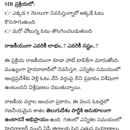
SIR ప్రక్రియలో:
👉 ఎక్కడ 6 నెలలుగా నివసిస్తున్నారో అక్కడే ఓటు
కొనసాగుతుంది
👉 మరో చోటున్న ఓటు తొలగించబడుతుంది
రాజకీయంగా
ఎవరికీ
లాభం
..?
ఎవరికీ
నష్టం
..?
ఈ ప్రక్రియ రాజకీయంగా కూడా హాట్ టాపిక్‌గా మారుతోంది.
ముఖ్యంగా హైదరాబాద్‌లో నివసిస్తూ, ఎన్నికల సమయంలో
ఆంధ్రప్రదేశ్‌కు వెళ్లి ఓటు వేసే వర్గంపై దీని ప్రభావం విశేషంగా
ఉంటుందని విశ్లేషణలు చెబుతున్నాయి.
రాజకీయ వర్గాల అంచనా ప్రకారం, ఈ వలస ఓటర్లలో
తెలుగుదేశం
పార్టీకి
అనుకూలంగా
గణనీయమైన శాతం
ఉంటారనే
అభిప్రాయం
ఉంది. గతంలో ఎన్నికల సమయంలో
హైదరాబాద్ నుంచి ఏపీ జిల్లాలకు పెద్ద ఎత్తున ప్రయాణాలు