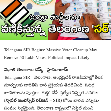
Telangana SIR Begins: Massive Voter Cleanup May
Remove 50 Lakh Votes, Political Impact Likely
విధాత తెలంగాణ డెస్క్​ | హైదరాబాద్:
Telangana SIR | తెలంగాణ, ఆంధ్రప్రదేశ్​ రాజకీయాల్లో కీలక
మార్పులకు దారితీసే భారీ ప్రక్రియకు తెరలేచింది. ఓటర్ల
జాబితాలను పూర్తిగా ‘శుద్ధి’ చేసే ప్రత్యేక విస్తృత సవరణ
స్పెషల్
ఇంటెన్సివ్
రివిజన్
– SIR)
(
కోసం భారత ఎన్నికల
సంఘం సిద్ధమైంది. తెలంగాణ రాష్ట్రంలో ఏప్రిల్ నుంచి