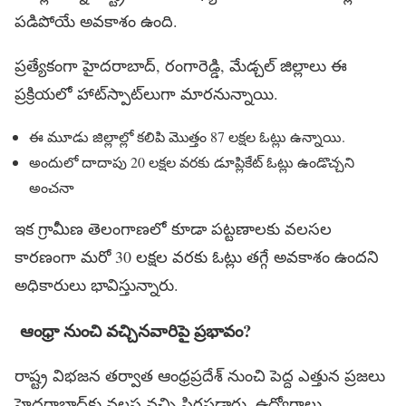
పడిపోయే అవకాశం ఉంది.
ప్రత్యేకంగా హైదరాబాద్, రంగారెడ్డి, మేడ్చల్ జిల్లాలు ఈ
ప్రక్రియలో హాట్‌స్పాట్‌లుగా మారనున్నాయి.
ఈ మూడు జిల్లాల్లో కలిపి మొత్తం
87 లక్షల ఓట్లు
ఉన్నాయి.
అందులో దాదాపు
20 లక్షల వరకు డూప్లికేట్ ఓట్లు
ఉండొచ్చని
అంచనా
ఇక గ్రామీణ తెలంగాణలో కూడా పట్టణాలకు వలసల
కారణంగా మరో 30 లక్షల వరకు ఓట్లు తగ్గే అవకాశం ఉందని
అధికారులు భావిస్తున్నారు.
ఆంధ్రా
నుంచి
వచ్చినవారిపై
ప్రభావం
?
రాష్ట్ర విభజన తర్వాత ఆంధ్రప్రదేశ్ నుంచి పెద్ద ఎత్తున ప్రజలు
హైదరాబాద్‌కు వలస వచ్చి స్థిరపడ్డారు. ఉద్యోగాలు,