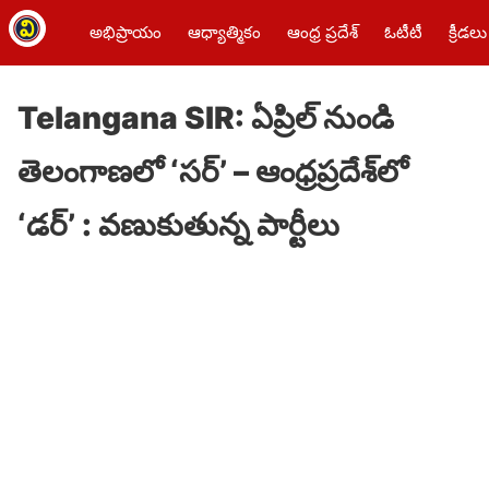
అభిప్రాయం
ఆధ్యాత్మికం
ఆంధ్ర ప్రదేశ్
ఓటీటీ
క్రీడలు
Telangana SIR: ఏప్రిల్​ నుండి
తెలంగాణలో ‘సర్’ – ఆంధ్రప్రదేశ్​లో
‘డర్’​ : వణుకుతున్న పార్టీలు