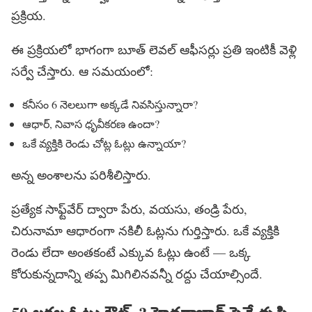
ప్రక్రియ.
ఈ ప్రక్రియలో భాగంగా బూత్ లెవల్ ఆఫీసర్లు ప్రతి ఇంటికీ వెళ్లి
సర్వే చేస్తారు. ఆ సమయంలో:
కనీసం 6 నెలలుగా అక్కడే నివసిస్తున్నారా?
ఆధార్, నివాస ధృవీకరణ ఉందా?
ఒకే వ్యక్తికి రెండు చోట్ల ఓట్లు ఉన్నాయా?
అన్న అంశాలను పరిశీలిస్తారు.
ప్రత్యేక సాఫ్ట్‌వేర్ ద్వారా పేరు, వయసు, తండ్రి పేరు,
చిరునామా ఆధారంగా నకిలీ ఓట్లను గుర్తిస్తారు. ఒకే వ్యక్తికి
రెండు లేదా అంతకంటే ఎక్కువ ఓట్లు ఉంటే — ఒక్క
కోరుకున్నదాన్ని తప్ప మిగిలినవన్నీ రద్దు చేయాల్సిందే.