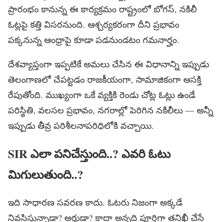
ప్రారంభం కానున్న ఈ కార్యక్రమం రాష్ట్రంలో బోగస్, నకిలీ
ఓట్లపై కత్తి విసరనుంది. ఆశ్చర్యకరంగా దీని ప్రభావం
పక్కనున్న ఆంధ్రాపై కూడా పడనుండటం గమనార్హం.
దేశవ్యాప్తంగా ఇప్పటికే అమలు చేసిన ఈ విధానాన్ని ఇప్పుడు
తెలంగాణలో చేపట్టడం రాజకీయంగా, సామాజికంగా ఆసక్తి
రేపుతోంది. ముఖ్యంగా ఒకే వ్యక్తికి రెండు చోట్ల ఓట్లు ఉండే
పరిస్థితి, వలసల ప్రభావం, నగరాల్లో పెరిగిన నకిలీలు — అన్నీ
ఇప్పుడు తీవ్ర పరిశీలనాపరిధిలోకి వచ్చాయి.
SIR
ఎలా
పనిచేస్తుంది
..?
ఎవరి
ఓటు
మిగులుతుంది
..?
ఇది సాధారణ సవరణ కాదు. ఓటరు నిజంగా అక్కడే
నివసిస్తున్నాడా? అర్హుడా? కాదా అన్నది పూర్తిగా తనిఖీ చేసే