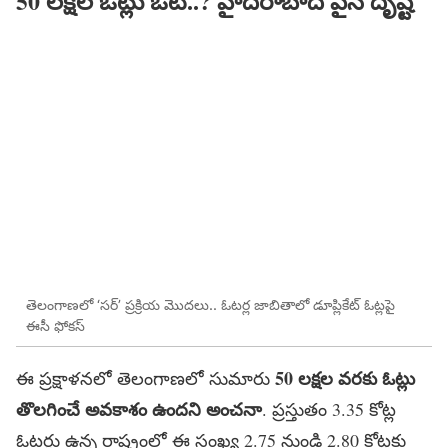
50
లక్షల
ఓట్లు
ఔట్​
..?
హైద
రాబాద్ ​పైనే దృష్టి
తెలంగాణలో ‘సర్’ ప్రక్రియ మొదలు.. ఓటర్ల జాబితాలో డూప్లికేట్ ఓట్లపై
ఈసీ ఫోకస్
50
లక్షల
వరకు
ఓట్లు
ఈ ప్రక్షాళనలో తెలంగాణలో సుమారు
తొలగించే
అవకాశం
ఉందని
అంచనా
. ప్రస్తుతం 3.35 కోట్ల
ఓటర్లు ఉన్న రాష్ట్రంలో ఈ సంఖ్య 2.75 నుండి 2.80 కోట్లకు