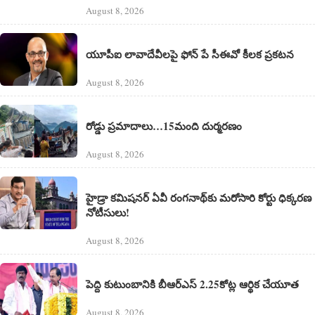
August 8, 2026
యూపీఐ లావాదేవీలపై ఫోన్ పే సీఈవో కీలక ప్రకటన
August 8, 2026
రోడ్డు ప్రమాదాలు…15మంది దుర్మరణం
August 8, 2026
హైడ్రా కమిషనర్ ఏవీ రంగనాథ్‌కు మరోసారి కోర్టు ధిక్కరణ
నోటీసులు!
August 8, 2026
పెద్ది కుటుంబానికి బీఆర్ఎస్ 2.25కోట్ల ఆర్థిక చేయూత
August 8, 2026