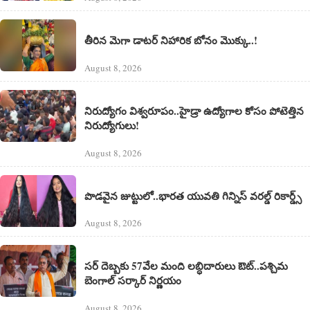
తీరిన మెగా డాటర్ నిహారిక బోనం మొక్కు..!
August 8, 2026
నిరుద్యోగం విశ్వరూపం..హైడ్రా ఉద్యోగాల కోసం పోటెత్తిన
నిరుద్యోగులు!
August 8, 2026
పొడవైన జుట్టులో..భారత యువతి గిన్నిస్ వరల్డ్ రికార్డ్స్
August 8, 2026
సర్ దెబ్బకు 57వేల మంది లబ్ధిదారులు ఔట్..పశ్చిమ
బెంగాల్ సర్కార్ నిర్ణయం
August 8, 2026