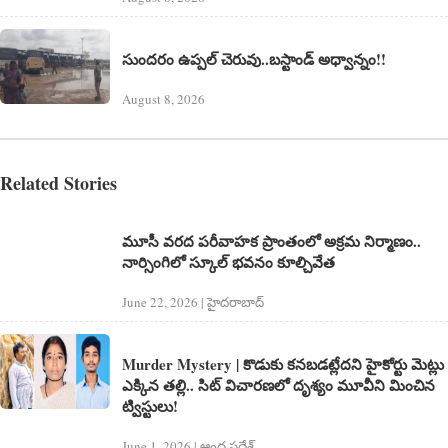
సుందరం ఉప్పల్ చెరువు..బస్టాండ్ అధ్వాన్నం!!
August 8, 2026
Related Stories
మూసీ వరద పరీవాహక ప్రాంతంలో అక్రమ నిర్మాణం..
నార్సింగిలో స్కూల్‌ భవనం కూల్చివేత
June 22, 2026 | హైదరాబాద్​
Murder Mystery | కొడుకు కనబడట్లేదని హైకోర్టు మెట్లు
ఎక్కిన తల్లి.. సిట్ విచారణలో దృశ్యం మూవీని మించిన
ట్విస్టులు!
June 1, 2026 | ఆంధ్ర ప్రదేశ్