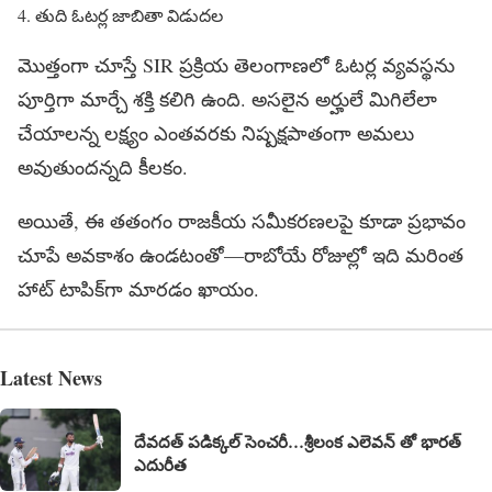
తుది ఓటర్ల జాబితా విడుదల
మొత్తంగా చూస్తే SIR ప్రక్రియ తెలంగాణలో ఓటర్ల వ్యవస్థను
పూర్తిగా మార్చే శక్తి కలిగి ఉంది. అసలైన అర్హులే మిగిలేలా
చేయాలన్న లక్ష్యం ఎంతవరకు నిష్పక్షపాతంగా అమలు
అవుతుందన్నది కీలకం.
అయితే, ఈ తతంగం రాజకీయ సమీకరణలపై కూడా ప్రభావం
చూపే అవకాశం ఉండటంతో—రాబోయే రోజుల్లో ఇది మరింత
హాట్ టాపిక్‌గా మారడం ఖాయం.
Latest News
దేవదత్ పడిక్కల్‌ సెంచరీ…శ్రీలంక ఎలెవన్ తో భారత్
ఎదురీత