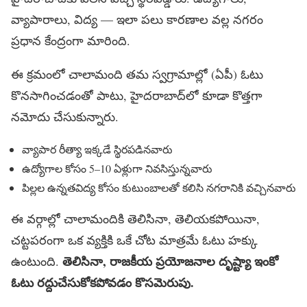
వ్యాపారాలు, విద్య — ఇలా పలు కారణాల వల్ల నగరం
ప్రధాన కేంద్రంగా మారింది.
ఈ క్రమంలో చాలామంది తమ స్వగ్రామాల్లో (ఏపీ) ఓటు
కొనసాగించడంతో పాటు, హైదరాబాద్‌లో కూడా కొత్తగా
నమోదు చేసుకున్నారు.
వ్యాపార రీత్యా ఇక్కడే స్థిరపడినవారు
ఉద్యోగాల కోసం 5–10 ఏళ్లుగా నివసిస్తున్నవారు
పిల్లల ఉన్నతవిద్య కోసం కుటుంబాలతో కలిసి నగరానికి వచ్చినవారు
ఈ వర్గాల్లో చాలామందికి తెలిసినా, తెలియకపోయినా,
చట్టపరంగా ఒక వ్యక్తికి ఒకే చోట మాత్రమే ఓటు హక్కు
తెలిసినా, రాజకీయ ప్రయోజనాల దృష్ట్యా ఇంకో
ఉంటుంది.
ఓటు రద్దుచేసుకోకపోవడం కొసమెరుపు.