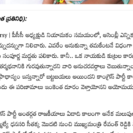
 ప్రతినిధి):
y | పీసీసీ అధ్యక్షుడి నియామకం సమయంలో, అసెంబ్లీ ఎన్ని
నుదన్నుగా నిలిచారు. ఎవరేం అనుకున్నా తమకేంటనే విధంగా 
ంపూర్ణ మద్దతు పలికారు. కానీ.. ఒక నాయకుడి కుట్రల కా
తర్మథనానికి గురవుతున్నారని వారి అనుచరవర్గాలు చెబుతున్న
న్యం ఇస్తున్నారో బట్టబయలు అయిందని కాంగ్రెస్‌ పార్టీ కార
్ముందు ఈ పరిణామాలు ఇంకెంత దూరం వెళ్తాయోనని అయోమయా
రెస్ పార్టీ అంతర్గత రాజకీయాలు ఏడాది కాలంగా అనేక మలుపు
ల్యే ధనసరి సీతక్క మొదటి నుంచి ముఖ్యమంత్రి రేవంత్ రెడ్డికి