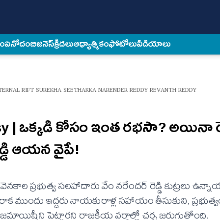
కం
వినోదం
బిజినెస్
క్రీడలు
ఆధ్యాత్మికం
ఫోటోలు
వీడియోలు
ERNAL RIFT SUREKHA SEETHAKKA NARENDER REDDY REVANTH REDDY
 | ఒక్కడి కోసం ఇంత రభసా? అయినా ర
ెడ్డి ఆయన వైపే!
కాల ప్రభుత్వ సలహాదారు వేం నరేందర్ రెడ్డి కుట్రలు ఉన్నాయ
ారం రాక ముందు ఇద్దరు నాయకురాళ్ల సహాయం తీసుకుని, ప్రభుత్వ
 అజమాయిషీని పెట్టారని రాజకీయ వర్గాల్లో చర్చ జరుగుతోంది.