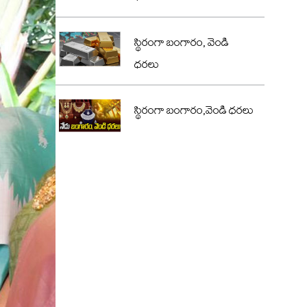
స్థిరంగా బంగారం, వెండి
ధరలు
స్థిరంగా బంగారం,వెండి ధరలు