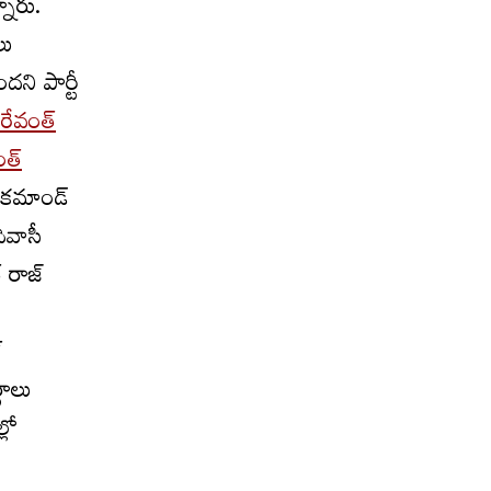
్నారు.
లు
దని పార్టీ
 రేవంత్‌
ంత్
ైకమాండ్‌
ివాసీ
్ రాజ్
్
గాలు
లో