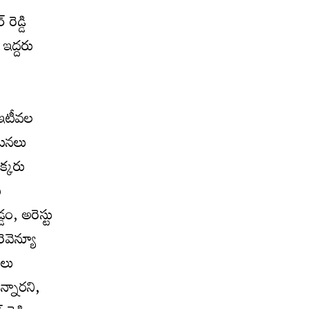
ెడ్డి
 ఇద్దరు
ం
 ఇటీవల
కటనలు
క్కరు
ీ
ం, అరెస్టు
ెవెన్యూ
ులు
న్నారని,