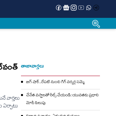
ేవంత్
తాజావార్తలు
బిగ్ షాక్..రేపటి నుంచి గిగ్ వర్కర్ల సమ్మె
చేనేత వస్త్రాలతో రీల్స్ చేయండి: యువతకు ప్రధాని
నే వార్తలు
మోదీ పిలుపు
ం ఏర్పాటు