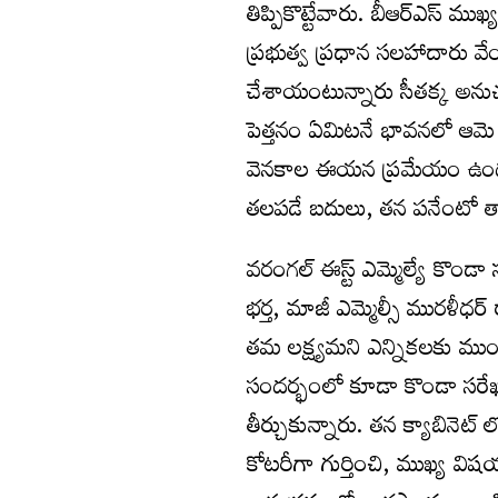
తిప్పికొట్టేవారు. బీఆర్ఎస్ ము
ప్రభుత్వ ప్రధాన సలహాదారు వేం
చేశాయంటున్నారు సీతక్క అను
పెత్తనం ఏమిటనే భావనలో ఆమె 
వెనకాల ఈయన ప్రమేయం ఉందని 
తలపడే బదులు, తన పనేంటో తాన
వరంగల్ ఈస్ట్ ఎమ్మెల్యే కొండా
భర్త, మాజీ ఎమ్మెల్సీ మురళీధర్
తమ లక్ష్యమని ఎన్నికలకు ముందు 
సందర్భంలో కూడా కొండా సరేఖ
తీర్చుకున్నారు. తన క్యాబిన
కోటరీగా గుర్తించి, ముఖ్య విష