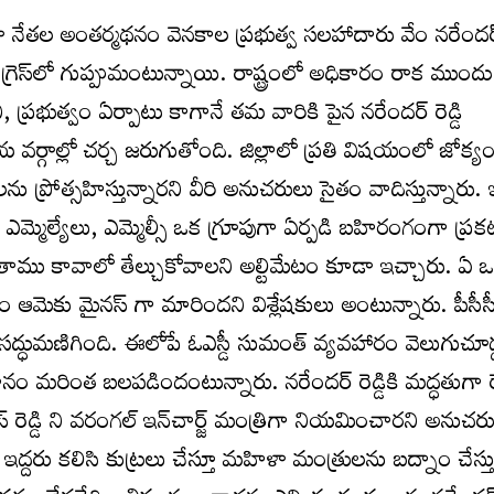
ా నేతల అంతర్మథనం వెనకాల ప్రభుత్వ సలహాదారు వేం నరేందర్ ర
గ్రెస్‌లో గుప్పుమంటున్నాయి. రాష్ట్రంలో అధికారం రాక ముందు
ప్రభుత్వం ఏర్పాటు కాగానే తమ వారికి పైన నరేందర్ రెడ్డి
వర్గాల్లో చర్చ జరుగుతోంది. జిల్లాలో ప్రతి విషయంలో జోక్య
 ప్రోత్సహిస్తున్నారని వీరి అనుచరులు సైతం వాదిస్తున్నారు.
ని ఎమ్మెల్యేలు, ఎమ్మెల్సీ ఒక గ్రూపుగా ఏర్పడి బహిరంగంగా ప్ర
తాము కావాలో తేల్చుకోవాలని అల్టిమేటం కూడా ఇచ్చారు. ఏ ఒ
ెకు మైనస్ గా మారిందని విశ్లేషకులు అంటున్నారు. పీసీస
్ధుమణిగింది. ఈలోపే ఓఎస్డీ సుమంత్ వ్యవహారం వెలుగుచూడ్డ
ం మరింత బలపడిందంటున్నారు. నరేందర్ రెడ్డికి మద్ధతుగా ర
స్ రెడ్డి ని వరంగల్ ఇన్‌చార్జ్‌ మంత్రిగా నియమించారని అనుచర
ఇద్దరు కలిసి కుట్రలు చేస్తూ మహిళా మంత్రులను బద్నాం చేస్తు