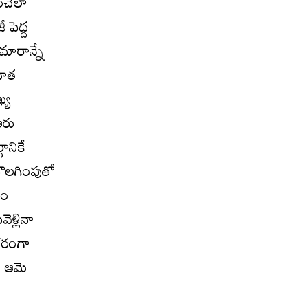
ంచేలా
 పెద్ద
ుమారాన్నే
వాత
ఖ్య
ఆరు
ానికే
తొలగింపుతో
నం
ళ్లినా
కరంగా
ా ఆమె