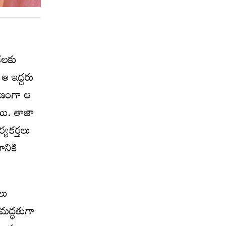
కలకు
ఆ ఇద్దరు
రణంగా ఆ
ాయి. తాజా
్యకర్తలు
నికి
లు
 మద్ధతుగా