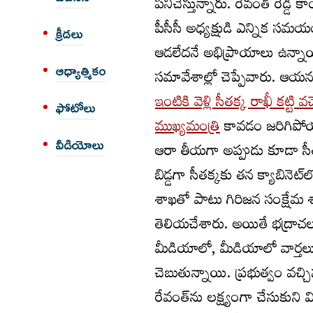
పనిచేస్తున్నారు. రేవంత్ రెడ్డి
పీసీసీ అధ్యక్షుడి ఎన్నిక 
క్రీడలు
ఆడలేదనే అభిప్రాయాలు ఉన్నాయి.
ఆధ్యాత్మికం
సమావేశాల్లో చెప్పేవారు. ఆయ
ఇంటికి వెళ్లి సీతక్క రాఖీ కట్టి వ
ఫోటోలు
ముఖ్యమంత్రి
కావడం జరిగిపోయా
వీడియోలు
ఆరా తీయగా అప్పుడు కూడా సీతక
బిడ్డగా సీతక్కకు తన క్యాబినెట
శాఖతో పాటు గిరిజన సంక్షేమ శా
తెలియచేశారు. అయితే భద్రా
మీడియాలో, మీడియాలో వార్తలు 
చెబుతున్నాయి. ప్రభుత్వం వచ్చ
రేవంత్‌ను లక్ష్యంగా చేసుకుని