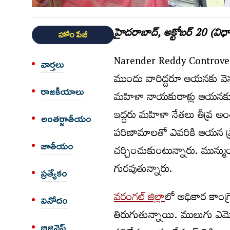
హైదరాబాద్, అక్టోబర్‌ 20 (విధాత
హోం పేజీ
Narender Reddy Controvers
వార్త‌లు
ముందు వారిద్దరూ ఆయనకు వెన్
రాజకీయాలు
మహిళా నాయకురాళ్లు ఆయనకు స
ఇద్దరు మహిళా నేతలు తీవ్ర అం
అంత‌ర్జాతీయం
పరిణామాలతో ఎవరికి ఆయన ప్రాధా
జాతీయం
చర్చించుకుంటున్నారు. మున
గురవుతున్నారు.
ప్రత్యేకం
వరంగల్ జిల్లా
లో అధికార కాంగ్
వినోదం
తిరుగుతున్నాయి. ములుగు ఎమ్మె
బిజినెస్