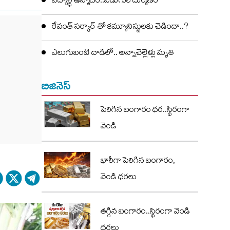
విద్యార్ధి ఉన్మాదం..ఏడుగురి దుర్మణం
రేవంత్ సర్కార్ తో కమ్యూనిస్టులకు చెడిందా..?
ఎలుగుబంటి దాడిలో.. అన్నాచెల్లెళ్లు మృతి
బిజినెస్
పెరిగిన బంగారం ధర..స్థిరంగా
వెండి
భారీగా పెరిగిన బంగారం,
వెండి ధరలు
తగ్గిన బంగారం..స్థిరంగా వెండి
ధరలు