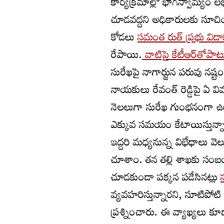
కార్యక్రమాల్లో భాగస్వామ్యం
చూడవద్దని అధికారులకు సూచించే
కోడలు
సమంత రుత్ ప్రభు విడాక
రేపాయి.
వాటిపై కేటీఆర్‌తోపా
సురేఖపై నాగార్జున పరువు నష్ట
నాయకులు రేవంత్ రెడ్డిపై ఏ విమ
నెలలుగా సురేఖ గుంభనంగా ఉంట
ఎక్కువ సమయం కేటాయిస్తున్నార
ఇద్దరి మధ్యనున్న విభేధాలు 
చూశాం. తన తల్లి శాఖకు సంబంధ
చూడకుండా పక్కన పడేసినట్లు
వ్యవహరిస్తున్నారని, సూటిపోట
ప్రశ్నించారు. ఈ వ్యాఖ్యలు 