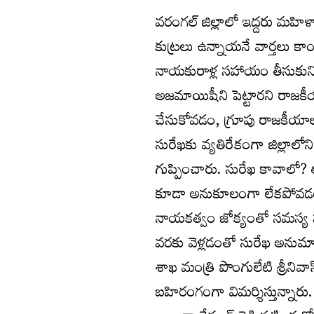
వరంగల్ జిల్లాలో ఇద్దరు మహిళ
కుట్రలు ఉన్నాయనే వార్తలు కాం
నాయకురాళ్ల సహాయం తీసుకుని, 
అజమాయిషీని పెట్టారని రాజకీయ 
చేసుకోవడం, గ్రూపు రాజకీయాలను
సురేఖకు వ్యతిరేకంగా జిల్లాలో
గుప్పించారు. సురేఖ కావాలో? 
కూడా అనుకూలంగా లేకపోవడం ఆమ
నాయకత్వం జోక్యంతో సమస్య సద
వరకు వెళ్లడంతో సురేఖ అనుమాన
శాఖ మంత్రి పొంగులేటి శ్రీనివా
బహిరంగంగా విమర్శిస్తున్నారు. 