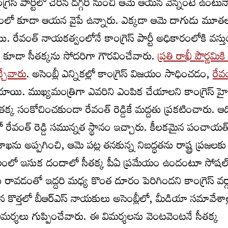
 కాంగ్రెస్ పార్టీలో చేరిన దగ్గరి నుంచి ఆమె ఆయన వెన్నంటే ఉంటున
సమయంలో కూడా ఆయన వైపే ఉన్నారు. ఎక్కడా ఆమె దాగుడు మూత
 రేవంత్ నాయకత్వంలోనే కాంగ్రెస్ పార్టీ అధికారంలోకి వస్తుం
న కూడా సీతక్కను సోదరిగా గౌరవించేవారు.
ప్రతి రాఖీ పౌర్ణమికి
చ్చేవారు
. అసెంబ్లీ ఎన్నికల్లో కాంగ్రెస్ విజయం సాధించడం,
రేవ
యి. ముఖ్యమంత్రిగా ఎవరిని ఎంపిక చేయాలని కాంగ్రెస్ హ
్క సంకోచించకుండా రేవంత్‌ రెడ్డికే మద్దతు ప్రకటించారు. ఆద
్‌లో రేవంత్‌ రెడ్డి సమున్నత స్థానం ఇచ్చారు. కీలకమైన పంచాయత
ఖను అప్పగించి, ఆమె పట్ల తనకున్న నిబద్ధతను రాష్ట్ర ప్రజలకు
చలంలో ఇసుక దందాలో సీతక్క పీఏ ప్రమేయం ఉందంటూ సోషల
రావడంతో ఇద్దరి మధ్య కొంత దూరం పెరిగిందని కాంగ్రెస్‌ వర్
ిన కొత్తలో బీఆర్ఎస్ నాయకులు అసెంబ్లీలో, మీడియా సమావేశాల్
 విమర్శలు గుప్పించేవారు. ఈ విమర్శలను వెంటవెంటనే సీతక్క