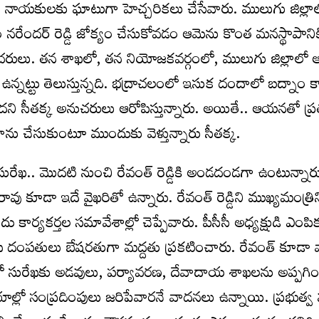
ఖ్య నాయకులకు ఘాటుగా హెచ్చరికలు చేసేవారు. ములుగు జిల్లాలో 
 నరేందర్ రెడ్డి జోక్యం చేసుకోవడం ఆమెను కొంత మనస్థాపానిక
చరులు. తన శాఖలో, తన నియోజకవర్గంలో, ములుగు జిల్లాల
ఉన్నట్టు తెలుస్తున్నది. భద్రాచలంలో ఇసుక దందాలో బద్నాం
సీతక్క అనుచరులు ఆరోపిస్తున్నారు. అయితే.. ఆయనతో ప్రత్
ు చేసుకుంటూ ముందుకు వెళ్తున్నారు సీతక్క.
 సురేఖ.. మొదటి నుంచి రేవంత్ రెడ్డికి అండదండగా ఉంటున్నార
 రావు కూడా ఇదే వైఖరితో ఉన్నారు. రేవంత్ రెడ్డిని ముఖ్యమంత్
కార్యకర్తల సమావేశాల్లో చెప్పేవారు. పీసీసీ అధ్యక్షుడి ఎంపి
 దంపతులు బేషరతుగా మద్దతు ప్రకటించారు. రేవంత్ కూడా 
ెట్ లో సురేఖకు అడవులు, పర్యావరణ, దేవాదాయ శాఖలను అప్పగి
యాల్లో సంప్రదింపులు జరిపేవారనే వాదనలు ఉన్నాయి. ప్రభుత్వ