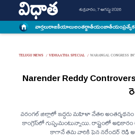
శుక్రవారం, 7 ఆగస్టు 2026
వార్త‌లు
రాజకీయాలు
అంత‌ర్జాతీయం
జాతీయం
ప్రత్యే
TELUGU NEWS
VIDHAATHA SPECIAL
WARANGAL CONGRESS INT
/
/
Narender Reddy Controversy
ర
వరంగల్ జిల్లాలో ఇద్దరు మహిళా నేతల అంతర్మథనం వెన
కాంగ్రెస్‌లో గుప్పుమంటున్నాయి. రాష్ట్రంలో అధిక
కాగానే తమ వారికి పైన నరేందర్ రెడ్డి