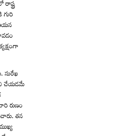
రాష్ట్ర
ి గురి
ో ఆయన
 కావడం
యక్షంగా
ు. సురేఖ
రిని చేయడమే
క
వారి రుణం
ంచారు. తన
 ముఖ్య