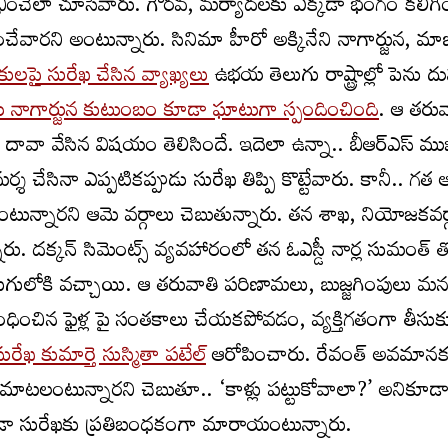
 లభించేలా చూసేవారు. గౌరవ, మర్యాదలకు ఎక్కడా భంగం కలిగి
వారని అంటున్నారు. సినిమా హీరో అక్కినేని నాగార్జున, మాజీ
ులపై సురేఖ చేసిన వ్యాఖ్యలు
ఉభయ తెలుగు రాష్ట్రాల్లో పెను ద
టు నాగార్జున కుటుంబం కూడా ఘాటుగా స్పందించింది
. ఆ తరు
ం దావా వేసిన విషయం తెలిసిందే. ఇదెలా ఉన్నా.. బీఆర్ఎస్ ము
ర్శ చేసినా ఎప్పటికప్పుడు సురేఖ తిప్పి కొట్టేవారు. కానీ.. గత 
ున్నారని ఆమె వర్గాలు చెబుతున్నారు. తన శాఖ, నియోజకవర్గ
ు. దక్కన్ సిమెంట్స్ వ్యవహారంలో తన ఓఎస్డీ నార్ల సుమంత్ 
వెలుగులోకి వచ్చాయి. ఆ తరువాతి పరిణామలు, బుజ్జగింపులు మ
ించిన ఫైళ్ల పై సంతకాలు చేయకపోవడం, వ్యక్తిగతంగా తీసుకువె
సురేఖ కుమార్తె సుస్మితా పటేల్
ఆరోపించారు. రేవంత్ అవమాన
ి మాటలంటున్నారని చెబుతూ.. ‘కాళ్లు పట్టుకోవాలా?’ అనికూడ
కూడా సురేఖకు ప్రతిబంధకంగా మారాయంటున్నారు.