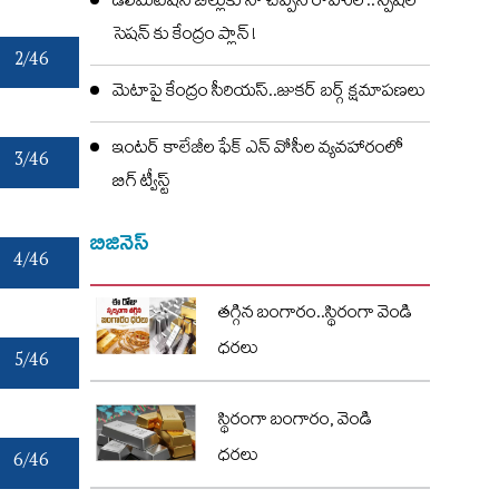
డీలిమిటేషన్ బిల్లుకు నో చెప్పిన రాహుల్..స్పెషల్
సెషన్ కు కేంద్రం ప్లాన్ !
2/46
మెటాపై కేంద్రం సీరియస్..జుకర్ బర్గ్ క్షమాపణలు
ఇంటర్ కాలేజీల ఫేక్ ఎన్ వోసీల వ్యవహారంలో
3/46
బిగ్ ట్వీస్ట్
బిజినెస్
4/46
తగ్గిన బంగారం..స్థిరంగా వెండి
ధరలు
5/46
స్థిరంగా బంగారం, వెండి
ధరలు
6/46