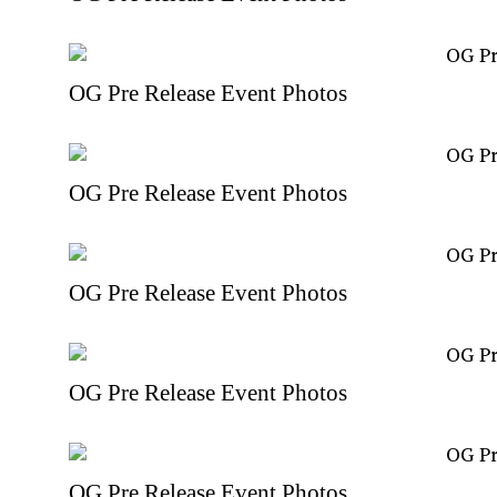
OG Pre Release Event Photos
OG Pre Release Event Photos
OG Pre Release Event Photos
OG Pre Release Event Photos
OG Pre Release Event Photos