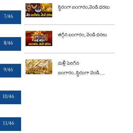
స్థిరంగా బంగారం,వెండి ధరలు
7/46
తగ్గిన బంగారం, వెండి ధరలు
8/46
మళ్లీ పెరిగిన
9/46
బంగారం..స్థిరంగా వెండి
ధరలు
10/46
11/46