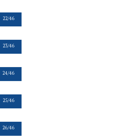
22/46
23/46
24/46
25/46
26/46