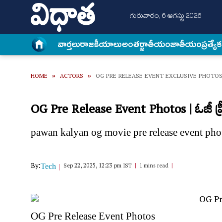
గురువారం, 6 ఆగస్టు 2026
వార్త‌లు
రాజకీయాలు
అంత‌ర్జాతీయం
జాతీయం
ప్రత్యే
HOME
»
ACTORS
»
OG PRE RELEASE EVENT EXCLUSIVE PHOTO
OG Pre Release Event Photos | ఓజీ ప్రీ
pawan kalyan og movie pre release event pho
By:
Sep 22, 2025, 12:23 pm IST
1 mins read
Tech
OG Pre Release Event Photos