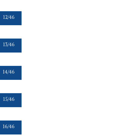
12/46
13/46
14/46
15/46
16/46