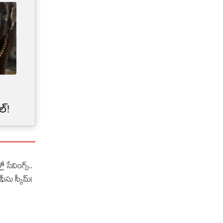
Credit Card Limit | మీ క్రెడిట్
కార్డు లిమిట్‌‌ను బ్యాంకులు
ల్!
అకస్మాత్తుగా తగ్గించేశాయా?
లో సేవింగ్స్..
ఫీసు స్కీమ్!