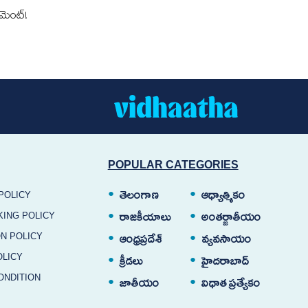
‌మెంట్!
POPULAR CATEGORIES
తెలంగాణ
ఆధ్యాత్మికం
POLICY
KING POLICY
రాజకీయాలు
అంతర్జాతీయం
N POLICY
ఆంధ్రప్రదేశ్
వ్యవసాయం
OLICY
క్రీడలు
హైదరాబాద్
ONDITION
జాతీయం
విధాత ప్రత్యేకం