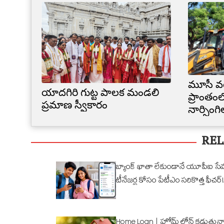
మూసీ వ
యాదగిరి గుట్ట పాలక మండలి
ప్రాంతంల
ప్రమాణ స్వీకారం
నార్సింగ
కూల్చివే
REL
బ్యాంక్ ఖాతా లేకుండానే యూపీఐ సే
టీనేజర్ల కోసం పేటీఎం సరికొత్త ఫీచర్!
Home Loan | హోమ్ లోన్ కడుతున్న