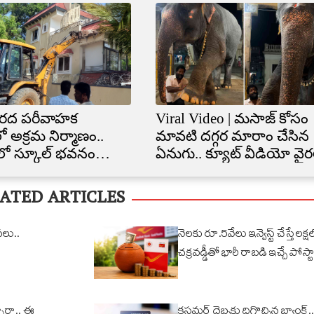
రద పరీవాహక
Viral Video | మసాజ్ కోసం
ో అక్రమ నిర్మాణం..
మావటి దగ్గర మారాం చేసిన
ిలో స్కూల్‌ భవనం
ఏనుగు.. క్యూట్ వీడియో వైర
త
ATED ARTICLES
వలు..
నెలకు రూ.5వేలు ఇన్వెస్ట్ చేస్తే లక్షల్
చక్రవడ్డీతో భారీ రాబడి ఇచ్చే పోస్టా
ారా.. ఈ
కస్టమర్ దెబ్బకు దిగొచ్చిన బ్యాంక్..