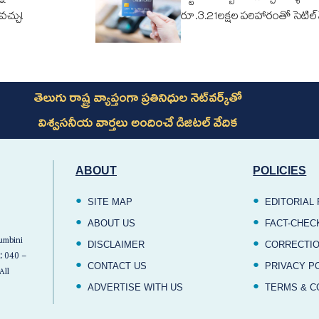
ోవచ్చు!
రూ.3.21లక్షల పరిహారంతో సెటిల్
తెలుగు రాష్ట్ర వ్యాప్తంగా ప్రతినిధుల నెట్‌వర్క్‌తో
విశ్వసనీయ వార్తలు అందించే డిజిటల్ వేదిక
ABOUT
POLICIES
SITE MAP
EDITORIAL 
ABOUT US
FACT-CHEC
Lumbini
DISCLAIMER
CORRECTIO
:
040 –
CONTACT US
PRIVACY P
All
ADVERTISE WITH US
TERMS & C