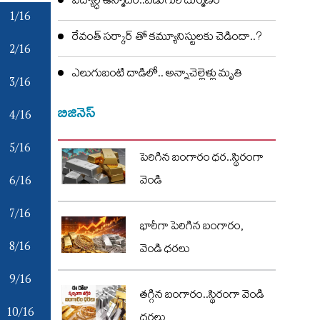
విద్యార్ధి ఉన్మాదం..ఏడుగురి దుర్మణం
1/16
రేవంత్ సర్కార్ తో కమ్యూనిస్టులకు చెడిందా..?
2/16
ఎలుగుబంటి దాడిలో.. అన్నాచెల్లెళ్లు మృతి
3/16
బిజినెస్
4/16
5/16
పెరిగిన బంగారం ధర..స్థిరంగా
6/16
వెండి
7/16
భారీగా పెరిగిన బంగారం,
8/16
వెండి ధరలు
9/16
తగ్గిన బంగారం..స్థిరంగా వెండి
10/16
ధరలు