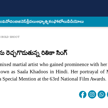
కం
వినోదం
బిజినెస్
క్రీడలు
ఆధ్యాత్మికం
ఫోటోలు
వీడియోలు
H BOLD SHOOT
 రెచ్చగొడుతున్న రితికా సింగ్
 mixed martial artist who gained prominence with her
known as Saala Khadoos in Hindi. Her portrayal of 
a Special Mention at the 63rd National Film Awards.