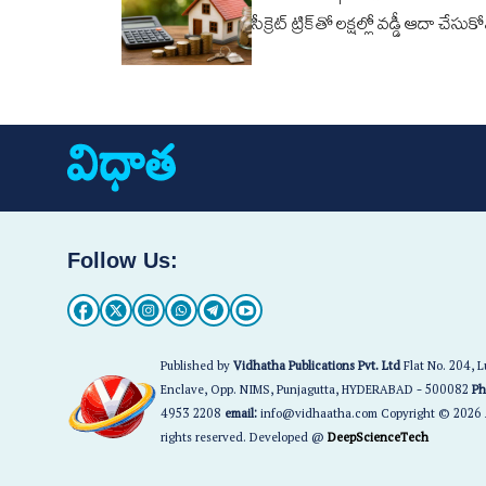
సీక్రెట్ ట్రిక్‌తో లక్షల్లో వడ్డీ ఆదా చేసుక
Follow Us:
Published by
Vidhatha Publications Pvt. Ltd
Flat No. 204, 
Enclave, Opp. NIMS, Punjagutta, HYDERABAD - 500082
Ph
4953 2208
email:
info@vidhaatha.com Copyright © 2026 
rights reserved. Developed @
DeepScienceTech