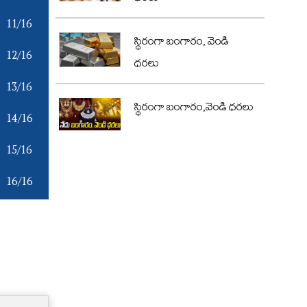
11/16
స్థిరంగా బంగారం, వెండి
12/16
ధరలు
13/16
స్థిరంగా బంగారం,వెండి ధరలు
14/16
15/16
16/16