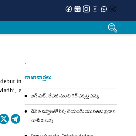
`
తాజావార్తలు
 debut in
Madhi, a
బిగ్ షాక్..రేపటి నుంచి గిగ్ వర్కర్ల సమ్మె
చేనేత వస్త్రాలతో రీల్స్ చేయండి: యువతకు ప్రధాని
మోదీ పిలుపు