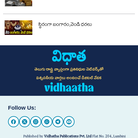
స్థిరంగా బంగారం,వెండి ధరలు
తెలుగు రాష్ట్ర వ్యాప్తంగా ప్రతినిధుల నెట్‌వర్క్‌తో
విశ్వసనీయ వార్తలు అందించే డిజిటల్ వేదిక
Follow Us:
Published by
Vidhatha Publications Pvt. Ltd
Flat No. 204, Lumbini