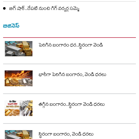
బిగ్ షాక్..రేపటి నుంచి గిగ్ వర్కర్ల సమ్మె
బిజినెస్
పెరిగిన బంగారం ధర..స్థిరంగా వెండి
భారీగా పెరిగిన బంగారం, వెండి ధరలు
తగ్గిన బంగారం..స్థిరంగా వెండి ధరలు
స్థిరంగా బంగారం, వెండి ధరలు