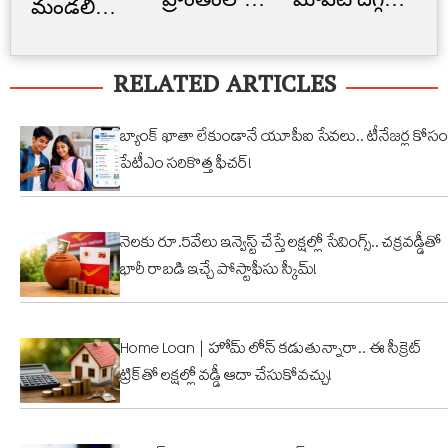
మండలి
అక్రమ
మారాం చేసిన
లిమ
ప్రమాణ
నిర్మాణం..
ఏనుగు..
బ్
స్వీకారం
RELATED ARTICLES
నార్సింగిలో
క్యూట్
అక
స్కూల్‌
వీడియో
తగ
భవనం
వైరల్!
బ్యాంక్ ఖాతా లేకుండానే యూపీఐ సేవలు.. టీనేజర్ల కోసం
కూల్చివేత
పేటీఎం సరికొత్త ఫీచర్!
నెలకు రూ.5వేలు ఇన్వెస్ట్ చేస్తే లక్షల్లో సేవింగ్స్.. చక్రవడ్డీతో
భారీ రాబడి ఇచ్చే పోస్టాఫీసు స్కీమ్!
Home Loan | హోమ్ లోన్ కడుతున్నారా.. ఈ సీక్రెట్
ట్రిక్‌తో లక్షల్లో వడ్డీ ఆదా చేసుకోవచ్చు!