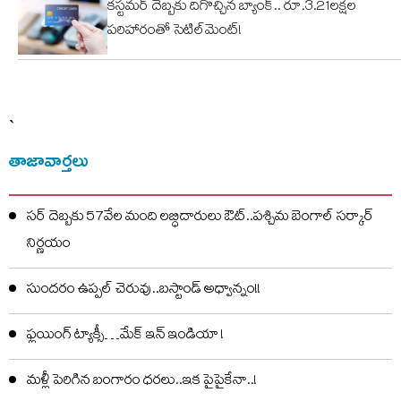
కస్టమర్ దెబ్బకు దిగొచ్చిన బ్యాంక్.. రూ.3.21లక్షల
పరిహారంతో సెటిల్‌మెంట్!
`
తాజావార్తలు
సర్ దెబ్బకు 57వేల మంది లబ్ధిదారులు ఔట్..పశ్చిమ బెంగాల్ సర్కార్
నిర్ణయం
సుందరం ఉప్పల్ చెరువు..బస్టాండ్ అధ్వాన్నం!!
ఫ్లయింగ్ ట్యాక్సీ…మేక్ ఇన్ ఇండియా !
మళ్లీ పెరిగిన బంగారం ధరలు..ఇక పైపైకేనా..!