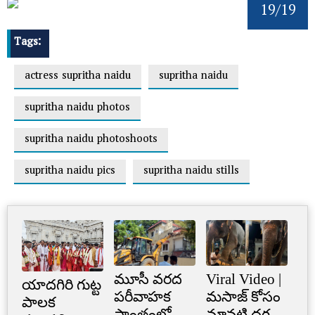
19/19
Tags:
actress supritha naidu
supritha naidu
supritha naidu photos
supritha naidu photoshoots
supritha naidu pics
supritha naidu stills
మూసీ వరద
Viral Video |
Cr
యాదగిరి గుట్ట
పరీవాహక
మసాజ్ కోసం
Li
పాలక
ప్రాంతంలో
మావటి దగ్గర
క్రె