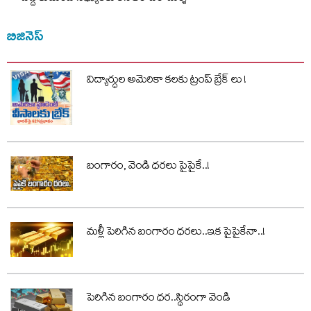
బిజినెస్
విద్యార్ధుల అమెరికా కలకు ట్రంప్ బ్రేక్ లు !
బంగారం, వెండి ధరలు పైపైకే..!
మళ్లీ పెరిగిన బంగారం ధరలు..ఇక పైపైకేనా..!
పెరిగిన బంగారం ధర..స్థిరంగా వెండి