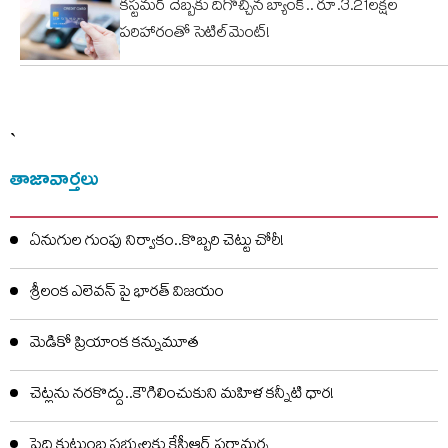
కస్టమర్ దెబ్బకు దిగొచ్చిన బ్యాంక్.. రూ.3.21లక్షల
పరిహారంతో సెటిల్‌మెంట్!
`
తాజావార్తలు
ఏనుగుల గుంపు నిర్వాకం..కొబ్బరి చెట్టు చోరీ!
శ్రీలంక ఎలెవన్‌ పై భారత్ విజయం
మెడికో ప్రియాంక కన్నుమూత
చెట్లను నరకొద్దు..కౌగిలించుకుని మహిళ కన్నీటి ధార!
పెద్ది కుటుంబ సభ్యులకు కేసీఆర్ పరామర్శ