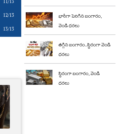
11/13
12/13
భారీగా పెరిగిన బంగారం,
వెండి ధరలు
13/13
తగ్గిన బంగారం..స్థిరంగా వెండి
ధరలు
స్థిరంగా బంగారం, వెండి
ధరలు