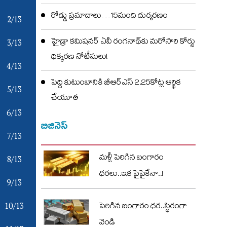
రోడ్డు ప్రమాదాలు…15మంది దుర్మరణం
2/13
హైడ్రా కమిషనర్ ఏవీ రంగనాథ్‌కు మరోసారి కోర్టు
3/13
ధిక్కరణ నోటీసులు!
4/13
పెద్ది కుటుంబానికి బీఆర్ఎస్ 2.25కోట్ల ఆర్థిక
5/13
చేయూత
6/13
బిజినెస్
7/13
మళ్లీ పెరిగిన బంగారం
8/13
ధరలు..ఇక పైపైకేనా..!
9/13
10/13
పెరిగిన బంగారం ధర..స్థిరంగా
వెండి