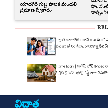
మూసీ వ
యాదగిరి గుట్ట పాలక మండలి
ప్రాంతంల
ప్రమాణ స్వీకారం
నార్సింగ
కూల్చివే
REL
బ్యాంక్ ఖాతా లేకుండానే యూపీఐ సే
టీనేజర్ల కోసం పేటీఎం సరికొత్త ఫీచర్!
Home Loan | హోమ్ లోన్ కడుతున్న
సీక్రెట్ ట్రిక్‌తో లక్షల్లో వడ్డీ ఆదా చేసుక