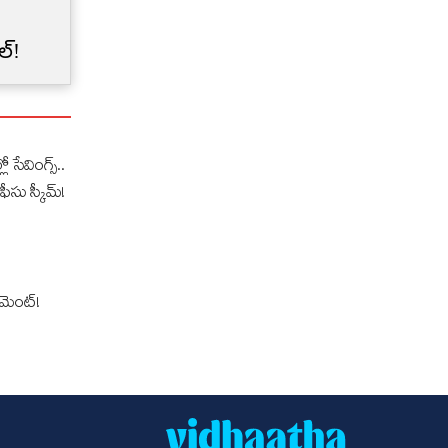
Credit Card Limit | మీ క్రెడిట్
కార్డు లిమిట్‌‌ను బ్యాంకులు
ల్!
అకస్మాత్తుగా తగ్గించేశాయా?
లో సేవింగ్స్..
ఫీసు స్కీమ్!
‌మెంట్!