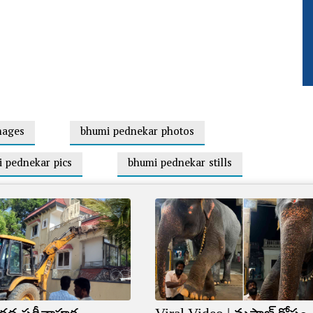
mages
bhumi pednekar photos
 pednekar pics
bhumi pednekar stills