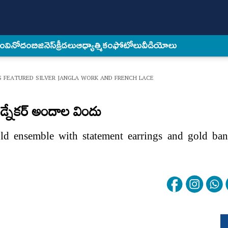
కం
వినోదం
బిజినెస్
క్రీడలు
ఆధ్యాత్మికం
ఫోటోలు
వీడియోలు
 FEATURED SILVER JANGLA WORK AND FRENCH LACE
ెడ్నేకర్ అందాల విందు
ld ensemble with statement earrings and gold ban