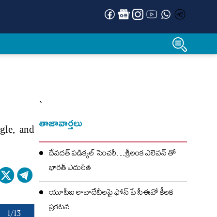
`
తాజావార్తలు
gle, and
దేవదత్ పడిక్కల్‌ సెంచరీ…శ్రీలంక ఎలెవన్ తో
భారత్ ఎదురీత
యూపీఐ లావాదేవీలపై ఫోన్ పే సీఈవో కీలక
ప్రకటన
1/13