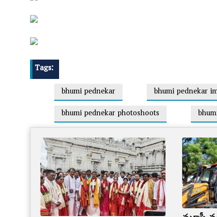
Tags:
bhumi pednekar
bhumi pednekar i
bhumi pednekar photoshoots
bhumi