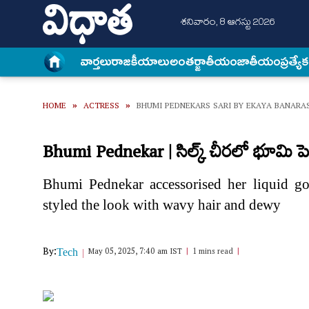
శనివారం, 8 ఆగస్టు 2026
వార్త‌లు
రాజకీయాలు
అంత‌ర్జాతీయం
జాతీయం
ప్రత్యే
HOME
»
ACTRESS
»
BHUMI PEDNEKARS SARI BY EKAYA BANARAS
Bhumi Pednekar | సిల్క్ చీరలో భూమి ప
Bhumi Pednekar accessorised her liquid go
styled the look with wavy hair and dewy
By:
May 05, 2025, 7:40 am IST
1 mins read
Tech