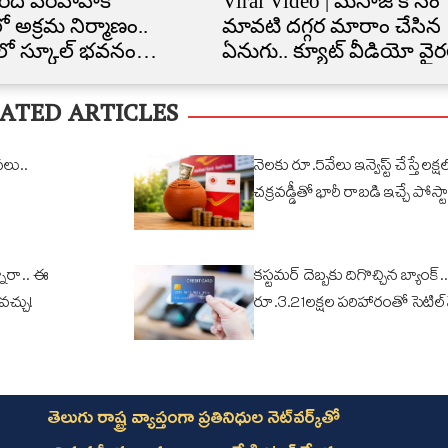
రద పరీవాహక
Viral Video | మసాజ్ కోసం
ో అక్రమ నిర్మాణం..
మావటి దగ్గర మారాం చేసిన
ిలో స్కూల్‌ భవనం
ఏనుగు.. క్యూట్ వీడియో వైర
త
ATED ARTICLES
వలు..
నెలకు రూ.5వేలు ఇన్వెస్ట్ చేస్తే లక్షల్
చక్రవడ్డీతో భారీ రాబడి ఇచ్చే పోస్టా
ారా.. ఈ
కస్టమర్ దెబ్బకు దిగొచ్చిన బ్యాంక్..
ోవచ్చు!
రూ.3.21లక్షల పరిహారంతో సెటిల్
తెలుగు రాష్ట్ర వ్యాప్తంగా ప్రతినిధుల నెట్‌వర్క్‌తో