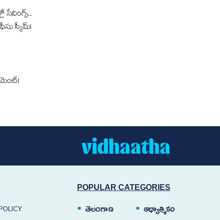
లో సేవింగ్స్..
ఫీసు స్కీమ్!
‌మెంట్!
POPULAR CATEGORIES
తెలంగాణ
ఆధ్యాత్మికం
POLICY