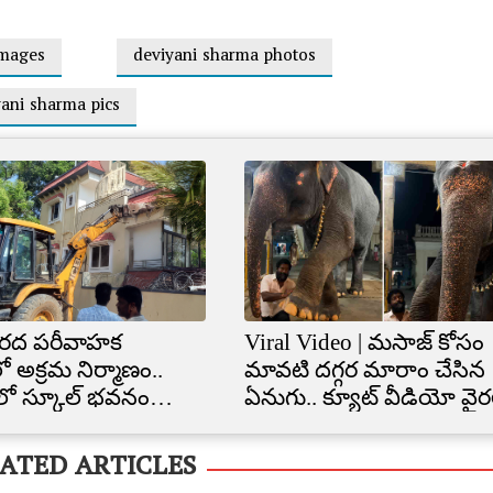
images
deviyani sharma photos
yani sharma pics
రద పరీవాహక
Viral Video | మసాజ్ కోసం
ో అక్రమ నిర్మాణం..
మావటి దగ్గర మారాం చేసిన
ిలో స్కూల్‌ భవనం
ఏనుగు.. క్యూట్ వీడియో వైర
త
ATED ARTICLES