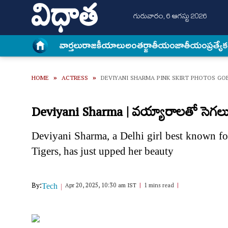
గురువారం, 6 ఆగస్టు 2026
వార్త‌లు
రాజకీయాలు
అంత‌ర్జాతీయం
జాతీయం
ప్రత్యే
HOME
»
ACTRESS
»
DEVIYANI SHARMA PINK SKIRT PHOTOS GOE
Deviyani Sharma | వయ్యారాలతో సెగలు పుట
Deviyani Sharma, a Delhi girl best known for
Tigers, has just upped her beauty
By:
Apr 20, 2025, 10:30 am IST
1 mins read
Tech