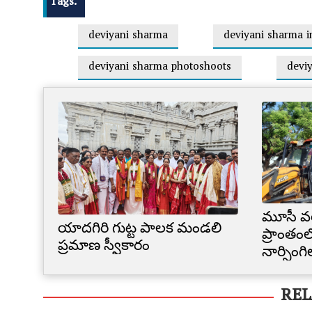
Tags:
deviyani sharma
deviyani sharma 
deviyani sharma photoshoots
devi
మూసీ వ
యాదగిరి గుట్ట పాలక మండలి
ప్రాంతంల
ప్రమాణ స్వీకారం
నార్సింగ
కూల్చివే
REL