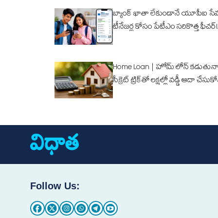
బ్యాంక్ ఖాతా లేకుండానే యూపీఐ సే
టీనేజర్ల కోసం పేటీఎం సరికొత్త ఫీచర్!
Home Loan | హోమ్ లోన్ కడుతున్న
సీక్రెట్ ట్రిక్‌తో లక్షల్లో వడ్డీ ఆదా చేసుక
Follow Us: