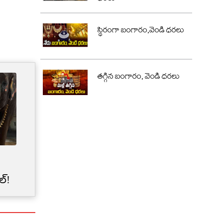
స్థిరంగా బంగారం,వెండి ధరలు
తగ్గిన బంగారం, వెండి ధరలు
Credit Card Limit | మీ క్రెడిట్
కార్డు లిమిట్‌‌ను బ్యాంకులు
ల్!
అకస్మాత్తుగా తగ్గించేశాయా?