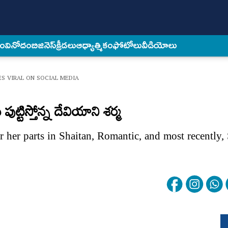
కం
వినోదం
బిజినెస్
క్రీడలు
ఆధ్యాత్మికం
ఫోటోలు
వీడియోలు
S VIRAL ON SOCIAL MEDIA
్టిస్తోన్న దేవియాని శర్మ
 her parts in Shaitan, Romantic, and most recently,