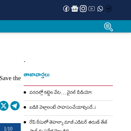
`
తాజావార్తలు
 Save the
వరదల్లో కట్టెల వేట… వైరల్ వీడియో!
బడికి వెళ్లాలంటే సాహసంచేయాల్సిందే..!
రేప్ కేసులో తెహల్కా మాజీ ఎడిటర్ తరుణ్ తేజ్
1/10