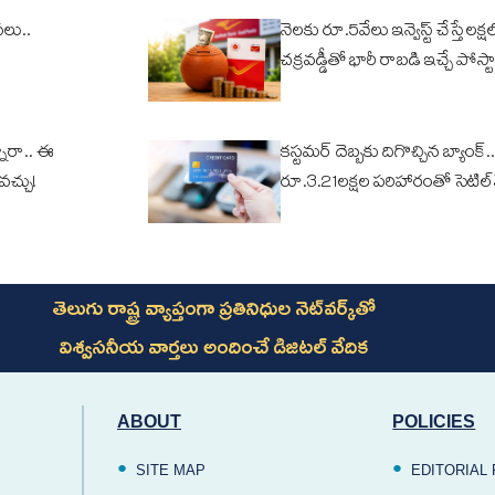
వలు..
నెలకు రూ.5వేలు ఇన్వెస్ట్ చేస్తే లక్షల్
చక్రవడ్డీతో భారీ రాబడి ఇచ్చే పోస్టా
ారా.. ఈ
కస్టమర్ దెబ్బకు దిగొచ్చిన బ్యాంక్..
ోవచ్చు!
రూ.3.21లక్షల పరిహారంతో సెటిల్
తెలుగు రాష్ట్ర వ్యాప్తంగా ప్రతినిధుల నెట్‌వర్క్‌తో
విశ్వసనీయ వార్తలు అందించే డిజిటల్ వేదిక
ABOUT
POLICIES
SITE MAP
EDITORIAL 