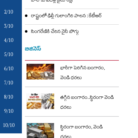
పాల్ కు పదేళ్ల జైలు శిక్ష!
2/10
రాష్ట్రంలో ఢిల్లీ గులాంగిరి పాలన : కేటీఆర్
3/10
సింగరేణికి చేరిన నైనీ బొగ్గు
4/10
బిజినెస్
5/10
6/10
భారీగా పెరిగిన బంగారం,
వెండి ధరలు
7/10
8/10
తగ్గిన బంగారం..స్థిరంగా వెండి
ధరలు
9/10
10/10
స్థిరంగా బంగారం, వెండి
ధరలు