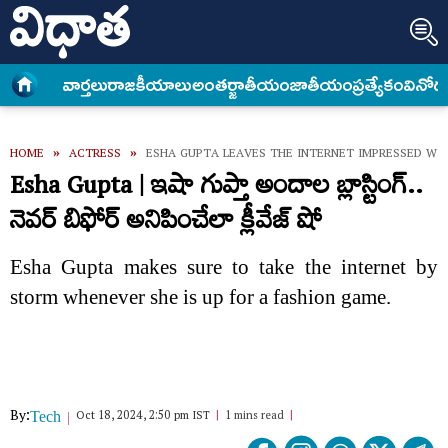
వార్త‌లు
రాజకీయాలు
అంత‌ర్జాతీయం
జాతీయం
ప్రత్యేకం
వినోద
HOME
»
ACTRESS
»
ESHA GUPTA LEAVES THE INTERNET IMPRESSED WIT
Esha Gupta | ఇషా గుప్తా అందాల బ్లాస్టింగ్..
నెవర్ బిఫోర్ అనిపించేలా క్లీవేజ్ షో
Esha Gupta makes sure to take the internet by
storm whenever she is up for a fashion game.
By:
Oct 18, 2024, 2:50 pm IST
1 mins read
Tech