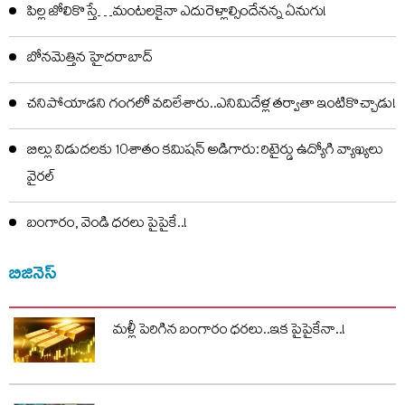
పిల్ల జోలికొస్తే…మంటలకైనా ఎదురెళ్లాల్సిందేనన్న ఏనుగు!
బోనమెత్తిన హైదరాబాద్
చనిపోయాడని గంగలో వదిలేశారు..ఎనిమిదేళ్ల తర్వాతా ఇంటికొచ్చాడు!
బిల్లు విడుదలకు 10శాతం కమిషన్ అడిగారు: రిటైర్డు ఉద్యోగి వ్యాఖ్యలు
వైరల్
బంగారం, వెండి ధరలు పైపైకే..!
బిజినెస్
మళ్లీ పెరిగిన బంగారం ధరలు..ఇక పైపైకేనా..!