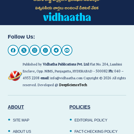
విశ్వసనీయ వార్తలు అందించే డిజిటల్ వేదిక
Follow Us:
Published by
Vidhatha Publications Pvt. Ltd
Flat No. 204, Lumbini
Enclave, Opp. NIMS, Punjagutta, HYDERABAD - 500082
Ph:
040 –
4953 2208
email:
info@vidhaatha.com Copyright © 2026 All rights
reserved. Developed @
DeepScienceTech
ABOUT
POLICIES
SITE MAP
EDITORIAL POLICY
ABOUT US
FACT-CHECKING POLICY