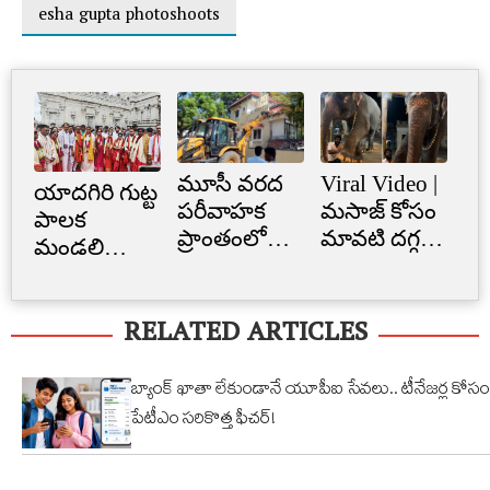
esha gupta photoshoots
మూసీ వరద
Viral Video |
Cr
యాదగిరి గుట్ట
పరీవాహక
మసాజ్ కోసం
Li
పాలక
ప్రాంతంలో
మావటి దగ్గర
క్రె
మండలి
అక్రమ
మారాం చేసిన
లిమ
ప్రమాణ
నిర్మాణం..
ఏనుగు..
బ్
స్వీకారం
RELATED ARTICLES
నార్సింగిలో
క్యూట్
అక
స్కూల్‌
వీడియో
తగ
భవనం
వైరల్!
బ్యాంక్ ఖాతా లేకుండానే యూపీఐ సేవలు.. టీనేజర్ల కోసం
కూల్చివేత
పేటీఎం సరికొత్త ఫీచర్!