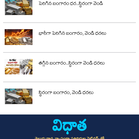
పెరిగిన బంగారం ధర..స్థిరంగా వెండి
భారీగా పెరిగిన బంగారం, వెండి ధరలు
తగ్గిన బంగారం..స్థిరంగా వెండి ధరలు
స్థిరంగా బంగారం, వెండి ధరలు
తెలుగు రాష్ట్ర వ్యాప్తంగా ప్రతినిధుల నెట్‌వర్క్‌తో