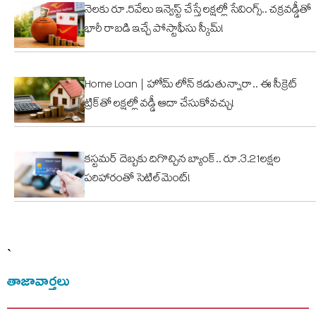
నెలకు రూ.5వేలు ఇన్వెస్ట్ చేస్తే లక్షల్లో సేవింగ్స్.. చక్రవడ్డీతో
భారీ రాబడి ఇచ్చే పోస్టాఫీసు స్కీమ్!
Home Loan | హోమ్ లోన్ కడుతున్నారా.. ఈ సీక్రెట్
ట్రిక్‌తో లక్షల్లో వడ్డీ ఆదా చేసుకోవచ్చు!
కస్టమర్ దెబ్బకు దిగొచ్చిన బ్యాంక్.. రూ.3.21లక్షల
పరిహారంతో సెటిల్‌మెంట్!
`
తాజావార్తలు