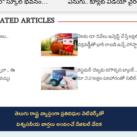
ిలో స్కూల్‌ భవనం
ఏనుగు.. క్యూట్ వీడియో వైర
త
ATED ARTICLES
వలు..
నెలకు రూ.5వేలు ఇన్వెస్ట్ చేస్తే లక్షల్
చక్రవడ్డీతో భారీ రాబడి ఇచ్చే పోస్టా
ారా.. ఈ
కస్టమర్ దెబ్బకు దిగొచ్చిన బ్యాంక్..
ోవచ్చు!
రూ.3.21లక్షల పరిహారంతో సెటిల్
తెలుగు రాష్ట్ర వ్యాప్తంగా ప్రతినిధుల నెట్‌వర్క్‌తో
విశ్వసనీయ వార్తలు అందించే డిజిటల్ వేదిక