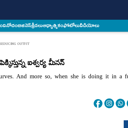
కం
వినోదం
బిజినెస్
క్రీడలు
ఆధ్యాత్మికం
ఫోటోలు
వీడియోలు
SEDUCING OUTFIT
కిస్తున్న ఐశ్వర్య మీనన్
urves. And more so, when she is doing it in a f