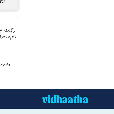
ల్!
అకస్మాత్తుగా తగ్గించేశాయా?
లో సేవింగ్స్..
ఫీసు స్కీమ్!
‌మెంట్!