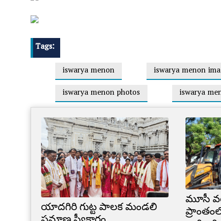
Tags:
iswarya menon
iswarya menon ima
iswarya menon photos
iswarya me
మూసీ వ
యాదగిరి గుట్ట పాలక మండలి
ప్రాంతంల
ప్రమాణ స్వీకారం