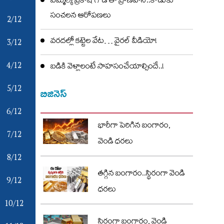
ఎమ్మెల్యే ప్రకాష్ గౌడ్ తో ప్రాణహాని..కొడుకు
సంచలన ఆరోపణలు
2/12
వరదల్లో కట్టెల వేట… వైరల్ వీడియో!
3/12
4/12
బడికి వెళ్లాలంటే సాహసంచేయాల్సిందే..!
5/12
బిజినెస్
6/12
భారీగా పెరిగిన బంగారం,
7/12
వెండి ధరలు
8/12
తగ్గిన బంగారం..స్థిరంగా వెండి
9/12
ధరలు
10/12
స్థిరంగా బంగారం, వెండి