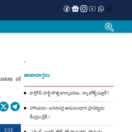
`
తాజావార్తలు
usion of
కాక్రోచ్ పార్టీ కొత్త కార్యాచరణ..‘క్యా బోల్తీ పబ్లిక్’!
పోలవరం-బనకచర్ల అనుసంధాన ప్రాజెక్టుకు
కేంద్రం బ్రేక్ !
1/12