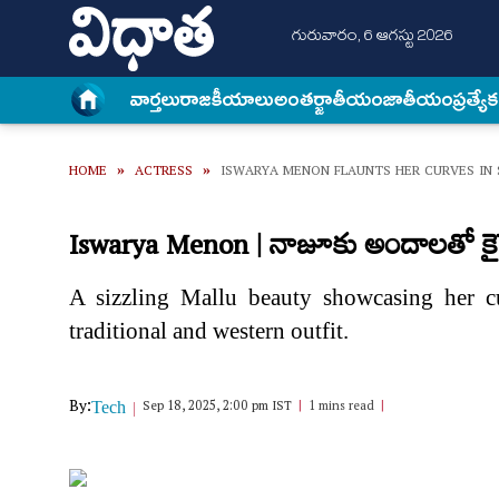
గురువారం, 6 ఆగస్టు 2026
వార్త‌లు
రాజకీయాలు
అంత‌ర్జాతీయం
జాతీయం
ప్రత్యే
HOME
»
ACTRESS
»
ISWARYA MENON FLAUNTS HER CURVES IN 
Iswarya Menon | నాజూకు అందాలతో కైపెక్
A sizzling Mallu beauty showcasing her c
traditional and western outfit.
By:
Sep 18, 2025, 2:00 pm IST
1 mins read
Tech