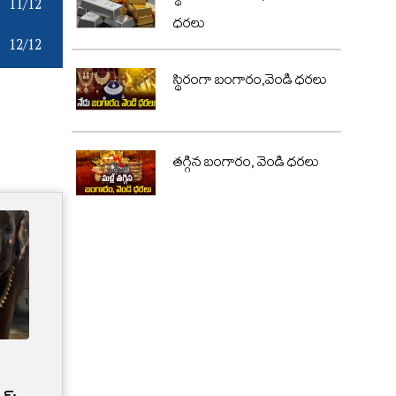
11/12
ధరలు
12/12
స్థిరంగా బంగారం,వెండి ధరలు
తగ్గిన బంగారం, వెండి ధరలు
Credit Card Limit | మీ క్రెడిట్
కార్డు లిమిట్‌‌ను బ్యాంకులు