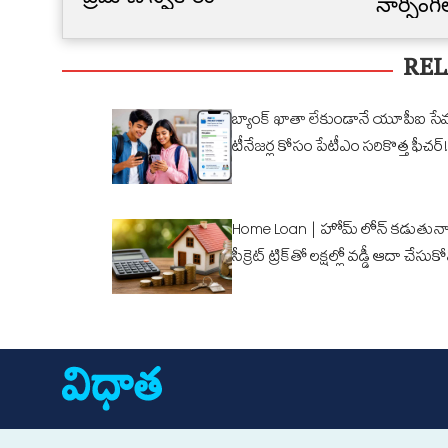
నార్సింగ
కూల్చివే
REL
బ్యాంక్ ఖాతా లేకుండానే యూపీఐ సే
టీనేజర్ల కోసం పేటీఎం సరికొత్త ఫీచర్!
Home Loan | హోమ్ లోన్ కడుతున్న
సీక్రెట్ ట్రిక్‌తో లక్షల్లో వడ్డీ ఆదా చేసుక