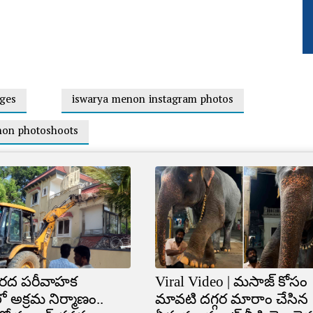
ges
iswarya menon instagram photos
non photoshoots
రద పరీవాహక
Viral Video | మసాజ్ కోసం
ో అక్రమ నిర్మాణం..
మావటి దగ్గర మారాం చేసిన