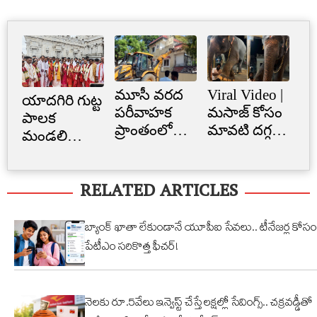
మూసీ వరద
Viral Video |
Cr
యాదగిరి గుట్ట
పరీవాహక
మసాజ్ కోసం
Li
పాలక
ప్రాంతంలో
మావటి దగ్గర
క్రె
మండలి
అక్రమ
మారాం చేసిన
లిమ
ప్రమాణ
నిర్మాణం..
ఏనుగు..
బ్
స్వీకారం
RELATED ARTICLES
నార్సింగిలో
క్యూట్
అక
స్కూల్‌
వీడియో
తగ
భవనం
వైరల్!
బ్యాంక్ ఖాతా లేకుండానే యూపీఐ సేవలు.. టీనేజర్ల కోసం
కూల్చివేత
పేటీఎం సరికొత్త ఫీచర్!
నెలకు రూ.5వేలు ఇన్వెస్ట్ చేస్తే లక్షల్లో సేవింగ్స్.. చక్రవడ్డీతో