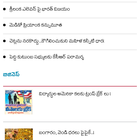
శ్రీలంక ఎలెవన్‌ పై భారత్ విజయం
మెడికో ప్రియాంక కన్నుమూత
చెట్లను నరకొద్దు..కౌగిలించుకుని మహిళ కన్నీటి ధార!
పెద్ది కుటుంబ సభ్యులకు కేసీఆర్ పరామర్శ
బిజినెస్
విద్యార్ధుల అమెరికా కలకు ట్రంప్ బ్రేక్ లు !
బంగారం, వెండి ధరలు పైపైకే..!