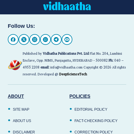
Follow Us:
Published by
Vidhatha Publications Pvt. Ltd
Flat No. 204, Lumbini
Enclave, Opp. NIMS, Punjagutta, HYDERABAD - 500082
Ph:
040 –
4953 2208
email:
info@vidhaatha.com Copyright © 2026 All rights
reserved. Developed @
DeepScienceTech
ABOUT
POLICIES
SITE MAP
EDITORIAL POLICY
ABOUT US
FACT-CHECKING POLICY
DISCLAIMER
CORRECTION POLICY