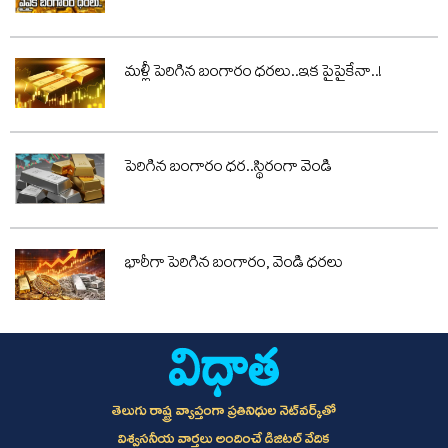
మళ్లీ పెరిగిన బంగారం ధరలు..ఇక పైపైకేనా..!
పెరిగిన బంగారం ధర..స్థిరంగా వెండి
భారీగా పెరిగిన బంగారం, వెండి ధరలు
తెలుగు రాష్ట్ర వ్యాప్తంగా ప్రతినిధుల నెట్‌వర్క్‌తో
విశ్వసనీయ వార్తలు అందించే డిజిటల్ వేదిక