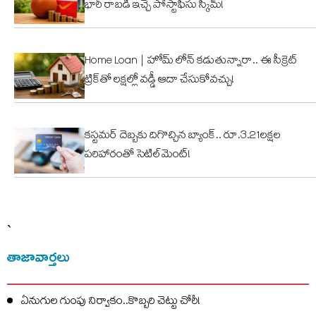
భారీ రాబడి ఇచ్చే పోస్టాఫీసు స్కీమ్!
Home Loan | హోమ్ లోన్ కడుతున్నారా.. ఈ సీక్రెట్
ట్రిక్‌తో లక్షల్లో వడ్డీ ఆదా చేసుకోవచ్చు!
కస్టమర్ దెబ్బకు దిగొచ్చిన బ్యాంక్.. రూ.3.21లక్షల
పరిహారంతో సెటిల్‌మెంట్!
`
తాజావార్తలు
ఏనుగుల గుంపు నిర్వాకం..కొబ్బరి చెట్టు చోరీ!