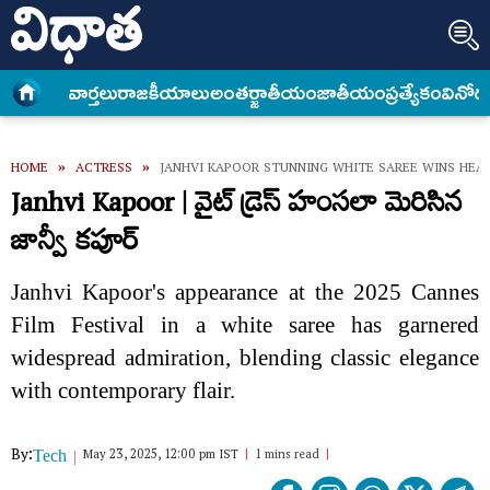
వార్త‌లు
రాజకీయాలు
అంత‌ర్జాతీయం
జాతీయం
ప్రత్యేకం
వినోద
HOME
»
ACTRESS
»
JANHVI KAPOOR STUNNING WHITE SAREE WINS HEA
Janhvi Kapoor | వైట్ డ్రెస్ హంసలా మెరిసిన
జాన్వీ కపూర్‌
Janhvi Kapoor's appearance at the 2025 Cannes
Film Festival in a white saree has garnered
widespread admiration, blending classic elegance
with contemporary flair.
By:
May 23, 2025, 12:00 pm IST
1 mins read
Tech