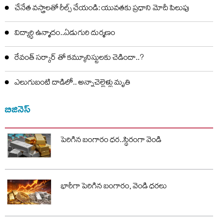
చేనేత వస్త్రాలతో రీల్స్ చేయండి: యువతకు ప్రధాని మోదీ పిలుపు
విద్యార్ధి ఉన్మాదం..ఏడుగురి దుర్మణం
రేవంత్ సర్కార్ తో కమ్యూనిస్టులకు చెడిందా..?
ఎలుగుబంటి దాడిలో.. అన్నాచెల్లెళ్లు మృతి
బిజినెస్
పెరిగిన బంగారం ధర..స్థిరంగా వెండి
భారీగా పెరిగిన బంగారం, వెండి ధరలు