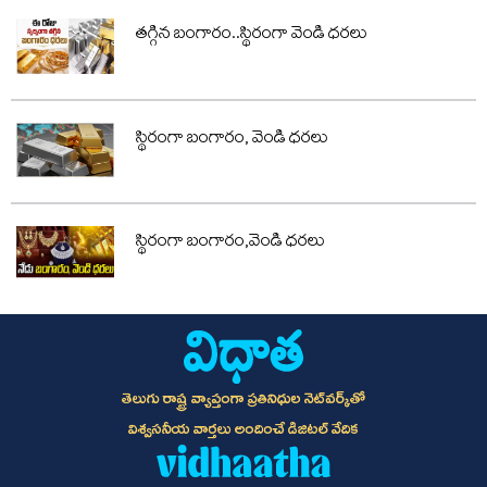
తగ్గిన బంగారం..స్థిరంగా వెండి ధరలు
స్థిరంగా బంగారం, వెండి ధరలు
స్థిరంగా బంగారం,వెండి ధరలు
తెలుగు రాష్ట్ర వ్యాప్తంగా ప్రతినిధుల నెట్‌వర్క్‌తో
విశ్వసనీయ వార్తలు అందించే డిజిటల్ వేదిక