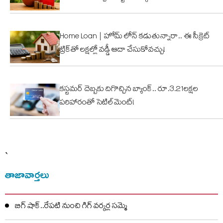
Home Loan | హోమ్ లోన్ కడుతున్నారా.. ఈ సీక్రెట్
ట్రిక్‌తో లక్షల్లో వడ్డీ ఆదా చేసుకోవచ్చు!
కస్టమర్ దెబ్బకు దిగొచ్చిన బ్యాంక్.. రూ.3.21లక్షల
పరిహారంతో సెటిల్‌మెంట్!
`
తాజావార్తలు
బిగ్ షాక్..రేపటి నుంచి గిగ్ వర్కర్ల సమ్మె