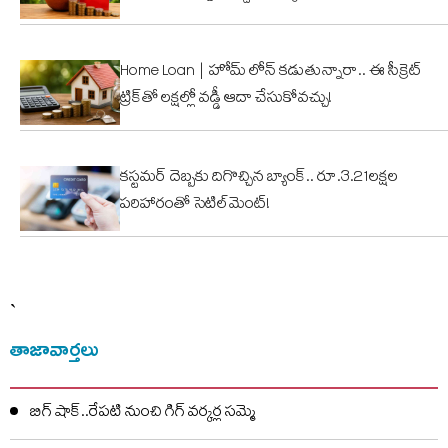
Home Loan | హోమ్ లోన్ కడుతున్నారా.. ఈ సీక్రెట్
ట్రిక్‌తో లక్షల్లో వడ్డీ ఆదా చేసుకోవచ్చు!
కస్టమర్ దెబ్బకు దిగొచ్చిన బ్యాంక్.. రూ.3.21లక్షల
పరిహారంతో సెటిల్‌మెంట్!
`
తాజావార్తలు
బిగ్ షాక్..రేపటి నుంచి గిగ్ వర్కర్ల సమ్మె