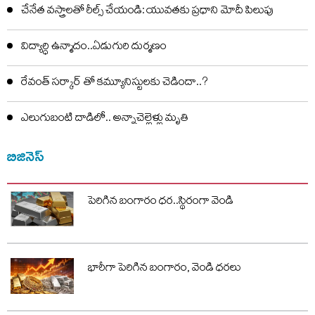
చేనేత వస్త్రాలతో రీల్స్ చేయండి: యువతకు ప్రధాని మోదీ పిలుపు
విద్యార్ధి ఉన్మాదం..ఏడుగురి దుర్మణం
రేవంత్ సర్కార్ తో కమ్యూనిస్టులకు చెడిందా..?
ఎలుగుబంటి దాడిలో.. అన్నాచెల్లెళ్లు మృతి
బిజినెస్
పెరిగిన బంగారం ధర..స్థిరంగా వెండి
భారీగా పెరిగిన బంగారం, వెండి ధరలు