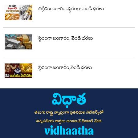
తగ్గిన బంగారం..స్థిరంగా వెండి ధరలు
స్థిరంగా బంగారం, వెండి ధరలు
స్థిరంగా బంగారం,వెండి ధరలు
తెలుగు రాష్ట్ర వ్యాప్తంగా ప్రతినిధుల నెట్‌వర్క్‌తో
విశ్వసనీయ వార్తలు అందించే డిజిటల్ వేదిక