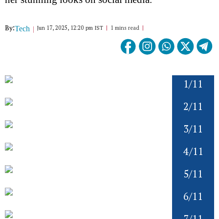
By:
Jun 17, 2025, 12:20 pm IST
1 mins read
Tech
1/11
2/11
3/11
4/11
5/11
6/11