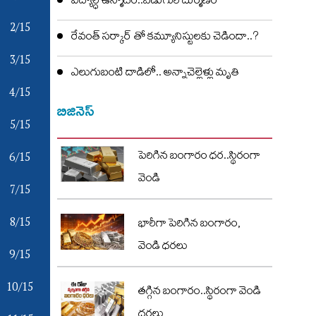
విద్యార్ధి ఉన్మాదం..ఏడుగురి దుర్మణం
2/15
రేవంత్ సర్కార్ తో కమ్యూనిస్టులకు చెడిందా..?
3/15
ఎలుగుబంటి దాడిలో.. అన్నాచెల్లెళ్లు మృతి
4/15
బిజినెస్
5/15
6/15
పెరిగిన బంగారం ధర..స్థిరంగా
వెండి
7/15
8/15
భారీగా పెరిగిన బంగారం,
వెండి ధరలు
9/15
10/15
తగ్గిన బంగారం..స్థిరంగా వెండి
ధరలు