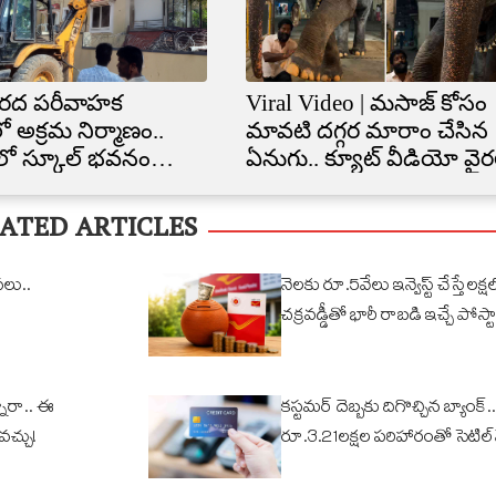
రద పరీవాహక
Viral Video | మసాజ్ కోసం
ో అక్రమ నిర్మాణం..
మావటి దగ్గర మారాం చేసిన
ిలో స్కూల్‌ భవనం
ఏనుగు.. క్యూట్ వీడియో వైర
త
ATED ARTICLES
వలు..
నెలకు రూ.5వేలు ఇన్వెస్ట్ చేస్తే లక్షల్
చక్రవడ్డీతో భారీ రాబడి ఇచ్చే పోస్టా
ారా.. ఈ
కస్టమర్ దెబ్బకు దిగొచ్చిన బ్యాంక్..
ోవచ్చు!
రూ.3.21లక్షల పరిహారంతో సెటిల్