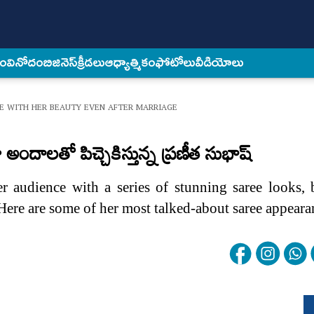
కం
వినోదం
బిజినెస్
క్రీడలు
ఆధ్యాత్మికం
ఫోటోలు
వీడియోలు
 WITH HER BEAUTY EVEN AFTER MARRIAGE
అందాలతో పిచ్చెకిస్తున్న ప్రణీత సుభాష్
r audience with a series of stunning saree looks, 
 Here are some of her most talked-about saree appeara