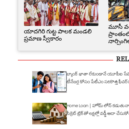
మూసీ వ
యాదగిరి గుట్ట పాలక మండలి
ప్రాంతంల
ప్రమాణ స్వీకారం
నార్సింగ
కూల్చివే
REL
బ్యాంక్ ఖాతా లేకుండానే యూపీఐ సే
టీనేజర్ల కోసం పేటీఎం సరికొత్త ఫీచర్!
Home Loan | హోమ్ లోన్ కడుతున్న
సీక్రెట్ ట్రిక్‌తో లక్షల్లో వడ్డీ ఆదా చేసుక