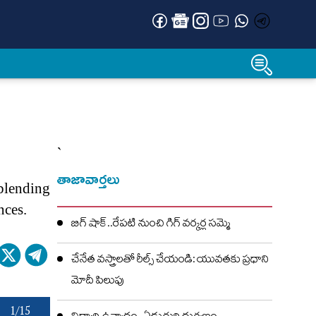
`
తాజావార్తలు
blending
nces.
బిగ్ షాక్..రేపటి నుంచి గిగ్ వర్కర్ల సమ్మె
చేనేత వస్త్రాలతో రీల్స్ చేయండి: యువతకు ప్రధాని
మోదీ పిలుపు
1/15