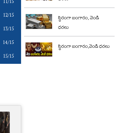
11/15
12/15
స్థిరంగా బంగారం, వెండి
ధరలు
13/15
14/15
స్థిరంగా బంగారం,వెండి ధరలు
15/15