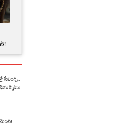
Credit Card Limit | మీ క్రెడిట్
కార్డు లిమిట్‌‌ను బ్యాంకులు
ల్!
అకస్మాత్తుగా తగ్గించేశాయా?
లో సేవింగ్స్..
ఫీసు స్కీమ్!
‌మెంట్!