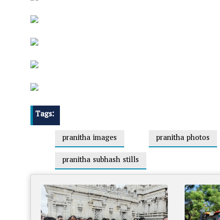
Tags:
pranitha images
pranitha photos
pranitha subhash stills