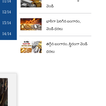
11/14
వెండి
12/14
భారీగా పెరిగిన బంగారం,
13/14
వెండి ధరలు
14/14
తగ్గిన బంగారం..స్థిరంగా వెండి
ధరలు