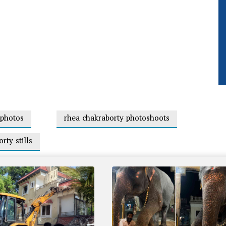
 photos
rhea chakraborty photoshoots
rty stills