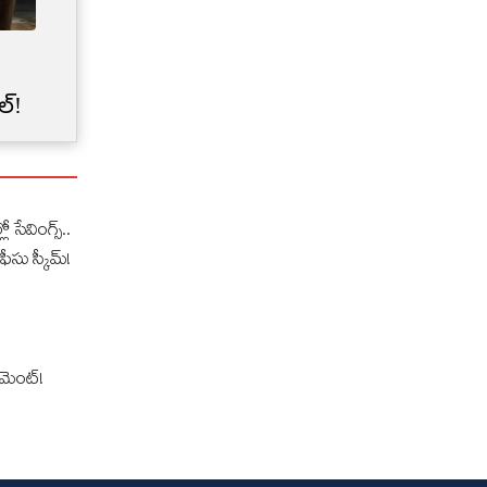
Credit Card Limit | మీ క్రెడిట్
కార్డు లిమిట్‌‌ను బ్యాంకులు
ల్!
అకస్మాత్తుగా తగ్గించేశాయా?
లో సేవింగ్స్..
ఫీసు స్కీమ్!
‌మెంట్!