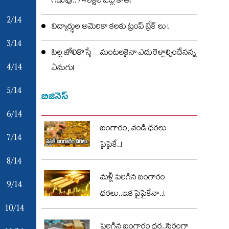
గడువు..74లక్షల ఓట్ల కోత!
2/14
విద్యార్ధుల అమెరికా కలకు ట్రంప్ బ్రేక్ లు !
3/14
పిల్ల జోలికొస్తే…మంటలకైనా ఎదురెళ్లాల్సిందేనన్న
4/14
ఏనుగు!
5/14
బిజినెస్
6/14
బంగారం, వెండి ధరలు
7/14
పైపైకే..!
8/14
మళ్లీ పెరిగిన బంగారం
9/14
ధరలు..ఇక పైపైకేనా..!
10/14
పెరిగిన బంగారం ధర..స్థిరంగా