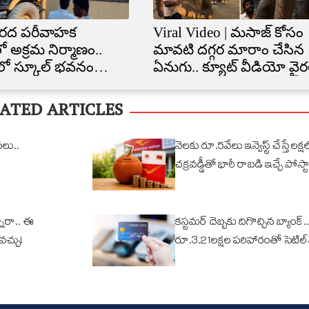
రద పరీవాహక
Viral Video | మసాజ్ కోసం
ో అక్రమ నిర్మాణం..
మావటి దగ్గర మారాం చేసిన
ిలో స్కూల్‌ భవనం
ఏనుగు.. క్యూట్ వీడియో వైర
త
ATED ARTICLES
వలు..
నెలకు రూ.5వేలు ఇన్వెస్ట్ చేస్తే లక్షల్
చక్రవడ్డీతో భారీ రాబడి ఇచ్చే పోస్టా
ారా.. ఈ
కస్టమర్ దెబ్బకు దిగొచ్చిన బ్యాంక్..
ోవచ్చు!
రూ.3.21లక్షల పరిహారంతో సెటిల్