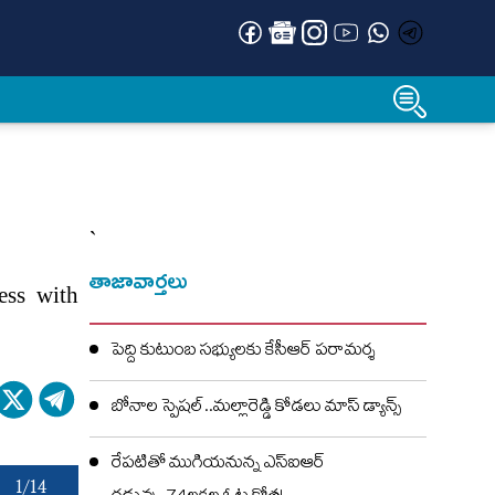
`
తాజావార్తలు
ess with
పెద్ది కుటుంబ సభ్యులకు కేసీఆర్ పరామర్శ
బోనాల స్పెషల్..మల్లారెడ్డి కోడలు మాస్ డ్యాన్స్
రేపటితో ముగియనున్న ఎస్‌ఐఆర్
1/14