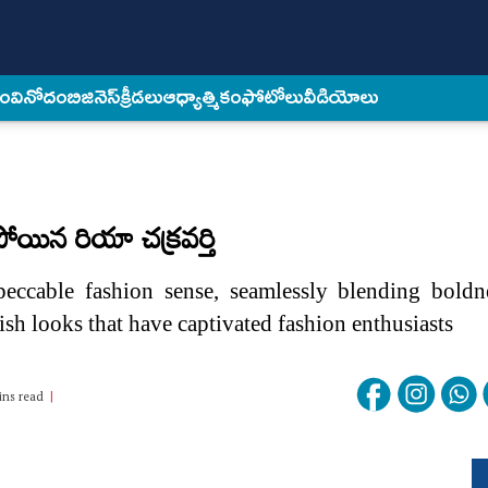
కం
వినోదం
బిజినెస్
క్రీడలు
ఆధ్యాత్మికం
ఫోటోలు
వీడియోలు
ిపోయిన రియా చక్రవర్తి
eccable fashion sense, seamlessly blending boldn
ish looks that have captivated fashion enthusiasts
ins read