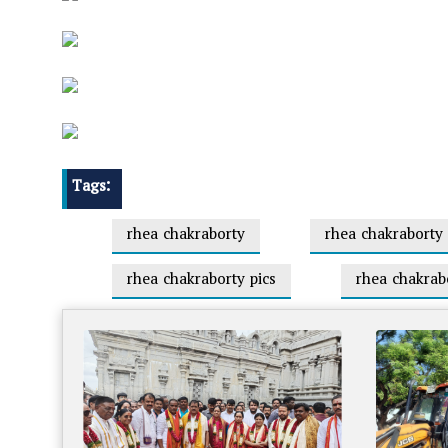
Tags:
rhea chakraborty
rhea chakraborty
rhea chakraborty pics
rhea chakrabo