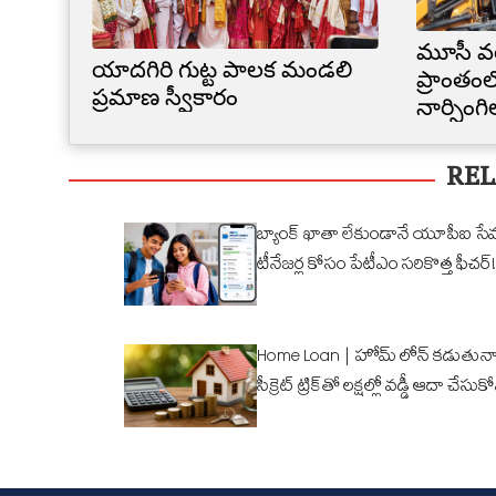
మూసీ వ
యాదగిరి గుట్ట పాలక మండలి
ప్రాంతంల
ప్రమాణ స్వీకారం
నార్సింగ
కూల్చివే
REL
బ్యాంక్ ఖాతా లేకుండానే యూపీఐ సే
టీనేజర్ల కోసం పేటీఎం సరికొత్త ఫీచర్!
Home Loan | హోమ్ లోన్ కడుతున్న
సీక్రెట్ ట్రిక్‌తో లక్షల్లో వడ్డీ ఆదా చేసుక