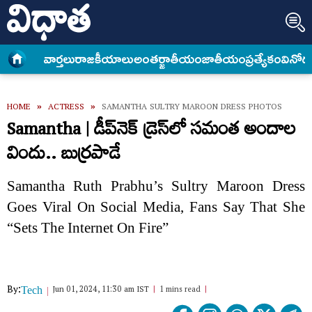
వార్త‌లు
రాజకీయాలు
అంత‌ర్జాతీయం
జాతీయం
ప్రత్యేకం
వినోద
HOME
»
ACTRESS
»
SAMANTHA SULTRY MAROON DRESS PHOTOS
Samantha | డీప్​నెక్​ డ్రెస్​లో సమంత అందాల
విందు.. బుర్రపాడే
Samantha Ruth Prabhu’s Sultry Maroon Dress
Goes Viral On Social Media, Fans Say That She
“Sets The Internet On Fire”
By:
Jun 01, 2024, 11:30 am IST
1 mins read
Tech