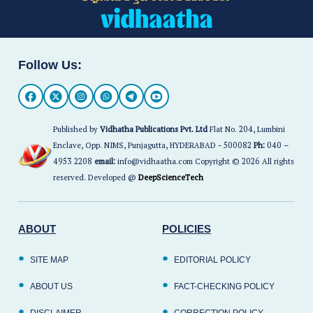
Follow Us:
Published by
Vidhatha Publications Pvt. Ltd
Flat No. 204, Lumbini
Enclave, Opp. NIMS, Punjagutta, HYDERABAD - 500082
Ph:
040 –
4953 2208
email:
info@vidhaatha.com Copyright © 2026 All rights
reserved. Developed @
DeepScienceTech
ABOUT
POLICIES
SITE MAP
EDITORIAL POLICY
ABOUT US
FACT-CHECKING POLICY