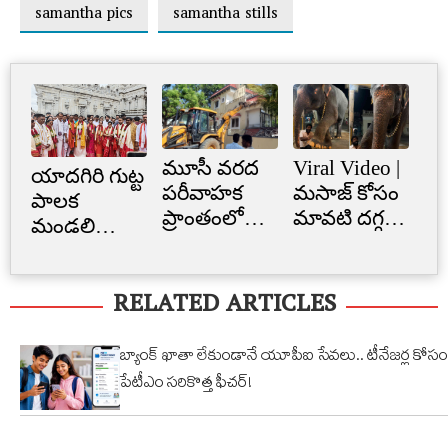
samantha pics
samantha stills
మూసీ వరద
Viral Video |
Cr
యాదగిరి గుట్ట
పరీవాహక
మసాజ్ కోసం
Li
పాలక
ప్రాంతంలో
మావటి దగ్గర
క్రె
మండలి
అక్రమ
మారాం చేసిన
లిమ
ప్రమాణ
నిర్మాణం..
ఏనుగు..
బ్
స్వీకారం
RELATED ARTICLES
నార్సింగిలో
క్యూట్
అక
స్కూల్‌
వీడియో
తగ
భవనం
వైరల్!
బ్యాంక్ ఖాతా లేకుండానే యూపీఐ సేవలు.. టీనేజర్ల కోసం
కూల్చివేత
పేటీఎం సరికొత్త ఫీచర్!