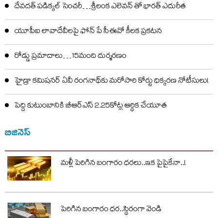
దేవదత్ పడిక్కల్‌ సెంచరీ…శ్రీలంక ఎలెవన్ తో భారత్ ఎదురీత
యూపీఐ లావాదేవీలపై ఫోన్ పే సీఈవో కీలక ప్రకటన
రోడ్డు ప్రమాదాలు…15మంది దుర్మరణం
హైడ్రా కమిషనర్ ఏవీ రంగనాథ్‌కు మరోసారి కోర్టు ధిక్కరణ నోటీసులు!
పెద్ది కుటుంబానికి బీఆర్ఎస్ 2.25కోట్ల ఆర్థిక చేయూత
బిజినెస్
మళ్లీ పెరిగిన బంగారం ధరలు..ఇక పైపైకేనా..!
పెరిగిన బంగారం ధర..స్థిరంగా వెండి