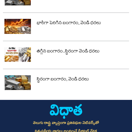
భారీగా పెరిగిన బంగారం, వెండి ధరలు
తగ్గిన బంగారం..స్థిరంగా వెండి ధరలు
స్థిరంగా బంగారం, వెండి ధరలు
తెలుగు రాష్ట్ర వ్యాప్తంగా ప్రతినిధుల నెట్‌వర్క్‌తో
విశ్వసనీయ వార్తలు అందించే డిజిటల్ వేదిక