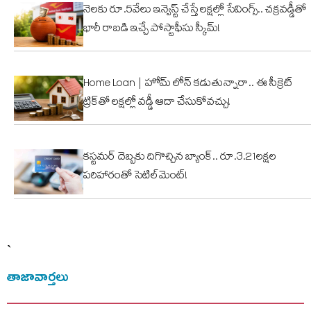
నెలకు రూ.5వేలు ఇన్వెస్ట్ చేస్తే లక్షల్లో సేవింగ్స్.. చక్రవడ్డీతో
భారీ రాబడి ఇచ్చే పోస్టాఫీసు స్కీమ్!
Home Loan | హోమ్ లోన్ కడుతున్నారా.. ఈ సీక్రెట్
ట్రిక్‌తో లక్షల్లో వడ్డీ ఆదా చేసుకోవచ్చు!
కస్టమర్ దెబ్బకు దిగొచ్చిన బ్యాంక్.. రూ.3.21లక్షల
పరిహారంతో సెటిల్‌మెంట్!
`
తాజావార్తలు