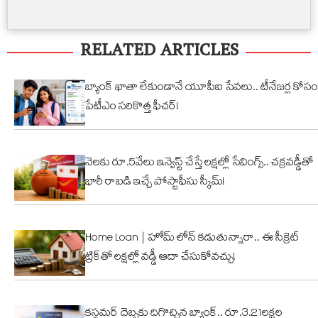
అక్రమ
మారాం చేసిన
లిమ
ప్రమాణ
నిర్మాణం..
ఏనుగు..
బ్
స్వీకారం
RELATED ARTICLES
నార్సింగిలో
క్యూట్
అక
స్కూల్‌
వీడియో
తగ
భవనం
వైరల్!
బ్యాంక్ ఖాతా లేకుండానే యూపీఐ సేవలు.. టీనేజర్ల కోసం
కూల్చివేత
పేటీఎం సరికొత్త ఫీచర్!
నెలకు రూ.5వేలు ఇన్వెస్ట్ చేస్తే లక్షల్లో సేవింగ్స్.. చక్రవడ్డీతో
భారీ రాబడి ఇచ్చే పోస్టాఫీసు స్కీమ్!
Home Loan | హోమ్ లోన్ కడుతున్నారా.. ఈ సీక్రెట్
ట్రిక్‌తో లక్షల్లో వడ్డీ ఆదా చేసుకోవచ్చు!
కస్టమర్ దెబ్బకు దిగొచ్చిన బ్యాంక్.. రూ.3.21లక్షల