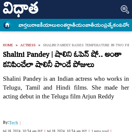
వార్త‌లు
రాజకీయాలు
అంత‌ర్జాతీయం
జాతీయం
ప్రత్యేకం
వినోద
HOME
»
ACTRESS
»
SHALINI PANDEY RAISES TEMPERATURE IN TWO PIEC
Shalini Pandey | షాలిని ఓపెన్ షో.. అంతా
కనిపించేలా షాలినీ పాండే పోజులు
Shalini Pandey is an Indian actress who works in
Telugu, Tamil and Hindi films. She made her
acting debut in the Telugu film Arjun Reddy
By:
Tech
Jul 18, 2024, 10:34 am IST
Jul 18, 2024, 10:34 am IST
1 mins read