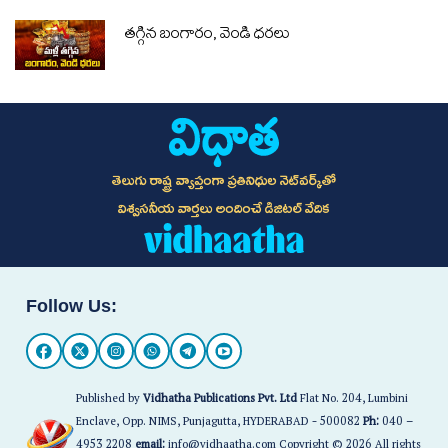
తగ్గిన బంగారం, వెండి ధరలు
తెలుగు రాష్ట్ర వ్యాప్తంగా ప్రతినిధుల నెట్‌వర్క్‌తో
విశ్వసనీయ వార్తలు అందించే డిజిటల్ వేదిక
Follow Us:
Published by
Vidhatha Publications Pvt. Ltd
Flat No. 204, Lumbini
Enclave, Opp. NIMS, Punjagutta, HYDERABAD - 500082
Ph:
040 –
4953 2208
email:
info@vidhaatha.com Copyright © 2026 All rights