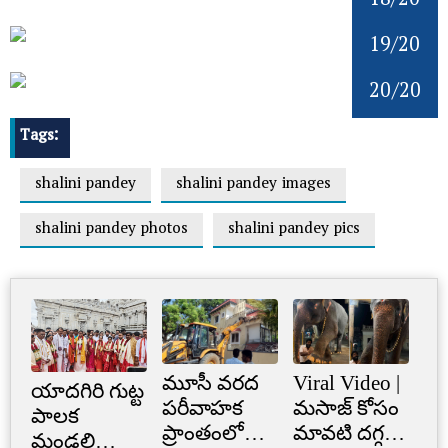
18/20
19/20
20/20
Tags:
shalini pandey
shalini pandey images
shalini pandey photos
shalini pandey pics
మూసీ వరద
Viral Video |
Cr
యాదగిరి గుట్ట
పరీవాహక
మసాజ్ కోసం
Li
పాలక
ప్రాంతంలో
మావటి దగ్గర
క్రె
మండలి