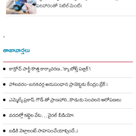
పరిహారంతో సెటిల్‌మెంట్!
`
తాజావార్తలు
కాక్రోచ్ పార్టీ కొత్త కార్యాచరణ..‘క్యా బోల్తీ పబ్లిక్’!
పోలవరం-బనకచర్ల అనుసంధాన ప్రాజెక్టుకు కేంద్రం బ్రేక్ !
ఎమ్మెల్యే ప్రకాష్ గౌడ్ తో ప్రాణహాని..కొడుకు సంచలన ఆరోపణలు
వరదల్లో కట్టెల వేట… వైరల్ వీడియో!
బడికి వెళ్లాలంటే సాహసంచేయాల్సిందే..!