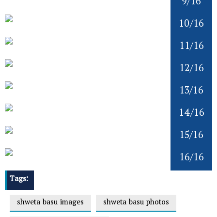
9/16
10/16
11/16
12/16
13/16
14/16
15/16
16/16
Tags:
shweta basu images
shweta basu photos