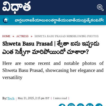
వార్త‌లు
రాజకీయాలు
అంత‌ర్జాతీయం
జాతీయం
ప్రత్యేకం
వినోద
HOME
»
ACTRESS
»
SHWETA BASU PRASAD MINDBLOWING PHOTOS
Shweta Basu Prasad | శ్వేతా బసు ఇప్పుడు
ఎంత సెక్సీగా మారిపోయిందో చూశారా?
Here are some recent and notable photos of
Shweta Basu Prasad, showcasing her elegance and
versatility
By:
May 21, 2025, 2:15 pm IST
1 mins read
Tech