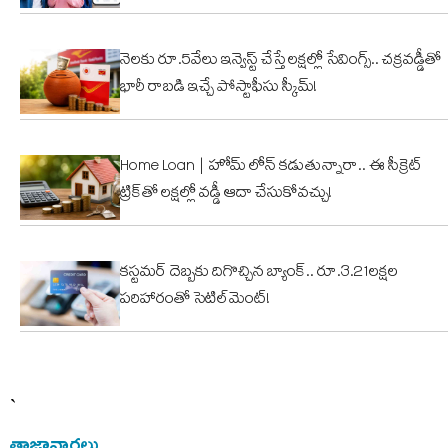
నెలకు రూ.5వేలు ఇన్వెస్ట్ చేస్తే లక్షల్లో సేవింగ్స్.. చక్రవడ్డీతో
భారీ రాబడి ఇచ్చే పోస్టాఫీసు స్కీమ్!
Home Loan | హోమ్ లోన్ కడుతున్నారా.. ఈ సీక్రెట్
ట్రిక్‌తో లక్షల్లో వడ్డీ ఆదా చేసుకోవచ్చు!
కస్టమర్ దెబ్బకు దిగొచ్చిన బ్యాంక్.. రూ.3.21లక్షల
పరిహారంతో సెటిల్‌మెంట్!
`
తాజావార్తలు