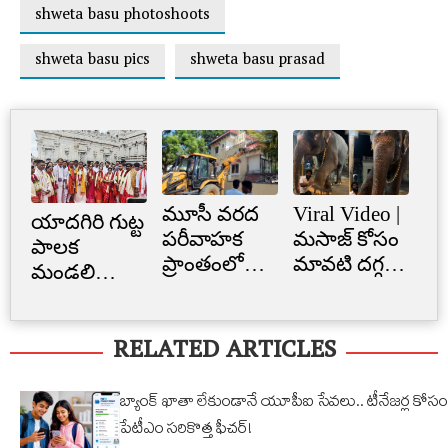
shweta basu photoshoots
shweta basu pics
shweta basu prasad
మూసీ వరద
Viral Video |
Cr
యాదగిరి గుట్ట
పరీవాహక
మసాజ్ కోసం
Li
పాలక
ప్రాంతంలో
మావటి దగ్గర
క్రె
మండలి
అక్రమ
మారాం చేసిన
లిమ
ప్రమాణ
నిర్మాణం..
ఏనుగు..
బ్
స్వీకారం
RELATED ARTICLES
నార్సింగిలో
క్యూట్
అక
స్కూల్‌
వీడియో
తగ
భవనం
వైరల్!
బ్యాంక్ ఖాతా లేకుండానే యూపీఐ సేవలు.. టీనేజర్ల కోసం
కూల్చివేత
పేటీఎం సరికొత్త ఫీచర్!