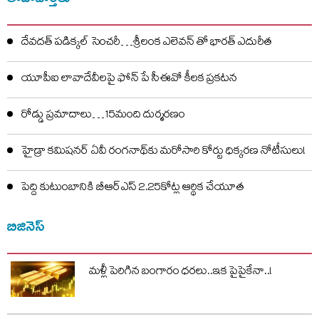
దేవదత్ పడిక్కల్‌ సెంచరీ…శ్రీలంక ఎలెవన్ తో భారత్ ఎదురీత
యూపీఐ లావాదేవీలపై ఫోన్ పే సీఈవో కీలక ప్రకటన
రోడ్డు ప్రమాదాలు…15మంది దుర్మరణం
హైడ్రా కమిషనర్ ఏవీ రంగనాథ్‌కు మరోసారి కోర్టు ధిక్కరణ నోటీసులు!
పెద్ది కుటుంబానికి బీఆర్ఎస్ 2.25కోట్ల ఆర్థిక చేయూత
బిజినెస్
మళ్లీ పెరిగిన బంగారం ధరలు..ఇక పైపైకేనా..!