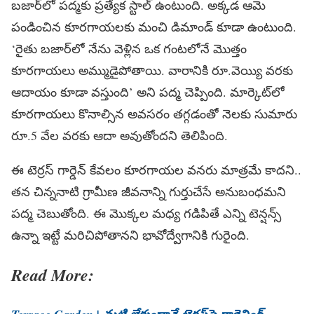
బజార్‌లో పద్మకు ప్రత్యేక స్టాల్ ఉంటుంది. అక్కడ ఆమె
పండించిన కూరగాయలకు మంచి డిమాండ్ కూడా ఉంటుంది.
‘రైతు బజార్‌లో నేను వెళ్లిన ఒక గంటలోనే మొత్తం
కూరగాయలు అమ్ముడైపోతాయి. వారానికి రూ.వెయ్యి వరకు
ఆదాయం కూడా వస్తుంది’ అని పద్మ చెప్పింది. మార్కెట్‌లో
కూరగాయలు కొనాల్సిన అవసరం తగ్గడంతో నెలకు సుమారు
రూ.5 వేల వరకు ఆదా అవుతోందని తెలిపింది.
ఈ టెర్రస్ గార్డెన్ కేవలం కూరగాయల వనరు మాత్రమే కాదని..
తన చిన్ననాటి గ్రామీణ జీవనాన్ని గుర్తుచేసే అనుబంధమని
పద్మ చెబుతోంది. ఈ మొక్కల మధ్య గడిపితే ఎన్ని టెన్షన్స్
ఉన్నా ఇట్టే మరిచిపోతానని భావోద్వేగానికి గురైంది.
Read More: