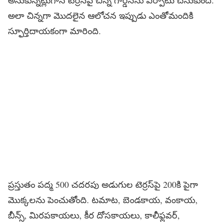
అలా చిన్నగా మొదలైన ఆలోచన ఇప్పుడు ఎంతోమందికి
స్ఫూర్తిదాయకంగా మారింది.
ప్రస్తుతం పద్మ 500 చదరపు అడుగుల టెర్రస్‌పై 200కి పైగా
మొక్కలను పెంచుతోంది. టమాట, బెండకాయ, వంకాయ,
బీన్స్, మిరపకాయలు, కీర దోసకాయలు, కాలీఫ్లవర్,