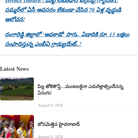
Terrace Garden | మట్టి లేకుండానే టెర్రస్‌పై గార్డెనింగ్..
సమ్మర్‌లో ఏసీ అవసరం లేకుండా చేసిన 70 ఏళ్ల వృద్ధుడి
ఆలోచన!
రంగారెడ్డి జిల్లాలో ‘అవ‌కాడో’ సాగు.. ఏడాదికి రూ. 13 ల‌క్ష‌లు
సంపాదిస్తున్న ఎంబీఏ గ్రాడ్యుయేట్..!
Latest News
పిల్ల జోలికొస్తే…మంటలకైనా ఎదురెళ్లాల్సిందేనన్న
ఏనుగు!
August 9, 2026
బోనమెత్తిన హైదరాబాద్
August 9, 2026