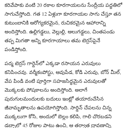
కరివేపాకు వంటి 20 రకాల కూరగాయలను సేంద్రీయ పద్ధతిలో
సాగుచేస్తోంది. గత 12 ఏళ్లుగా కూరగాయల సాగు చేస్తూ తన
కుటుంబానికి ఆరోగ్యకరమైన, రుచికరమైన ఆహారాన్ని
అందిస్తోంది. ఉల్లిగడ్డలు, వెల్లుల్లి, ఆలుగడ్డలు, చింతపండు
తప్ప మిగతా అన్ని కూరగాయాలు తమ టెర్రస్‌పైనే
పండిస్తోంది.
పద్మ టెర్రస్ గార్డెన్‌లో ఎక్కడా రసాయన ఎరువులు
కనిపించవు. వర్మీకంపోస్టు, ఆవుపేడ, కోడి ఎరువు, బోన్ మీల్,
వేప పిండి వంటి పూర్తిగా సహజసిద్ధమైన ఎరువులతో
మొక్కలకు పోషకాలను అందిస్తోంది. అలాగే
పురుగులమందులకు బదులు ఇంట్లో తయారుచేసిన
జీవామృతాలను ఉపయోగిస్తోంది. సార్డిన్ చేపలను చిన్న
ముక్కలుగా కోసి, అందులో బెల్లం కలిపి, గాలి చొరబడని
డబ్బాలో 45 రోజుల పాటు ఉంచి, ఆ తర్వాత ద్రావణాన్ని