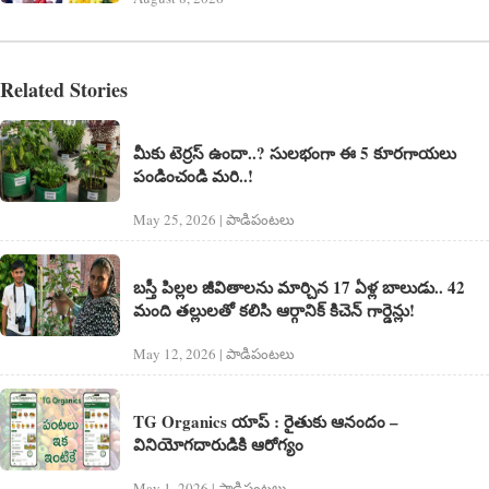
Related Stories
మీకు టెర్ర‌స్ ఉందా..? సుల‌భంగా ఈ 5 కూర‌గాయ‌లు
పండించండి మ‌రి..!
May 25, 2026 | పాడిపంటలు
బస్తీ పిల్లల జీవితాలను మార్చిన 17 ఏళ్ల బాలుడు.. 42
మంది తల్లులతో కలిసి ఆర్గానిక్ కిచెన్ గార్డెన్లు!
May 12, 2026 | పాడిపంటలు
TG Organics యాప్ : రైతుకు ఆనందం –
వినియోగదారుడికి ఆరోగ్యం
May 1, 2026 | పాడిపంటలు