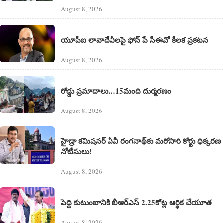
August 8, 2026
యూపీఐ లావాదేవీలపై ఫోన్ పే సీఈవో కీలక ప్రకటన
August 8, 2026
రోడ్డు ప్రమాదాలు…15మంది దుర్మరణం
August 8, 2026
హైడ్రా కమిషనర్ ఏవీ రంగనాథ్‌కు మరోసారి కోర్టు ధిక్కరణ
నోటీసులు!
August 8, 2026
పెద్ది కుటుంబానికి బీఆర్ఎస్ 2.25కోట్ల ఆర్థిక చేయూత
August 8, 2026