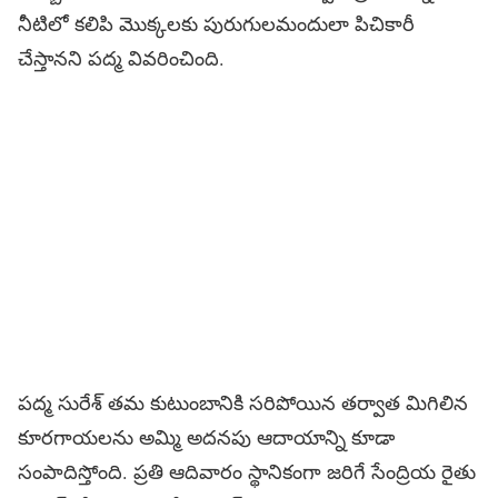
నీటిలో కలిపి మొక్కలకు పురుగులమందులా పిచికారీ
చేస్తానని పద్మ వివరించింది.
పద్మ సురేశ్ తమ కుటుంబానికి సరిపోయిన తర్వాత మిగిలిన
కూరగాయలను అమ్మి అదనపు ఆదాయాన్ని కూడా
సంపాదిస్తోంది. ప్రతి ఆదివారం స్థానికంగా జరిగే సేంద్రియ రైతు