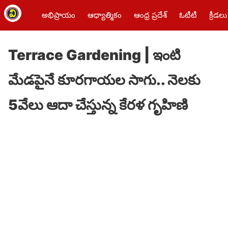
అభిప్రాయం
ఆధ్యాత్మికం
ఆంధ్ర ప్రదేశ్
ఓటీటీ
క్రీడలు
Terrace Gardening | ఇంటి
మేడపైనే కూరగాయల సాగు.. నెలకు
5వేలు ఆదా చేస్తున్న కేరళ గృహిణి