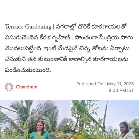
Terrace Gardening | నగరాల్లో దొరికే కూరగాయలతో
విసుగుచెందిన కేరళ గృహిణి.. సొంతంగా సేంద్రియ సాగు
మొదలుపెట్టింది. ఇంటి మేడపైనే చిన్న తోటను ఏర్పాటు
చేసుకుని తన కుటుంబానికి కావాల్సిన కూరగాయలను
పండించుకుంటుంది.
Published On : May 11, 2026
Chandram
8:03 PM IST