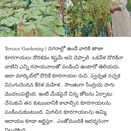
Terrace Gardening | నగరాల్లో ఉండే వారికి తాజా
కూరగాయలు దొరకడం కష్టమే అని చెప్పాలి. ఒకవేళ దొరికినా
వాటిని ఎన్ని రసాయనాలతో పండించి ఉంటారో తెలియదు.
అలా మార్కెట్‌లో దొరికే కూరగాయల రుచి, స్వచ్ఛత నచ్చక
విసుగుచెందిన కేరళ మహిళ.. సొంతంగా సేంద్రియ సాగు
మొదలుపెట్టింది. ఇంటి మేడపైనే చిన్న తోటను ఏర్పాటు
చేసుకుని తన కుటుంబానికి కావాల్సిన కూరగాయలను
పండించుకుంటుంది. మిగిలిన కూరగాయలను అమ్మి
ఆదాయం కూడా ఆర్జిస్తూ.. ఎంతోమందికి ఆదర్శనంగా
నిలుస్తోంది.