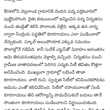
కేరళలోని వెల్లరాండ గ్రామానికి చెందిన పద్మ పల్లెటూరిలో
పుట్టిపెరిగింది. రైతు కుటుంబంలో జన్మించిన పద్మ చిన్నతనం
నుంచి తండ్రితో కలిసి పొలాలకు వెళ్లేది. అక్కడ తన నాన్న
ద్వారా సేంద్రియ పద్ధతిలో కూరగాయలు ఎలా పండించాలో
నేర్చుకుంది. స్కూల్ అయిపోయాక ఎక్కువ సమయం
పొలాల్లోనే గడిపేది. కానీ సురేశ్‌ ఎట్టన్‌తో వివాహం అనంతరం
ఆమె తిరువనంతపురం వెళ్లాల్సి వచ్చింది. చిన్నతనం నుంచి
గ్రామీణ వాతావరణంలో పెరిగిన పద్మకు సిటీ జీవితం కొత్తగా
అనిపించింది. ముఖ్యంగా గ్రామాల్లో లభించే తాజా
కూరగాయలు, వాటి రుచి, స్వచ్ఛత సిటీలో కనిపించకపోవడం
ఆమెను ఎంతో కలిచివేసింది. సిటీలో రసాయనాలతో నిండి
కూరగాయలు తిని ఆరోగ్యాన్ని పాడుచేసుకునే బదులు తానే
సొంతంగా కూరగాయలు పండించాలని నిర్ణయించుకుంది.
అనుకున్నట్లుగానే టెర్రస్‌పై చిన్న గార్డెన్‌ను ఏర్పాటు చేసుకుంది.