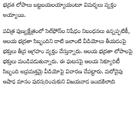
భద్రత లోపాలు బట్టబయలయ్యాయంటూ విమర్శలు వ్యక్తం
అయ్యాయి.
పవిత్ర పుణ్యక్షేత్రంలో సెల్‌ఫోన్‌ల నిషేధం నిబంధనలు ఉన్నప్పటికీ,
ఆలయ భద్రతా సిబ్బందిని దాటి ఇలాంటి వీడియోలు తీయడంపై
భక్తులు తీవ్ర ఆగ్రహం వ్యక్తం చేస్తున్నారు. ఆలయ భద్రతా లోపాలపై
భక్తులు మండిపడుతున్నారు. ఈ ఘటనపై ఆలయ సెక్యూరిటీ
సిబ్బంది అప్రమత్తమై వీడియోపై విచారణ చేపట్టారు. మరోవైపు
ఆషాఢ మాసం పురస్కరించుకుని విజయవాడ ఇంద్రకిలాద్రి
అమ్మవారి దర్శనం కోసం భక్తులు భారీగా తరలివచ్చారు.
Vijayawada ..
Security lapse on Vijayawada Indrakeeladri..