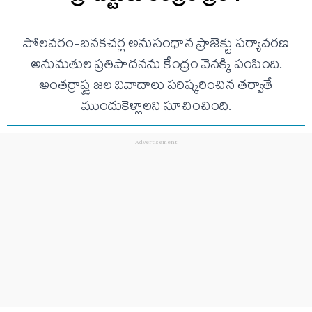
పోలవరం-బనకచర్ల అనుసంధాన ప్రాజెక్టు పర్యావరణ
అనుమతుల ప్రతిపాదనను కేంద్రం వెనక్కి పంపింది.
అంతర్రాష్ట్ర జల వివాదాలు పరిష్కరించిన తర్వాతే
ముందుకెళ్లాలని సూచించింది.