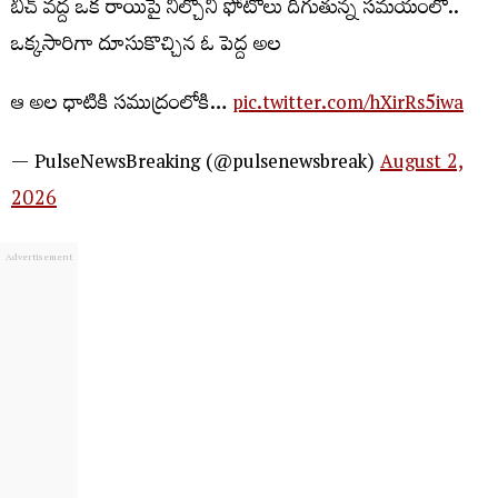
బీచ్ వద్ద ఒక రాయిపై నిల్చొని ఫోటోలు దిగుతున్న సమయంలో..
ఒక్కసారిగా దూసుకొచ్చిన ఓ పెద్ద అల
ఆ అల ధాటికి సముద్రంలోకి…
pic.twitter.com/hXirRs5iwa
— PulseNewsBreaking (@pulsenewsbreak)
August 2,
2026