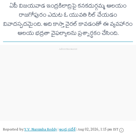
ఏపీ విజయవాడ ఇంద్రకిలాద్రిపై కనకదుర్గమ్మ ఆలయం
రాజగోపురం ఎదుట ఓ యువతి రీల్ చేయడం
వివాదస్పదమైంది. అది కాస్తా వైరల్ కావడంతో ఈ వ్యవహారం
ఆలయ భద్రతా వైఫల్యాలను ప్రశ్నార్థకం చేసింది.
Reported by:
Y.V. Narsimha Reddy
|
ఆంధ్ర ప్రదేశ్
|
Aug 02, 2026, 1:15 pm IST