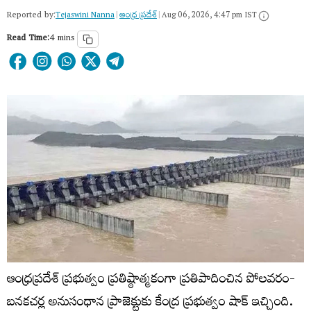
Reported by:
Tejaswini Nanna
|
ఆంధ్ర ప్రదేశ్
|
Aug 06, 2026, 4:47 pm IST
Read Time:
4 mins
ఆంధ్రప్రదేశ్ ప్రభుత్వం ప్రతిష్ఠాత్మకంగా ప్రతిపాదించిన పోలవరం-
బనకచర్ల అనుసంధాన ప్రాజెక్టుకు కేంద్ర ప్రభుత్వం షాక్ ఇచ్చింది.