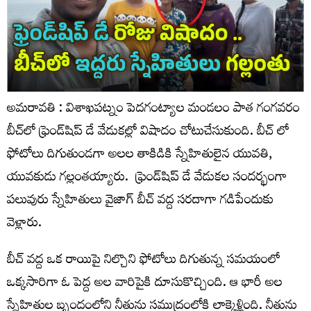
అమరావతి : విశాఖపట్నం పెదగంట్యాల మండలం పాత గంగవరం
బీచ్‌లో ఫ్రెండ్‌షిప్ డే వేడుకల్లో విషాదం చోటుచేసుకుంది. బీచ్ లో
ఫోటోలు దిగుతుండగా అలల తాకిడికి స్నేహితులైన యువతి,
యువకుడు గల్లంతయ్యారు. ఫ్రెండ్‌షిప్ డే వేడుకల సందర్భంగా
పలువురు స్నేహితులు వైజాగ్ బీచ్ వద్ద సరదాగా గడిపేందుకు
వెళ్లారు.
బీచ్ వద్ద ఒక రాయిపై నిల్చొని ఫోటోలు దిగుతున్న సమయంలో
ఒక్కసారిగా ఓ పెద్ద అల వారిపైకి దూసుకొచ్చింది. ఆ భారీ అల
స్నేహితుల బృందంలోని నీతును సముద్రంలోకి లాక్కెళ్లింది. నీతును