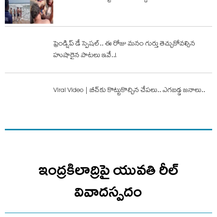
ఫ్రెండ్షిప్ డే స్పెష‌ల్.. ఈ రోజు మ‌నం గుర్తు తెచ్చుకోవ‌ల్సిన
హుషారైన పాట‌లు ఇవే..!
Viral Video | బీచ్‌కు కొట్టుకొచ్చిన చేప‌లు.. ఎగ‌బ‌డ్డ జ‌నాలు..
ఇంద్రకిలాద్రిపై యువతి రీల్
వివాదస్పదం