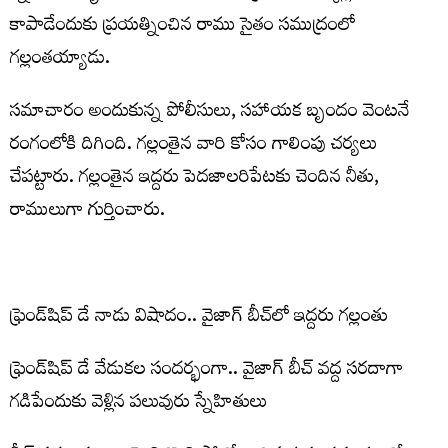
కాపాడేందుకు ప్రయత్నించిన రాము సైతం సముద్రంలో
గల్లంతయ్యాడు.
సమాచారం అందుకున్న పోలీసులు, సహాయక బృందం వెంటనే
రంగంలోకి దిగింది. గల్లంతైన వారి కోసం గాలింపు చర్యలు
చేపట్టారు. గల్లంతైన ఇద్దరు పెదజాలరిపేటకు చెందిన నీతు,
రాములుగా గుర్తించారు.
ఫ్రెండ్‌షిప్ డే నాడు విషాదం.. వైజాగ్ బీచ్‌లో ఇద్దరు గల్లంతు
ఫ్రెండ్‌షిప్ డే వేడుకల సందర్భంగా.. వైజాగ్ బీచ్ వద్ద సరదాగా
గడిపేందుకు వెళ్లిన పలువురు స్నేహితులు