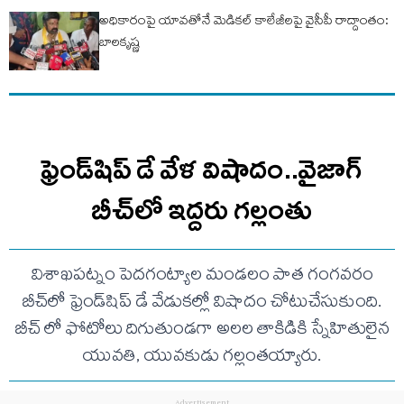
అధికారంపై యావతోనే మెడికల్ కాలేజీలపై వైసీపీ రాద్దాంతం:
బాలకృష్ణ
ఫ్రెండ్‌షిప్ డే వేళ విషాదం..వైజాగ్
బీచ్‌లో ఇద్దరు గల్లంతు
విశాఖపట్నం పెదగంట్యాల మండలం పాత గంగవరం
బీచ్‌లో ఫ్రెండ్‌షిప్ డే వేడుకల్లో విషాదం చోటుచేసుకుంది.
బీచ్ లో ఫోటోలు దిగుతుండగా అలల తాకిడికి స్నేహితులైన
యువతి, యువకుడు గల్లంతయ్యారు.