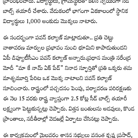
ప్రారంభించారు. విద్యార్థులు, గ్రామస్థులతో కలిసి స్వయంగా సీడ్
బాల్స్ తయారీ చేశారు. వేడుకలలో భాగంగా ఏకకాలంలో స్థానిక
విద్యార్థులు 1,000 అంకుడు మొక్కలు నాటారు.
ఈ సందర్బంగా పవన్ కల్యాణ్ మాట్లాడుతూ.. ప్రతి చెట్టు
వాతావరణ మార్పుల ప్రభావం నుంచి భూమిని కాపాడుతుందని
ఏపీ డిప్యూటీసీఎం పవన్‌ కల్యాణ్‌ అన్నారు.ప్రధాన మంత్రి నరేంద్ర
మోదీ “మా కే నామ్ ఏక్ పేడ్” నినాద స్ఫూర్తితో ప్రతి ఒక్కరు తమ
మాతృమూర్తి పేరిట ఒక మొక్క నాటాలని పవన్ కల్యాణ్
సూచించారు. రాష్ట్రంలో పచ్చదనం పెంపు, పర్యావరణ పరిరక్షణకు
ఈ నెల 15 వరకు రాష్ట్ర వ్యాప్తంగా 2.5 కోట్ల సీడ్‌ బాల్స్‌ తయారీ
లక్ష్యంగా పెట్టుకున్నట్లు చెప్పారు. విత్తన బంతులను అడవులు, కొండ
ప్రాంతాలు, నదీతీరాల్లో వెదజల్లే ఏర్పాటు చేసినట్లు చెప్పారు.
ఈ కార్యక్రమంలో మైలవరం శాసన సభ్యులు వసంత కృష్ణ ప్రసాద్,