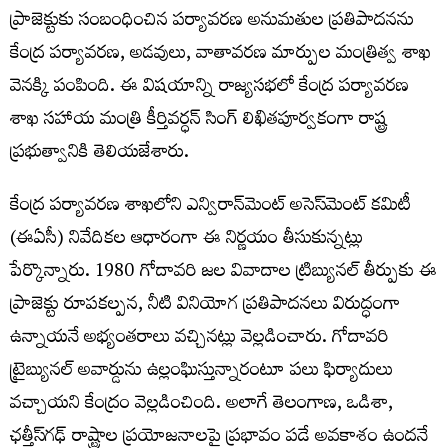
ప్రాజెక్టుకు సంబంధించిన పర్యావరణ అనుమతుల ప్రతిపాదనను
కేంద్ర పర్యావరణ, అడవులు, వాతావరణ మార్పుల మంత్రిత్వ శాఖ
వెనక్కి పంపింది. ఈ విషయాన్ని రాజ్యసభలో కేంద్ర పర్యావరణ
శాఖ సహాయ మంత్రి కీర్తివర్ధన్ సింగ్ లిఖితపూర్వకంగా రాష్ట్ర
ప్రభుత్వానికి తెలియజేశారు.
కేంద్ర పర్యావరణ శాఖలోని ఎన్విరాన్‌మెంట్ అసెస్‌మెంట్ కమిటీ
(ఈఏసీ) నివేదికల ఆధారంగా ఈ నిర్ణయం తీసుకున్నట్లు
పేర్కొన్నారు. 1980 గోదావరి జల వివాదాల ట్రిబ్యునల్ తీర్పుకు ఈ
ప్రాజెక్టు రూపకల్పన, నీటి వినియోగ ప్రతిపాదనలు విరుద్ధంగా
ఉన్నాయనే అభ్యంతరాలు వచ్చినట్లు వెల్లడించారు. గోదావరి
ట్రైబ్యునల్ అవార్డును ఉల్లంఘిస్తున్నారంటూ పలు ఫిర్యాదులు
వచ్చాయని కేంద్రం వెల్లడించింది. అలాగే తెలంగాణ, ఒడిశా,
ఛత్తీస్‌గఢ్ రాష్ట్రాల ప్రయోజనాలపై ప్రభావం పడే అవకాశం ఉందనే