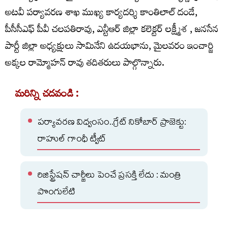
అటవీ పర్యావరణ శాఖ ముఖ్య కార్యదర్శి కాంతిలాల్ దండే,
పీసీసీఎఫ్ పీవీ చలపతిరావు, ఎన్టీఆర్ జిల్లా కలెక్టర్ లక్ష్మీశ , జనసేన
పార్టీ జిల్లా అధ్యక్షులు సామినేని ఉదయభాను, మైలవరం ఇంచార్జి
అక్కల రామ్మోహన్ రావు తదితరులు పాల్గొన్నారు.
మరిన్ని చదవండి :
పర్యావరణ విధ్వంసం..గ్రేట్ నికోబార్ ప్రాజెక్టు:
రాహుల్ గాంధీ ట్వీట్
రిజిస్ట్రేషన్ చార్జీలు పెంచే ప్రసక్తి లేదు : మంత్రి
పొంగులేటి