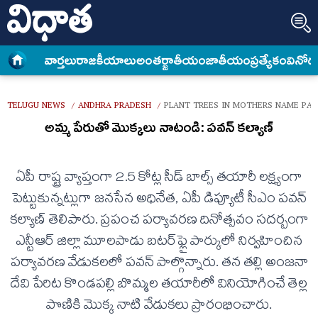
వార్త‌లు
రాజకీయాలు
అంత‌ర్జాతీయం
జాతీయం
ప్రత్యేకం
వినోద
TELUGU NEWS
ANDHRA PRADESH
PLANT TREES IN MOTHERS NAME PA
/
/
అమ్మ పేరుతో మొక్కలు నాటండి: పవన్ కల్యాణ్
ఏపీ రాష్ట్ర వ్యాప్తంగా 2.5 కోట్ల సీడ్‌ బాల్స్‌ తయారీ లక్ష్యంగా
పెట్టుకున్నట్లుగా జనసేన అధినేత, ఏపీ డిప్యూటీ సీఎం పవన్
కల్యాణ్ తెలిపారు. ప్రపంచ పర్యావరణ దినోత్సవం సదర్బంగా
ఎన్టీఆర్‌ జిల్లా మూలపాడు బటర్‌ఫ్లై పార్కులో నిర్వహించిన
పర్యావరణ వేడుకలలో పవన్‌ పాల్గొన్నారు. తన తల్లి అంజనా
దేవి పేరిట కొండపల్లి బొమ్మల తయారీలో వినియోగించే తెల్ల
పొణికి మొక్క నాటి వేడుకలు ప్రారంభించారు.