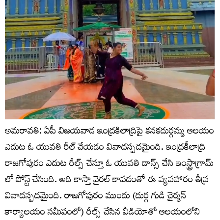
అమరావతి: ఏపీ విజయవాడ ఇంద్రకిలాద్రిపై కనకదుర్గమ్మ ఆలయం
ఎదుట ఓ యువతి రీల్ చేయడం వివాదస్పదమైంది. ఇంద్రకీలాద్రి
రాజగోపురం ఎదుట రీల్స్ చేస్తూ ఓ యువతి డాన్స్ చేసి ఇంస్ట్రాగ్రామ్
లో పోస్ట్ చేసింది. అది కాస్తా వైరల్ కావడంతో ఈ వ్యవహారం తీవ్ర
వివాదస్పదమైంది. రాజగోపురం ముందు (దుర్గ గుడి చైర్మన్
కార్యాలయం సమీపంలో) రీల్స్ చేసిన వీడియోతో ఆలయంలోని