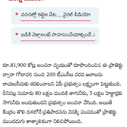
వరదల్లో కట్టెల వేట… వైరల్ వీడియో!
బడికి వెళ్లాలంటే సాహసంచేయాల్సిందే..!
రూ.81,900 కోట్ల అంచనా వ్యయంతో రూపొందించిన ఈ ప్రాజెక్టు
ద్వారా గోదావరి నుంచి 200 టీఎంసీల వరద జలాలను
రాయలసీమకు తరలించాలని ఏపీ ప్రభుత్వం లక్ష్యంగా పెట్టుకుంది.
దీనివల్ల సుమారు 80 లక్షల మందికి తాగునీరు, 3 లక్షల హెక్టార్లకు
సాగునీరు అందుతుందని ప్రభుత్వం అంచనా వేసింది. అయితే
కేంద్రం తొలి దశలోనే ప్రతిపాదనను వెనక్కి పంపడంతో ప్రాజెక్టు
ముందడుగు తాత్కాలికంగా నిలిచిపోయింది.