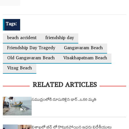
Tags:
beach accident
friendship day
Friendship Day Tragedy
Gangavaram Beach
Old Gangavaram Beach
Visakhapatnam Beach
Vizag Beach
RELATED ARTICLES
సముద్రంలోకి దూసుకెళ్లిన థార్..ఒకరి మృతి
విశాఖలో బీచ్ లో కొట్టుకపోయిన ఇద్దరు విదేశీయులు