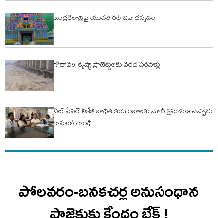
ఇంద్రకిలాద్రిపై యువతి రీల్ వివాదస్పదం
గోదావరి, కృష్ణా ప్రాజెక్టులకు వరద పరవళ్లు
నీట్ పేపర్ లీకేజి బాధిత కుటుంబాలకు మోదీ క్షమాపణ చెప్పాలి:
రాహుల్ గాంధీ
పోలవరం-బనకచర్ల అనుసంధాన
ప్రాజెక్టుకు కేంద్రం బ్రేక్ !