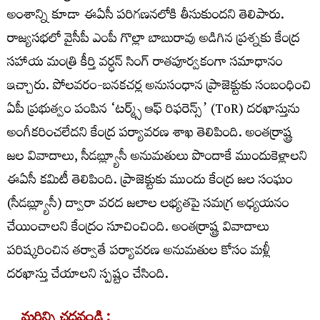
అంశాన్ని కూడా ఈఏసీ పరిగణనలోకి తీసుకుందని తెలిపారు.
రాజ్యసభలో వైసీపీ ఎంపీ గొల్లా బాబురావు అడిగిన ప్రశ్నకు కేంద్ర
సహాయ మంత్రి కీర్తి వర్ధన్ సింగ్ రాతపూర్వకంగా సమాధానం
ఇచ్చారు. పోలవరం-బనకచర్ల అనుసంధాన ప్రాజెక్టుకు సంబంధించి
ఏపీ ప్రభుత్వం పంపిన ‘టర్మ్స్ ఆఫ్ రిఫరెన్స్’ (ToR) దరఖాస్తును
అంగీకరించలేదని కేంద్ర పర్యావరణ శాఖ తెలిపింది. అంతర్రాష్ట్ర
జల వివాదాలు, సీడబ్ల్యూసీ అనుమతులు పొందాకే ముందుకెళ్లాలని
ఈఏసీ కమిటీ తెలిపింది. ప్రాజెక్టుకు ముందు కేంద్ర జల సంఘం
(సీడబ్ల్యూసీ) ద్వారా వరద జలాల లభ్యతపై సమగ్ర అధ్యయనం
చేయించాలని కేంద్రం సూచించింది. అంతర్రాష్ట్ర వివాదాలు
పరిష్కరించిన తర్వాతే పర్యావరణ అనుమతుల కోసం మళ్లీ
దరఖాస్తు చేయాలని స్పష్టం చేసింది.
మరిన్ని చదవండి :