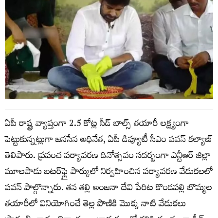
ఏపీ రాష్ట్ర వ్యాప్తంగా 2.5 కోట్ల సీడ్‌ బాల్స్‌ తయారీ లక్ష్యంగా
పెట్టుకున్నట్లుగా జనసేన అధినేత, ఏపీ డిప్యూటీ సీఎం పవన్ కల్యాణ్
తెలిపారు. ప్రపంచ పర్యావరణ దినోత్సవం సదర్బంగా ఎన్టీఆర్‌ జిల్లా
మూలపాడు బటర్‌ఫ్లై పార్కులో నిర్వహించిన పర్యావరణ వేడుకలలో
పవన్‌ పాల్గొన్నారు. తన తల్లి అంజనా దేవి పేరిట కొండపల్లి బొమ్మల
తయారీలో వినియోగించే తెల్ల పొణికి మొక్క నాటి వేడుకలు