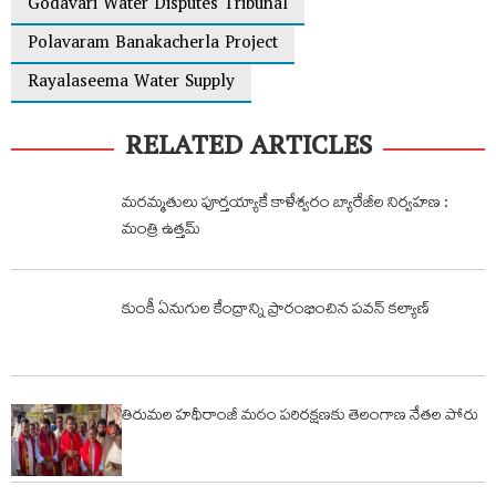
Godavari Water Disputes Tribunal
Polavaram Banakacherla Project
Rayalaseema Water Supply
RELATED ARTICLES
మరమ్మతులు పూర్తయ్యాకే కాళేశ్వరం బ్యారేజీల నిర్వహణ :
మంత్రి ఉత్తమ్
కుంకీ ఏనుగుల కేంద్రాన్ని ప్రారంభించిన పవన్ కల్యాణ్
తిరుమల హథీరాంజీ మఠం పరిరక్షణకు తెలంగాణ నేతల పోరు