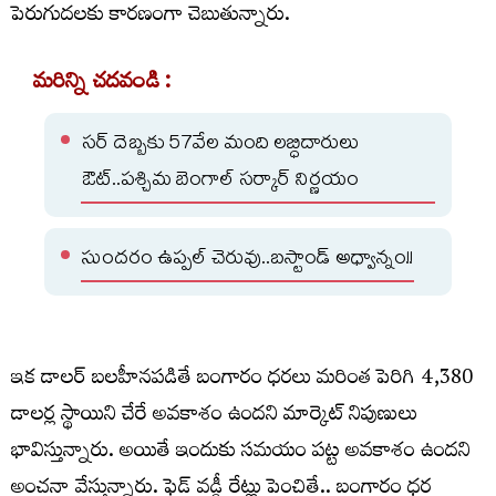
పెరుగుదలకు కారణంగా చెబుతున్నారు.
మరిన్ని చదవండి :
సర్ దెబ్బకు 57వేల మంది లబ్ధిదారులు
ఔట్..పశ్చిమ బెంగాల్ సర్కార్ నిర్ణయం
సుందరం ఉప్పల్ చెరువు..బస్టాండ్ అధ్వాన్నం!!
ఇక డాలర్ బలహీనపడితే బంగారం ధరలు మరింత పెరిగి 4,380
డాలర్ల స్థాయిని చేరే అవకాశం ఉందని మార్కెట్ నిపుణులు
భావిస్తున్నారు. అయితే ఇందుకు సమయం పట్ట అవకాశం ఉందని
అంచనా వేస్తున్నారు. ఫెడ్ వడ్డీ రేట్లు పెంచితే.. బంగారం ధర