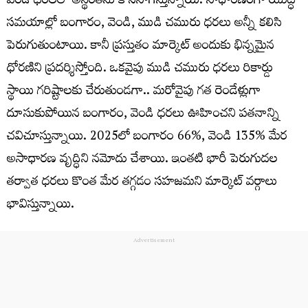
వెండి ధరలలో అస్థిరతను కొనసాగిస్తున్నాయి. సాధారణంగా యుద్ధ
సమయాల్లో బంగారం, వెండి, ముడి చమురు ధరలు అన్నీ కలిసి
పెరుగుతుంటాయి. కానీ ప్రస్తుతం మార్కెట్ అందుకు భిన్నమైన
ధోరణిని ప్రదర్శిస్తోంది. ఒకవైపు ముడి చమురు ధరలు రికార్డు
స్థాయి గరిష్టాలకు చేరుతుండగా.. మరోవైపు గత రెండేళ్లుగా
దూసుకుపోయిన బంగారం, వెండి ధరలు ఊహించని పతనాన్ని
చవిచూస్తున్నాయి. 2025లో బంగారం 66%, వెండి 135% మేర
అసాధారణ వృద్ధిని నమోదు చేశాయి. ఇంతటి భారీ పెరుగుదల
తర్వాత ధరలు కొంత మేర తగ్గడం సహజమని మార్కెట్ వర్గాలు
భావిస్తున్నాయి.