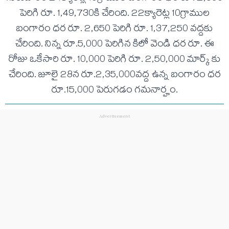
పెరిగి రూ. 1,49,730కి చేరింది. 22క్యారెట్ల 10గ్రాముల
బంగారం ధర రూ. 2,650 పెరిగి రూ. 1,37,250 వద్దకు
చేరింది. నిన్న రూ.5,000 పెరిగిన కిలో వెండి ధర రూ. ఈ
రోజు ఒకేసారి రూ. 10,000 పెరిగి రూ. 2,50,000 మార్క్ కు
చేరింది. జూలై 28న రూ.2,35,000వద్ద ఉన్న బంగారం ధర
రూ.15,000 పెరుగడం గమనార్హం.