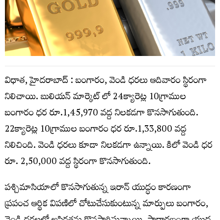
విధాత, హైదరాబాద్ : బంగారం, వెండి ధరలు ఆదివారం స్థిరంగా
నిలిచాయి. బులియన్ మార్కెట్ లో 24క్యారెట్ల 10గ్రాముల
బంగారం ధర రూ.1,45,970 వద్ద నిలకడగా కొనసాగుతుంది.
22క్యారెట్ల 10గ్రాముల బంగారం ధర రూ.1,33,800 వద్ద
నిలిచింది. వెండి ధరలు కూడా నిలకడగా ఉన్నాయి. కిలో వెండి ధర
రూ. 2,50,000 వద్ద స్థిరంగా కొనసాగుతుంది.
పశ్చిమాసియాలో కొనసాగుతున్న ఇరాన్ యుద్ధం కారణంగా
ప్రపంచ ఆర్థిక విపణిలో చోటుచేసుకుంటున్న మార్పులు బంగారం,