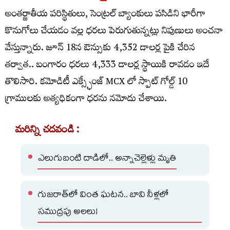
అంతర్జాతీయ పరిస్థితులు, సెంట్రల్ బ్యాంకులు పసిడిని భారీగా
కొనుగోలు చేయడం వల్ల ధరలు పెరుగుతున్నట్లు నిపుణులు అంచనా
వేస్తున్నారు. జూన్ 18న ఔన్సుకు 4,352 డాలర్ల పైకి చేరిన
తర్వాత.. బంగారం ధరలు 4,333 డాలర్ల స్థాయికి రావడం ఇదే
తొలిసారి. కమోడిటీ ఎక్స్ఛేంజ్ MCX లో స్పాట్ గోల్డ్ 10
గ్రాములకు అత్యధికంగా ధరను నమోదు చేశాయి.
మరిన్ని చదవండి :
ఎలుగుబంటి దాడిలో.. అన్నాచెల్లెళ్లు మృతి
గుజరాత్‌లో వింత ఘటన.. బావి నీళ్లలో
సముద్రపు అలలు!