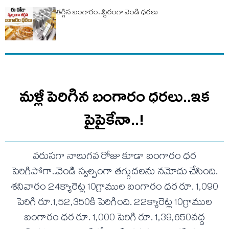
తగ్గిన బంగారం..స్థిరంగా వెండి ధరలు
మళ్లీ పెరిగిన బంగారం ధరలు..ఇక
పైపైకేనా..!
వరుసగా నాలుగవ రోజు కూడా బంగారం ధర
పెరిగిపోగా..వెండి స్వల్పంగా తగ్గుదలను నమోదు చేసింది.
శనివారం 24క్యారెట్ల 10గ్రాముల బంగారం ధర రూ. 1,090
పెరిగి రూ.1,52,350కి పెరిగింది. 22క్యారెట్ల 10గ్రాముల
బంగారం ధర రూ. 1,000 పెరిగి రూ. 1,39,650వద్ద