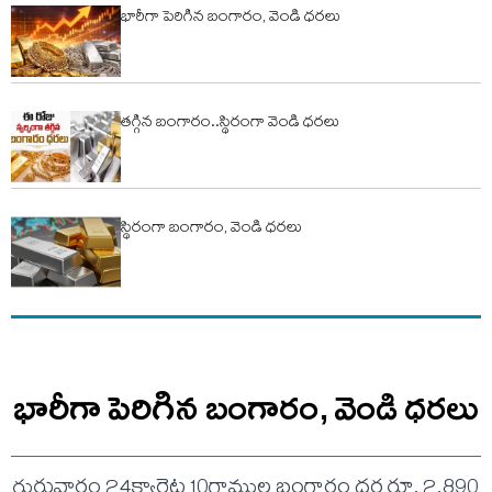
భారీగా పెరిగిన బంగారం, వెండి ధరలు
తగ్గిన బంగారం..స్థిరంగా వెండి ధరలు
స్థిరంగా బంగారం, వెండి ధరలు
భారీగా పెరిగిన బంగారం, వెండి ధరలు
గురువారం 24క్యారెట్ల 10గ్రాముల బంగారం ధర రూ. 2,890