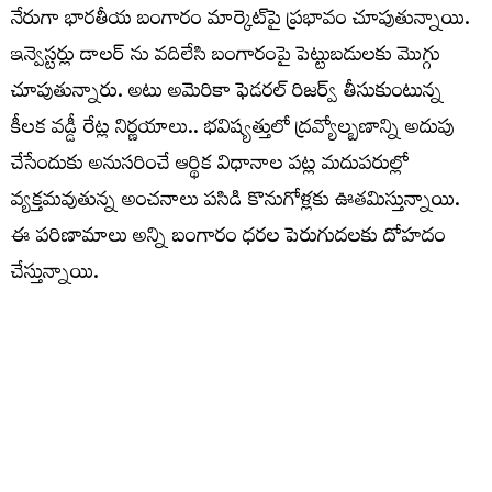
నేరుగా భారతీయ బంగారం మార్కెట్‌పై ప్రభావం చూపుతున్నాయి.
ఇన్వెస్టర్లు డాలర్ ను వదిలేసి బంగారంపై పెట్టుబడులకు మొగ్గు
చూపుతున్నారు. అటు అమెరికా ఫెడరల్ రిజర్వ్ తీసుకుంటున్న
కీలక వడ్డీ రేట్ల నిర్ణయాలు.. భవిష్యత్తులో ద్రవ్యోల్బణాన్ని అదుపు
చేసేందుకు అనుసరించే ఆర్థిక విధానాల పట్ల మదుపరుల్లో
వ్యక్తమవుతున్న అంచనాలు పసిడి కొనుగోళ్లకు ఊతమిస్తున్నాయి.
ఈ పరిణామాలు అన్ని బంగారం ధరల పెరుగుదలకు దోహదం
చేస్తున్నాయి.
రాబోయే పండుగల సీజన్, పెళ్లిళ్ల సీజన్ సమీపిస్తున్న కొద్దీ భారత్‌లో
పసిడికి భౌతిక డిమాండ్ మరింత పెరిగే సూచనలు కనిపిస్తున్నాయి.
అయితే ప్రస్తుత ధరల స్థాయిలో కొత్తగా కొనుగోలు చేసే
వినియోగదారులు ఒకేసారి పెద్ద మొత్తంలో కాకుండా.. విడతల
వారీగా కొనుగోలు చేయడమో లేదా డిజిటల్ గోల్డ్, గోల్డ్ ఈటీఎఫ్ ల