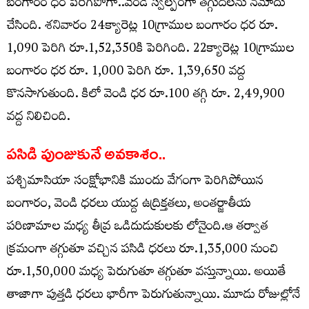
బంగారం ధర పెరిగిపోగా..వెండి స్వల్పంగా తగ్గుదలను నమోదు
చేసింది. శనివారం 24క్యారెట్ల 10గ్రాముల బంగారం ధర రూ.
1,090 పెరిగి రూ.1,52,350కి పెరిగింది. 22క్యారెట్ల 10గ్రాముల
బంగారం ధర రూ. 1,000 పెరిగి రూ. 1,39,650 వద్ద
కొనసాగుతుంది. కిలో వెండి ధర రూ.100 తగ్గి రూ. 2,49,900
వద్ద నిలిచింది.
పసిడి పుంజుకునే అవకాశం..
పశ్చిమాసియా సంక్షోభానికి ముందు వేగంగా పెరిగిపోయిన
బంగారం, వెండి ధరలు యుద్ద ఉద్రిక్తతలు, అంతర్జాతీయ
పరిణామాల మధ్య తీవ్ర ఒడిదుడుకులకు లోనైంది.ఆ తర్వాత
క్రమంగా తగ్గుతూ వచ్చిన పసిడి ధరలు రూ.1,35,000 నుంచి
రూ.1,50,000 మధ్య పెరుగుతూ తగ్గుతూ వస్తున్నాయి. అయితే
తాజాగా పుత్తడి ధరలు భారీగా పెరుగుతున్నాయి. మూడు రోజుల్లోనే