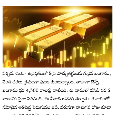
పశ్చిమాసియా ఉద్రిక్తతలతో తీవ్ర హెచ్చుతగ్గులకు గురైన బంగారం,
వెండి ధరలు క్రమంగా పుంజుకుంటున్నాయి. తాజాగా ఔన్స్
బంగారం ధర 4,300 డాలర్లు దాటింది. ఈ వారంలో పసిడి ధర 6
శాతానికి పైగా పెరిగింది. ఈ ఏడాది జనవరి తర్వాత ఒక వారంలో
నమోదైన అతిపెద్ద పెరుగుదల ఇదే. వరుసగా నాలుగవ రోజు కూడా