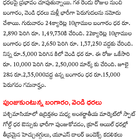
ధరలపై ప్రభావం చూపుతున్నాయి. గత రెండు రోజుల నుంచి
బంగారం, వెండి ధరలు మళ్లీ భారీగా పెరుగుదలను నమోదు
చేశాయి. గురువారం 24క్యారెట్ల 10గ్రాముల బంగారం ధర రూ.
2,890 పెరిగి రూ. 1,49,730కి చేరింది. 22క్యారెట్ల 10గ్రాముల
బంగారం ధర రూ. 2,650 పెరిగి రూ. 1,37,250 వద్దకు చేరింది.
నిన్న రూ.5,000 పెరిగిన కిలో వెండి ధర రూ. ఈ రోజు ఒకేసారి
రూ. 10,000 పెరిగి రూ. 2,50,000 మార్క్ కు చేరింది. జూలై
28న రూ.2,35,000వద్ద ఉన్న బంగారం ధర రూ.15,000
పెరుగడం గమనార్హం.
పుంజుకుంటున్న బంగారం, వెండి ధరలు
పశ్చిమాసియాలో ఉద్రిక్తతల మధ్య అంతర్జాతీయ మార్కెట్‌లో స్పాట్
గోల్డ్ ధర ఔన్సుకు భారీగా పుంజుకోవడం, క్రూడ్ ఆయిల్ ధరల్లో
తీవ్రమైన హెచ్చుతగ్గులు, యూఎస్ డాలర్ ఇండెక్స్ కదలికలు