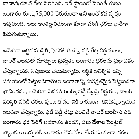
దాదాపు రూ.5 వేలు పెరిగింది. ఇదే స్థాయిలో పెరిగితే తులం
బంగారం రూ.1,75,000 చేరుతుందా అని ఆందోళన వ్యక్తం
అవుతుంది. అటు అంతర్జాతీయంగా కూడా పసిడి ధరలు భారీగా
పెరుగుతున్నాయి.
అమెరికా ఆర్థిక పరిస్థితి, ఫెడరల్ రిజర్వ్ వడ్డీ రేట్ల నిర్ణయాలు,
డాలర్ విలువలో మార్పులు ప్రస్తుతం బంగారం ధరలను ప్రభావితం
చేస్తున్నాయని నిపుణులు చెబుతున్నారు. ఆర్థిక అనిశ్చితి ఉన్న
సమయంలో పెట్టుబడిదారులు బంగారాన్ని సురక్షితమైన పెట్టుబడిగా
భావించడం, అమెరికా ఫెడరల్ రిజర్వ్ వడ్డీ రేట్లపై నిర్ణయం, డాలర్
పరిస్థితి పసిడి ధరలు పుంజుకోవడానికి కారణంగా కనిపిస్తున్నాయని
అంచనా వేస్తున్నారు. ఫెడ్ వడ్డీ రేట్లు పెంచితే డాలర్ బలహీన పడి
బంగారం ధర పెరిగే అవకాశం ఉందని, పలు దేశాల సెంట్రల్
బ్యాంకులు ఇప్పటికీ బంగారం కొనుగోలు చేయడం కూడా ధరల