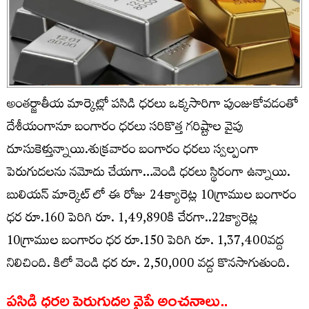
అంతర్జాతీయ మార్కెట్లో పసిడి ధరలు ఒక్కసారిగా పుంజుకోవడంతో
దేశీయంగానూ బంగారం ధరలు సరికొత్త గరిష్టాల వైపు
దూసుకెళ్తున్నాయి.శుక్రవారం బంగారం ధరలు స్వల్పంగా
పెరుగుదలను నమోదు చేయగా…వెండి ధరలు స్థిరంగా ఉన్నాయి.
బులియన్ మార్కెట్ లో ఈ రోజు 24క్యారెట్ల 10గ్రాముల బంగారం
ధర రూ.160 పెరిగి రూ. 1,49,890కి చేరగా..22క్యారెట్ల
10గ్రాముల బంగారం ధర రూ.150 పెరిగి రూ. 1,37,400వద్ద
నిలిచింది. కిలో వెండి ధర రూ. 2,50,000 వద్ద కొనసాగుతుంది.
పసిడి ధరల పెరుగుదల వైపే అంచనాలు..