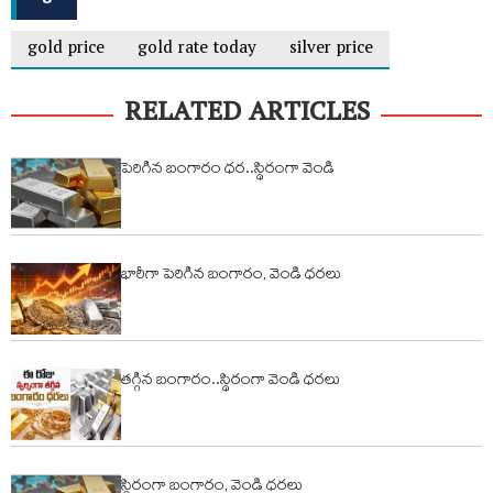
gold price
gold rate today
silver price
RELATED ARTICLES
పెరిగిన బంగారం ధర..స్థిరంగా వెండి
భారీగా పెరిగిన బంగారం, వెండి ధరలు
తగ్గిన బంగారం..స్థిరంగా వెండి ధరలు
స్థిరంగా బంగారం, వెండి ధరలు