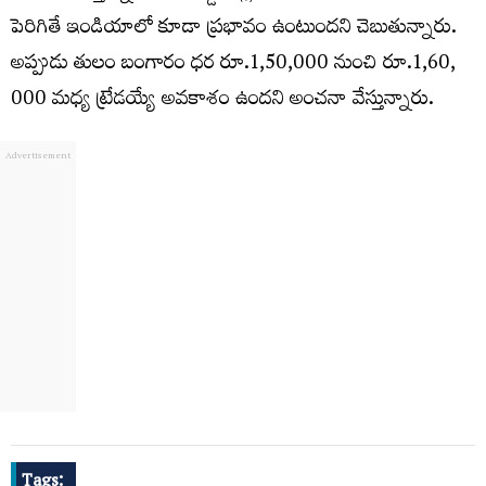
పెరిగితే ఇండియాలో కూడా ప్రభావం ఉంటుందని చెబుతున్నారు.
అప్పుడు తులం బంగారం ధర రూ.1,50,000 నుంచి రూ.1,60,
000 మధ్య ట్రేడయ్యే అవకాశం ఉందని అంచనా వేస్తున్నారు.
Tags: