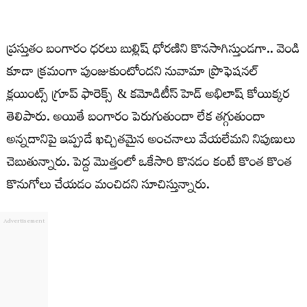
ప్రస్తుతం బంగారం ధరలు బుల్లిష్ ధోరణిని కొనసాగిస్తుండగా.. వెండి
కూడా క్రమంగా పుంజుకుంటోందని నువామా ప్రొఫెషనల్
క్లయింట్స్ గ్రూప్ ఫారెక్స్ & కమోడిటీస్ హెడ్ అభిలాష్ కోయిక్కర
తెలిపారు. అయితే బంగారం పెరుగుతుందా లేక తగ్గుతుందా
అన్నదానిపై ఇప్పుడే ఖచ్చితమైన అంచనాలు వేయలేమని నిపుణులు
చెబుతున్నారు. పెద్ద మొత్తంలో ఒకేసారి కొనడం కంటే కొంత కొంత
కొనుగోలు చేయడం మంచిదని సూచిస్తున్నారు.