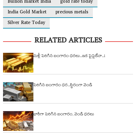
Bullion market India
gold rate today
India Gold Market
precious metals
Silver Rate Today
RELATED ARTICLES
మళ్లీ పెరిగిన బంగారం ధరలు..ఇక పైపైకేనా..!
పెరిగిన బంగారం ధర..స్థిరంగా వెండి
భారీగా పెరిగిన బంగారం, వెండి ధరలు