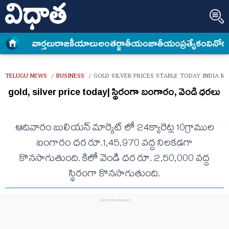
వార్త‌లు
రాజకీయాలు
అంత‌ర్జాతీయం
జాతీయం
ప్రత్యేకం
వినోద
TELUGU NEWS
BUSINESS
GOLD SILVER PRICES STABLE TODAY INDIA M
/
/
gold, silver price today| స్థిరంగా బంగారం, వెండి ధరలు
ఆదివారం బులియన్ మార్కెట్ లో 24క్యారెట్ల 10గ్రాముల
బంగారం ధర రూ.1,45,970 వద్ద నిలకడగా
కొనసాగుతుంది. కిలో వెండి ధర రూ. 2,50,000 వద్ద
స్థిరంగా కొనసాగుతుంది.