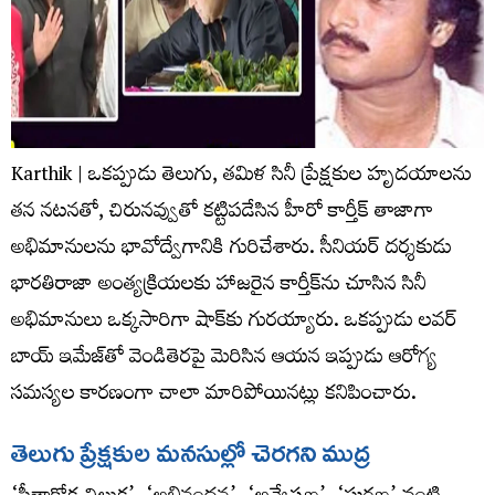
Karthik | ఒకప్పుడు తెలుగు, తమిళ సినీ ప్రేక్షకుల హృదయాలను
తన నటనతో, చిరునవ్వుతో కట్టిపడేసిన హీరో కార్తీక్ తాజాగా
అభిమానులను భావోద్వేగానికి గురిచేశారు. సీనియర్ దర్శకుడు
భారతిరాజా అంత్యక్రియలకు హాజరైన కార్తీక్‌ను చూసిన సినీ
అభిమానులు ఒక్కసారిగా షాక్‌కు గురయ్యారు. ఒకప్పుడు లవర్
బాయ్ ఇమేజ్‌తో వెండితెరపై మెరిసిన ఆయన ఇప్పుడు ఆరోగ్య
సమస్యల కారణంగా చాలా మారిపోయినట్లు కనిపించారు.
తెలుగు ప్రేక్షకుల మనసుల్లో చెరగని ముద్ర