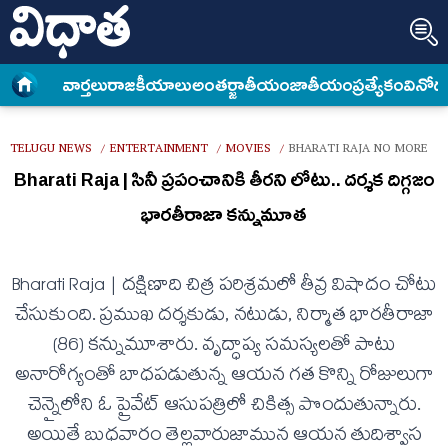
వార్త‌లు
రాజకీయాలు
అంత‌ర్జాతీయం
జాతీయం
ప్రత్యేకం
వినోద
TELUGU NEWS
ENTERTAINMENT
MOVIES
BHARATI RAJA NO MORE
/
/
/
Bharati Raja | సినీ ప్రపంచానికి తీరని లోటు.. దర్శక దిగ్గజం
భారతీరాజా కన్నుమూత
Bharati Raja | ద‌క్షిణాది చిత్ర పరిశ్రమలో తీవ్ర విషాదం చోటు
చేసుకుంది. ప్రముఖ దర్శకుడు, నటుడు, నిర్మాత భారతీరాజా
(86) కన్నుమూశారు. వృద్ధాప్య సమస్యలతో పాటు
అనారోగ్యంతో బాధపడుతున్న ఆయన గత కొన్ని రోజులుగా
చెన్నైలోని ఓ ప్రైవేట్ ఆసుపత్రిలో చికిత్స పొందుతున్నారు.
అయితే బుధవారం తెల్లవారుజామున ఆయన తుదిశ్వాస