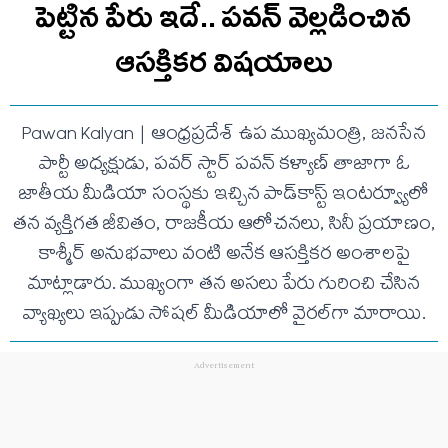
పెట్టిన పేరు ఇదే.. ప‌వ‌న్ వెల్లడించిన
ఆస‌క్తిక‌ర విష‌యాలు
Pawan Kalyan | ఆంధ్రప్రదేశ్ ఉప ముఖ్యమంత్రి, జనసేన
పార్టీ అధ్యక్షుడు, పవర్ స్టార్ పవన్ కళ్యాణ్ తాజాగా ఓ
జాతీయ మీడియా సంస్థకు ఇచ్చిన పాడ్‌కాస్ట్ ఇంటర్వ్యూలో
తన వ్యక్తిగత జీవితం, రాజకీయ ఆలోచనలు, సినీ ప్రయాణం,
కాశ్మీర్ అనుభవాలు వంటి అనేక ఆసక్తికర అంశాలపై
మాట్లాడారు. ముఖ్యంగా తన అసలు పేరు గురించి చేసిన
వ్యాఖ్యలు ఇప్పుడు సోషల్ మీడియాలో వైరల్‌గా మారాయి.