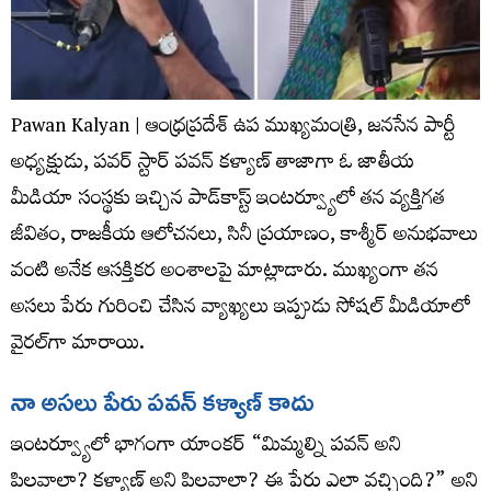
Pawan Kalyan | ఆంధ్రప్రదేశ్ ఉప ముఖ్యమంత్రి, జనసేన పార్టీ
అధ్యక్షుడు, పవర్ స్టార్ పవన్ కళ్యాణ్ తాజాగా ఓ జాతీయ
మీడియా సంస్థకు ఇచ్చిన పాడ్‌కాస్ట్ ఇంటర్వ్యూలో తన వ్యక్తిగత
జీవితం, రాజకీయ ఆలోచనలు, సినీ ప్రయాణం, కాశ్మీర్ అనుభవాలు
వంటి అనేక ఆసక్తికర అంశాలపై మాట్లాడారు. ముఖ్యంగా తన
అసలు పేరు గురించి చేసిన వ్యాఖ్యలు ఇప్పుడు సోషల్ మీడియాలో
వైరల్‌గా మారాయి.
నా అసలు పేరు పవన్ కళ్యాణ్ కాదు
ఇంటర్వ్యూలో భాగంగా యాంకర్ “మిమ్మల్ని పవన్ అని
పిలవాలా? కళ్యాణ్ అని పిలవాలా? ఈ పేరు ఎలా వచ్చింది?” అని