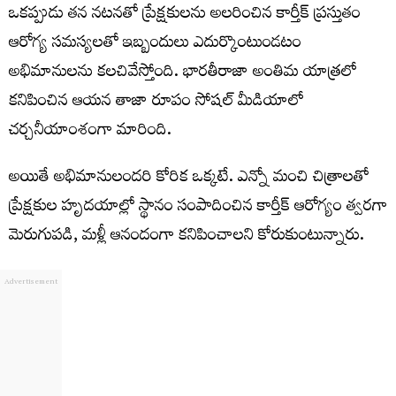
ఒకప్పుడు తన నటనతో ప్రేక్షకులను అలరించిన కార్తీక్ ప్రస్తుతం
ఆరోగ్య సమస్యలతో ఇబ్బందులు ఎదుర్కొంటుండటం
అభిమానులను కలచివేస్తోంది. భారతీరాజా అంతిమ యాత్రలో
కనిపించిన ఆయన తాజా రూపం సోషల్ మీడియాలో
చర్చనీయాంశంగా మారింది.
అయితే అభిమానులందరి కోరిక ఒక్కటే. ఎన్నో మంచి చిత్రాలతో
ప్రేక్షకుల హృదయాల్లో స్థానం సంపాదించిన కార్తీక్ ఆరోగ్యం త్వరగా
మెరుగుపడి, మళ్లీ ఆనందంగా కనిపించాలని కోరుకుంటున్నారు.