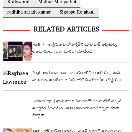
Kollywood
Muthal Mariyathai
radhika sarath kumar
Sigappu Rojakkal
RELATED ARTICLES
Karthik | అన్వేషణ హీరో కార్తీక్‌ని చూసి షాక్ అవుతున్న
అభిమానులు.. ఇలా మారిపోయాడేంటి..!
Raghava Lawrence | రాఘవ లారెన్స్ రాజకీయ ప్రకటన
వాయిదా.. భారతీరాజా మరణానికి నివాళిగా కీలక నిర్ణయం
BharatiRaja | భారతీరాజా మరణంతో వెలుగులోకి వచ్చిన
ఆసక్తికర సంఘటన.. అలీని అంతలా చెంపదెబ్బలు కూడా
కొట్టాడా!
Ajith | కోలీవుడ్‌లో విషాదం.. అజిత్ కుమార్ తల్లి మోహిని