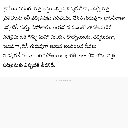
గ్రామీణ కథలకు కొత్త అర్థం చెప్పిన దర్శకుడిగా, ఎన్నో కొత్త
ప్రతిభలను సినీ పరిశ్రమకు పరిచయం చేసిన గురువుగా భారతీరాజా
ఎప్పటికీ గుర్తుండిపోతారు. ఆయన మరణంతో భారతీయ సినీ
పరిశ్రమ ఒక గొప్ప మ‌హా మ‌నిషిని కోల్పోయింది. దర్శకుడిగా,
నటుడిగా, సినీ గురువుగా ఆయన అందించిన సేవలు
చిరస్మరణీయంగా నిలిచిపోతాయి. భారతీరాజా లేని లోటు చిత్ర
పరిశ్రమకు ఎప్పటికీ తీరనిదే.