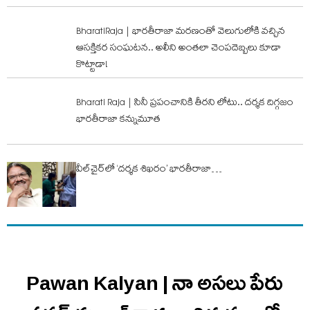
BharatiRaja | భారతీరాజా మరణంతో వెలుగులోకి వచ్చిన
ఆసక్తికర సంఘటన.. అలీని అంతలా చెంపదెబ్బలు కూడా
కొట్టాడా!
Bharati Raja | సినీ ప్రపంచానికి తీరని లోటు.. దర్శక దిగ్గజం
భారతీరాజా కన్నుమూత
వీల్‌చైర్‌లో ‘దర్శక శిఖరం’ భారతీరాజా…
Pawan Kalyan | నా అసలు పేరు