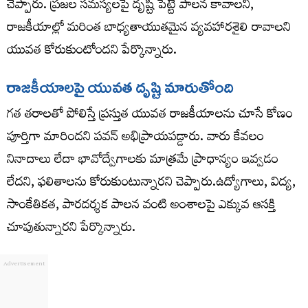
చెప్పారు. ప్రజల సమస్యలపై దృష్టి పెట్టే పాలన కావాలని,
రాజకీయాల్లో మరింత బాధ్యతాయుతమైన వ్యవహారశైలి రావాలని
యువత కోరుకుంటోందని పేర్కొన్నారు.
రాజకీయాలపై యువత దృష్టి మారుతోంది
గత తరాలతో పోలిస్తే ప్రస్తుత యువత రాజకీయాలను చూసే కోణం
పూర్తిగా మారిందని పవన్ అభిప్రాయపడ్డారు. వారు కేవలం
నినాదాలు లేదా భావోద్వేగాలకు మాత్రమే ప్రాధాన్యం ఇవ్వడం
లేదని, ఫలితాలను కోరుకుంటున్నారని చెప్పారు.ఉద్యోగాలు, విద్య,
సాంకేతికత, పారదర్శక పాలన వంటి అంశాలపై ఎక్కువ ఆసక్తి
చూపుతున్నారని పేర్కొన్నారు.