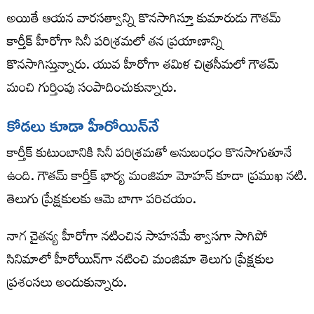
అయితే ఆయన వారసత్వాన్ని కొనసాగిస్తూ కుమారుడు గౌతమ్
కార్తీక్ హీరోగా సినీ పరిశ్రమలో తన ప్రయాణాన్ని
కొనసాగిస్తున్నారు. యువ హీరోగా తమిళ చిత్రసీమలో గౌతమ్
మంచి గుర్తింపు సంపాదించుకున్నారు.
కోడలు కూడా హీరోయిన్‌నే
కార్తీక్ కుటుంబానికి సినీ పరిశ్రమతో అనుబంధం కొనసాగుతూనే
ఉంది. గౌతమ్ కార్తీక్ భార్య మంజిమా మోహన్ కూడా ప్రముఖ నటి.
తెలుగు ప్రేక్షకులకు ఆమె బాగా పరిచయం.
నాగ చైతన్య హీరోగా నటించిన సాహసమే శ్వాసగా సాగిపో
సినిమాలో హీరోయిన్‌గా నటించి మంజిమా తెలుగు ప్రేక్షకుల
ప్రశంసలు అందుకున్నారు.