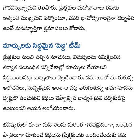
గౌరవిస్తున్నామని తెలిపారు. ప్రేక్షకుల మనోభావాలు తమకు
అత్యంత ముఖ్యమని పేర్కొంటూ, ఎవరి భావోద్వేగాలనైనా దెబ్బతీసి
ఉంటే మనస్ఫూర్తిగా క్షమాపణలు కోరారు.
మార్పులకు సిద్ధమైన ‘పెద్ది’ టీమ్
ప్రేక్షకుల నుంచి వచ్చిన సూచనలు, విమర్శలను సమీక్షించిన
తర్వాత సంబంధిత సన్నివేశాల్లో మార్పులు చేయాలని
నిర్ణయించినట్లు బుచ్చిబాబు వెల్లడించారు. సమాజంలో మారుతున్న
ఆలోచనలు, సున్నితమైన అంశాల పట్ల పెరుగుతున్న అవగాహనను
దృష్టిలో ఉంచుకుని కథలు చెప్పాల్సిన బాధ్యత ప్రతి దర్శకుడిపై
ఉంటుందని ఆయన అంగీకరించారు.
భవిష్యత్తులో కూడా మహిళలను మరింత గౌరవప్రదంగా, బలమైన
పాత్రలుగా చూపించే కథలను ప్రేక్షకులకు అందించేందుకు తమ