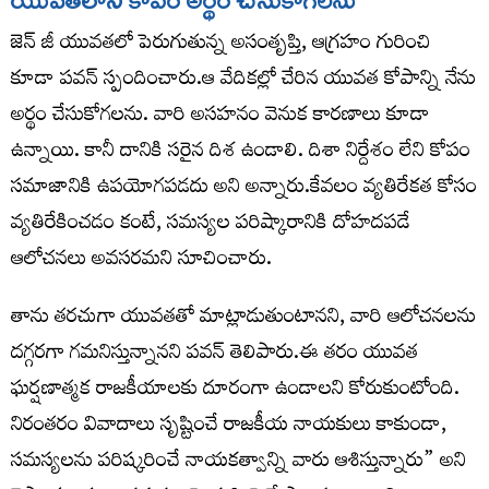
జెన్ జీ యువతలో పెరుగుతున్న అసంతృప్తి, ఆగ్రహం గురించి
కూడా పవన్ స్పందించారు.ఆ వేదికల్లో చేరిన యువత కోపాన్ని నేను
అర్థం చేసుకోగలను. వారి అసహనం వెనుక కారణాలు కూడా
ఉన్నాయి. కానీ దానికి సరైన దిశ ఉండాలి. దిశా నిర్దేశం లేని కోపం
సమాజానికి ఉపయోగపడదు అని అన్నారు.కేవలం వ్యతిరేకత కోసం
వ్యతిరేకించడం కంటే, సమస్యల పరిష్కారానికి దోహదపడే
ఆలోచనలు అవసరమని సూచించారు.
తాను తరచుగా యువతతో మాట్లాడుతుంటానని, వారి ఆలోచనలను
దగ్గరగా గమనిస్తున్నానని పవన్ తెలిపారు.ఈ తరం యువత
ఘర్షణాత్మక రాజకీయాలకు దూరంగా ఉండాలని కోరుకుంటోంది.
నిరంతరం వివాదాలు సృష్టించే రాజకీయ నాయకులు కాకుండా,
సమస్యలను పరిష్కరించే నాయకత్వాన్ని వారు ఆశిస్తున్నారు” అని