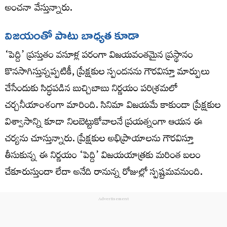
అంచనా వేస్తున్నారు.
విజయంతో పాటు బాధ్యత కూడా
‘పెద్ది’ ప్రస్తుతం వసూళ్ల పరంగా విజయవంతమైన ప్రస్థానం
కొనసాగిస్తున్నప్పటికీ, ప్రేక్షకుల స్పందనను గౌరవిస్తూ మార్పులు
చేసేందుకు సిద్ధపడిన బుచ్చిబాబు నిర్ణయం పరిశ్రమలో
చర్చనీయాంశంగా మారింది. సినిమా విజయమే కాకుండా ప్రేక్షకుల
విశ్వాసాన్ని కూడా నిలబెట్టుకోవాలనే ప్రయత్నంగా ఆయన ఈ
చర్యను చూస్తున్నారు. ప్రేక్షకుల అభిప్రాయాలను గౌరవిస్తూ
తీసుకున్న ఈ నిర్ణయం ‘పెద్ది’ విజయయాత్రకు మరింత బలం
చేకూరుస్తుందా లేదా అనేది రానున్న రోజుల్లో స్పష్టమవనుంది.