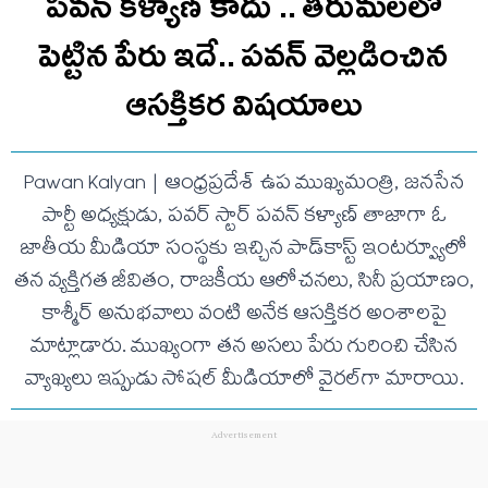
పవన్ కళ్యాణ్ కాదు .. తిరుమలలో
పెట్టిన పేరు ఇదే.. ప‌వ‌న్ వెల్లడించిన
ఆస‌క్తిక‌ర విష‌యాలు
Pawan Kalyan | ఆంధ్రప్రదేశ్ ఉప ముఖ్యమంత్రి, జనసేన
పార్టీ అధ్యక్షుడు, పవర్ స్టార్ పవన్ కళ్యాణ్ తాజాగా ఓ
జాతీయ మీడియా సంస్థకు ఇచ్చిన పాడ్‌కాస్ట్ ఇంటర్వ్యూలో
తన వ్యక్తిగత జీవితం, రాజకీయ ఆలోచనలు, సినీ ప్రయాణం,
కాశ్మీర్ అనుభవాలు వంటి అనేక ఆసక్తికర అంశాలపై
మాట్లాడారు. ముఖ్యంగా తన అసలు పేరు గురించి చేసిన
వ్యాఖ్యలు ఇప్పుడు సోషల్ మీడియాలో వైరల్‌గా మారాయి.