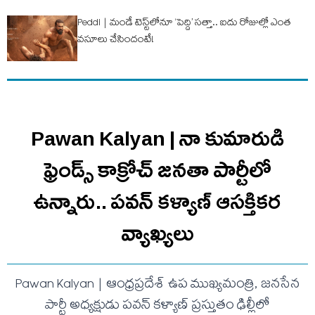
Peddi | మండే టెస్ట్‌లోనూ ‘పెద్ది’ సత్తా.. ఐదు రోజుల్లో ఎంత
వ‌సూలు చేసిందంటే!
Pawan Kalyan | నా కుమారుడి
ఫ్రెండ్స్ కాక్రోచ్ జనతా పార్టీలో
ఉన్నారు.. ప‌వ‌న్ క‌ళ్యాణ్ ఆసక్తిక‌ర
వ్యాఖ్య‌లు
Pawan Kalyan | ఆంధ్రప్రదేశ్ ఉప ముఖ్యమంత్రి, జనసేన
పార్టీ అధ్యక్షుడు పవన్ కళ్యాణ్ ప్రస్తుతం ఢిల్లీలో