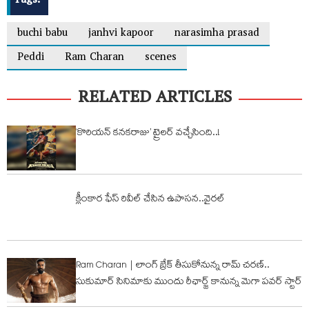
Tags:
buchi babu
janhvi kapoor
narasimha prasad
Peddi
Ram Charan
scenes
RELATED ARTICLES
‘కొరియన్ కనకరాజు’ ట్రైలర్ వచ్చేసింది..!
క్లీంకార ఫేస్‌ రివీల్‌ చేసిన ఉపాసన..వైరల్
Ram Charan | లాంగ్ బ్రేక్ తీసుకోనున్న రామ్ చ‌ర‌ణ్‌..
సుకుమార్ సినిమాకు ముందు రీఛార్జ్ కానున్న మెగా పవర్ స్టార్