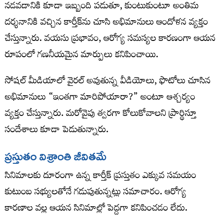
నడవడానికి కూడా ఇబ్బంది పడుతూ, కుంటుకుంటూ అంతిమ
దర్శనానికి వచ్చిన కార్తీక్‌ను చూసి అభిమానులు ఆందోళన వ్యక్తం
చేస్తున్నారు. వయసు ప్రభావం, ఆరోగ్య సమస్యల కారణంగా ఆయన
రూపంలో గణనీయమైన మార్పులు కనిపించాయి.
సోషల్ మీడియాలో వైరల్ అవుతున్న వీడియోలు, ఫొటోలు చూసిన
అభిమానులు “ఇంతగా మారిపోయారా?” అంటూ ఆశ్చర్యం
వ్యక్తం చేస్తున్నారు. మరోవైపు త్వరగా కోలుకోవాలని ప్రార్థిస్తూ
సందేశాలు కూడా పెడుతున్నారు.
ప్రస్తుతం విశ్రాంతి జీవితమే
సినిమాలకు దూరంగా ఉన్న కార్తీక్ ప్రస్తుతం ఎక్కువ సమయం
కుటుంబ సభ్యులతోనే గడుపుతున్నట్లు సమాచారం. ఆరోగ్య
కారణాల వల్ల ఆయన సినిమాల్లో పెద్దగా కనిపించడం లేదు.