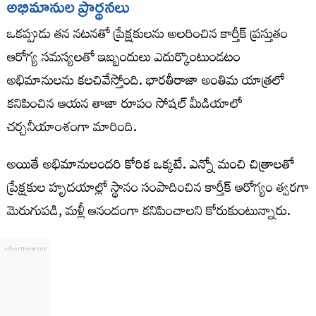
అభిమానుల ప్రార్థనలు
ఒకప్పుడు తన నటనతో ప్రేక్షకులను అలరించిన కార్తీక్ ప్రస్తుతం
ఆరోగ్య సమస్యలతో ఇబ్బందులు ఎదుర్కొంటుండటం
అభిమానులను కలచివేస్తోంది. భారతీరాజా అంతిమ యాత్రలో
కనిపించిన ఆయన తాజా రూపం సోషల్ మీడియాలో
చర్చనీయాంశంగా మారింది.
అయితే అభిమానులందరి కోరిక ఒక్కటే. ఎన్నో మంచి చిత్రాలతో
ప్రేక్షకుల హృదయాల్లో స్థానం సంపాదించిన కార్తీక్ ఆరోగ్యం త్వరగా
మెరుగుపడి, మళ్లీ ఆనందంగా కనిపించాలని కోరుకుంటున్నారు.