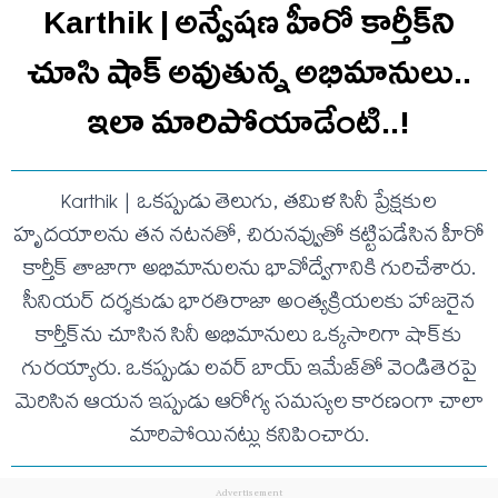
Karthik | అన్వేషణ హీరో కార్తీక్‌ని
చూసి షాక్ అవుతున్న అభిమానులు..
ఇలా మారిపోయాడేంటి..!
Karthik | ఒకప్పుడు తెలుగు, తమిళ సినీ ప్రేక్షకుల
హృదయాలను తన నటనతో, చిరునవ్వుతో కట్టిపడేసిన హీరో
కార్తీక్ తాజాగా అభిమానులను భావోద్వేగానికి గురిచేశారు.
సీనియర్ దర్శకుడు భారతిరాజా అంత్యక్రియలకు హాజరైన
కార్తీక్‌ను చూసిన సినీ అభిమానులు ఒక్కసారిగా షాక్‌కు
గురయ్యారు. ఒకప్పుడు లవర్ బాయ్ ఇమేజ్‌తో వెండితెరపై
మెరిసిన ఆయన ఇప్పుడు ఆరోగ్య సమస్యల కారణంగా చాలా
మారిపోయినట్లు కనిపించారు.