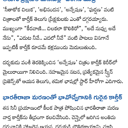
‘సీతాకోక చిలుక’, ‘అభినందన’, ‘అన్వేషణ’, ‘ఘర్షణ’ వంటి
చిత్రాలతో కార్తీక్ తెలుగు ప్రేక్షకులకు ఎంతో దగ్గరయ్యారు.
ముఖ్యంగా “కీరవాణి… చిలకలా కొలికిరో”, “అదే నువ్వు అదే
నేను”, “ఎదుట నీవే.. ఎదలో నీవే” వంటి పాటలు వినగానే
ఇప్పటికీ కార్తీక్ రూపమే కళ్లముందు మెదులుతుంది.
దర్శకుడు వంశీ తెరకెక్కించిన ‘అన్వేషణ’ చిత్రం కార్తీక్ కెరీర్‌లో
మైలురాయిగా నిలిచింది. సహజమైన నటన, ప్రత్యేకమైన స్క్రీన్
ప్రెజెన్స్‌తో ఆయన తెలుగు, తమిళ భాషల్లో స్టార్ హీరోగా ఎదిగారు.
భారతీరాజా మరణంతో భావోద్వేగానికి గురైన కార్తీక్
తన సినీ ప్రయాణంలో కీలక పాత్ర పోషించిన భారతీరాజా మరణ
వార్త కార్తీక్‌ను తీవ్రంగా కలచివేసింది. చెన్నైలో జరిగిన అంతిమ
దర్శనానికి హాజరైన ఆయన, దర్శకుడి భౌతికకాయాన్ని చూసి