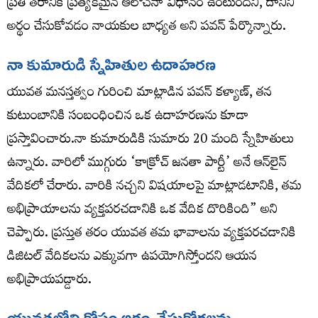
ప్రతి తరానికి ప్రత్యేకమైన ఆలోచనా విధానం ఉంటుందని, దానిని
అర్థం చేసుకోవడం నాయకుల బాధ్యత అని పవన్ పేర్కొన్నారు.
నా కుమారుడి స్నేహితుల ఉదాహరణ
యువత మనస్తత్వం గురించి మాట్లాడిన పవన్ కళ్యాణ్, తన
కుటుంబానికి సంబంధించిన ఒక ఉదాహరణను కూడా
ప్రస్తావించారు.నా కుమారుడికి సుమారు 20 మంది స్నేహితులు
ఉన్నారు. వారిలో ముగ్గురు ‘కాక్రోచ్ జనతా పార్టీ’ అనే ఆన్‌లైన్
వేదికలో చేరారు. వారికి నచ్చని విషయాలపై మాట్లాడటానికి, తమ
అభిప్రాయాలను వ్యక్తపరచడానికి ఒక వేదిక దొరికింది” అని
చెప్పారు. ప్రస్తుత తరం యువత తమ భావాలను వ్యక్తపరచడానికి
డిజిటల్ వేదికలను ఎక్కువగా ఉపయోగిస్తోందని ఆయన
అభిప్రాయపడ్డారు.
యువతలోని కోపం అర్థం చేసుకోగలను