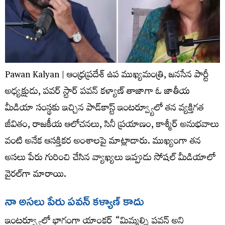
Pawan Kalyan | ఆంధ్రప్రదేశ్ ఉప ముఖ్యమంత్రి, జనసేన పార్టీ
అధ్యక్షుడు, పవర్ స్టార్ పవన్ కళ్యాణ్ తాజాగా ఓ జాతీయ
మీడియా సంస్థకు ఇచ్చిన పాడ్‌కాస్ట్ ఇంటర్వ్యూలో తన వ్యక్తిగత
జీవితం, రాజకీయ ఆలోచనలు, సినీ ప్రయాణం, కాశ్మీర్ అనుభవాలు
వంటి అనేక ఆసక్తికర అంశాలపై మాట్లాడారు. ముఖ్యంగా తన
అసలు పేరు గురించి చేసిన వ్యాఖ్యలు ఇప్పుడు సోషల్ మీడియాలో
వైరల్‌గా మారాయి.
నా అసలు పేరు పవన్ కళ్యాణ్ కాదు
ఇంటర్వ్యూలో భాగంగా యాంకర్ “మిమ్మల్ని పవన్ అని