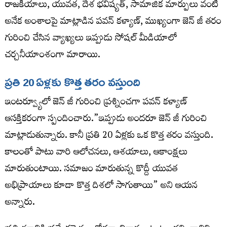
రాజకీయాలు, యువత, దేశ భవిష్యత్, సామాజిక మార్పులు వంటి
అనేక అంశాలపై మాట్లాడిన పవన్ కళ్యాణ్, ముఖ్యంగా జెన్ జీ తరం
గురించి చేసిన వ్యాఖ్యలు ఇప్పుడు సోషల్ మీడియాలో
చర్చనీయాంశంగా మారాయి.
ప్రతి 20 ఏళ్లకు కొత్త తరం వస్తుంది
ఇంటర్వ్యూలో జెన్ జీ గురించి ప్రశ్నించగా పవన్ కళ్యాణ్
ఆసక్తికరంగా స్పందించారు.”ఇప్పుడు అందరూ జెన్ జీ గురించి
మాట్లాడుతున్నారు. కానీ ప్రతి 20 ఏళ్లకు ఒక కొత్త తరం వస్తుంది.
కాలంతో పాటు వారి ఆలోచనలు, ఆశయాలు, ఆకాంక్షలు
మారుతుంటాయి. సమాజం మారుతున్న కొద్దీ యువత
అభిప్రాయాలు కూడా కొత్త దిశలో సాగుతాయి” అని ఆయన
అన్నారు.