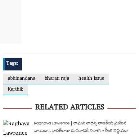
Tags:
abhinandana
bharati raja
health issue
Karthik
RELATED ARTICLES
Raghava Lawrence | రాఘవ లారెన్స్ రాజకీయ ప్రకటన
వాయిదా.. భారతీరాజా మరణానికి నివాళిగా కీలక నిర్ణయం