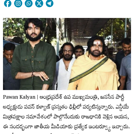
Pawan Kalyan | ఆంధ్రప్రదేశ్ ఉప ముఖ్యమంత్రి, జనసేన పార్టీ
అధ్యక్షుడు పవన్ కళ్యాణ్ ప్రస్తుతం ఢిల్లీలో పర్యటిస్తున్నారు. ఎన్డీయే
మిత్రపక్షాల సమావేశంలో పాల్గొనేందుకు రాజధానికి వెళ్లిన ఆయన,
ఈ సందర్భంగా జాతీయ మీడియాకు ప్రత్యేక ఇంటర్వ్యూ ఇచ్చారు.