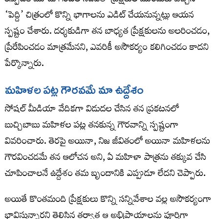
ఇప్పటికే మూడు గంటల నిడివితో ప్రేక్షకుల ముందుకు వచ్చిన
‘పెద్ది’ చిత్రంలో కొన్ని భాగాలను ఎడిట్ చేయనున్నట్లు ఆయన
స్పష్టం చేశారు. దర్శకుడిగా తన బాధ్యత ప్రేక్షకులను అలరించడం,
ప్రేరేపించడం మాత్రమేనని, ఎవరికీ అసౌకర్యం కలిగించడం కాదని
పేర్కొన్నారు.
మహిళల పట్ల గౌరవమే మా ఉద్దేశం
సోషల్ మీడియా వేదికగా విడుదల చేసిన తన ప్రకటనలో
బుచ్చిబాబు మహిళల పట్ల తనకున్న గౌరవాన్ని స్పష్టంగా
వివరించారు. తెరపై అయినా, నిజ జీవితంలో అయినా మహిళలను
గౌరవించడమే తన ఆలోచన అని, ఏ మహిళా పాత్రను తక్కువ చేసి
చూపించాలనే ఉద్దేశం తమ బృందానికి ఎప్పుడూ లేదని చెప్పారు.
అయితే కొంతమంది ప్రేక్షకులు కొన్ని సన్నివేశాల వల్ల అసౌకర్యంగా
భావిస్తున్నారని తెలిసిన తర్వాత ఆ అభిప్రాయాలను పూర్తిగా