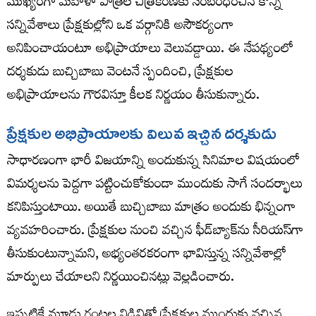
ముఖ్యంగా మహిళా పాత్రల చిత్రీకరణకు సంబంధించిన కొన్ని
సన్నివేశాలు ప్రేక్షకుల్లోని ఒక వర్గానికి అసౌకర్యంగా
అనిపించాయంటూ అభిప్రాయాలు వెలువడ్డాయి. ఈ నేపథ్యంలో
దర్శకుడు బుచ్చిబాబు వెంటనే స్పందించి, ప్రేక్షకుల
అభిప్రాయాలను గౌరవిస్తూ కీలక నిర్ణయం తీసుకున్నారు.
ప్రేక్షకుల అభిప్రాయాలకు విలువ ఇచ్చిన దర్శకుడు
సాధారణంగా భారీ విజయాన్ని అందుకున్న సినిమాల విషయంలో
విమర్శలను పెద్దగా పట్టించుకోకుండా ముందుకు సాగే సందర్భాలు
కనిపిస్తుంటాయి. అయితే బుచ్చిబాబు మాత్రం అందుకు భిన్నంగా
వ్యవహరించారు. ప్రేక్షకుల నుంచి వచ్చిన ఫీడ్‌బ్యాక్‌ను సీరియస్‌గా
తీసుకుంటున్నామని, అభ్యంతరకరంగా భావిస్తున్న సన్నివేశాల్లో
మార్పులు చేయాలని నిర్ణయించినట్లు వెల్లడించారు.