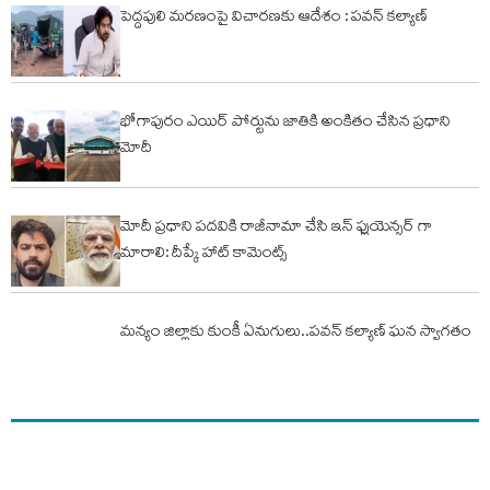
పెద్దపులి మరణంపై విచారణకు ఆదేశం : పవన్ కల్యాణ్
భోగాపురం ఎయిర్ పోర్టును జాతికి అంకితం చేసిన ప్రధాని
మోదీ
మోదీ ప్రధాని పదవికి రాజీనామా చేసి ఇన్ ఫ్లుయెన్సర్ గా
మారాలి: దీప్కే హాట్ కామెంట్స్
మన్యం జిల్లాకు కుంకీ ఏనుగులు..పవన్ కల్యాణ్ ఘన స్వాగతం