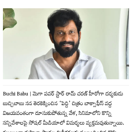
Buchi Babu | మెగా పవర్ స్టార్ రామ్ చరణ్ హీరోగా దర్శకుడు
బుచ్చిబాబు సన తెరకెక్కించిన ‘పెద్ది’ చిత్రం బాక్సాఫీస్ వద్ద
విజయవంతంగా దూసుకుపోతున్న వేళ, సినిమాలోని కొన్ని
సన్నివేశాలపై సోషల్ మీడియాలో విమర్శలు వ్యక్తమవుతున్నాయి.