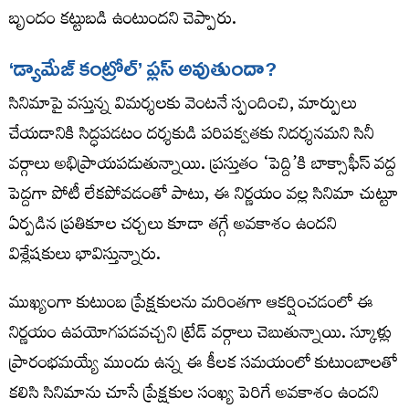
బృందం కట్టుబడి ఉంటుందని చెప్పారు.
‘డ్యామేజ్ కంట్రోల్’ ప్లస్ అవుతుందా?
సినిమాపై వస్తున్న విమర్శలకు వెంటనే స్పందించి, మార్పులు
చేయడానికి సిద్ధపడటం దర్శకుడి పరిపక్వతకు నిదర్శనమని సినీ
వర్గాలు అభిప్రాయపడుతున్నాయి. ప్రస్తుతం ‘పెద్ది’కి బాక్సాఫీస్ వద్ద
పెద్దగా పోటీ లేకపోవడంతో పాటు, ఈ నిర్ణయం వల్ల సినిమా చుట్టూ
ఏర్పడిన ప్రతికూల చర్చలు కూడా తగ్గే అవకాశం ఉందని
విశ్లేషకులు భావిస్తున్నారు.
ముఖ్యంగా కుటుంబ ప్రేక్షకులను మరింతగా ఆకర్షించడంలో ఈ
నిర్ణయం ఉపయోగపడవచ్చని ట్రేడ్ వర్గాలు చెబుతున్నాయి. స్కూళ్లు
ప్రారంభమయ్యే ముందు ఉన్న ఈ కీలక సమయంలో కుటుంబాలతో
కలిసి సినిమాను చూసే ప్రేక్షకుల సంఖ్య పెరిగే అవకాశం ఉందని