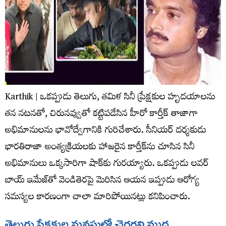
Karthik | ఒకప్పుడు తెలుగు, తమిళ సినీ ప్రేక్షకుల హృదయాలను
తన నటనతో, చిరునవ్వుతో కట్టిపడేసిన హీరో కార్తీక్ తాజాగా
అభిమానులను భావోద్వేగానికి గురిచేశారు. సీనియర్ దర్శకుడు
భారతిరాజా అంత్యక్రియలకు హాజరైన కార్తీక్‌ను చూసిన సినీ
అభిమానులు ఒక్కసారిగా షాక్‌కు గురయ్యారు. ఒకప్పుడు లవర్
బాయ్ ఇమేజ్‌తో వెండితెరపై మెరిసిన ఆయన ఇప్పుడు ఆరోగ్య
సమస్యల కారణంగా చాలా మారిపోయినట్లు కనిపించారు.
తెలుగు ప్రేక్షకుల మనసుల్లో చెరగని ముద్ర