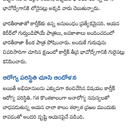
భావోద్వేగానికి లోనైనట్లు అక్కడి వారు చెబుతున్నారు.
భారతీరాజాతో కార్తీక్‌కు ఉన్న అనుబంధం ప్రత్యేకమైనది. ఆయన
కెరీర్‌లో గుర్తుండిపోయే పాత్రలు, అవకాశాలు అందించడంలో
భారతీరాజా కీలక పాత్ర పోషించారు. అందుకే గురువును
చివరిసారిగా చూసిన క్షణంలో కార్తీక్ తీవ్ర భావోద్వేగానికి గురైనట్లు
కనిపించారు.
ఆరోగ్య పరిస్థితి చూసి ఆందోళన
అయితే అభిమానులను ఎక్కువగా కలచివేసిన విషయం కార్తీక్
ఆరోగ్య పరిస్థితి. గత కొంతకాలంగా అనారోగ్య సమస్యలతో
బాధపడుతున్న ఆయన చాలా కాలం తర్వాత ప్రజల ముందుకు
రావడంతో అందరి దృష్టి ఆయనపైనే పడింది.