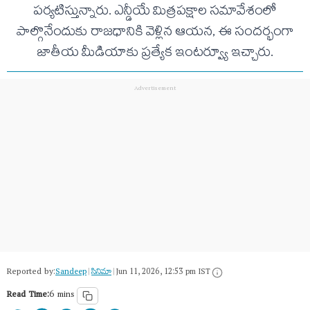
పర్యటిస్తున్నారు. ఎన్డీయే మిత్రపక్షాల సమావేశంలో
పాల్గొనేందుకు రాజధానికి వెళ్లిన ఆయన, ఈ సందర్భంగా
జాతీయ మీడియాకు ప్రత్యేక ఇంటర్వ్యూ ఇచ్చారు.
Reported by:
Sandeep
|
సినిమా
|
Jun 11, 2026, 12:53 pm IST
Read Time:
6 mins