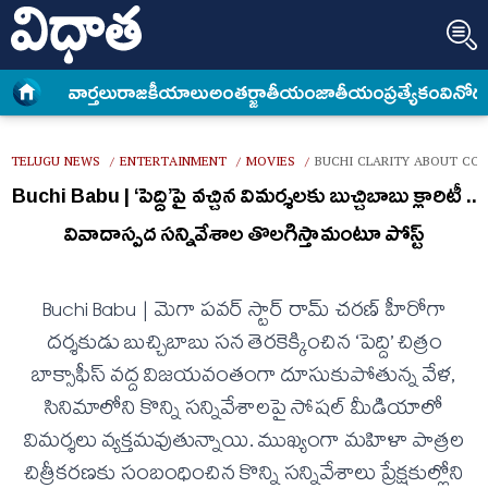
వార్త‌లు
రాజకీయాలు
అంత‌ర్జాతీయం
జాతీయం
ప్రత్యేకం
వినోద
TELUGU NEWS
ENTERTAINMENT
MOVIES
BUCHI CLARITY ABOUT CO
/
/
/
Buchi Babu | ‘పెద్ది’పై వచ్చిన విమర్శలకు బుచ్చిబాబు క్లారిటీ ..
వివాదాస్పద సన్నివేశాల తొలగిస్తామంటూ పోస్ట్
Buchi Babu | మెగా పవర్ స్టార్ రామ్ చరణ్ హీరోగా
దర్శకుడు బుచ్చిబాబు సన తెరకెక్కించిన ‘పెద్ది’ చిత్రం
బాక్సాఫీస్ వద్ద విజయవంతంగా దూసుకుపోతున్న వేళ,
సినిమాలోని కొన్ని సన్నివేశాలపై సోషల్ మీడియాలో
విమర్శలు వ్యక్తమవుతున్నాయి. ముఖ్యంగా మహిళా పాత్రల
చిత్రీకరణకు సంబంధించిన కొన్ని సన్నివేశాలు ప్రేక్షకుల్లోని