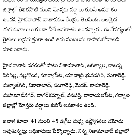
బుధ‌వారం సాయంత్రం వ‌ర‌కు హైద‌రాబాద్ న‌గ‌రంతో పాటు ప‌లు
జిల్లాల్లో తేలిక‌పాటి నుంచి మోస్త‌రు వ‌ర్షాలు కురిసే అవ‌కాశం
ఉంద‌ని హైద‌రాబాద్ వాతావ‌ర‌ణ కేంద్రం తెలిపింది. బ‌ల‌మైన
ఈదురుగాలులు కూడా వీచే అవ‌కాశం ఉంద‌న్నారు. ఈ నేప‌థ్యంలో
రైతులు అప్ర‌మ‌త్తంగా ఉండి త‌మ పంట‌ల‌ను కాపాడుకోవాల‌ని
సూచించారు.
హైద‌రాబాద్ న‌గ‌రంతో పాటు నిజామాబాద్, జ‌గిత్యాల‌, రాజ‌న్న
సిరిసిల్ల‌, న‌ల్ల‌గొండ‌, సూర్యాపేట‌, యాదాద్రి భువ‌న‌గిరి, రంగారెడ్డి,
మ‌ల్కాజ్‌గిరి, వికారాబాద్, సంగారెడ్డి, మెద‌క్, కామారెడ్డి,
మ‌హబూబ్‌న‌గ‌ర్, నాగ‌ర్‌క‌ర్నూల్, వ‌న‌ప‌ర్తి, నారాయ‌ణ‌పేట‌, గ‌ద్వాల
జిల్లాల్లో మోస్త‌రు వ‌ర్షాలు కురిసే అవ‌కాశం ఉంది.
ఇవాళ కూడా 41 నుంచి 45 డిగ్రీల మ‌ధ్య ఉష్ణోగ్ర‌త‌లు న‌మోదు
అవుతున్న‌ట్లు అధికారులు పేర్కొన్నారు. నిన్న నిజామాబాద్ జిల్లాలో