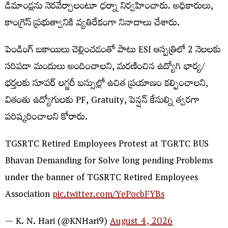
డిమాండ్లను నెరవేర్చాలంటూ ధర్నా నిర్వహించారు. అధికారులు,
కాంగ్రెస్ ప్రభుత్వానికి వ్యతిరేకంగా నినాదాలు చేశారు.
పెండింగ్ బకాయిలు చెల్లించడంతో పాటు ESI ఆస్పత్రిలో 2 నెలలకు
సరిపడా మందులు అందించాలని, మరణించిన ఉద్యోగి భార్య/
భర్తలకు సూపర్ లగ్జరీ బస్సుల్లో ఉచిత ప్రయాణం కల్పించాలని,
వితంతు ఉద్యోగులకు PF, Gratuity, పెన్షన్ కేసుల్ని త్వరగా
పరిష్కరించాలని కోరారు.
TGSRTC Retired Employees Protest at TGRTC BUS
Bhavan Demanding for Solve long pending Problems
under the banner of TGSRTC Retired Employees
Association
pic.twitter.com/YePocbFYBs
— K. N. Hari (@KNHari9)
August 4, 2026