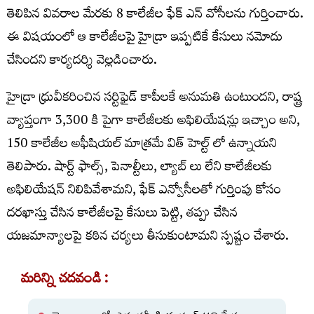
తెలిపిన వివరాల మేరకు 8 కాలేజీల ఫేక్ ఎన్ వోసీలను గుర్తించారు.
ఈ విషయంలో ఆ కాలేజీలపై హైడ్రా ఇప్పటికే కేసులు నమోదు
చేసిందని కార్యదర్శి వెల్లడించారు.
హైడ్రా ధ్రువీకరించిన సర్టిఫైడ్ కాపీలకే అనుమతి ఉంటుందని, రాష్ట్ర
వ్యాప్తంగా 3,300 కి పైగా కాలేజీలకు అఫిలియేషన్లు ఇచ్చాం అని,
150 కాలేజీల అఫీషియల్ మాత్రమే విత్ హెల్ట్ లో ఉన్నాయని
తెలిపారు. షార్ట్ ఫాల్స్, పెనాల్టీలు, ల్యాబ్ లు లేని కాలేజీలకు
అఫిలియేషన్ నిలిపివేశామని, ఫేక్ ఎన్వోసీలతో గుర్తింపు కోసం
దరఖాస్తు చేసిన కాలేజీలపై కేసులు పెట్టి, తప్పు చేసిన
యజమాన్యాలపై కఠిన చర్యలు తీసుకుంటామని స్పష్టం చేశారు.
మరిన్ని చదవండి :