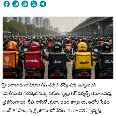
హైదరాబాద్ వాసులకు గిగ్ వర్కర్ల సమ్మె షాక్ ఇవ్వనుంది.
రేపటినుంచి నిరవధిక సమ్మె దిగుతున్నట్లు గిగ్ వర్కర్స్ యూనియన్లు
ప్రకటించాయి. రేపు రాపిడో, ఓలా, ఉబర్ క్యాబ్ లు, ఆటోల సేవల
బంద్ తో పాటు స్విగ్గీ, జొమాటో సేవలు కూడా నిలిపేస్తున్నట్లు