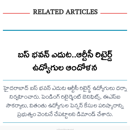
RELATED ARTICLES
బస్ భవన్ ఎదుట..ఆర్టీసీ రిటైర్డ్
ఉద్యోగుల ఆందోళన
హైదరాబాద్ బస్ భవన్ ఎదుట ఆర్టీసీ రిటైర్డ్ ఉద్యోగులు ధర్నా
నిర్వహించారు. పెండింగ్ రిటైర్మెంట్ బెనిఫిట్స్, ఈఎస్ఐ
సౌకర్యాలు, వితంతు ఉద్యోగుల పెన్షన్ కేసుల పరిష్కారాన్ని
ప్రభుత్వం వెంటనే చేపట్టాలని డిమాండ్ చేశారు.