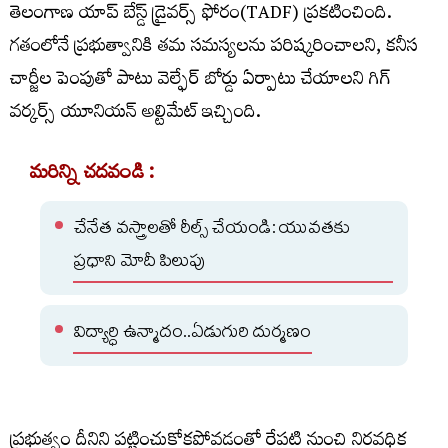
తెలంగాణ యాప్ బేస్డ్ డ్రైవర్స్ ఫోరం(TADF) ప్రకటించింది.
గతంలోనే ప్రభుత్వానికి తమ సమస్యలను పరిష్కరించాలని, కనీస
చార్జీల పెంపుతో పాటు వెల్ఫేర్ బోర్డు ఏర్పాటు చేయాలని గిగ్
వర్కర్స్ యూనియన్ అల్టిమేట్ ఇచ్చింది.
మరిన్ని చదవండి :
చేనేత వస్త్రాలతో రీల్స్ చేయండి: యువతకు
ప్రధాని మోదీ పిలుపు
విద్యార్ధి ఉన్మాదం..ఏడుగురి దుర్మణం
ప్రభుత్వం దీనిని పట్టించుకోకపోవడంతో రేపటి నుంచి నిరవధిక