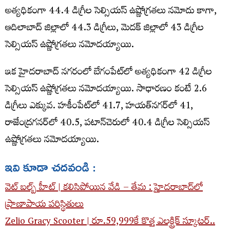
అత్య‌ధికంగా 44.4 డిగ్రీల సెల్సియ‌స్ ఉష్ణోగ్ర‌త‌లు న‌మోదు కాగా,
ఆదిలాబాద్ జిల్లాలో 44.3 డిగ్రీలు, మెద‌క్ జిల్లాలో 43 డిగ్రీల
సెల్సియ‌స్ ఉష్ణోగ్ర‌త‌లు న‌మోద‌య్యాయి.
ఇక హైద‌రాబాద్ న‌గ‌రంలో బేగంపేట్‌లో అత్య‌ధికంగా 42 డిగ్రీల
సెల్సియ‌స్ ఉష్ణోగ్ర‌త‌లు న‌మోద‌య్యాయి. సాధార‌ణం కంటే 2.6
డిగ్రీలు ఎక్కువ‌. హ‌కీంపేట్‌లో 41.7, హ‌య‌త్‌న‌గ‌ర్‌లో 41,
రాజేంద్ర‌గ‌న‌ర్‌లో 40.5, ప‌టాన్‌చెరులో 40.4 డిగ్రీల సెల్సియ‌స్
ఉష్ణోగ్ర‌త‌లు న‌మోద‌య్యాయి.
ఇవి కూడా చదవండి :
వెట్​ బల్బ్​ హీట్​ | కలిసిపోయిన వేడి – తేమ : హైదరాబాద్‌లో
ప్రాణాపాయ పరిస్థితులు
Zelio Gracy Scooter | రూ.59,999కే కొత్త ఎలక్ట్రిక్ స్కూటర్..