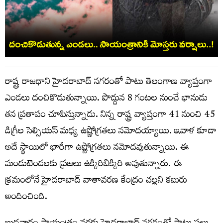
రాష్ట్ర రాజ‌ధాని హైద‌రాబాద్ న‌గ‌రంతో పాటు తెలంగాణ వ్యాప్తంగా
ఎండ‌లు దంచికొడుతున్నాయి. పొద్దున 8 గంట‌ల నుంచే భానుడు
త‌న ప్ర‌తాపం చూపిస్తున్నాడు. నిన్న రాష్ట్ర వ్యాప్తంగా 41 నుంచి 45
డిగ్రీల సెల్సియ‌స్ మ‌ధ్య ఉష్ణోగ్ర‌త‌లు న‌మోద‌య్యాయి. ఇవాళ కూడా
అదే స్థాయిలో భారీగా ఉష్ణోగ్ర‌త‌లు న‌మోద‌వుతున్నాయి. ఈ
మండుటెండ‌ల‌కు ప్ర‌జ‌లు ఉక్కిరిబిక్కిరి అవుతున్నారు. ఈ
క్ర‌మంలోనే హైద‌రాబాద్ వాతావ‌ర‌ణ కేంద్రం చ‌ల్ల‌ని క‌బురు
అందించింది.