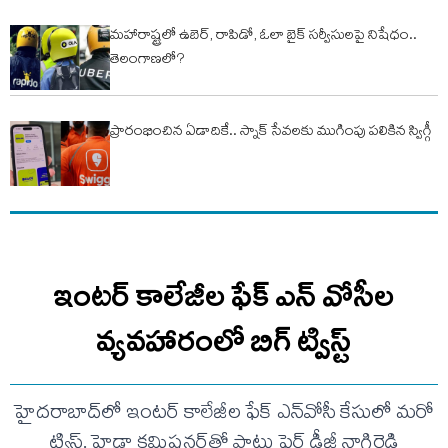
మహారాష్ట్రలో ఉబెర్‌, రాపిడో, ఓలా బైక్‌ సర్వీసులపై నిషేధం..
తెలంగాణలో?
ప్రారంభించిన ఏడాదికే.. స్నాక్ సేవ‌ల‌కు ముగింపు ప‌లికిన స్విగ్గీ
ఇంటర్ కాలేజీల ఫేక్ ఎన్ వోసీల
వ్యవహారంలో బిగ్ ట్విస్ట్
హైదరాబాద్‌లో ఇంటర్ కాలేజీల ఫేక్ ఎన్‌వోసీ కేసులో మరో
ట్విస్ట్. హైడ్రా కమిషనర్‌తో పాటు ఫైర్ డీజీ నాగిరెడ్డి