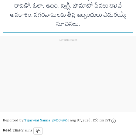
రాపిడో, ఓలా, ఉబర్, స్విగ్గీ, జొమాటో సేవలు నిలిచే
అవకాశం. నగరవాసులకు తీవ్ర ఇబ్బందులు ఎదురయ్యే
సూచనలు.
Reported by:
Tejaswini Nanna
|
హైదరాబాద్​
|
Aug 07, 2026, 1:55 pm IST
Read Time:
2 mins