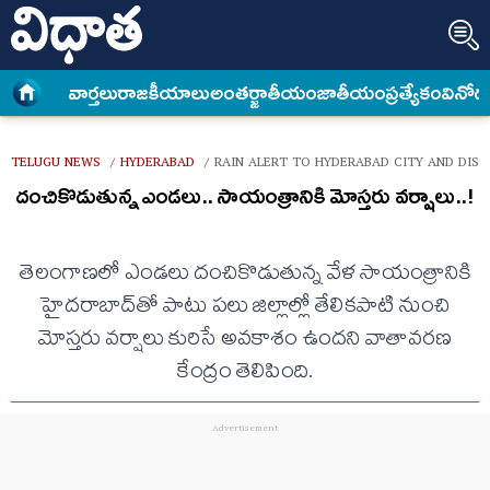
వార్త‌లు
రాజకీయాలు
అంత‌ర్జాతీయం
జాతీయం
ప్రత్యేకం
వినోద
TELUGU NEWS
HYDERABAD
RAIN ALERT TO HYDERABAD CITY AND DIST
/
/
దంచికొడుతున్న ఎండ‌లు.. సాయంత్రానికి మోస్త‌రు వ‌ర్షాలు..!
తెలంగాణలో ఎండలు దంచికొడుతున్న వేళ సాయంత్రానికి
హైదరాబాద్‌తో పాటు పలు జిల్లాల్లో తేలికపాటి నుంచి
మోస్తరు వర్షాలు కురిసే అవకాశం ఉందని వాతావరణ
కేంద్రం తెలిపింది.