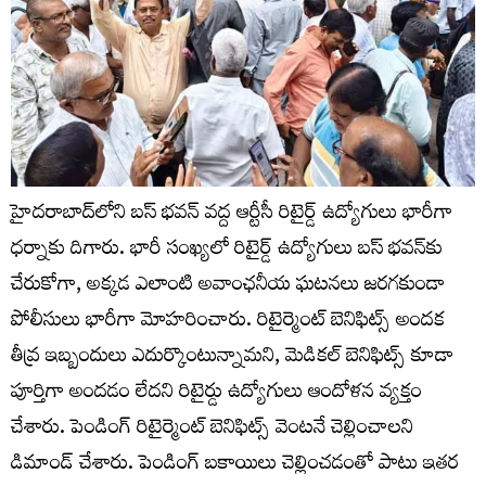
హైదరాబాద్‌లోని బస్ భవన్ వద్ద ఆర్టీసీ రిటైర్డ్ ఉద్యోగులు భారీగా
ధర్నాకు దిగారు. భారీ సంఖ్యలో రిటైర్డ్ ఉద్యోగులు బస్ భవన్‌కు
చేరుకోగా, అక్కడ ఎలాంటి అవాంఛనీయ ఘటనలు జరగకుండా
పోలీసులు భారీగా మోహరించారు. రిటైర్మెంట్ బెనిఫిట్స్ అందక
తీవ్ర ఇబ్బందులు ఎదుర్కొంటున్నామని, మెడికల్ బెనిఫిట్స్ కూడా
పూర్తిగా అందడం లేదని రిటైర్డు ఉద్యోగులు ఆందోళన వ్యక్తం
చేశారు. పెండింగ్ రిటైర్మెంట్ బెనిఫిట్స్ వెంటనే చెల్లించాలని
డిమాండ్ చేశారు. పెండింగ్ బకాయిలు చెల్లించడంతో పాటు ఇతర