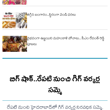
తగ్గిన బంగారం..స్థిరంగా వెండి ధరలు
వైభవంగా ఉజ్జయిని మహంకాళి బోనాలు.. సీఎం రేవంత్ రెడ్డి
పూజలు
బిగ్ షాక్..రేపటి నుంచి గిగ్ వర్కర్ల
సమ్మె
రేపటి నుంచి హైదరాబాద్‌లో గిగ్ వర్కర్ల నిరవధిక సమ్మె.