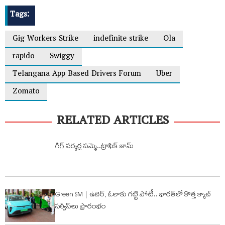
Tags:
Gig Workers Strike
indefinite strike
Ola
rapido
Swiggy
Telangana App Based Drivers Forum
Uber
Zomato
RELATED ARTICLES
గిగ్ వర్కర్ల సమ్మె..ట్రాఫిక్ జామ్
Green SM | ఉబెర్, ఓలాకు గట్టి పోటీ.. భారత్‌లో కొత్త క్యాబ్
సర్వీస్‌లు ప్రారంభం