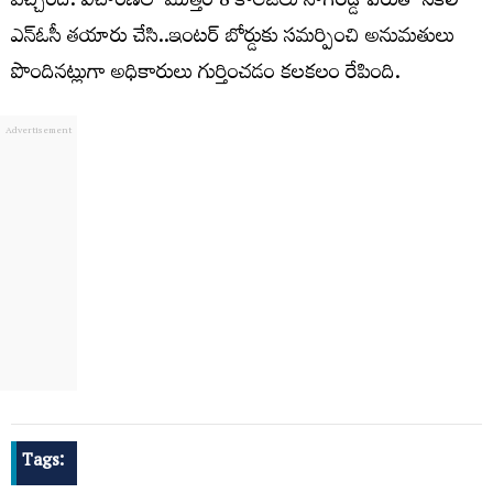
వచ్చింది. విచారణలో మొత్తం 8 కాలేజీలు నాగిరెడ్డి పేరుతో నకిలీ
ఎన్ఓసీ తయారు చేసి..ఇంటర్ బోర్డుకు సమర్పించి అనుమతులు
పొందినట్లుగా అధికారులు గుర్తించడం కలకలం రేపింది.
Tags: