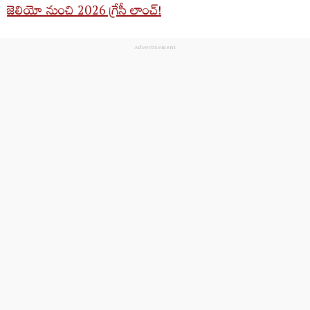
జెలియో నుంచి 2026 గ్రేసీ లాంచ్!