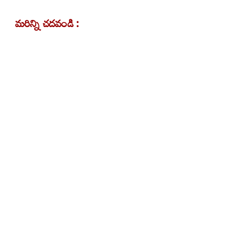
మరిన్ని చదవండి :
హరీశ్ రావు క్షుద్ర పూజలపై ఆధారాలు ఉన్నాయి :
పీసీసీ చీఫ్ మహేశ్ కుమార్ గౌడ్
ఉదయనిధి స్టాలిన్‌కు చెన్నై హైకోర్టు ఊరట