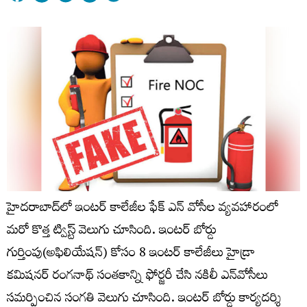
హైదరాబాద్‍లో ఇంటర్ కాలేజీల ఫేక్ ఎన్ వోసీల వ్యవహారంలో
మరో కొత్త ట్విస్ట్ వెలుగు చూసింది. ఇంటర్ బోర్డు
గుర్తింపు(అఫిలియేషన్) కోసం 8 ఇంటర్ కాలేజీలు హైడ్రా
కమిషనర్ రంగనాథ్ సంతకాన్ని ఫోర్జరీ చేసి నకిలీ ఎన్‍వోసీలు
సమర్పించిన సంగతి వెలుగు చూసింది. ఇంటర్ బోర్డు కార్యదర్శి