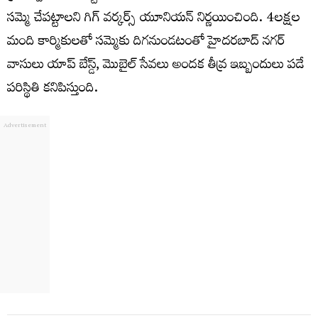
సమ్మె చేపట్టాలని గిగ్ వర్కర్స్ యూనియన్ నిర్ణయించింది. 4లక్షల
మంది కార్మికులతో సమ్మెకు దిగనుండటంతో హైదరబాద్ నగర్
వాసులు యాప్ బేస్డ్, మొబైల్ సేవలు అందక తీవ్ర ఇబ్బందులు పడే
పరిస్థితి కనిపిస్తుంది.