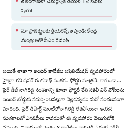
తెలంగాణలో ఎమర్జన్సీకి డయల్ 112 సేవలు
షురు!
మా ప్రాజెక్టులకు క్లియరెన్స్ ఇవ్వండి: కేంద్ర
మంత్రులతో సీఎం రేవంత్
అయితే తాజాగా ఇంటర్ కాలేజీల అఫిలియేషన్ వ్యవహారంలో
హైడ్రా కమిషనర్ రంగనాథ్ సంతకం ఫోర్జరీ మాత్రమే కాకుండా…
ఫైర్ డీజీ నాగిరెడ్డి సంతకాన్ని కూడా ఫోర్జరీ చేసి నకిలీ ఎన్ వోసీలను
ఇంటర్ బోర్డుకు సమర్పించినట్లుగా వెల్లడవ్వడం మరో సంచలనంగా
మారింది. ఫైర్ డిపార్ట్ మెంట్‍లోనాగిరెడ్డి లేకపోయినా ఆయన
సంతకాలతో ఎన్‍ఓసీలు రావడంతో ఈ వ్యవహారం వెలుగులోకి