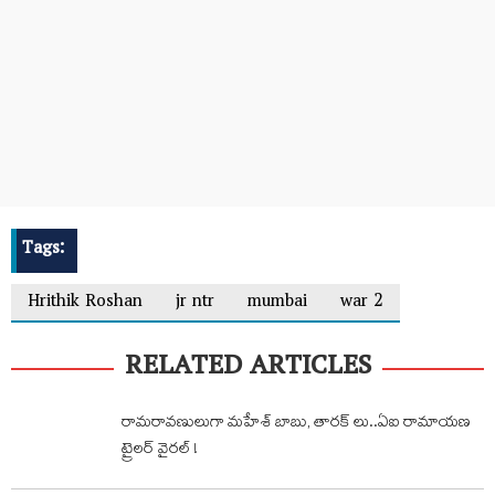
Tags:
Hrithik Roshan
jr ntr
mumbai
war 2
RELATED ARTICLES
రామరావణులుగా మహేశ్ బాబు, తారక్ లు..ఏఐ రామాయణ
ట్రైలర్ వైరల్ !