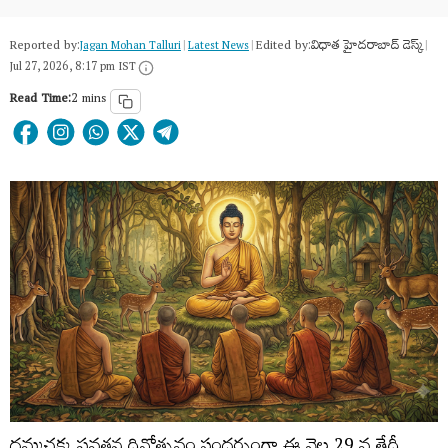
Reported by:
Edited by:
విధాత హైదరాబాద్ డెస్క్
Jagan Mohan Talluri
|
Latest News
|
|
Jul 27, 2026, 8:17 pm IST
Read Time:
2 mins