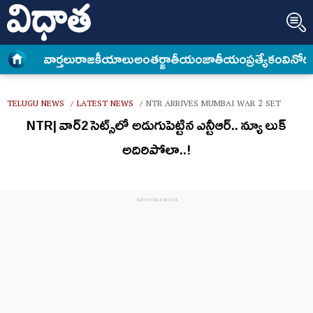
వార్త‌లు
రాజకీయాలు
అంత‌ర్జాతీయం
జాతీయం
ప్రత్యేకం
వినోద
TELUGU NEWS
LATEST NEWS
NTR ARRIVES MUMBAI WAR 2 SET
/
/
NTR| వార్‌2 సెట్స్‌లో అడుగుపెట్టిన ఎన్టీఆర్.. న్యూ లుక్
అదిరిపోలా..!