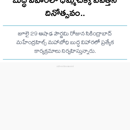
బుద్ధ విహారలో ధమ్మచక్క పవత్తన
దినోత్సవం..
జూలై 29 ఆషాఢ పౌర్ణమి రోజున సికింద్రాబాద్‌
మహేంద్రహిల్స్‌ మహాబోధి బుద్ధ విహారలో ప్రత్యేక
కార్యక్రమాలు నిర్వహిస్తున్నారు.