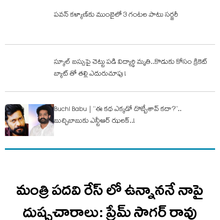
పవన్ కళ్యాణ్‌కు ముంబైలో 3 గంటల పాటు సర్జరీ
స్కూల్ బస్సుపై చెట్టు పడి విద్యార్థి మృతి..కొడుకు కోసం క్రికెట్
బ్యాట్ తో తల్లి ఎదురుచూపు !
Buchi Babu | “ఈ కథ ఎక్కడో దొబ్బేశావ్ కదా?”..
బుచ్చిబాబుకు ఎన్టీఆర్ ఝ‌ల‌క్..!
మంత్రి పదవి రేస్ లో ఉన్నాననే నాపై
దుష్ఫ్రచారాలు: ప్రేమ్ సాగర్ రావు