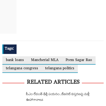
Tags:
bank loans
Mancherial MLA
Prem Sagar Rao
telangana congress
telangana politics
RELATED ARTICLES
సీఎం రేవంత్ ఢిల్లీ పయనం..కేబినెట్ విస్తరణపై మళ్లీ
ఊహాగానాలు!