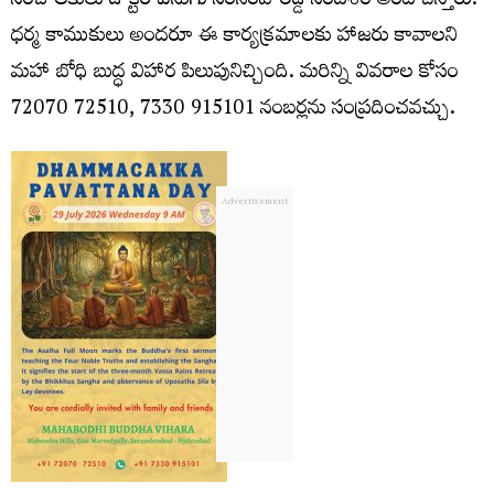
సంచాలకులు డాక్టర్ ఏనుగు నరసింహారెడ్డి సందేశం అంద చేస్తారు.
ధర్మ కాముకులు అందరూ ఈ కార్యక్రమాలకు హాజరు కావాలని
మహా బోధి బుద్ధ విహార పిలుపునిచ్చింది. ‪‪‪‪మరిన్ని వివరాల కోసం
72070 72510‬‬‬‬, ‪‪‪7330 915101 నంబర్లను సంప్రదించవచ్చు.