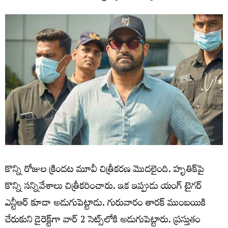
కొన్ని రోజుల క్రింద‌ట మూవీ చిత్రీక‌ర‌ణ మొద‌లైంది. హృతిక్‌పై
కొన్ని సన్నివేశాలు చిత్రీకరించారు. ఇక ఇప్పుడు యంగ్ టైగ‌ర్
ఎన్టీఆర్ కూడా అడుగుపెట్టాడు. గురువారం తారక్‌ ముంబయికి
చేరుకుని డైరెక్ట్‌గా వార్ 2 సెట్స్‌లోకి అడుగుపెట్టారు. ప్ర‌స్తుతం