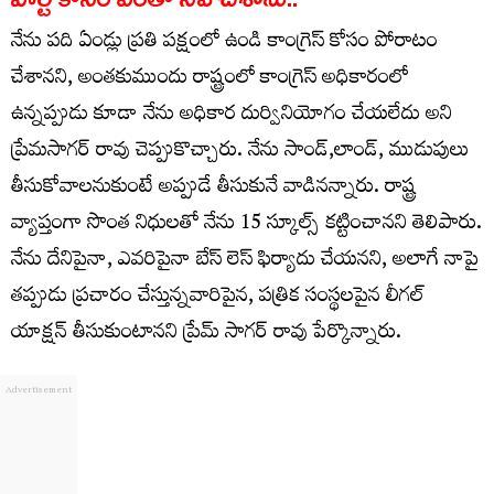
నేను పది ఏండ్లు ప్రతి పక్షంలో ఉండి కాంగ్రెస్ కోసం పోరాటం
చేశానని, అంతకుముందు రాష్ట్రంలో కాంగ్రెస్ అధికారంలో
ఉన్నప్పుడు కూడా నేను అధికార దుర్వినియోగం చేయలేదు అని
ప్రేమసాగర్ రావు చెప్పుకొచ్చారు. నేను సాండ్,లాండ్, ముడుపులు
తీసుకోవాలనుకుంటే అప్పుడే తీసుకునే వాడినన్నారు. రాష్ట్ర
వ్యాప్తంగా సొంత నిధులతో నేను 15 స్కూల్స్ కట్టించానని తెలిపారు.
నేను దేనిపైనా, ఎవరిపైనా బేస్ లెస్ ఫిర్యాదు చేయనని, అలాగే నాపై
తప్పుడు ప్రచారం చేస్తున్నవారిపైన, పత్రిక సంస్థలపైన లీగల్
యాక్షన్ తీసుకుంటానని ప్రేమ్ సాగర్ రావు పేర్కొన్నారు.