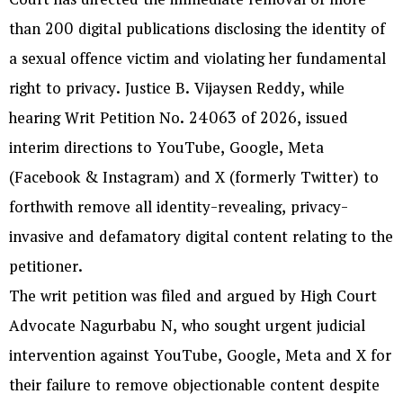
Court has directed the immediate removal of more
than 200 digital publications disclosing the identity of
a sexual offence victim and violating her fundamental
right to privacy. Justice B. Vijaysen Reddy, while
hearing Writ Petition No. 24063 of 2026, issued
interim directions to YouTube, Google, Meta
(Facebook & Instagram) and X (formerly Twitter) to
forthwith remove all identity-revealing, privacy-
invasive and defamatory digital content relating to the
petitioner.
The writ petition was filed and argued by High Court
Advocate Nagurbabu N, who sought urgent judicial
intervention against YouTube, Google, Meta and X for
their failure to remove objectionable content despite