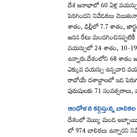
దేశ జనాభాలో 60 ఏళ్ల వయస్స
పెరిగిందని నివేదికలు చెబుతు
శాతం, ఢిల్లీలో 7.7 శాతం, జార్ఖ
జనన రేటు మందగించినప్పటి
వయస్సులో 24 శాతం, 10-19
ఉన్నారు.దేశంలోని 68 శాతం 
ఎక్కువ వయస్సు ఉన్నవారి వయ
రాబోయే దశాబ్దాలలో ఇది పెర
పురుషులకు 71 సంవత్సరాలు,
ఆందోళన కల్గిస్తున్న బాలిక
దేశంలో వెయ్యి మంది అబ్బాయి
లో 974 బాలికలు ఉన్నారని నివే