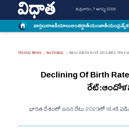
శుక్రవారం, 7 ఆగస్టు 2026
వార్త‌లు
రాజకీయాలు
అంత‌ర్జాతీయం
జాతీయం
ప్రత్యే
TELUGU NEWS
NATIONAL
INDIA BIRTH RATE DECLINES TFR F
/
/
Declining Of Birth Rate
రేట్:ఆందోళన 
భారత దేశంలో జనన రేటు 2023లో 18.4కి పడిప