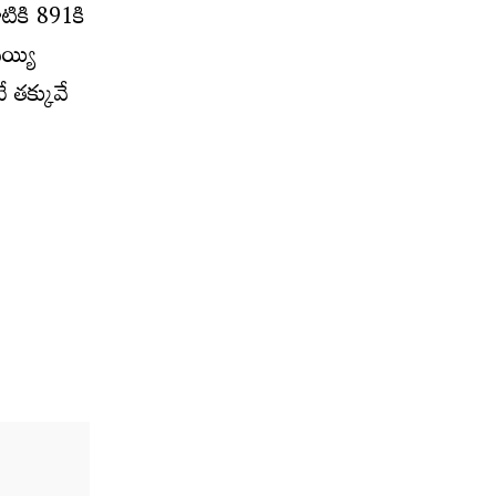
ికి 891కి
య్యి
 తక్కువే