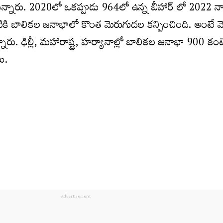
్నారు. 2020లో ఒకప్పుడు 964లో ఉన్న బీహార్ లో 2022 నాట
ికి బాలికల జనాభాలో కొంత మెరుగుదల కన్పించింది. అంటే వె
ు. ఢిల్లీ, మహారాష్ట్ర, హర్యానాల్లో బాలికల జనాభా 900 కంటే
ి.