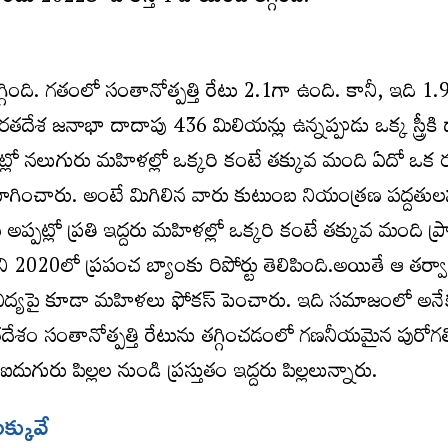
్గింది. గతంలో సంతానోత్పత్తి రేటు 2.1గా ఉంది. కానీ, ఇది 1.
దేశ జనాభా దాదాపు 436 మిలియన్లు ఉన్నప్పుడు ఒక్క స్త్రీకి
్పట్లో నలుగురు మహిళల్లో ఒక్కరి కంటే తక్కువ మంది ఏదో ఒక
ోగించారు. అంటే మిగిలిన వారు కుటుంబ నియంత్రణ పద్దతు
ప్పట్లో ప్రతి ఇద్దరు మహిళల్లో ఒక్కరి కంటే తక్కువ మంది ప
ి 2020లో ప్రపంచ బ్యాంకు రిపోర్టు తెలిపింది.అయితే ఆ తర్వ
ిద్యపై కూడా మహిళలు ఫోకస్ పెంచారు. ఇది సమాజంలో అనే
ేశం సంతానోత్పత్తి రేటును తగ్గించడంలో గణనీయమైన పురోగత
గురు పిల్లల నుండి ప్రస్తుతం ఇద్దరు పిల్లలున్నారు.
్కువే