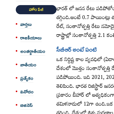
భారత్ లో జనన రేటు పడిపోతో
హోం పేజీ
తగ్గింది.అంటే 0.7 పాయింట్లు త
వార్త‌లు
రేట్, సంతానోత్పత్తి రేటు నమో
రాష్ట్రాల్లో సంతానోత్పత్తి 2.1
రాజకీయాలు
సీబీఆర్ అంటే ఏంటి
అంత‌ర్జాతీయం
ఒక నిర్దిష్ట కాల వ్యవధిలో (ఏడా
జాతీయం
దేశంలో మొత్తం సంతానోత్పత్తి 
పడిపోయింది. ఇది 2021, 2022 
ప్రత్యేకం
తెలిపింది. భారత రిజిస్ట్రార్
వినోదం
ప్రకారం బీహార్ లో అత్యధికంగా 
తమిళనాడులో 12గా ఉంది.ఇక మ
బిజినెస్
తగ్గింది. దేశంలో శిశు మరణాల 