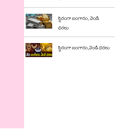
స్థిరంగా బంగారం, వెండి
ధరలు
స్థిరంగా బంగారం,వెండి ధరలు