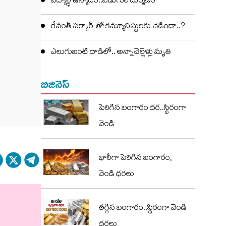
విద్యార్ధి ఉన్మాదం..ఏడుగురి దుర్మణం
రేవంత్ సర్కార్ తో కమ్యూనిస్టులకు చెడిందా..?
ఎలుగుబంటి దాడిలో.. అన్నాచెల్లెళ్లు మృతి
బిజినెస్
పెరిగిన బంగారం ధర..స్థిరంగా
వెండి
భారీగా పెరిగిన బంగారం,
వెండి ధరలు
తగ్గిన బంగారం..స్థిరంగా వెండి
ధరలు