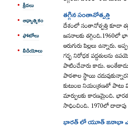
క్రీడలు
తగ్గిన సంతానోత్పత్తి
ఆధ్యాత్మికం
దేశంలో సంతానోత్పత్తి కూడా తగ
జననాలకు తగ్గింది.1960లో భారత
ఫోటోలు
ఆరుగురు పిల్లలు ఉన్నారు. అప
వీడియోలు
గర్భ నిరోధక పద్దతులను ఉపయ
పాటించేవారు కాదు. అంతేకాదు అ
పాఠశాల స్థాయి చదువుకున్నారన
కుటుంబ నియంత్రణతో పాటు వ
మార్పులకు కారణమైంది. భారతద
సాధించింది. 1970లో దాదాపు ఐదు
భారత్ లో యూత్ జనాభా ఎక