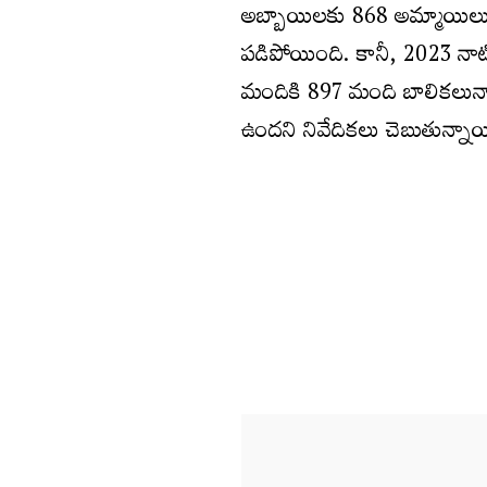
అబ్బాయిలకు 868 అమ్మాయిలున
పడిపోయింది. కానీ, 2023 నాట
మందికి 897 మంది బాలికలున్నార
ఉందని నివేదికలు చెబుతున్నాయ