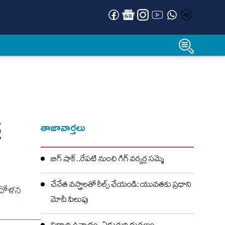
్
తాజావార్తలు
బిగ్ షాక్..రేపటి నుంచి గిగ్ వర్కర్ల సమ్మె
చేనేత వస్త్రాలతో రీల్స్ చేయండి: యువతకు ప్రధాని
ందోళన
మోదీ పిలుపు