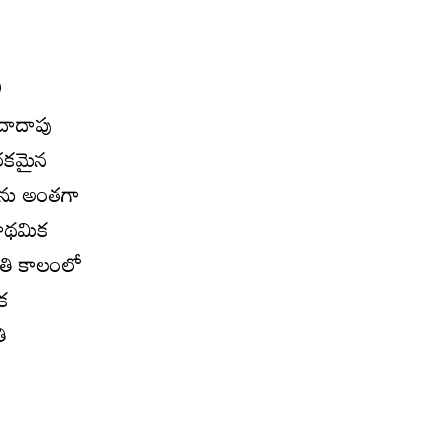
9
 దాదాపు
 రకమైన
లను అంతగా
్రాథమిక
ాతి కాలంలో
క
ి