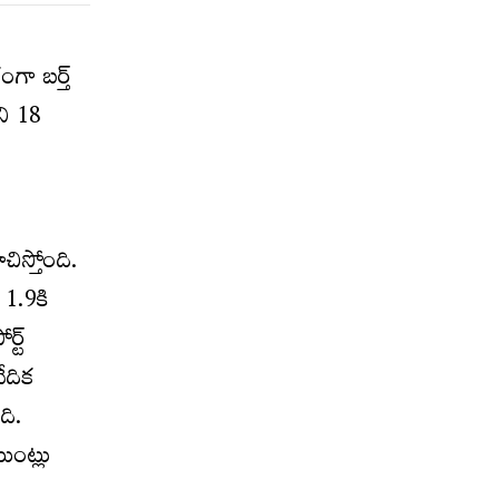
ంగా బర్త్
ని 18
చిస్తోంది.
 1.9కి
్ట్
ేదిక
ది.
ింట్లు