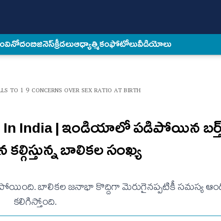
కం
వినోదం
బిజినెస్
క్రీడలు
ఆధ్యాత్మికం
ఫోటోలు
వీడియోలు
ALLS TO 1 9 CONCERNS OVER SEX RATIO AT BIRTH
 In India | ఇండియాలో పడిపోయిన బర్త
కల్గిస్తున్న బాలికల సంఖ్య
ోయింది. బాలికల జనాభా కొద్దిగా మెరుగైనప్పటికీ సమస్య ఆ
కలిగిస్తోంది.