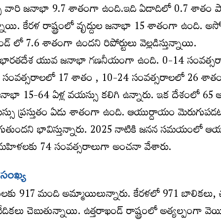
ు వారి జనాభా 9.7 శాతంగా ఉంది.ఇది ఏడాదిలో 0.7 శాతం ప
న్నాయి. కేరళ రాష్ట్రంలో వృద్దుల జనాభా 15 శాతంగా ఉంది. అస
ండ్ లో 7.6 శాతంగా ఉందని రిపోర్టులు వెల్లడిస్తున్నాయి.
కీ భారతదేశ యువ జనాభా గణనీయంగా ఉంది. 0-14 సంవత్స
 సంవత్సరాలలో 17 శాతం , 10-24 సంవత్సరాలలో 26 శాత
జనాభా 15-64 ఏళ్ల వయస్సు కలిగి ఉన్నారు. ఇక దేశంలో 65
స్సు ప్రస్తుతం ఏడు శాతంగా ఉంది. ఆయుర్దాయం మెరుగుప
ుగుతుందని భావిస్తున్నారు. 2025 నాటికి జనన సమయంలో ఆ
 మహిళలకు 74 సంవత్సరాలుగా అంచనా వేశారు.
ల సంఖ్య
లకు 917 మంది అమ్మాయిలున్నారు. కేరళలో 971 బాలికలు, ఛత్
దికలు చెబుతున్నాయి. ఉత్తరాఖండ్ రాష్ట్రంలో అత్యల్పంగా వెయ