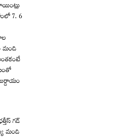
ాయింట్లు
ోంలో 7. 6
రాల
ం మంది
 అంతకంటే
డటంతో
యుర్దాయం
తీస్ గడ్
్యి మంది