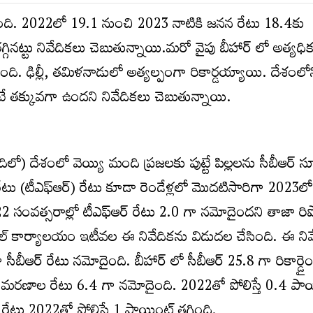
ంది. 2022లో 19.1 నుంచి 2023 నాటికి జనన రేటు 18.4కు
గ్గినట్టు నివేదికలు చెబుతున్నాయి.మరో వైపు బీహార్ లో అత్యధిక
దైంది. ఢిల్లీ, తమిళనాడులో అత్యల్పంగా రికార్డయ్యాయి. దేశంలో
 కంటే తక్కువగా ఉందని నివేదికలు చెబుతున్నాయి.
దిలో) దేశంలో వెయ్యి మంది ప్రజలకు పుట్టే పిల్లలను సీబీఆర్ సూ
రేటు (టీఎఫ్ఆర్) రేటు కూడా రెండేళ్లలో మొదటిసారిగా 2023లో
సంవత్సరాల్లో టీఎఫ్ఆర్ రేటు 2.0 గా నమోదైందని తాజా రిపోర
 జనరల్ కార్యాలయం ఇటీవల ఈ నివేదికను విడుదల చేసింది. ఈ నివ
సీబీఆర్ రేటు నమోదైంది. బీహార్ లో సీబీఆర్ 25.8 గా రికార్డైం
రణాల రేటు 6.4 గా నమోదైంది. 2022తో పోలిస్తే 0.4 పాయ
రేటు 2022తో పోలిస్తే 1 పాయింట్ తగ్గింది.