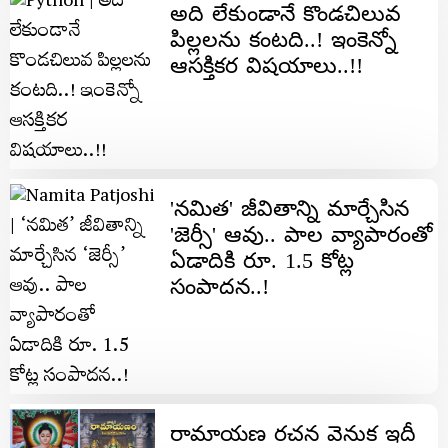
అది లేకుండానే కొండ‌చిలువ
పిల్ల‌ల‌ను కంట‌ది..! ఇంకెన్నో
ఆస‌క్తిక‌ర విష‌యాలు..!!
'న‌మిత' జీవితాన్ని మార్చేసిన
'జెర్సీ' ఆవు.. పాల వ్యాపారంతో
ఏడాదికి రూ. 1.5 కోట్ల‌
సంపాదన‌..!
రామాయణ రచన వెనుక ఇదీ