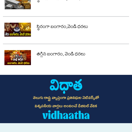
స్థిరంగా బంగారం,వెండి ధరలు
తగ్గిన బంగారం, వెండి ధరలు
తెలుగు రాష్ట్ర వ్యాప్తంగా ప్రతినిధుల నెట్‌వర్క్‌తో
విశ్వసనీయ వార్తలు అందించే డిజిటల్ వేదిక