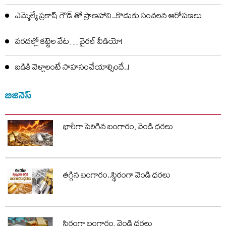
ఎమ్మెల్యే ప్రకాష్ గౌడ్ తో ప్రాణహాని..కొడుకు సంచలన ఆరోపణలు
వరదల్లో కట్టెల వేట… వైరల్ వీడియో!
బడికి వెళ్లాలంటే సాహసంచేయాల్సిందే..!
బిజినెస్
భారీగా పెరిగిన బంగారం, వెండి ధరలు
తగ్గిన బంగారం..స్థిరంగా వెండి ధరలు
స్థిరంగా బంగారం, వెండి ధరలు