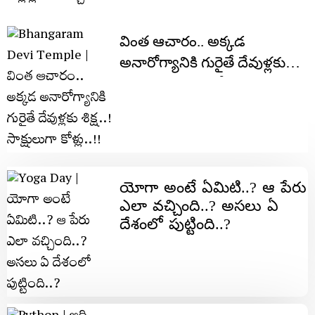
వింత ఆచారం.. అక్క‌డ
అనారోగ్యానికి గురైతే దేవుళ్ల‌కు
శిక్ష‌..! సాక్షులుగా కోళ్లు..!!
యోగా అంటే ఏమిటి..? ఆ పేరు
ఎలా వ‌చ్చింది..? అస‌లు ఏ
దేశంలో పుట్టింది..?