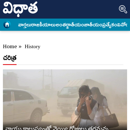
వార్త‌లు
రాజకీయాలు
అంత‌ర్జాతీయం
జాతీయం
ప్రత్యేకం
వినోద
Home
»
History
చరిత్ర
వాయు కాలుష్యంతో వెయ్యి రోజులు తగ్గనున్న