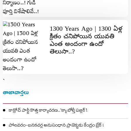
1300 Years Ago | 1300 ఏళ్ల
క్రితం చ‌నిపోయిన యువ‌తి
ఎంత అందంగా ఉందో
తెలుసా..?
`
తాజావార్తలు
కాక్రోచ్ పార్టీ కొత్త కార్యాచరణ..‘క్యా బోల్తీ పబ్లిక్’!
పోలవరం-బనకచర్ల అనుసంధాన ప్రాజెక్టుకు కేంద్రం బ్రేక్ !