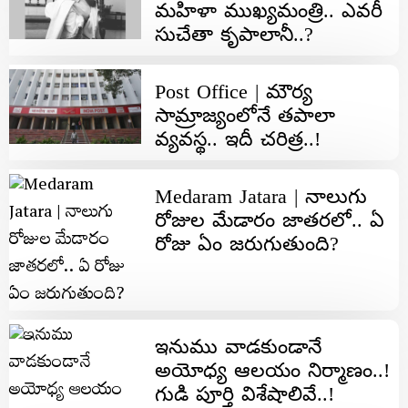
మ‌హిళా ముఖ్య‌మంత్రి.. ఎవ‌రీ
సుచేతా కృపాలానీ..?
Post Office | మౌర్య
సామ్రాజ్యంలోనే త‌పాలా
వ్య‌వ‌స్థ.. ఇదీ చ‌రిత్ర‌..!
Medaram Jatara | నాలుగు
రోజుల మేడారం జాతరలో.. ఏ
రోజు ఏం జరుగుతుంది?
ఇనుము వాడకుండానే
అయోధ్య ఆలయం నిర్మాణం..!
గుడి పూర్తి విశేషాలివే..!