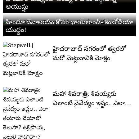
ఆయుష్షు
హిందూ దేవాలయం కోసం థాయ్‌లాండ్‌- కంబోడియా
యుద్ధం!
హైదరాబాద్‌ నగరంలో త్వరలో
మరో మెట్లబావికి మోక్షం
మ‌హా శివ‌రాత్రి: శివ‌య్య‌కు
ఎలాంటి నైవేద్యం ఇష్టం.. ఎలా
త‌యారు చేయాలో తెలుసా?
ఉల్లిపాయ‌, వెల్లుల్లి వాడొచ్చా?