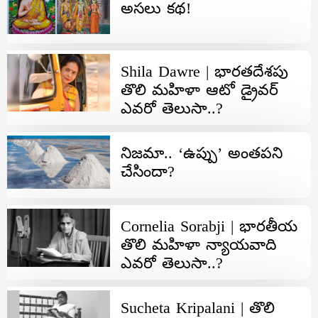
అసలు కథ!
Shila Dawre | భార‌త‌దేశ‌పు
తొలి మ‌హిళా ఆటో డ్రైవ‌ర్
ఎవ‌రో తెలుసా..?
నిజమా.. ‘ఉప్పు’ అంతపని
చేసిందా?
Cornelia Sorabji | భార‌తీయ
తొలి మ‌హిళా న్యాయ‌వాది
ఎవ‌రో తెలుసా..?
Sucheta Kripalani | తొలి