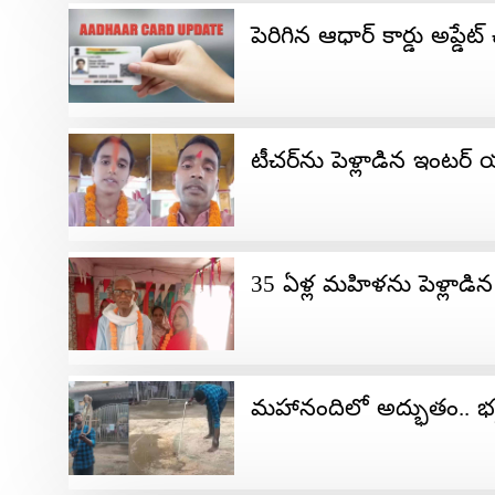
పెరిగిన ఆధార్ కార్డు అప్డేట్
టీచ‌ర్‌ను పెళ్లాడిన ఇంట‌ర్
35 ఏళ్ల మ‌హిళ‌ను పెళ్లాడిన
మ‌హానందిలో అద్భుతం.. భ‌క్త