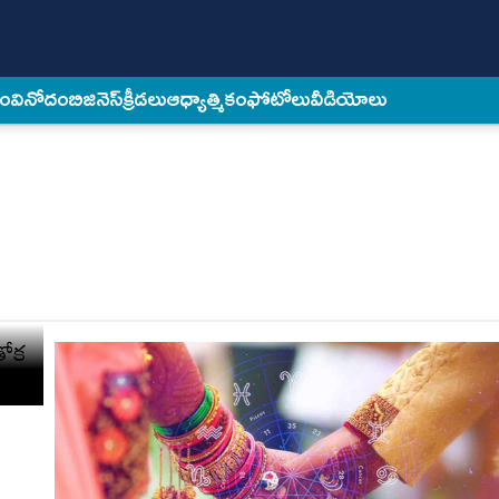
కం
వినోదం
బిజినెస్
క్రీడలు
ఆధ్యాత్మికం
ఫోటోలు
వీడియోలు