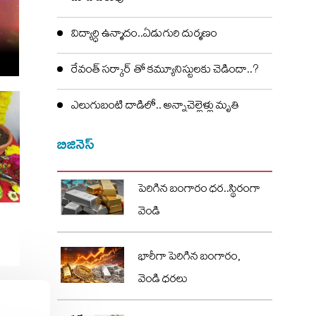
విద్యార్ధి ఉన్మాదం..ఏడుగురి దుర్మణం
రేవంత్ సర్కార్ తో కమ్యూనిస్టులకు చెడిందా..?
ఎలుగుబంటి దాడిలో.. అన్నాచెల్లెళ్లు మృతి
బిజినెస్
పెరిగిన బంగారం ధర..స్థిరంగా
వెండి
భారీగా పెరిగిన బంగారం,
వెండి ధరలు