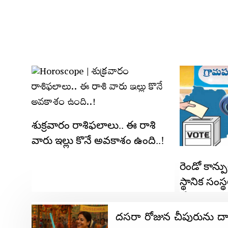
శుక్ర‌వారం రాశిఫ‌లాలు.. ఈ రాశి
వారు ఇల్లు కొనే అవ‌కాశం ఉంది..!
రెండో కాన్పుల
స్థానిక సంస్థ
చేయొచ్చా..
ద‌స‌రా రోజున చీపురును దానం 