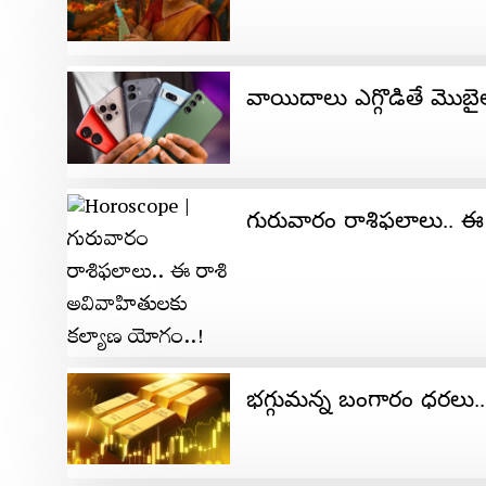
వాయిదాలు ఎగ్గొడితే మొబైల్
గురువారం రాశిఫ‌లాలు.. ఈ
భ‌గ్గుమ‌న్న బంగారం ధ‌ర‌ల