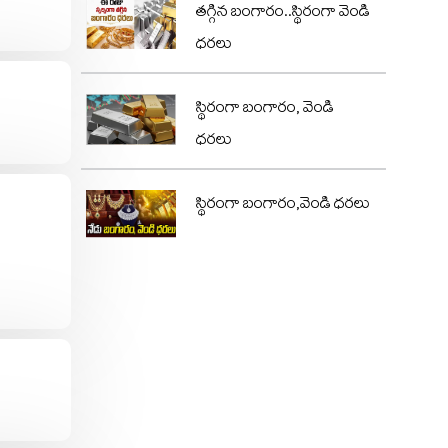
తగ్గిన బంగారం..స్థిరంగా వెండి
ధరలు
స్థిరంగా బంగారం, వెండి
ధరలు
స్థిరంగా బంగారం,వెండి ధరలు