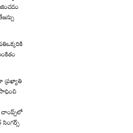
పూజించడం
ేజస్సు
తిఒక్కరికి
 అంకితం
 ప్రఖ్యాతి
 సాధించి
చాంప్స్‌లో
 సింగర్స్