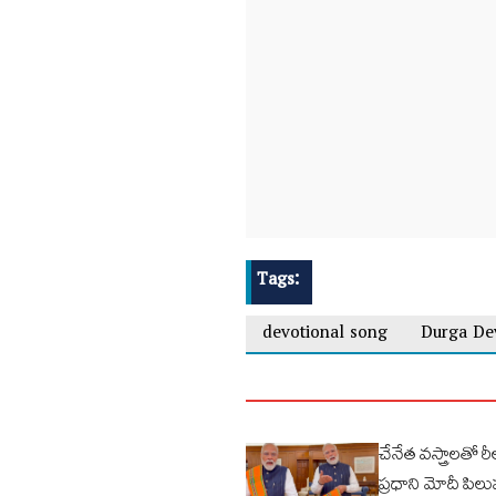
Tags:
devotional song
Durga Dev
చేనేత వస్త్రాలతో
ప్రధాని మోదీ పిలు