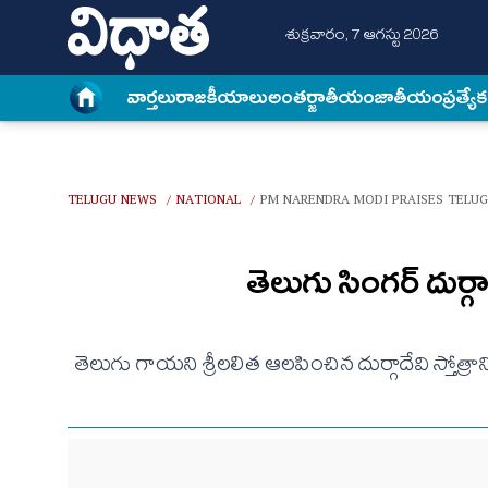
శుక్రవారం, 7 ఆగస్టు 2026
వార్త‌లు
రాజకీయాలు
అంత‌ర్జాతీయం
జాతీయం
ప్రత్యే
TELUGU NEWS
NATIONAL
PM NARENDRA MODI PRAISES TELUG
/
/
తెలుగు సింగర్ దుర్గాద
తెలుగు గాయని శ్రీలలిత ఆలపించిన దుర్గాదేవి స్తోత్ర