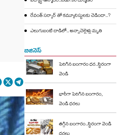
విద్యార్ధి ఉన్మాదం..ఏడుగురి దుర్మణం
రేవంత్ సర్కార్ తో కమ్యూనిస్టులకు చెడిందా..?
ఎలుగుబంటి దాడిలో.. అన్నాచెల్లెళ్లు మృతి
బిజినెస్
పెరిగిన బంగారం ధర..స్థిరంగా
వెండి
భారీగా పెరిగిన బంగారం,
వెండి ధరలు
తగ్గిన బంగారం..స్థిరంగా వెండి
ధరలు