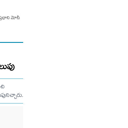
ప్రధాని మోదీ
ిలుపు
ంచి
ునిచ్చారు.