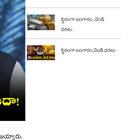
స్థిరంగా బంగారం, వెండి
ధరలు
స్థిరంగా బంగారం,వెండి ధరలు
ా అయ్యారు.