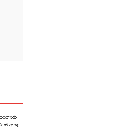
కుటుంబాలకు
ాహుల్ గాంధీ