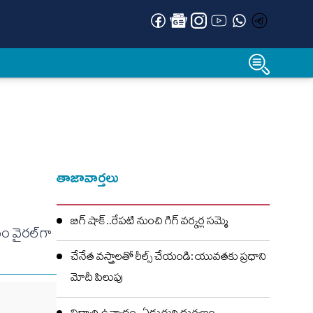
తాజావార్తలు
బిగ్ షాక్..రేపటి నుంచి గిగ్ వర్కర్ల సమ్మె
ం వైరల్‌గా
చేనేత వస్త్రాలతో రీల్స్ చేయండి: యువతకు ప్రధాని
మోదీ పిలుపు