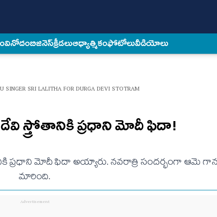
కం
వినోదం
బిజినెస్
క్రీడలు
ఆధ్యాత్మికం
ఫోటోలు
వీడియోలు
U SINGER SRI LALITHA FOR DURGA DEVI STOTRAM
ేవి స్త్రోతానికి ప్రధాని మోదీ ఫిదా!
ానికి ప్రధాని మోదీ ఫిదా అయ్యారు. నవరాత్రి సందర్భంగా ఆమె గాన
మారింది.