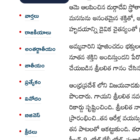
ఆమె ఆలపించిన దుర్గాదేవి స్త
వార్త‌లు
మనసును అనంతమైన శక్తితో, ఆత్
హృదయాన్ని దైవిక చైతన్యంతో ప్
రాజకీయాలు
అమ్మవారిని పూజించడం భక్తులల
అంత‌ర్జాతీయం
నూతన శక్తిని అందిస్తుందని ప
జాతీయం
చేయబడిన శ్రీలలిత గానం చేసిన ఓ
ప్రత్యేకం
ఆంధ్రప్రదేశ్ లోని విజయవాడకు 
పొందారు. గాయని శ్రీలలిత నవరాత్
వినోదం
రికార్డు సృష్టించింది. శ్రీల
బిజినెస్
ప్రారంభించి..తన ఆరేళ్ల వయస్స
తన పాటలతో ఆకట్టుకుంది. తర్వ
క్రీడలు