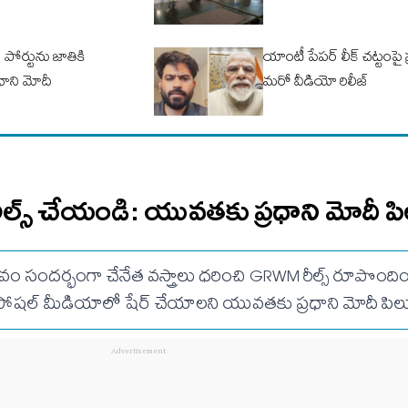
పోర్టును జాతికి
యాంటీ పేపర్ లీక్ చట్టంపై 
ధాని మోదీ
మరో వీడియో రిలీజ్
 రీల్స్ చేయండి: యువతకు ప్రధాని మోదీ ప
వం సందర్భంగా చేనేత వస్త్రాలు ధరించి GRWM రీల్స్ రూపొంది
షల్ మీడియాలో షేర్ చేయాలని యువతకు ప్రధాని మోదీ పిలుప