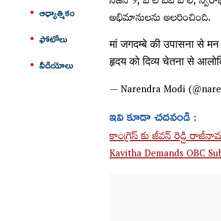
సీజన్ 9, బోల్ బేబీ బోల్, స్
ఆధ్యాత్మికం
అభిమానులను అలరించింది.
ఫోటోలు
मां जगदम्बे की उपासना से म
हृदय को दिव्य चेतना से आलोक
వీడియోలు
— Narendra Modi (@nar
ఇవి కూడా చదవండి :
కాంగ్రెస్ కు జీవన్ రెడ్డి రాజీ
Kavitha Demands OBC Sub Qu