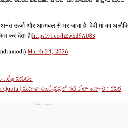
వరాభిషేకం తదితర టెలివిజన్ షోలలో తన పాటలతో కోట్లాది మంది
न अनंत ऊर्जा और आत्मबल से भर जाता है। देवी मां का अल
ित कर देता है।
https://t.co/hZwhd9AU8S
endramodi)
March 24, 2026
నామా..లేఖ విడుదల
ota | మహిళా రిజర్వేషన్లలో సబ్ కోటా ఇవ్వాలి : కవిత