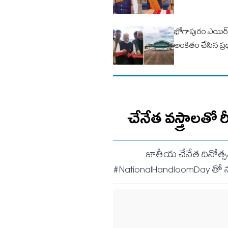
భోగాపురం ఎయిర్ 
అంకితం చేసిన ప్ర
చేనేత వస్త్రాలతో
జాతీయ చేనేత దినోత్స
#NationalHandloomDay తో సో