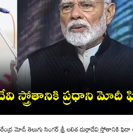
ంద్ర మోదీ తెలుగు సింగర్ శ్రీ లలిత దుర్గాదేవి స్త్రోతానికి ఫిద