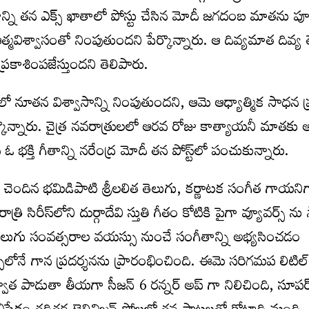
్రోతాన్ని తన ఎక్స్ ఖాతాలో పోస్టు చేసిన మోదీ జగదంబ మాతను 
మవిశ్వాసంతో నింపుతుందని పేర్కొన్నారు. ఆ దివ్యమాత దివ్య త
రకాశింపజేస్తుందని తెలిపారు.
ో నూతన విశ్వాసాన్ని నింపుతుందని, ఆమె ఆధ్యాత్మిక సాధన ప్ర
ేర్కొన్నారు. చైత్ర నవరాత్రులలో ఆరవ రోజు కాత్యాయనీ మాతకు
 భక్తి గీతాన్ని నరేంద్ర మోదీ తన పోస్ట్‌లో పంచుకున్నారు.
చెందిన భమిడిపాటి శ్రీలలిత తెలుగు, కర్ణాటక సంగీత గాయనిగా
రి సిరీస్‌లోని దుర్గాదేవి స్తుతి గీతం కోటికి పైగా వ్యూవర్స్ ను
లిత నాలుగు సంవత్సరాల వయస్సు నుంచే సంగీతాన్ని అభ్యసించడం
ులోనే గాన ప్రదర్శనను ప్రారంభించింది. ఈమె సరిగమప లిటిల్ 
ాత పాడుతా తీయగా సీజన్ 6 రన్నర్ అప్ గా నిలిచింది, సూపర్