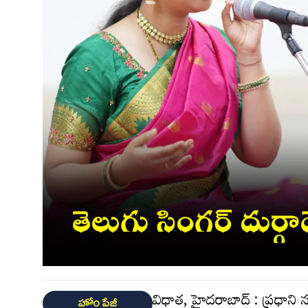
విధాత, హైదరాబాద్ : ప్రధాని నరే
హోం పేజీ