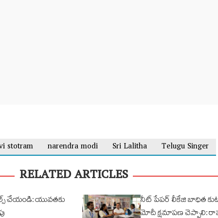
i stotram
narendra modi
Sri Lalitha
Telugu Singer
RELATED ARTICLES
 రీల్స్ చేయండి: యువతకు
నీట్ పేపర్ లీకేజి బాధిత 
పు
మోదీ క్షమాపణ చెప్పాలి: ర