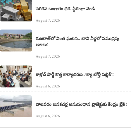
పెరిగిన బంగారం ధర..స్థిరంగా వెండి
August 7, 2026
గుజరాత్‌లో వింత ఘటన.. బావి నీళ్లలో సముద్రపు
అలలు!
August 7, 2026
కాక్రోచ్ పార్టీ కొత్త కార్యాచరణ..‘క్యా బోల్తీ పబ్లిక్’!
August 6, 2026
పోలవరం-బనకచర్ల అనుసంధాన ప్రాజెక్టుకు కేంద్రం బ్రేక్ !
August 6, 2026