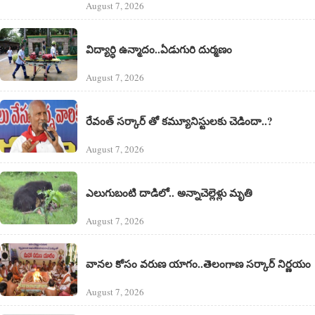
August 7, 2026
విద్యార్ధి ఉన్మాదం..ఏడుగురి దుర్మణం
August 7, 2026
రేవంత్ సర్కార్ తో కమ్యూనిస్టులకు చెడిందా..?
August 7, 2026
ఎలుగుబంటి దాడిలో.. అన్నాచెల్లెళ్లు మృతి
August 7, 2026
వానల కోసం వరుణ యాగం..తెలంగాణ సర్కార్ నిర్ణయం
August 7, 2026