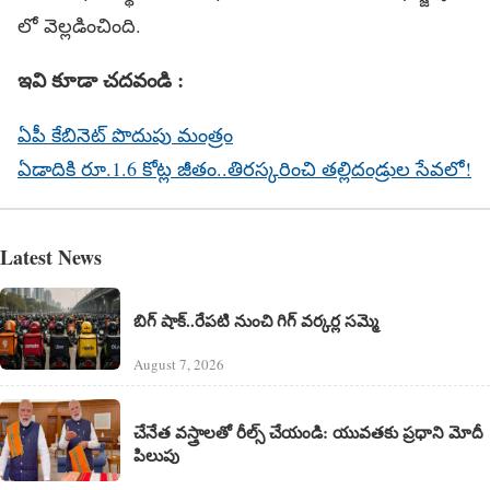
లో వెల్లడించింది.
ఇవి కూడా చదవండి :
ఏపీ కేబినెట్ పొదుపు మంత్రం
ఏడాదికి రూ.1.6 కోట్ల జీతం..తిరస్కరించి తల్లిదండ్రుల సేవలో!
Latest News
బిగ్ షాక్..రేపటి నుంచి గిగ్ వర్కర్ల సమ్మె
August 7, 2026
చేనేత వస్త్రాలతో రీల్స్ చేయండి: యువతకు ప్రధాని మోదీ
పిలుపు