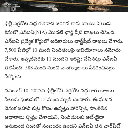
ఢిల్లీ ఎర్రకోట వద్ద గతేడాది జరిగిన కారు బాంబు పేలుడు
కేసులో ఎన్ఐఏ(NIA) మొదటి ఛార్జ్ షీట్ దాఖలు చేసింది.
ఎన్ఐఏ ప్రత్యేక కోర్టులో అధికారులు ఛార్జ్‌షీట్‌ దాఖలు చేశారు.
7,500 పేజీల్లో 10 మంది నిందితులపై అభియోగాలు నమోదు
చేశారు. ఇప్పటివరకు 11 మందిని అరెస్టు చేసినట్లు ఎన్‌ఐఏ
తెలిపింది. 588 మంది నుంచి వాంగ్మూలాలు సేకరించినట్లు
పేర్కొంది.
నవంబర్ 10, 2025న ఢిల్లీలోని ఎర్రకోట వద్ద కారు బాంబు
పేలుడు ఘటనలో 15 మంది మృతి చెందారు. ఈ ఘటన
వెనుక జిహాదీ కుట్ర కోణం ఉన్నట్లు ఫోరెన్సిక్, సాంకేతిక
ఆధారాలు స్పష్టం చేశాయని, నిందితులకు అల్-ఖైదా
అనుబంధ సంస్థతో సంబంధం ఉందని ఎన్ఐఏ తన ఛార్జ్‌షీట్‌