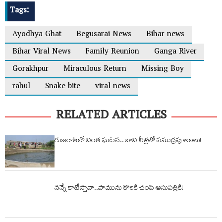
Tags:
Ayodhya Ghat
Begusarai News
Bihar news
Bihar Viral News
Family Reunion
Ganga River
Gorakhpur
Miraculous Return
Missing Boy
rahul
Snake bite
viral news
RELATED ARTICLES
గుజరాత్‌లో వింత ఘటన.. బావి నీళ్లలో సముద్రపు అలలు!
నన్నే కాటేస్తావా..పామును కొరికి చంపి ఆసుపత్రికి!