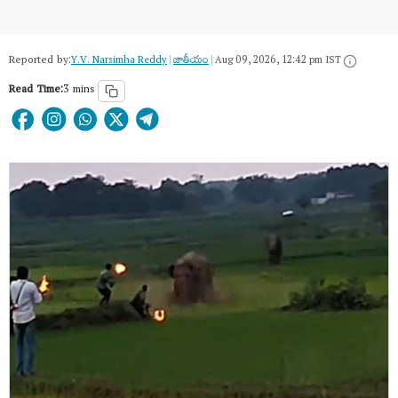
Reported by:
Y.V. Narsimha Reddy
|
జాతీయం
|
Aug 09, 2026, 12:42 pm IST
Read Time:
3 mins