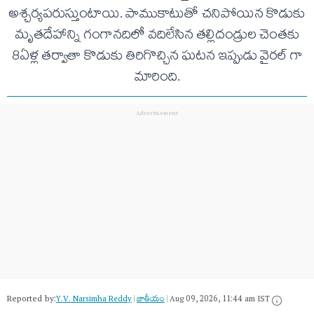
అశ్చర్యపరుస్తుంటాయి. పాముకాటుతో చనిపోయిన కొడుకు
మృతదేహాన్ని గంగానదిలో వదిలేసిన తల్లిదండ్రుల చెంతకు
8ఏళ్ల తర్వాతా కొడుకు తిరిగొచ్చిన ఘటన ఇప్పుడు వైరల్ గా
మారింది.
Reported by:
Y.V. Narsimha Reddy
|
జాతీయం
|
Aug 09, 2026, 11:44 am IST