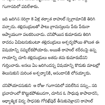
గంగానదిలో వదిలేశారు.
ఇది జరిగిన సరిగ్గా 8 ఏళ్ల తర్వాత రాహుల్‌ స్వగ్రామానికి తిరిగి
వచ్చాడు. తల్లిదండ్రులతో పాటు గ్రామస్తులను పేరు పేరునా
ఆప్యాయంగా పలకరించాడు. చనిపోయిన కుమారుడు తిరిగి
రావడం ఏమిటనుకుంటూ తల్లిదండ్రులు ఆశ్చర్యపోయి తొలుత ఈ
విషయాన్ని నమ్మలేకపోయారు. అయితే రాహుల్‌ శరీరంపై ఉన్న
గాయాన్ని చూసి తల్లిదండ్రులు అతడు తమ కుమారుడేనని
గుర్తించారు. అసలు ఏం జరిగిందన్న విషయాన్ని కొడుకు మాటల్లో
తెలుసుకుని మరింత అశ్చర్యానికి, ఆనందానికి లోనయ్యారు.
చనిపోయాడనుకుని ఆ రోజు గంగానదిలో వదిలేసిన నన్ను.. నది
ప్రవాహంలో కొట్టుకపోతుండగా, చూసిన ఓ సాధువు కాపాడారని,
ఆధ్యాత్మిక విద్య సాధనకు గోరఖ్‌పుర్‌ తీసుకువెళ్లాడని రాహుల్‌