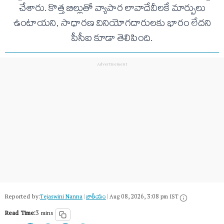
చేశారు. కొత్త బిల్లుతో వ్యాపార లావాదేవీలకే మార్పులు
ఉంటాయని, సాధారణ వినియోగదారులకు భారం లేదని
పీసీఐ కూడా తెలిపింది.
Reported by:
Tejaswini Nanna
|
జాతీయం
|
Aug 08, 2026, 3:08 pm IST
Read Time:
3 mins