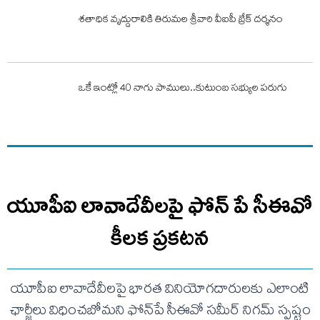
శతాధిక వృద్దురాలికి తిరుమల శ్రీవారి వీఐపీ బ్రేక్ దర్శనం
ఒకే ఇంట్లో 40 నాగు పాములు..కుటుంబ సభ్యుల పరుగు
యూపీఐ లావాదేవీలపై ఫోన్ పే సీఈవో
కీలక ప్రకటన
యూపీఐ లావాదేవీలపై భారత వినియోగదారులకు ఎలాంటి
ఛార్జీలు విధించబోమని ఫోన్‌పే సీఈవో సమీర్ నిగమ్ స్పష్టం