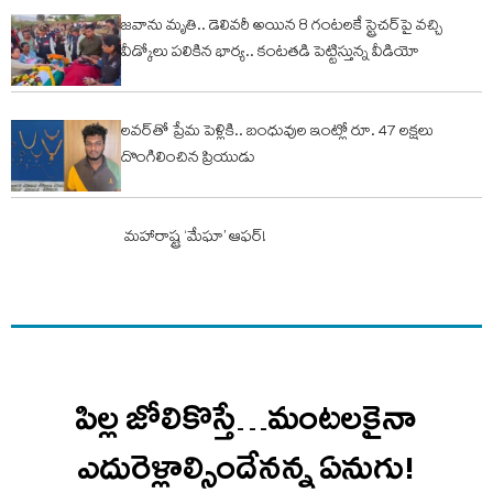
జ‌వాను మృతి.. డెలివ‌రీ అయిన 8 గంట‌ల‌కే స్ట్రెచ‌ర్‌పై వ‌చ్చి
వీడ్కోలు ప‌లికిన భార్య‌.. కంట‌త‌డి పెట్టిస్తున్న వీడియో
ల‌వ‌ర్‌తో ప్రేమ పెళ్లికి.. బంధువుల ఇంట్లో రూ. 47 ల‌క్ష‌లు
దొంగిలించిన ప్రియుడు
మహారాష్ట్ర ‘మేఘా’ ఆఫర్‌!
పిల్ల జోలికొస్తే…మంటలకైనా
ఎదురెళ్లాల్సిందేనన్న ఏనుగు!