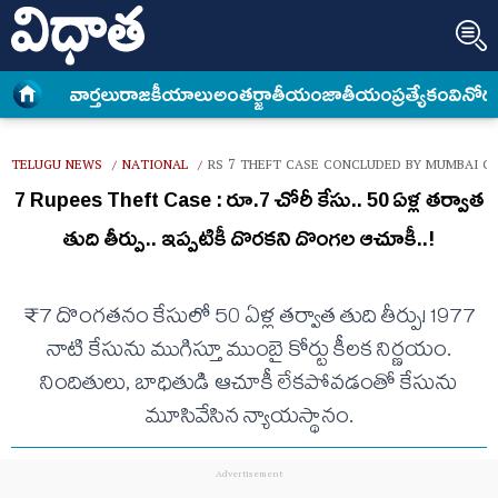
వార్త‌లు
రాజకీయాలు
అంత‌ర్జాతీయం
జాతీయం
ప్రత్యేకం
వినోద
TELUGU NEWS
NATIONAL
RS 7 THEFT CASE CONCLUDED BY MUMBAI C
/
/
7 Rupees Theft Case : రూ.7 చోరీ కేసు.. 50 ఏళ్ల తర్వాత
తుది తీర్పు.. ఇప్పటికీ దొరకని దొంగల ఆచూకీ..!
₹7 దొంగతనం కేసులో 50 ఏళ్ల తర్వాత తుది తీర్పు! 1977
నాటి కేసును ముగిస్తూ ముంబై కోర్టు కీలక నిర్ణయం.
నిందితులు, బాధితుడి ఆచూకీ లేకపోవడంతో కేసును
మూసివేసిన న్యాయస్థానం.