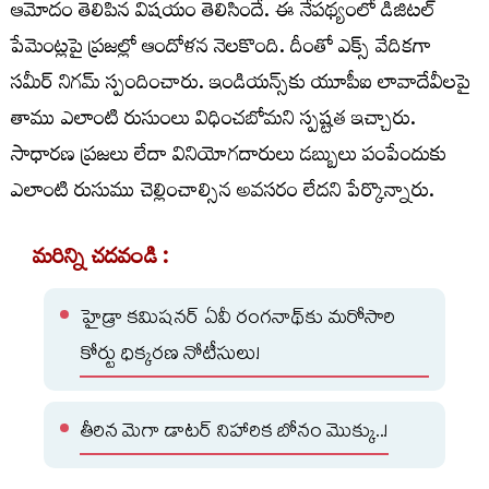
ఆమోదం తెలిపిన విషయం తెలిసిందే. ఈ నేపథ్యంలో డిజిటల్‌
పేమెంట్లపై ప్రజల్లో ఆందోళన నెలకొంది. దీంతో ఎక్స్‌ వేదికగా
సమీర్‌ నిగమ్‌ స్పందించారు. ఇండియన్స్‌కు యూపీఐ లావాదేవీలపై
తాము ఎలాంటి రుసుంలు విధించబోమని స్పష్టత ఇచ్చారు.
సాధారణ ప్రజలు లేదా వినియోగదారులు డబ్బులు పంపేందుకు
ఎలాంటి రుసుము చెల్లించాల్సిన అవసరం లేదని పేర్కొన్నారు.
మరిన్ని చదవండి :
హైడ్రా కమిషనర్ ఏవీ రంగనాథ్‌కు మరోసారి
కోర్టు ధిక్కరణ నోటీసులు!
తీరిన మెగా డాటర్ నిహారిక బోనం మొక్కు..!