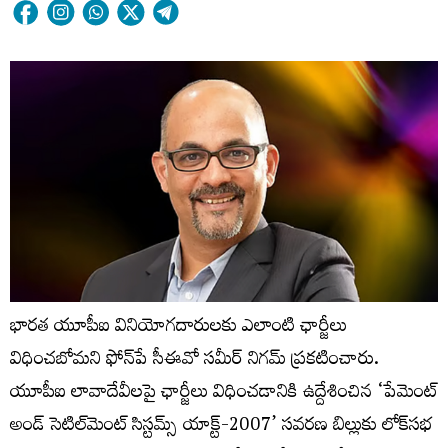
భారత యూపీఐ వినియోగదారులకు ఎలాంటి ఛార్జీలు
విధించబోమని ఫోన్‌పే సీఈవో సమీర్‌ నిగమ్‌ ప్రకటించారు.
యూపీఐ లావాదేవీలపై ఛార్జీలు విధించడానికి ఉద్దేశించిన ‘పేమెంట్
అండ్ సెటిల్‌మెంట్ సిస్టమ్స్ యాక్ట్-2007’ సవరణ బిల్లుకు లోక్‌సభ