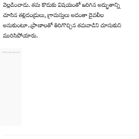
వెల్లడించాడు. తమ కొడుకు విషయంతో జరిగిన అద్భుతాన్ని
చూసిన తల్లిదండ్రులు, గ్రామస్తులు అదంతా దైవలీల
అనుకుంటూ..ప్రాణాలతో తిరిగొచ్చిన తమవాడిని చూసుకుని
మురిసిపోయారు.