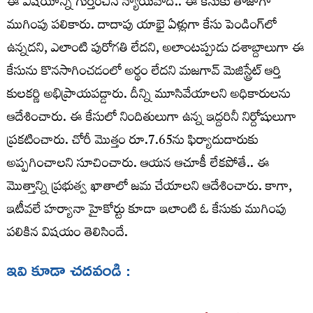
ఈ విషయాన్ని గుర్తించిన న్యాయవాది.. ఈ కేసుకు తాజాగా
ముగింపు పలికారు. దాదాపు యాభై ఏళ్లుగా కేసు పెండింగ్‌లో
ఉన్నదని, ఎలాంటి పురోగతి లేదని, అలాంటప్పుడు దశాబ్దాలుగా ఈ
కేసును కొనసాగించడంలో అర్థం లేదని మజగావ్‌ మెజిస్ట్రేట్‌ ఆర్తి
కులకర్ణి అభిప్రాయపడ్డారు. దీన్ని మూసివేయాలని అధికారులను
ఆదేశించారు. ఈ కేసులో నిందితులుగా ఉన్న ఇద్దరినీ నిర్దోషులుగా
ప్రకటించారు. చోరీ మొత్తం రూ.7.65ను ఫిర్యాదుదారుకు
అప్పగించాలని సూచించారు. ఆయన ఆచూకీ లేకపోతే.. ఈ
మొత్తాన్ని ప్రభుత్వ ఖాతాలో జమ చేయాలని ఆదేశించారు. కాగా,
ఇటీవలే హర్యానా హైకోర్టు కూడా ఇలాంటి ఓ కేసుకు ముగింపు
పలికిన విషయం తెలిసిందే.
ఇవి కూడా చదవండి :