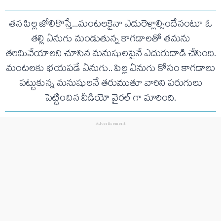
తన పిల్ల జోలికొస్తే...మంటలకైనా ఎదురెళ్లాల్సిందేనంటూ ఓ
తల్లి ఏనుగు మండుతున్న కాగడాలతో తమను
తరిమివేయాలని చూసిన మనుషులపైనే ఎదురుదాడి చేసింది.
మంటలకు భయపడే ఏనుగు.. పిల్ల ఏనుగు కోసం కాగడాలు
పట్టుకున్న మనుషులనే తరుముతూ వారిని పరుగులు
పెట్టించిన వీడియో వైరల్ గా మారింది.