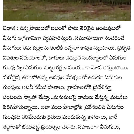
విధాత : వన్యప్రాణులలో బలంతో పాటు తెలివైన జంతువులలో
ఏనుగు అగ్రగామిగా వ్యవహరిస్తుంది. సమూహాలుగా సంచరించే
ఏనుగులు తమ పిల్లలను కంటికి రెప్పలా కాపుకాస్తుంటాయి. ప్రకృతి
విపత్తుల సమయాలలో, దాడులు ఎదురైన సందర్బాలలో ఏనుగుల
గుంపు పిల్ల ఏనుగుల చుట్టు రక్షణ వలయంగా మోహరిస్తుంటాయి.
మరోవైపు తరిగిపోతున్న అడవుల నేపథ్యంలో తరుచూ ఏనుగుల
గుంపులు అటవీ సమీప పొలాలు, గ్రామాలలోకి ప్రవేశిస్తూ
పంటలను స్వాహా చేస్తూ…మనుషులపై దాడులు చేస్తున్న ఘటనలు
పెరిగిపోతున్నాయి. అలా పంట పొలాల్లోకి ప్రవేశించిన ఏనుగుల
గుంపును తరిమేందుకు రైతులు మండుతున్న కాగడాలు, భారీ
శబ్ధాలతో భయపెట్టే ప్రయత్నం చేశారు. సహజంగా ఏనుగులు,