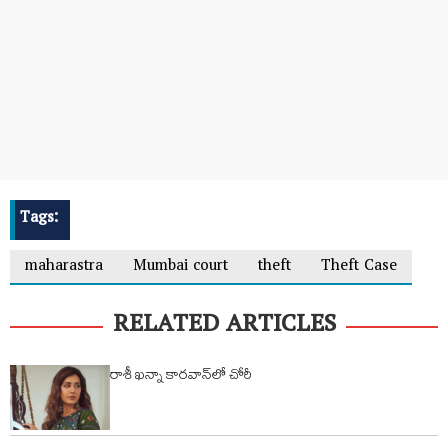
Tags:
maharastra
Mumbai court
theft
Theft Case
RELATED ARTICLES
రాశీ ఖన్నా కారవాన్‌లో చోరీ