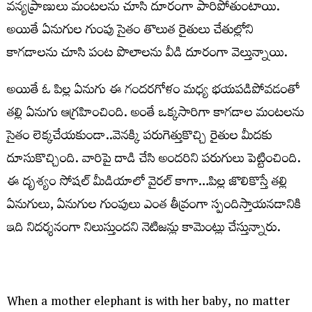
వన్యప్రాణులు మంటలను చూసి దూరంగా పారిపోతుంటాయి.
అయితే ఏనుగుల గుంపు సైతం తొలుత రైతులు చేతుల్లోని
కాగడాలను చూసి పంట పొలాలను వీడి దూరంగా వెల్తున్నాయి.
అయితే ఓ పిల్ల ఏనుగు ఈ గందరగోళం మధ్య భయపడిపోవడంతో
తల్లి ఏనుగు ఆగ్రహించింది. అంతే ఒక్కసారిగా కాగడాల మంటలను
సైతం లెక్కచేయకుండా..వెనక్కి పరుగెత్తుకొచ్చి రైతుల మీదకు
దూసుకొచ్చింది. వారిపై దాడి చేసి అందరిని పరుగులు పెట్టించింది.
ఈ దృశ్యం సోషల్ మీడియాలో వైరల్ కాగా…పిల్ల జొలికొస్తే తల్లి
ఏనుగులు, ఏనుగుల గుంపులు ఎంత తీవ్రంగా స్పందిస్తాయనడానికి
ఇది నిదర్శనంగా నిలుస్తుందని నెటిజన్లు కామెంట్లు చేస్తున్నారు.
When a mother elephant is with her baby, no matter