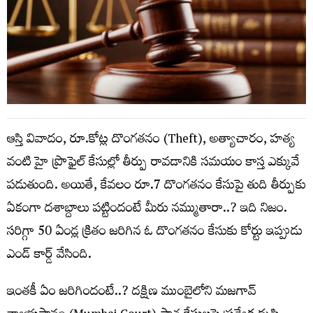
ఆస్తి వివాదం, రూ.కోట్ల దొంగతనం (Theft), అత్యాచారం, హత్య
వంటి హై ప్రొఫైల్‌ కేసుల్లో తీర్పు రావడానికి సమయం కాస్త ఎక్కువే
పడుతుంది. అయితే, కేవలం రూ.7 దొంగతనం కేసుపై తుది తీర్పుకు
ఏకంగా దశాబ్దాలు పట్టిందంటే మీరు నమ్ముతారా..? ఇది నిజం.
సరిగ్గా 50 ఏండ్ల క్రితం జరిగిన ఓ దొంగతనం కేసుకు కోర్టు ఇప్పుడు
ఎండ్‌ కార్డ్‌ వేసింది.
ఇంతకీ ఏం జరిగిందంటే..? దక్షిణ ముంబైలోని మజగావ్‌