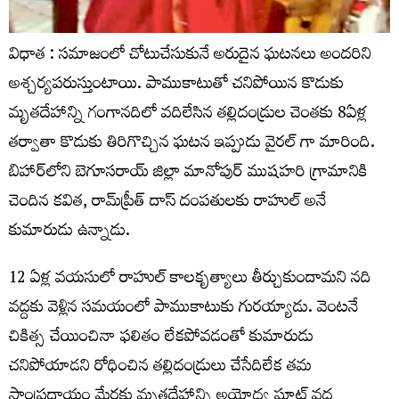
విధాత : సమాజంలో చోటుచేసుకునే అరుదైన ఘటనలు అందరిని
అశ్చర్యపరుస్తుంటాయి. పాముకాటుతో చనిపోయిన కొడుకు
మృతదేహాన్ని గంగానదిలో వదిలేసిన తల్లిదండ్రుల చెంతకు 8ఏళ్ల
తర్వాతా కొడుకు తిరిగొచ్చిన ఘటన ఇప్పుడు వైరల్ గా మారింది.
బిహార్‌లోని బెగూసరాయ్‌ జిల్లా మానోపుర్‌ ముషహరి గ్రామానికి
చెందిన కవిత, రామ్‌ప్రీత్‌ దాస్‌ దంపతులకు రాహుల్ అనే
కుమారుడు ఉన్నాడు.
12 ఏళ్ల వయసులో రాహుల్ కాలకృత్యాలు తీర్చుకుందామని నది
వద్దకు వెళ్లిన సమయంలో పాముకాటుకు గురయ్యాడు. వెంటనే
చికిత్స చేయించినా ఫలితం లేకపోవడంతో కుమారుడు
చనిపోయాడని రోధించిన తల్లిదండ్రులు చేసేదిలేక తమ
సాంప్రదాయం మేరకు మృతదేహాన్ని అయోధ్య ఘాట్‌ వద్ద