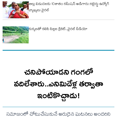
బిల్లు విడుదలకు 10శాతం కమీషన్ అడిగారు: రిటైర్డు ఉద్యోగి
వ్యాఖ్యలు వైరల్
కుక్కలతో కలిసి పిల్లల క్రికెట్..వైరల్ వీడియో
చనిపోయాడని గంగలో
వదిలేశారు..ఎనిమిదేళ్ల తర్వాతా
ఇంటికొచ్చాడు!
సమాజంలో చోటుచేసుకునే అరుదైన ఘటనలు అందరిని