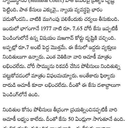
న్యాయస్థానం (Mumbai Court) పాత కేసులపై ప్రత్యేక దృష్టి
పెట్టింది. పాత కేసులు ఎక్కువై.. న్యాయ వ్యవస్థపై భారం
పడుతోందని.. వాటికి ముగింపు పలికేందుకు చర్యలు తీసుకుంది.
ఇందులో భాగంగానే 1977 నాటి రూ. 7.65 చోరీ కేసు ఇప్పటికీ
పెండింగులోనే ఉన్న విషయం మజగావ్ కోర్టు దృష్టికి వచ్చింది.
అప్పట్లో రూ.7 అంటే పెద్ద మొత్తమే. ఈ కేసులో ఇద్దరు వ్యక్తులు
నిందితులుగా ఉన్నారు. ఎంత వెతికినా వారి ఆచూకీ మాత్రం
లభించలేదు. చోరీ సొమ్మును రికవరీ చేసిన పోలీసులు నిందితుల్ని
పట్టుకోవడంలో మాత్రం విఫలమయ్యారు. అంతేకాదు ఫిర్యాదు
దారుడి ఆచూకీ కూడా లభించలేదు. దీంతో ఈ కేసు దశాబ్దాలుగా
పెండింగ్‌లోనే ఉంది.
నిందితుల కోసం పోలీసులు తీవ్రంగా ప్రయత్నించినప్పటికీ వారి
ఆచూకీ లభ్యం కాలేదు. దీంతో కేసు 50 ఏండ్లుగా సాగుతూనే ఉంది.