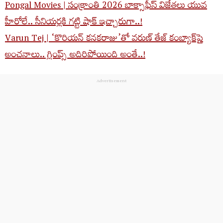
Pongal Movies | సంక్రాంతి 2026 బాక్సాఫీస్ విజేతలు యువ
హీరోలే.. సీనియర్లకి గ‌ట్టి షాక్ ఇచ్చారుగా..!
Varun Tej | ‘కొరియన్ కనకరాజు’తో వరుణ్ తేజ్ కంబ్యాక్‌పై
అంచనాలు.. గ్లింప్స్ అదిరిపోయింది అంతే..!