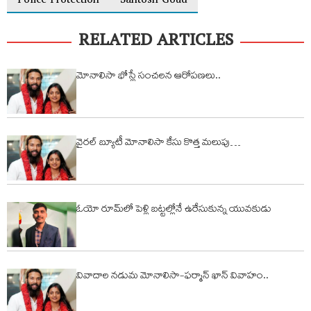
Police Protection
Santosh Goud
RELATED ARTICLES
మోనాలిసా భోస్లే సంచలన ఆరోప‌ణ‌లు..
వైరల్ బ్యూటీ మోనాలిసా కేసు కొత్త మలుపు…
ఓయో రూమ్‌లో పెళ్లి బ‌ట్ట‌ల్లోనే ఉరేసుకున్న యువ‌కుడు
వివాదాల నడుమ మోనాలిసా-ఫర్మాన్ ఖాన్ వివాహం..