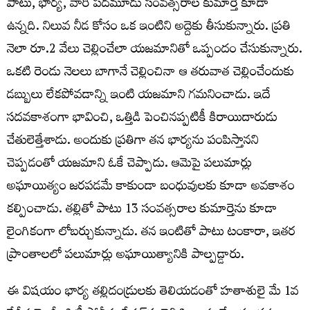
పాటు, భార్య, వారి పదమూడు సంవత్సరాల కుమార్తె కూడా
ఉన్నది. నిలువ నీడ కోసం ఒక ఇంటిని అద్దెకు తీసుకున్నారు. ప్రతి
నెలా రూ.2 వేలు చెల్లించేలా యజమానితో ఒప్పందం చేసుకున్నారు.
ఒకటి రెండు నెలలు బాగానే చెల్లించినా ఆ తరువాత చెల్లించేందుకు
డబ్బులు లేకపోవడాన్ని ఇంటి యజమాని గమనించాడు. ఇదే
సదవకాశంగా భావించి, ఒత్తిడి పెంచినప్పటికీ కిరాయిదారుడు
చేతులెత్తేశాడు. అందుకు ప్రతిగా తన భార్యను పంపిస్తానని
చెప్పడంతో యజమాని ఓకే చెప్పాడు. ఆమెపై పలుమార్లు
అఘాయిత్యం జరపడమే కాకుండా బంధువులకు కూడా అవకాశం
కల్పించాడు. తల్లితో పాటు 13 సంవత్సరాల కుమార్తెను కూడా
లైంగికంగా లోబర్చుకున్నాడు. తన ఇంటితో పాటు టంకారా, ఇతర
ప్రాంతాలలో పలుమార్లు అఘాయిత్యానికి పాల్పడ్డారు.
ఈ విషయం భార్య తల్లిదండ్రులకు తెలియడంతో హతాశులై మే 1వ