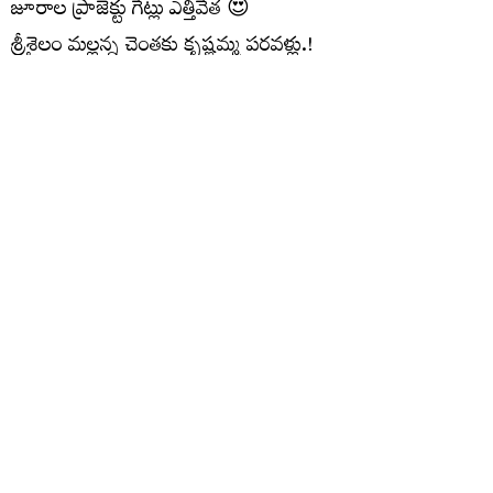
జూరాల ప్రాజెక్టు గేట్లు ఎత్తివేత 😍
శ్రీశైలం మల్లన్న చెంతకు కృష్ణమ్మ పరవళ్లు.!
ఇన్‌ఫ్లో: 32,000 క్యూసెక్కులు
అవుట్‌ఫ్లో: 30,722 క్యూసెక్కులు
#Jurala
#Srisailam
VideoVikas
pic.twitter.com/mYp1IqZB4X
— Hi Kollapur (@HiKollapur)
July 28, 2026
మరిన్ని చదవండి :
మళ్లీ ఉభయ సభలు వాయిదా..మధ్యాహ్నం
యాంటీ పేపర్ లీక్ బిల్లుపై చర్చ
కెరటాలతో పోరాటం..బాలుడిని కాపాడిన లైఫ్