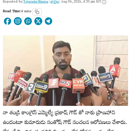
Reported by:
Tejaswini Nanna
|
వార్త‌లు
|
Aug 06, 2026, 4:35 pm IST
Read Time:
4 mins
నా తండ్రి కాంగ్రెస్ ఎమ్మెల్యే ప్రకాష్ గౌడ్ తో నాకు ప్రాణహాని
ఉందంటూ కుమారుడు సంతోష్ గౌడ్ సంచలన ఆరోపణలు చేశారు.