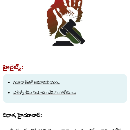
హైలైట్స్:
గుజరాత్‌లో అమానవీయం..
పోక్సో కేసు నమోదు చేసిన పోలీసులు
విధాత, హైదరాబాద్: