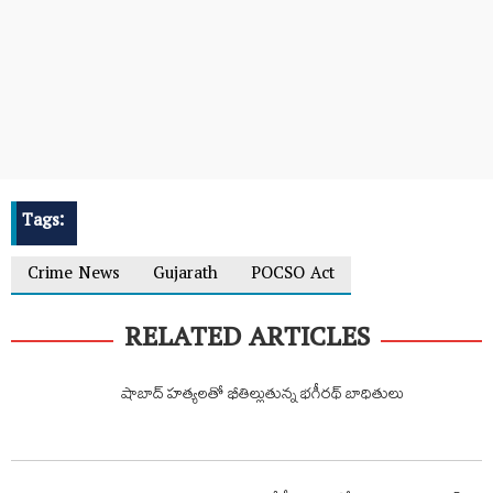
Tags:
Crime News
Gujarath
POCSO Act
RELATED ARTICLES
షాబాద్ హత్యలతో భీతిల్లుతున్న భగీరథ్ బాధితులు