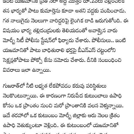
ఇంటి యజమానికి ప్రతి నెలా అద్దె మొత్తం రూ.2వేలు చెల్లించలేక
తన భార్యతో పాటు కుమార్తెను కూడా అతని వద్దకు పంపించాడు.
గత నాలుగైదు నెలలుగా వారిద్దరిపై లైంగిక దాడి జరుగుతోంది. ఈ
విషయం భార్య తల్లిదండ్రులకు తెలియడంతో అవాక్కైన వారు
మోర్బీ సిటీ పోలీసు స్టేషన్‌లో ఫిర్యాదు చేశారు. పోలీసులు.. ఇంటి
యజమానితో పాటు బాధితురాలి భర్తపై బీఎన్ఎస్ చట్టంలోని
సెక్షన్లతోపాటు పోక్సో కేసు నమోదు చేశారు. దీనికి సంబంధించి
వివరాలు ఇలా ఉన్నాయి.
గుజరాత్‌లో నీటి లభ్యత లేకపోవడం కరువు పరిస్థితులు
నెలకొంటున్నాయి. ఈ కారణంగా నిరుపేద కుటుంబాలు ఉపాధి
కోసం ఒక ప్రాంతం నుంచి మరో ప్రాంతానికి వలస వెళ్తున్నాయి.
ఇదే తరహాలో ఒక కుటుంబం మోర్బీ జిల్లాకు ఆరు నెలల క్రితం
ఉపాధి వెతుక్కుంటూ వెళ్లింది. ఈ కుటుంబంలో యజమానితో