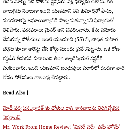
తేదీన మోర్బీ సిటీ పోలీసు స్టేషన్‌కు వెళ్లి ఫిర్యాదు చేశారు. గత
నాలుగైదు నెలలుగా ఇంటి యజమాని తన కుమార్తెతో పాటు,
మనవరాలిపై అఘాయిత్యానికి పాల్పడుతున్నాడని ఫిర్యాదులో
తెలిపారు. మనవరాలు మైనర్ అని వివరించారు. కేసు నమోదు
చేసుకున్న పోలీసులు ఇంటి యజమాని (55) ని, బాధిత మహిళ
భర్తను కూడా అరెస్టు చేసి కోర్టు ముందు ప్రవేశపెట్టారు. ఒక రోజు
కస్టడీకి తీసుకుని విచారించి తిరిగి జ్యుడిషియల్ కస్టడీకి
పంపించారు. ఇంటి యజమాని బంధువులు పరారీలో ఉండగా వారి
కోసం పోలీసులు గాలింపు చేపట్టారు.
Read Also |
మోదీ పర్యటన..భారత్ కు చోళుల రాగి శాసనాలను తిరిగిచ్చేసిన
నెదర్లాండ్
Mr. Work From Home Review: ‘మిస్టర్ వర్క్ ఫ్రమ్ హోమ్’