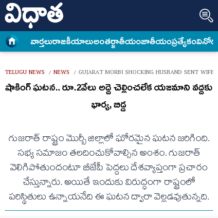
వార్త‌లు
రాజకీయాలు
అంత‌ర్జాతీయం
జాతీయం
ప్రత్యేకం
వినోద
TELUGU NEWS
NEWS
GUJARAT MORBI SHOCKING HUSBAND SENT WIFE
/
/
షాకింగ్ ఘటన.. రూ.2వేలు అద్దె చెల్లించలేక యజమాని వద్దకు
భార్య, బిడ్డ
గుజరాత్ రాష్ట్రం మొర్బీ జిల్లాలో ఘోరమైన ఘటన జరిగింది.
సభ్య సమాజం తలదించుకోవాల్సిన అంశం. గుజరాత్
వెలిగిపోతుందంటూ బీజేపీ పెద్దలు దేశవ్యాప్తంగా ప్రచారం
చేస్తున్నారు. అయితే ఇందుకు విరుద్ధంగా రాష్ట్రంలో
పరిస్థితులు ఉన్నాయనేది ఈ ఘటన ద్వారా వెల్లడవుతున్నది.