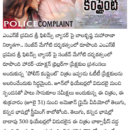
ఎంఎస్‌కే ప్రమిద శ్రీ ఫిలిమ్స్ బ్యానర్ పై బాలకృష్ణ మహారాణా
నిర్మాతగా.. సంజీవ్ మేగోటి దర్శకత్వంలో రూపొంది ఎంఎస్‌కే
ప్రమిద శ్రీ ఫిలిమ్స్ బ్యానర్ పై సంజీవ్ మేగోటి దర్శకత్వంలో
రూపొంది హారర్-యాక్షన్ థ్రిల్లర్‌గా ప్రేక్షకుల ప్రశంసలు
అందుకున్న ‘పోలీస్ కంప్లైంట్’ చిత్రం ఇప్పుడు ఓటీటీ ప్రేక్షకులను
అలరించేందుకు సిద్ధమైంది. జూన్‌లో థియేటర్లలో విడుదలై మంచి
స్పందనతో పాటు సానుకూల సమీక్షలు అందుకున్న ఈ చిత్రం, ఈ
శుక్ర‌వారం (జూలై 31) నుంచి అమెజాన్ ప్రైమ్ వీడియోలో తెలుగు,
కన్నడ భాషల్లో స్ట్రీమింగ్ కాబోతోంది. తెలుగు, కన్నడ భాష‌ల్లో
దాదాపు 300 థియేటర్లలో విడుదలైన ఈ చిత్రం బాక్సాఫీస్ వద్ద