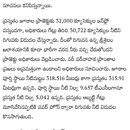
సూచనలు కనిపిస్తున్నాయి.
ప్రస్తుతం జూరాల ప్రాజెక్టుకు 32,000 క్యూసెక్కుల ఇన్‌ఫ్లో
వస్తుండగా, అధికారులు గేట్లు తెరిచి 30,722 క్యూసెక్కుల నీటిని
దిగువకు విడుదల చేస్తున్నారు. దీంతో దిగువన ఉన్న శ్రీశైలం
జలాశయానికి కూడా భారీగా వరద నీరు వచ్చి చేరుతోందని
ప్రాజెక్టు అధికారులు వెల్లడించారు. నదీ పరీవాహక ప్రాంతాల
ప్రజలు అప్రమత్తంగా ఉండాలని అధికారులు సూచించారు. జూరాల
పూర్తి స్థాయి నీటిమట్టం 318.516 మీటర్లు కాగా ప్రస్తుతం 315.91
మీటర్లుగా ఉన్నది. పూర్తి స్థాయి నీటి నిల్వ 9.657 టీఎంసీలగానూ
ప్రస్తుత నీటి నిల్వ 5.042 ఉన్నది. ప్రస్తుతం ఆల్మట్టి గేట్లు
మూసివేసినప్పటికి పవర్ హౌస్ ద్వారా దిగువకు నీటి విడుదల
కొనసాగుతుంది.