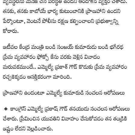
వ్యవస్థలను మేనేజ్ చేసే పరిస్థితి ఉందని ఆందోళన వ్యక్తం చేశాడు.
తనకు, తనకు కాబోయే భార్య కుటుంబానికి ప్రాణహాని ఉందని
పేర్కొంటూ, వెంటనే పోలీసు రక్షణ కల్పించాలని ప్రభుత్వాన్ని
కోరారు.
ఇటీవల కేంద్ర మంత్రి బండి సంజయ్ కుమారుడు బండి భగీరథ
ప్రేమ వ్యవహారం ఫోక్సో కేసు వరకు వెళ్లిన వివాదం
మరువకముందే.. ఎమ్మెల్యే ప్రకాశ్ గౌడ్ కొడుకు ప్రేమ వ్యవహారం
రచ్చకెక్కడం ఆసక్తికరంగా మారింది.
ప్రాణహాని ఉందంటూ ఎమ్మెల్యే కుమారుడి సంచలన ఆరోపణలు
🔸 కాంగ్రెస్ ఎమ్మెల్యే ప్రకాష్ గౌడ్ తనయుడు సంచలన ఆరోపణలు
చేశారు. ప్రేమించిన యువతిని వివాహం చేసుకోవడం తన తండ్రికి
ఇష్టం లేదని వెల్లడించారు.