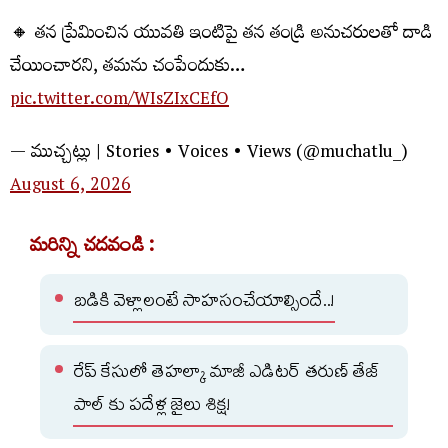
🔸 తన ప్రేమించిన యువతి ఇంటిపై తన తండ్రి అనుచరులతో దాడి
చేయించారని, తమను చంపేందుకు…
pic.twitter.com/WIsZIxCEfO
— ముచ్చట్లు | Stories • Voices • Views (@muchatlu_)
August 6, 2026
మరిన్ని చదవండి :
బడికి వెళ్లాలంటే సాహసంచేయాల్సిందే..!
రేప్ కేసులో తెహల్కా మాజీ ఎడిటర్ తరుణ్ తేజ్
పాల్ కు పదేళ్ల జైలు శిక్ష!