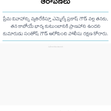
ఆరోపణలు
ప్రేమ వివాహాన్ని వ్యతిరేకిస్తూ ఎమ్మెల్యే ప్రకాష్ గౌడ్ వల్ల తనకు,
తన కాబోయే భార్య కుటుంబానికి ప్రాణహాని ఉందని
కుమారుడు సంతోష్ గౌడ్ ఆరోపించి పోలీసు రక్షణ కోరారు.