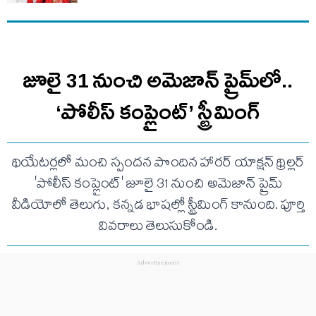
జూలై 31 నుంచి అమెజాన్ ప్రైమ్‌లో..
‘పోలీస్ కంప్లైంట్’ స్ట్రీమింగ్
థియేటర్లలో మంచి స్పందన పొందిన హారర్ యాక్షన్ థ్రిల్లర్
'పోలీస్ కంప్లైంట్' జూలై 31 నుంచి అమెజాన్ ప్రైమ్
వీడియోలో తెలుగు, కన్నడ భాషల్లో స్ట్రీమింగ్ కానుంది. పూర్తి
వివరాలు తెలుసుకోండి.