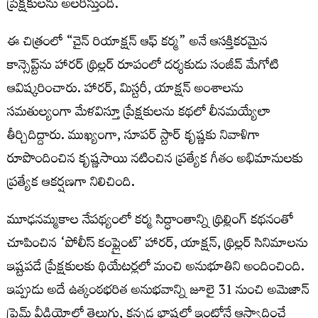
ప్రేక్ష‌కుల‌ను అల‌రిస్తుంది.
ఈ చిత్రంలో “చైన్ రియాక్షన్ ఆఫ్ కర్మ” అనే ఆసక్తికరమైన
కాన్సెప్ట్‌ను హారర్ థ్రిల్లర్ రూపంలో దర్శకుడు సంజీవ్ మేగోటి
ఆవిష్కరించారు. హారర్, మిస్టరీ, యాక్షన్ అంశాలను
సమతుల్యంగా మేళవిస్తూ ప్రేక్షకులను కథలో లీనమయ్యేలా
తీర్చిదిద్దారు. ముఖ్యంగా, సూపర్ స్టార్ కృష్ణకు నివాళిగా
రూపొందించిన కృష్ణసాయి నటించిన ప్రత్యేక గీతం అభిమానులకు
ప్రత్యేక ఆకర్షణగా నిలిచింది.
మూఢనమ్మకాల నేపథ్యంలో కర్మ సిద్ధాంతాన్ని థ్రిల్లింగ్ కథనంతో
చూపించిన ‘పోలీస్ కంప్లైంట్’ హారర్, యాక్షన్, థ్రిల్లర్ సినిమాలను
ఇష్టపడే ప్రేక్షకులకు థియేటర్లలో మంచి అనుభూతిని అందించింది.
ఇప్పుడు అదే ఉత్కంఠభరిత అనుభవాన్ని జూలై 31 నుంచి అమెజాన్
ప్రైమ్ వీడియోలో తెలుగు, కన్నడ భాషల్లో ఇంట్లోనే ఆస్వాదించే