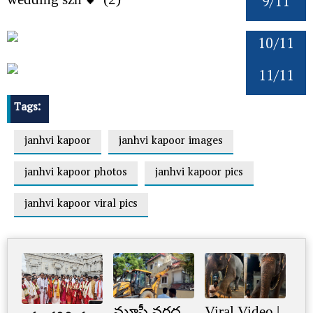
9/11
10/11
11/11
Tags:
janhvi kapoor
janhvi kapoor images
janhvi kapoor photos
janhvi kapoor pics
janhvi kapoor viral pics
మూసీ వరద
Viral Video |
Cr