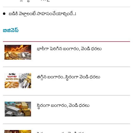
బడికి వెళ్లాలంటే సాహసంచేయాల్సిందే..!
బిజినెస్
భారీగా పెరిగిన బంగారం, వెండి ధరలు
తగ్గిన బంగారం..స్థిరంగా వెండి ధరలు
స్థిరంగా బంగారం, వెండి ధరలు