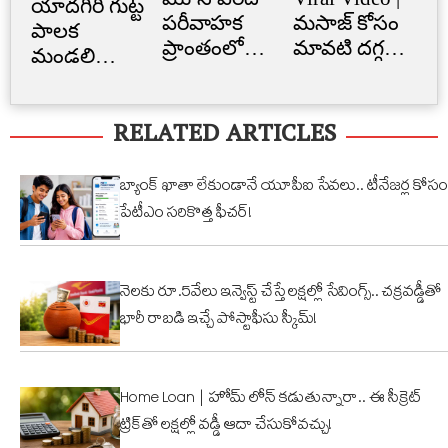
యాదగిరి గుట్ట
పరీవాహక
మసాజ్ కోసం
Li
పాలక
ప్రాంతంలో
మావటి దగ్గర
క్రె
మండలి
అక్రమ
మారాం చేసిన
లిమ
ప్రమాణ
నిర్మాణం..
ఏనుగు..
బ్
స్వీకారం
RELATED ARTICLES
నార్సింగిలో
క్యూట్
అక
స్కూల్‌
వీడియో
తగ
భవనం
వైరల్!
బ్యాంక్ ఖాతా లేకుండానే యూపీఐ సేవలు.. టీనేజర్ల కోసం
కూల్చివేత
పేటీఎం సరికొత్త ఫీచర్!
నెలకు రూ.5వేలు ఇన్వెస్ట్ చేస్తే లక్షల్లో సేవింగ్స్.. చక్రవడ్డీతో
భారీ రాబడి ఇచ్చే పోస్టాఫీసు స్కీమ్!
Home Loan | హోమ్ లోన్ కడుతున్నారా.. ఈ సీక్రెట్
ట్రిక్‌తో లక్షల్లో వడ్డీ ఆదా చేసుకోవచ్చు!