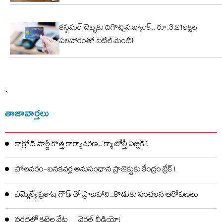
కస్టమర్ దెబ్బకు దిగొచ్చిన బ్యాంక్.. రూ.3.21లక్షల
పరిహారంతో సెటిల్‌మెంట్!
`
తాజావార్తలు
కాక్రోచ్ పార్టీ కొత్త కార్యాచరణ..‘క్యా బోల్తీ పబ్లిక్’!
పోలవరం-బనకచర్ల అనుసంధాన ప్రాజెక్టుకు కేంద్రం బ్రేక్ !
ఎమ్మెల్యే ప్రకాష్ గౌడ్ తో ప్రాణహాని..కొడుకు సంచలన ఆరోపణలు
వరదల్లో కట్టెల వేట… వైరల్ వీడియో!