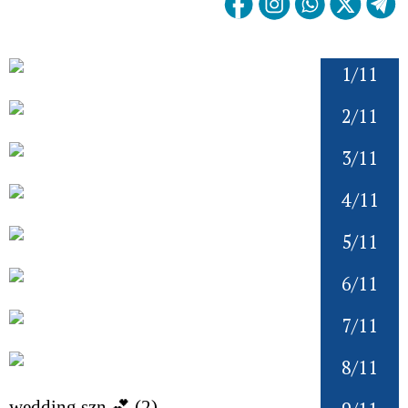
1/11
2/11
3/11
4/11
5/11
6/11
7/11
8/11
wedding szn 💕 (2)