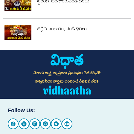
స్థిరంగా బంగారం,వెండి ధరలు
తగ్గిన బంగారం, వెండి ధరలు
తెలుగు రాష్ట్ర వ్యాప్తంగా ప్రతినిధుల నెట్‌వర్క్‌తో
విశ్వసనీయ వార్తలు అందించే డిజిటల్ వేదిక
Follow Us: