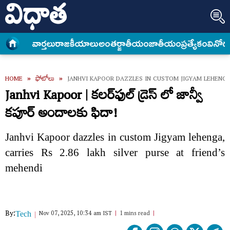
వార్త‌లు
రాజకీయాలు
అంత‌ర్జాతీయం
జాతీయం
ప్రత్యేకం
వినోద
HOME
»
ఫోటోలు
»
JANHVI KAPOOR DAZZLES IN CUSTOM JIGYAM LEHENG
Janhvi Kapoor | కలర్‌ఫుల్‌ డ్రెస్ లో జాన్వీ
కపూర్ అందాలకు ఫిదా!
Janhvi Kapoor dazzles in custom Jigyam lehenga,
carries Rs 2.86 lakh silver purse at friend’s
mehendi
By:
Nov 07, 2025, 10:34 am IST
1 mins read
Tech