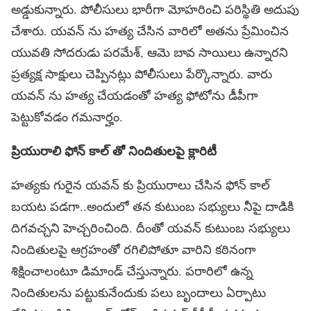
అడ్డుకున్నారు. పోలీసులు భారీగా మోహరించి పరిస్థితి అదుపు
చేశారు. యవన్ ను హత్య చేసిన వారిలో అతను ప్రేమించిన
యువతి సోదరుడు పరమేశ్​, ఆమె బావ సాయిలు ఉన్నారని
ప్రత్యక్ష సాక్షులు చెప్పినట్లు పోలీసులు పేర్కొన్నారు. వారు
యవన్ ను హత్య చేయడంతో హత్య ఫోటోను డీపీగా
పెట్టుకోవడం గమనార్హం.
ప్రియురాలి ఫోన్ కాల్ తో నిందితులపై క్లారిటీ
హత్యకు గురైన యవన్ కు ప్రియురాలు చేసిన ఫోన్ కాల్
బయట పడగా..అందులో తన కుటుంబ సభ్యులు నీపై దాడికి
దిగవచ్చని హెచ్చరించింది. దీంతో యవన్ కుటుంబ సభ్యులు
నిందితులపై ఆగ్రహంతో రగిలిపోతూ వారిని కఠినంగా
శిక్షించాలంటూ డిమాండ్ చేస్తున్నారు. పరారిలో ఉన్న
నిందితులను పట్టుకునేందుకు పలు బృందాలు ఏర్పాటు