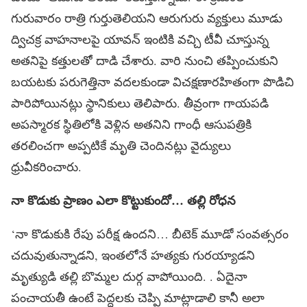
గురువారం రాత్రి గుర్తుతెలియని ఆరుగురు వ్యక్తులు మూడు
ద్విచక్ర వాహనాలపై యావన్‌ ఇంటికి వచ్చి టీవీ చూస్తున్న
అతనిపై కత్తులతో దాడి చేశారు. వారి నుంచి తప్పించుకుని
బయటకు పరుగెత్తినా వదలకుండా విచక్షణారహితంగా పొడిచి
పారిపోయినట్లు స్థానికులు తెలిపారు. తీవ్రంగా గాయపడి
అపస్మారక స్థితిలోకి వెళ్లిన అతనిని గాంధీ ఆసుపత్రికి
తరలించగా అప్పటికే మృతి చెందినట్లు వైద్యులు
ధ్రువీకరించారు.
నా కొడుకు ప్రాణం ఎలా కొట్టుకుందో… తల్లి రోధన
‘నా కొడుకుకి రేపు పరీక్ష ఉందని… బీటెక్​ మూడో సంవత్సరం
చదువుతున్నాడని, ఇంతలోనే హత్యకు గురయ్యాడని
మృత్యుడి తల్లి బొమ్మల దుర్గ వాపోయింది. . ఏదైనా
పంచాయతీ ఉంటే పెద్దలకు చెప్పి మాట్లాడాలి కానీ అలా