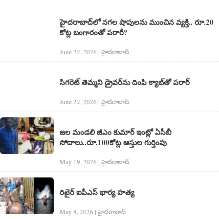
హైదరాబాద్‌లో నగల షాపులను ముంచిన వ్యక్తి.. రూ.20
కోట్ల బంగారంతో పరారీ?
June 22, 2026 | హైదరాబాద్​
సిగరెట్‌ తెమ్మని డ్రైవర్‌ను దింపి క్యాబ్‌తో పరార్‌
June 22, 2026 | హైదరాబాద్​
జల మండలి జీఎం కుమార్ ఇంట్లో ఏసీబీ
సోదాలు..రూ.100కోట్ల ఆస్తుల గుర్తింపు
May 19, 2026 | హైదరాబాద్​
రిటైర్ ఐపీఎస్ భార్య హత్య
May 8, 2026 | హైదరాబాద్​