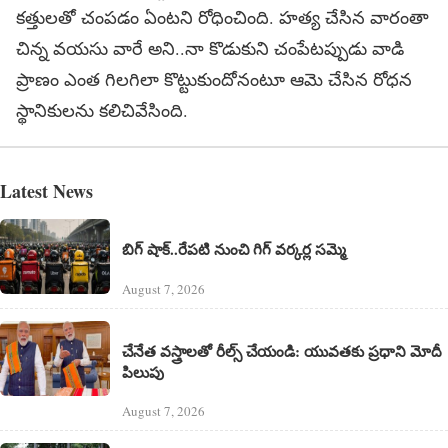
కత్తులతో చంపడం ఏంటని రోధించింది. హత్య చేసిన వారంతా
చిన్న వయసు వారే అని..నా కొడుకుని చంపేటప్పుడు వాడి
ప్రాణం ఎంత గిలగిలా కొట్టుకుందోనంటూ ఆమె చేసిన రోధన
స్థానికులను కలిచివేసింది.
Latest News
బిగ్ షాక్..రేపటి నుంచి గిగ్ వర్కర్ల సమ్మె
August 7, 2026
చేనేత వస్త్రాలతో రీల్స్ చేయండి: యువతకు ప్రధాని మోదీ
పిలుపు
August 7, 2026