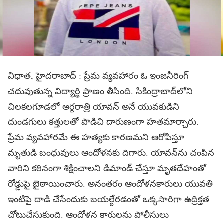
విధాత, హైదరాబాద్ : ప్రేమ వ్యవహారం ఓ ఇంజనీరింగ్
చదువుతున్న విద్యార్థి ప్రాణం తీసింది. సికింద్రాబాద్‌లోని
చిలకలగూడలో అర్ధరాత్రి యావన్‌ అనే యువకుడిని
దుండగులు కత్తులతో పొడిచి దారుణంగా హతమార్చారు.
ప్రేమ వ్యవహారమే ఈ హత్యకు కారణమని ఆరోపిస్తూ
మృతుడి బంధువులు ఆందోళనకు దిగారు. యావన్‌ను చంపిన
వారిని కఠినంగా శిక్షించాలని డిమాండ్‌ చేస్తూ మృతదేహంతో
రోడ్డుపై బైఠాయించారు. అనంతరం ఆందోళనకారులు యువతి
ఇంటిపై దాడి చేసేందుకు బయల్దేరడంతో ఒక్కసారిగా ఉద్రిక్తత
చోటుచేసుకుంది. ఆందోళన కారులను పోలీసులు