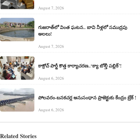
August 7, 2026
గుజరాత్‌లో వింత ఘటన.. బావి నీళ్లలో సముద్రపు
అలలు!
August 7, 2026
కాక్రోచ్ పార్టీ కొత్త కార్యాచరణ..‘క్యా బోల్తీ పబ్లిక్’!
August 6, 2026
పోలవరం-బనకచర్ల అనుసంధాన ప్రాజెక్టుకు కేంద్రం బ్రేక్ !
August 6, 2026
Related Stories