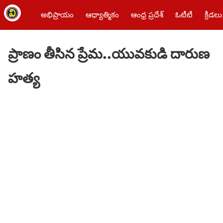
అభిప్రాయం
ఆధ్యాత్మికం
ఆంధ్ర ప్రదేశ్
ఓటీటీ
క్రీడలు
ప్రాణం తీసిన ప్రేమ..యువకుడి దారుణ
హత్య