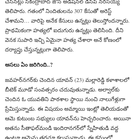
చేసినట్లు సికింద్రాబాద్​ జోన్​ అడిషనల్​ డీసీపీ నరసయ్య
తెలిపారు. గతంలో నిందితులను 307 కేసుతో అరెస్ట్
చేశామని… వారిపై అనేక కేసులు ఉన్నట్లు తెలుస్తోందన్నారు.
ప్రాథమికంగా హత్యలో ఐదుగురు ఉన్నట్లు తెలిసింది. దీని
వెనక సుపారి ఇచ్చి ఏమైనా హత్య చేశారా అనే కోణంలో
దర్యాప్తు చేస్తున్నట్లుగా తెలిపారు.
అసలు ఏం జరిగింది..?
జవహర్‌నగర్‌కు చెందిన యావన్‌ (23) మల్లారెడ్డి కళాశాలలో
బీటెక్‌ మూడో సంవత్సరం చదువుతున్నాడు. అల్వాల్​కు
చెందిన ఓ యువతిని పాఠశాల స్థాయి నుంచి నాలుగేళ్లుగా
ప్రేమిస్తున్నాడు. ఈ విషయం అమ్మాయి ఇంట్లో తెలియడంతో
ఆమె కుటుంబ సభ్యులు యావన్‌ను హెచ్చరించారు. అయినా
అతను సీతాఫల్‌మండి ఇందిరానగర్‌లో స్నేహితుడి వద్ద
ఉంటూ ఆమెను తరచూ కలుస్తున్నాడు. ఈ క్రమంలో