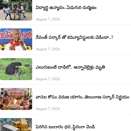
విద్యార్ధి ఉన్మాదం..ఏడుగురి దుర్మణం
August 7, 2026
రేవంత్ సర్కార్ తో కమ్యూనిస్టులకు చెడిందా..?
August 7, 2026
ఎలుగుబంటి దాడిలో.. అన్నాచెల్లెళ్లు మృతి
August 7, 2026
వానల కోసం వరుణ యాగం..తెలంగాణ సర్కార్ నిర్ణయం
August 7, 2026
పెరిగిన బంగారం ధర..స్థిరంగా వెండి