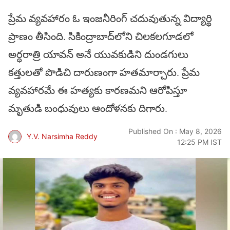
ప్రేమ వ్యవహారం ఓ ఇంజనీరింగ్ చదువుతున్న విద్యార్థి
ప్రాణం తీసింది. సికింద్రాబాద్‌లోని చిలకలగూడలో
అర్ధరాత్రి యావన్‌ అనే యువకుడిని దుండగులు
కత్తులతో పొడిచి దారుణంగా హతమార్చారు. ప్రేమ
వ్యవహారమే ఈ హత్యకు కారణమని ఆరోపిస్తూ
మృతుడి బంధువులు ఆందోళనకు దిగారు.
Published On : May 8, 2026
Y.V. Narsimha Reddy
12:25 PM IST