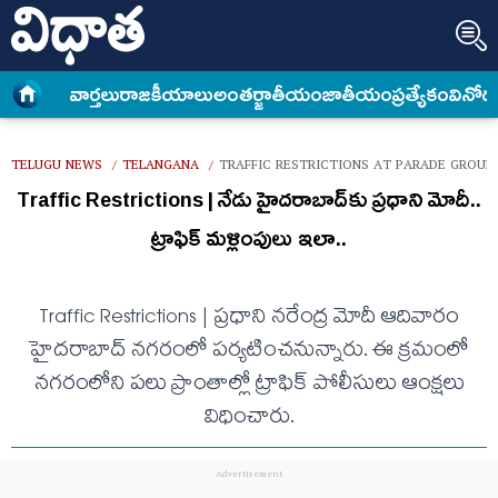
వార్త‌లు
రాజకీయాలు
అంత‌ర్జాతీయం
జాతీయం
ప్రత్యేకం
వినోద
TELUGU NEWS
TELANGANA
TRAFFIC RESTRICTIONS AT PARADE GROU
/
/
Traffic Restrictions | నేడు హైద‌రాబాద్‌కు ప్ర‌ధాని మోదీ..
ట్రాఫిక్ మ‌ళ్లింపులు ఇలా..
Traffic Restrictions | ప్ర‌ధాని న‌రేంద్ర మోదీ ఆదివారం
హైద‌రాబాద్ న‌గ‌రంలో ప‌ర్య‌టించ‌నున్నారు. ఈ క్ర‌మంలో
న‌గ‌రంలోని ప‌లు ప్రాంతాల్లో ట్రాఫిక్ పోలీసులు ఆంక్ష‌లు
విధించారు.