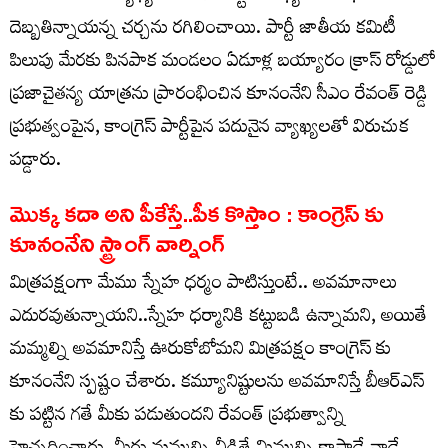
దెబ్బతిన్నాయన్న చర్చను రగిలించాయి. పార్టీ జాతీయ కమిటీ
పిలుపు మేరకు పినపాక మండలం ఏడూళ్ల బయ్యారం క్రాస్ రోడ్డులో
ప్రజాచైతన్య యాత్రను ప్రారంభించిన కూనంనేని సీఎం రేవంత్ రెడ్డి
ప్రభుత్వంపైన, కాంగ్రెస్ పార్టీపైన పదునైన వ్యాఖ్యలతో విరుచుక
పడ్డారు.
మొక్క కదా అని పీకేస్తే..పీక కొస్తాం : కాంగ్రెస్ కు
కూనంనేని స్ట్రాంగ్ వార్నింగ్
మిత్రపక్షంగా మేము స్నేహ ధర్మం పాటిస్తుంటే.. అవమానాలు
ఎదురవుతున్నాయని..స్నేహ ధర్మానికి కట్టుబడి ఉన్నామని, అయితే
మమ్మల్ని అవమానిస్తే ఊరుకోబోమని మిత్రపక్షం కాంగ్రెస్ కు
కూనంనేని స్పష్టం చేశారు. కమ్యూనిష్టులను అవమానిస్తే బీఆర్ఎస్
కు పట్టిన గతే మీకు పడుతుందని రేవంత్ ప్రభుత్వాన్ని