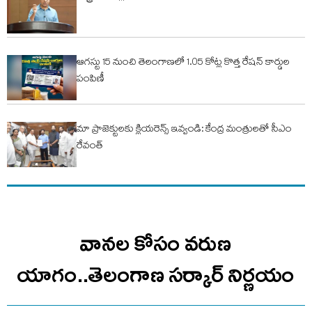
ఆగస్టు 15 నుంచి తెలంగాణలో 1.05 కోట్ల కొత్త రేషన్ కార్డుల
పంపిణీ
మా ప్రాజెక్టులకు క్లియరెన్స్ ఇవ్వండి: కేంద్ర మంత్రులతో సీఎం
రేవంత్
వానల కోసం వరుణ
యాగం..తెలంగాణ సర్కార్ నిర్ణయం