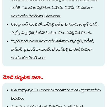
సంగీత్, సెయిల్ జాన్స్ రోట‌రీ, షినోయ్, ఏవోసీ, కేవీ మీదుగా
తిరుమ‌ల‌గిరి చేరుకోవాల్సి ఉంటుంది.
సికింద్రాబాద్ నుంచి బోయిన్‌ప‌ల్లి వెళ్లే వాహ‌న‌దారులు క్లాక్ ట‌వ‌ర్,
ప్యాట్నీ, ప్యార‌డైజ్, సీటీవో మీదుగా బోయిన్‌ప‌ల్లి చేరుకోవాలి.
ట్యాంక్ బండ్ నుంచి తిరుమ‌ల‌గిరి వెళ్లేవారు ప్యార‌డైజ్, సీటీవో,
తాడ్‌బ‌న్, డైమండ్ పాయింట్, బోయిన్‌ప‌ల్లి మార్కెట్ మీదుగా
తిరుమ‌ల‌గిరి చేరుకోవాలి.
మోదీ ప‌ర్య‌ట‌న ఇలా..
10న మ‌ధ్యాహ్నం 1.10 గంట‌ల‌కు బెంగ‌ళూరు నుంచి హైద‌రాబాద్‌కు
ప‌య‌నం.