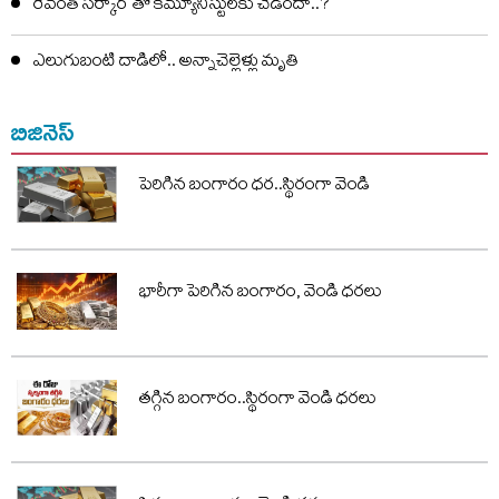
రేవంత్ సర్కార్ తో కమ్యూనిస్టులకు చెడిందా..?
ఎలుగుబంటి దాడిలో.. అన్నాచెల్లెళ్లు మృతి
బిజినెస్
పెరిగిన బంగారం ధర..స్థిరంగా వెండి
భారీగా పెరిగిన బంగారం, వెండి ధరలు
తగ్గిన బంగారం..స్థిరంగా వెండి ధరలు