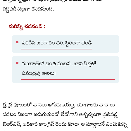
చేస్తామన్నట్లుగా కాంగ్రెస్ ప్రభుత్వం వరుణ యాగానికి
సిద్దపడినట్లుగా కనిపిస్తుంది.
మరిన్ని చదవండి :
పెరిగిన బంగారం ధర..స్థిరంగా వెండి
గుజరాత్‌లో వింత ఘటన.. బావి నీళ్లలో
సముద్రపు అలలు!
క్షుద్ర పూజలతో వానలు ఆగుడు..యజ్ఞ, యాగాలకు వానాలు
పడటం నిజంగా జరుగుతుందో లేదోగాని ఆశ్చర్యంగా ప్రతిపక్ష
బీఆర్ఎస్, అధికార కాంగ్రెస్ రెండు కూడా ఆ మార్గాలనే ఎంచుకున్న