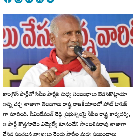
కాంగ్రెస్ పార్టీతో సీపీఐ పార్టీకి మధ్య సంబంధాలు బెడిసికొట్టాయా
అన్న చర్చ తాజాగా తెలంగాణ రాష్ట్ర రాజకీయాలలో హాట్ టాపిక్
గా మారింది. సీఎంరేవంత్ రెడ్డి ప్ర‌భుత్వంపై సీపీఐ రాష్ట్ర కార్యదర్శి,
ఆ పార్టీ కొత్తగూడెం ఎమ్మెల్యే కూనంనేని సాంబశివరావు తాజాగా
చేసిన సంచ‌లన వ్యాఖ్యలు రెండు పార్టీల మధ్య సంబంధాలు