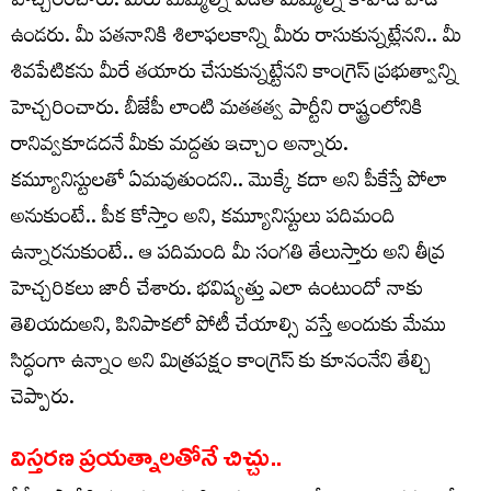
హెచ్చరించారు. మీరు మమ్మల్ని వీడితే మిమ్మల్ని కాపాడే వాడే
ఉండరు. మీ పతనానికి శిలాఫలకాన్ని మీరు రాసుకున్నట్లేనని.. మీ
శివపేటికను మీరే తయారు చేసుకున్నట్టేనని కాంగ్రెస్ ప్రభుత్వాన్ని
హెచ్చరించారు. బీజేపీ లాంటి మతతత్వ పార్టీని రాష్ట్రంలోనికి
రానివ్వకూడదనే మీకు మద్దతు ఇచ్చాం అన్నారు.
కమ్యూనిస్టులతో ఏమవుతుందని.. మొక్కే కదా అని పీకేస్తే పోలా
అనుకుంటే.. పీక కోస్తాం అని, కమ్యూనిస్టులు పదిమంది
ఉన్నారనుకుంటే.. ఆ పదిమంది మీ సంగతి తేలుస్తారు అని తీవ్ర
హెచ్చరికలు జారీ చేశారు. భవిష్యత్తు ఎలా ఉంటుందో నాకు
తెలియదుఅని, పినిపాకలో పోటీ చేయాల్సి వస్తే అందుకు మేము
సిద్ధంగా ఉన్నాం అని మిత్రపక్షం కాంగ్రెస్ కు కూనంనేని తేల్చి
చెప్పారు.
విస్తరణ ప్రయత్నాలతోనే చిచ్చు..