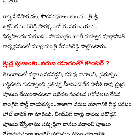
చేస్తారు.
రాష్ట్ర నీటిపారుదల, పౌరసరఫరాల శాఖ మంత్రి శ్రీ
ఉత్తమ్‌కుమార్‌రెడ్డి సారథ్యంలో ఈ వరుణ యాగం
నిర్వహించబడుతుంది . సాయంత్రం జరిగే మహత్తర పూర్ణాహుతి
కార్యక్రమంలో ముఖ్యమంత్రి రేవంత్‌రెడ్డి పాల్గొంటారు.
క్షుద్ర పూజలకు..వరుణ యాగంతో కౌంటర్ ?
తెలంగాణలో వర్షాలు పడవద్దని, కరువు రావాలని, ప్రభుత్వం
అస్థిరతకు గురవ్వాలని ప్రతిపక్ష బీఆర్ఎస్ నేత హరీశ్ రావు క్షుద్ర
పూజలు చేయించారంటూ ఇటీవల సంచలన ఆరోపణలు చేసిన
కాంగ్రెస్ పార్టీ నాయకత్వం..తాజాగా వరుణ యాగానికి సిద్ద పడటం
హాట్ టాపిక్ గా మారింది. బీఆర్ఎస్ వాళ్లు వానలు పడొద్దని
పూజలు చేస్తే.తాము సమృద్దిగా వానలు పడాలని పూజలు