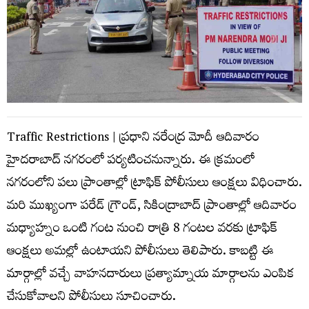
Traffic Restrictions | ప్ర‌ధాని న‌రేంద్ర మోదీ ఆదివారం
హైద‌రాబాద్ న‌గ‌రంలో ప‌ర్య‌టించ‌నున్నారు. ఈ క్ర‌మంలో
న‌గ‌రంలోని ప‌లు ప్రాంతాల్లో ట్రాఫిక్ పోలీసులు ఆంక్ష‌లు విధించారు.
మ‌రి ముఖ్యంగా ప‌రేడ్ గ్రౌండ్, సికింద్రాబాద్ ప్రాంతాల్లో ఆదివారం
మ‌ధ్యాహ్నం ఒంటి గంట నుంచి రాత్రి 8 గంట‌ల వ‌ర‌కు ట్రాఫిక్
ఆంక్ష‌లు అమ‌ల్లో ఉంటాయ‌ని పోలీసులు తెలిపారు. కాబ‌ట్టి ఈ
మార్గాల్లో వ‌చ్చే వాహ‌నదారులు ప్ర‌త్యామ్నాయ మార్గాల‌ను ఎంపిక
చేసుకోవాల‌ని పోలీసులు సూచించారు.