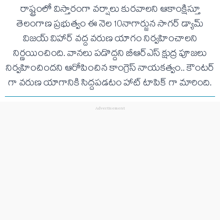
రాష్ట్రంలో విస్తారంగా వర్షాలు కురవాలని ఆకాంక్షిస్తూ
తెలంగాణ ప్రభుత్వం ఈ నెల 10నాగార్జున సాగర్ డ్యామ్
విజయ్ విహార్ వద్ద వరుణ యాగం నిర్వహించాలని
నిర్ణయించింది. వానలు పడొద్దని బీఆర్ఎస్ క్షుద్ర పూజలు
నిర్వహించిందని ఆరోపించిన కాంగ్రెస్ నాయకత్వం.. కౌంటర్
గా వరుణ యాగానికి సిద్దపడటం హాట్ టాపిక్ గా మారింది.