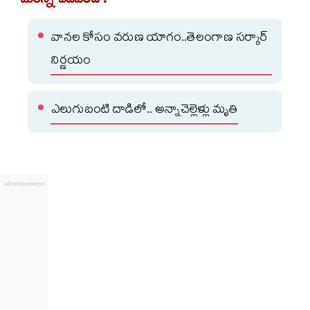
మరిన్ని చదవండి :
వానల కోసం వరుణ యాగం..తెలంగాణ సర్కార్
నిర్ణయం
ఎలుగుబంటి దాడిలో.. అన్నాచెల్లెళ్లు మృతి