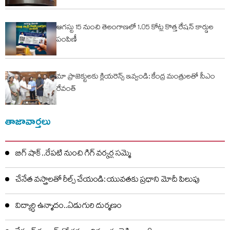
ఆగస్టు 15 నుంచి తెలంగాణలో 1.05 కోట్ల కొత్త రేషన్ కార్డుల
పంపిణీ
మా ప్రాజెక్టులకు క్లియరెన్స్ ఇవ్వండి: కేంద్ర మంత్రులతో సీఎం
రేవంత్
తాజావార్తలు
బిగ్ షాక్..రేపటి నుంచి గిగ్ వర్కర్ల సమ్మె
చేనేత వస్త్రాలతో రీల్స్ చేయండి: యువతకు ప్రధాని మోదీ పిలుపు
విద్యార్ధి ఉన్మాదం..ఏడుగురి దుర్మణం