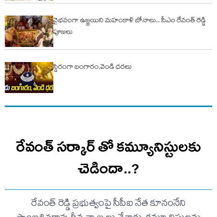
వైభవంగా ఉజ్జయిని మహంకాళి బోనాలు.. సీఎం రేవంత్ రెడ్డి
పూజలు
స్థిరంగా బంగారం,వెండి ధరలు
రేవంత్ సర్కార్ తో కమ్యూనిస్టులకు
చెడిందా..?
రేవంత్ రెడ్డి ప్రభుత్వంపై సీపీఐ నేత కూనంనేని