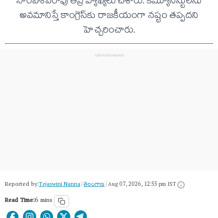
సాంబశివరావు తీవ్ర వ్యాఖ్యలు చేశారు. కమ్యూనిస్టులను
అవమానిస్తే కాంగ్రెస్‌కు రాజకీయంగా నష్టం తప్పదని
హెచ్చరించారు.
Reported by:
Tejaswini Nanna
|
తెలంగాణ‌
|
Aug 07, 2026, 12:55 pm IST
Read Time:
6 mins