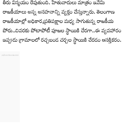
తీరు విస్మయం రేపుతుంది. హేతువాదులు మాత్రం ఇవేమి
రాజకీయాలు అన్న అసహనాన్ని వ్యక్తం చేస్తున్నారు. తెలంగాణ
రాజకీయాల్లో అధికార,ప్రతిపక్షాల మధ్య సాగుతున్న రాజకీయ
పోరు..చివరకు పోటాపోటీ పూజల స్థాయికి చేరగా..ఈ వ్యవహారం
ఇప్పుడు గ్రామాలలో రచ్చబండ చర్చల స్థాయికి చేరడం ఆసక్తికరం.