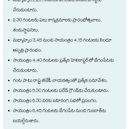
మ‌ధ్యాహ్నం 2.20 గంట‌ల‌కు బేగంపేట ఎయిర్‌పోర్టుకు
చేరుకుంటారు.
2.30 గంట‌ల‌కు ప‌లు కార్య‌క్ర‌మాల‌కు ప్రారంభోత్స‌వాలు,
శంకుస్థాప‌న‌లు.
మ‌ధ్యాహ్నం 3.45 నుంచి సాయంత్రం 4.15 గంట‌ల‌కు సింధూ
ఆస్ప‌త్రి ప్రారంభం.
సాయంత్రం 4.40 గంట‌ల‌కు ప్ర‌త్యేక హెలికాప్ట‌ర్‌లో బేగంపేట‌కు
చేరుకుంటారు.
గంట పాటు రాష్ట్ర బీజేపీ నాయ‌క‌త్వంతో ప్ర‌త్యేక స‌మావేశం.
సాయంత్రం 5.30 గంట‌ల‌కు ప‌రేడ్ గ్రౌండ్‌కు చేరుకుంటారు.
సాయంత్రం 6.30 వ‌ర‌కు బ‌హిరంగ స‌భ‌లో ప్ర‌సంగం.
సాయంత్రం 6.45 గంట‌ల‌కు బేగంపేట నుంచి గుజ‌రాత్‌కు
బ‌య‌ల్దేరుతారు.