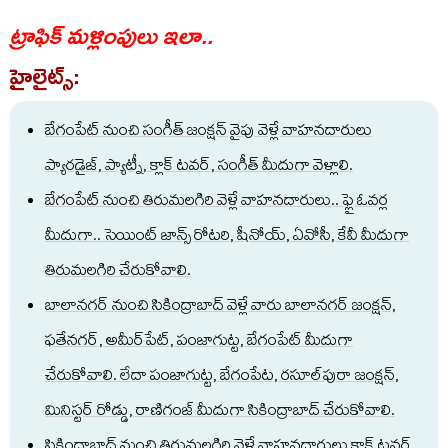
ట్రాఫిక్ మ‌ళ్లింపులు ఇలా..
హైలైట్స్:
బేగంపేట్ నుంచి సంగీత్ జంక్ష‌న్ వైపు వెళ్లే వాహ‌న‌దారులు
ప్యార‌డైజ్, ప్యాట్నీ, క్లాక్ ట‌వ‌ర్, సంగీత్ మీదుగా వెళ్లాలి.
బేగంపేట్ నుంచి తిరుమ‌ల‌గిరి వెళ్లే వాహ‌న‌దారులు.. ఫ్లై ఓవ‌ర్ల
మీదుగా.. సెయింట్ జాన్స్ రోట‌రి, షీనోయ్, ఏవోసీ, కేవీ మీదుగా
తిరుమ‌ల‌గిరి చేరుకోవాలి.
బాలాన‌గ‌ర్ నుంచి సికింద్రాబాద్ వెళ్లే వారు బాలాన‌గ‌ర్ జంక్ష‌న్,
ఫ‌తేన‌గ‌ర్, అమీర్‌పేట్‌, పంజాగుట్ట, బేగంపేట్ మీదుగా
చేరుకోవాలి. లేదా పంజాగుట్ట‌, బేగంపేట‌, ర‌సూల్‌పురా జంక్ష‌న్,
మినిస్ట‌ర్ రోడ్డు, రాణిగంజ్ మీదుగా సికింద్రాబాద్ చేరుకోవాలి.
సికింద్రాబాద్ నుంచి తిరుమ‌ల‌గిరి వెళ్లే వాహ‌న‌దారులు క్లాక్ ట‌వ‌ర్,