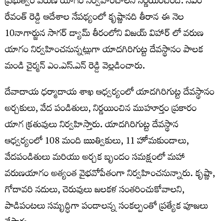
ప్రభుత్వం వరుణ యాగం నిర్వహించాలని నిర్ణయించింది. సీఎం
రేవంత్ రెడ్డి ఆదేశాల నేపథ్యంలో కృష్ణానది తీరాన ఈ నెల
10నాగార్జున సాగర్ డ్యామ్ తీరంలోని విజయ్ విహార్ లో వరుణ
యాగం నిర్వహించనున్నట్లుగా యాదగిరిగుట్ట దేవస్థానం పాలక
మండి చైర్మన్ ఎం.ఎస్.ఎన్ రెడ్డి వెల్లడించారు.
దేవాదాయ ధర్మాదాయ శాఖ ఆధ్వర్యంలో యాదగిరిగుట్ట దేవస్థానం
అర్చకులు, వేద పండితులు, నిర్ణయించిన ముహూర్తం ప్రకారం
యాగ క్రతువులు నిర్వహిస్తారు. యాదగిరిగుట్ట దేవస్థాన
ఆధ్వర్యంలో 108 మంది ఋత్వికులు, 11 హోమకుండాలు,
వేదపండితులు మరియు అర్చక బృందం సమక్షంలో మహా
వరుణయాగం అత్యంత వైభవోపేతంగా నిర్వహించనున్నారు. కృష్ణా,
గోదావరి నదులు, చెరువులు జలకళ సంతరించుకోవాలని,
పాడిపంటలు సమృద్ధిగా పండాలన్న సంకల్పంతో ప్రత్యేక పూజలు