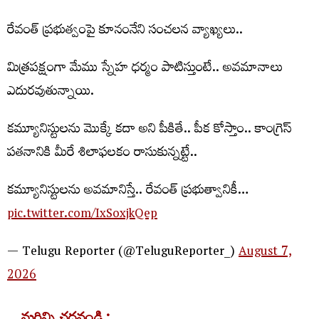
రేవంత్ ప్ర‌భుత్వంపై కూనంనేని సంచ‌ల‌న వ్యాఖ్య‌లు..
మిత్రపక్షంగా మేము స్నేహ ధర్మం పాటిస్తుంటే.. అవమానాలు
ఎదురవుతున్నాయి.
కమ్యూనిస్టుల‌ను మొక్కే కదా అని పీకితే.. పీక కోస్తాం.. కాంగ్రెస్
పతనానికి మీరే శిలాఫలకం రాసుకున్న‌ట్టే..
క‌మ్యూనిస్టుల‌ను అవ‌మానిస్తే.. రేవంత్ ప్ర‌భుత్వానికీ…
pic.twitter.com/IxSoxjkQep
— Telugu Reporter (@TeluguReporter_)
August 7,
2026