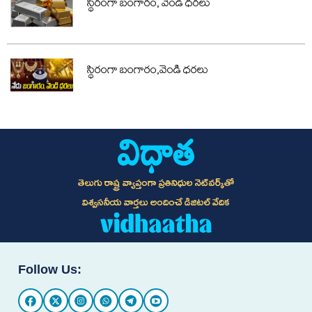
స్థిరంగా బంగారం, వెండి ధరలు
స్థిరంగా బంగారం,వెండి ధరలు
తెలుగు రాష్ట్ర వ్యాప్తంగా ప్రతినిధుల నెట్‌వర్క్‌తో
విశ్వసనీయ వార్తలు అందించే డిజిటల్ వేదిక
Follow Us: