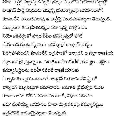
సీపీఐ పార్టీకి పట్టున్న ఉమ్మడి ఖమ్మం జిల్లాలోని నియోజకవర్గాల్లో
కాంగ్రెస్ పార్టీ విస్తరణకు చేస్తున్న ప్రయత్నాలపై అసహనంతోనే
కూనంనేని సాంబశివరావు ఆ పార్టీపై మండిపడినట్లుగా తెలుస్తుంది.
ముఖ్యంగా తను ప్రాతినిధ్యం వహిస్తున్న కొత్తగూడెం
నియోజకవర్గంతో పాటు సీపీఐ భవిష్యత్తులో పోటీ
చేయాలనుకుంటున్న నియోజకవర్గాల్లో కాంగ్రెస్ జోక్యం
పెరిగిపోతుందని కూనంనేని ఆగ్రహంతో ఉన్నారని ఆ జిల్లా రాజకీయ
వర్గాలు విశ్లేషిస్తున్నాయి. మంత్రులు పొంగులేటి, తుమ్మల, భట్టిలు
కమ్యూనిస్టులను బలహీనపరిచే రాజకీయాలకు
పాల్పడుతున్నారని..అందుకే కాంగ్రెస్ కు కూనంనేని స్ట్రాంగ్
వార్నింగ్ ఇచ్చినట్లుగా సమాచారం. అదిగాక ప్రభుత్వం నుంచి
కూడా తాము కోరిన పనుల మంజూరీ, నిధుల విడుదల
జరుగడంలేదన్న అసహనం కూడా మిత్రపక్షంపై కమ్యూనిష్టుల
ఆగ్రహానికి కారణమైనట్లుగా తెలుస్తుంది.