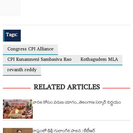
Tags:
Congress CPI Alliance
CPI Kunamneni Sambasiva Rao
Kothagudem MLA
revanth reddy
RELATED ARTICLES
వానల కోసం వరుణ యాగం..తెలంగాణ సర్కార్ నిర్ణయం
రాష్ట్రంలో ఢిల్లీ గులాంగిరి పాలన : కేటీఆర్