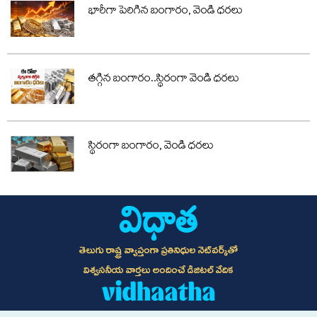
భారీగా పెరిగిన బంగారం, వెండి ధరలు
తగ్గిన బంగారం..స్థిరంగా వెండి ధరలు
స్థిరంగా బంగారం, వెండి ధరలు
తెలుగు రాష్ట్ర వ్యాప్తంగా ప్రతినిధుల నెట్‌వర్క్‌తో
విశ్వసనీయ వార్తలు అందించే డిజిటల్ వేదిక