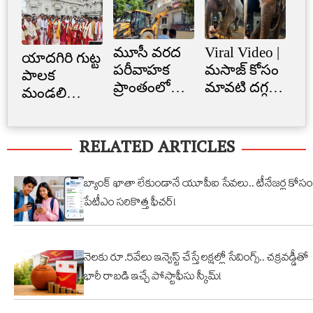
మూసీ వరద
Viral Video |
Cr
యాదగిరి గుట్ట
పరీవాహక
మసాజ్ కోసం
Li
పాలక
ప్రాంతంలో
మావటి దగ్గర
క్రె
మండలి
అక్రమ
మారాం చేసిన
లిమ
ప్రమాణ
నిర్మాణం..
ఏనుగు..
బ్
స్వీకారం
RELATED ARTICLES
నార్సింగిలో
క్యూట్
అక
స్కూల్‌
వీడియో
తగ
భవనం
వైరల్!
బ్యాంక్ ఖాతా లేకుండానే యూపీఐ సేవలు.. టీనేజర్ల కోసం
కూల్చివేత
పేటీఎం సరికొత్త ఫీచర్!
నెలకు రూ.5వేలు ఇన్వెస్ట్ చేస్తే లక్షల్లో సేవింగ్స్.. చక్రవడ్డీతో
భారీ రాబడి ఇచ్చే పోస్టాఫీసు స్కీమ్!