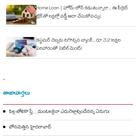
Home Loan | హోమ్ లోన్ కడుతున్నారా.. ఈ సీక్రెట్
ట్రిక్‌తో లక్షల్లో వడ్డీ ఆదా చేసుకోవచ్చు!
కస్టమర్ దెబ్బకు దిగొచ్చిన బ్యాంక్.. రూ.3.21లక్షల
పరిహారంతో సెటిల్‌మెంట్!
`
తాజావార్తలు
పిల్ల జోలికొస్తే…మంటలకైనా ఎదురెళ్లాల్సిందేనన్న ఏనుగు!
బోనమెత్తిన హైదరాబాద్