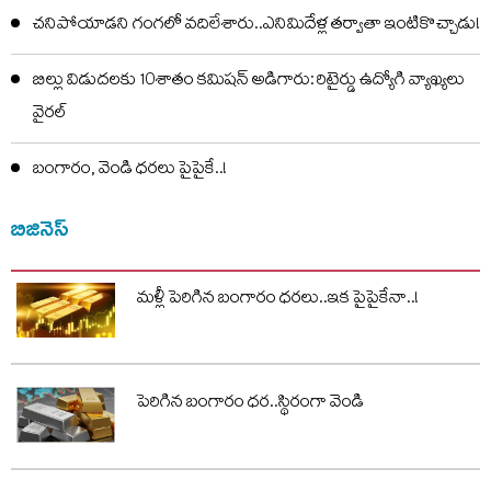
చనిపోయాడని గంగలో వదిలేశారు..ఎనిమిదేళ్ల తర్వాతా ఇంటికొచ్చాడు!
బిల్లు విడుదలకు 10శాతం కమిషన్ అడిగారు: రిటైర్డు ఉద్యోగి వ్యాఖ్యలు
వైరల్
బంగారం, వెండి ధరలు పైపైకే..!
బిజినెస్
మళ్లీ పెరిగిన బంగారం ధరలు..ఇక పైపైకేనా..!
పెరిగిన బంగారం ధర..స్థిరంగా వెండి