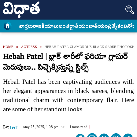
వార్త‌లు
రాజకీయాలు
అంత‌ర్జాతీయం
జాతీయం
ప్రత్యేకం
వినోద
HOME
»
ACTRESS
»
HEBAH PATEL GLAMOROUS BLACK SAREE PHOTOSH
Hebah Patel | బ్లాక్ శారీలో ఫరియా గ్లామర్
మెరుపులు.. పిచ్చెక్కిస్తున్న స్టిల్స్
Hebah Patel has been captivating audiences with
her elegant appearances in black sarees, blending
traditional charm with contemporary flair. Here
are some of her standout looks
By:
May 23, 2025, 1:08 pm IST
1 mins read
Tech